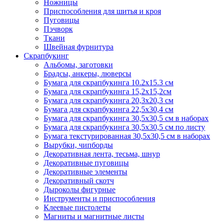
Ножницы
Приспособления для шитья и кроя
Пуговицы
Пэчворк
Ткани
Швейная фурнитура
Скрапбукинг
Альбомы, заготовки
Брадсы, анкеры, люверсы
Бумага для скрапбукинга 10.2х15.3 см
Бумага для скрапбукинга 15,2х15,2см
Бумага для скрапбукинга 20,3х20,3 см
Бумага для скрапбукинга 22,5х30,4 см
Бумага для скрапбукинга 30,5х30,5 см в наборах
Бумага для скрапбукинга 30,5х30,5 см по листу
Бумага текстурированная 30,5х30,5 см в наборах
Вырубки, чипборды
Декоративная лента, тесьма, шнур
Декоративные пуговицы
Декоративные элементы
Декоративный скотч
Дыроколы фигурные
Инструменты и приспособления
Клеевые пистолеты
Магниты и магнитные листы