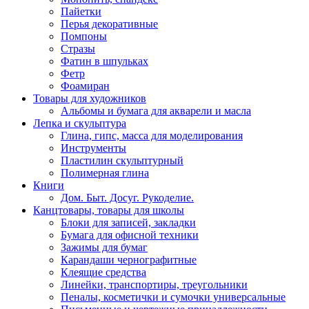
Пайетки
Перья декоративные
Помпоны
Стразы
Фатин в шпульках
Фетр
Фоамиран
Товары для художников
Альбомы и бумага для акварели и масла
Лепка и скульптура
Глина, гипс, масса для моделирования
Инструменты
Пластилин скульптурный
Полимерная глина
Книги
Дом. Быт. Досуг. Рукоделие.
Канцтовары, товары для школы
Блоки для записей, закладки
Бумага для офисной техники
Зажимы для бумаг
Карандаши чернографитные
Клеящие средства
Линейки, транспортиры, треугольники
Пеналы, косметички и сумочки универсальные