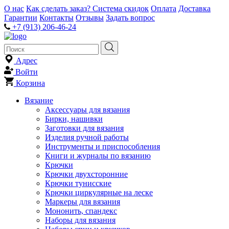
О нас
Как сделать заказ?
Система скидок
Оплата
Доставка
Гарантии
Контакты
Отзывы
Задать вопрос
+7 (913) 206-46-24
Адрес
Войти
Корзина
Вязание
Аксессуары для вязания
Бирки, нашивки
Заготовки для вязания
Изделия ручной работы
Инструменты и приспособления
Книги и журналы по вязанию
Крючки
Крючки двухсторонние
Крючки тунисские
Крючки циркулярные на леске
Маркеры для вязания
Мононить, спандекс
Наборы для вязания