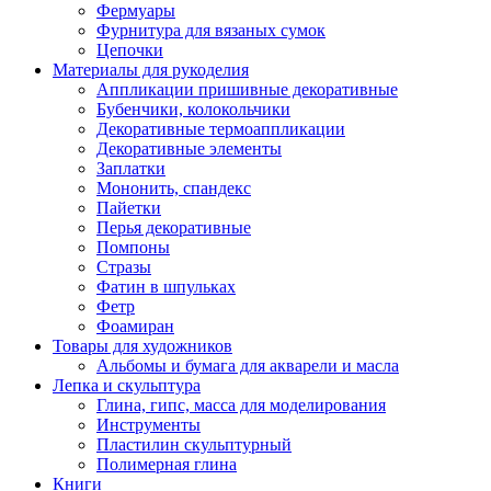
Фермуары
Фурнитура для вязаных сумок
Цепочки
Материалы для рукоделия
Аппликации пришивные декоративные
Бубенчики, колокольчики
Декоративные термоаппликации
Декоративные элементы
Заплатки
Мононить, спандекс
Пайетки
Перья декоративные
Помпоны
Стразы
Фатин в шпульках
Фетр
Фоамиран
Товары для художников
Альбомы и бумага для акварели и масла
Лепка и скульптура
Глина, гипс, масса для моделирования
Инструменты
Пластилин скульптурный
Полимерная глина
Книги