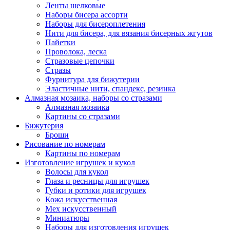
Ленты шелковые
Наборы бисера ассорти
Наборы для бисероплетения
Нити для бисера, для вязания бисерных жгутов
Пайетки
Проволока, леска
Стразовые цепочки
Стразы
Фурнитура для бижутерии
Эластичные нити, спандекс, резинка
Алмазная мозаика, наборы со стразами
Алмазная мозаика
Картины co стразами
Бижутерия
Броши
Рисование по номерам
Картины по номерам
Изготовление игрушек и кукол
Волосы для кукол
Глаза и ресницы для игрушек
Губки и ротики для игрушек
Кожа искусственная
Мех искусственный
Миниатюры
Наборы для изготовления игрушек