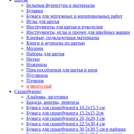
Бельевая фурнитура и материалы
Булавки
Бумага для чертежных и копировальных работ
Иглы для шитья
Инструменты для шитья и рукоделия
Инструменты, иглы и прочее для швейных машин
Клеевые, подкладочные материалы
Книги и журналы по шитью
Молнии
Наборы для шитья
Нитки
Ножницы
Приспособления для шитья и кроя
Пуговицы
Пэчворк
и много ещё
Скрапбукинг
Альбомы, заготовки
Брадсы, анкеры, люверсы
Бумага для скрапбукинга 10.2х15.3 см
Бумага для скрапбукинга 15,2х15,2см
Бумага для скрапбукинга 20,3х20,3 см
Бумага для скрапбукинга 22,5х30,4 см
Бумага для скрапбукинга 30,5х30,5 см в наборах