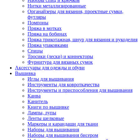
Наборы спиц и крючков
Нитки металлизированные
Органайзеры для вязания, проектные сумки,
футляры
Помпоны
Пряжа в мотках
Пряжа на бобинах
Пряжа трикотажная, шнур для вязания и рукоделия
Пряжа упаковками
Спицы
Тросики (лески) и коннекторы
Фурнитура для вязаных сумок
Аксессуары для одежды и обуви
Вышивка
Иглы для вышивания
Инструменты для ковроткачества
Инструменты и приспособления для вышивания
Канва
Канитель
Книги по вышивке
Лампы, лупы
Ленты шелковые
Маркеры и карандаши для ткани
Наборы для вышивания
Наборы для вышивания бисером