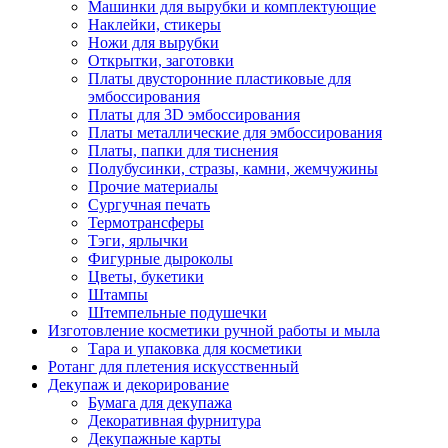
Машинки для вырубки и комплектующие
Наклейки, стикеры
Ножи для вырубки
Открытки, заготовки
Платы двусторонние пластиковые для
эмбоссирования
Платы для 3D эмбоссирования
Платы металлические для эмбоссирования
Платы, папки для тиснения
Полубусинки, стразы, камни, жемчужины
Прочие материалы
Сургучная печать
Термотрансферы
Тэги, ярлычки
Фигурные дыроколы
Цветы, букетики
Штампы
Штемпельные подушечки
Изготовление косметики ручной работы и мыла
Тара и упаковка для косметики
Ротанг для плетения искусственный
Декупаж и декорирование
Бумага для декупажа
Декоративная фурнитура
Декупажные карты