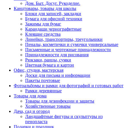
Дом. Быт. Досуг. Рукоделие.
Канцтовары, товары для школы
Блоки для записей, закладки
Бумага для офисной техники
Зажимы для бумаг
Карандаши чернографитные
Клеящие средства
Линейки, транспортиры, треугольники
Пеналы, косметички и сумочки универсальные
Письменные и чертежные принадлежности
Принадлежности для рисования
Рюкзаки, ранцы, сумки
Цветная бумага и картон
Офис, студия, мастерская
Доски для письма и информации
Пакеты почтовые
Фотоальбомы и рамки для фотографий и готовых работ
Рамки деревянные
Товары для дома
Товары для дезинфекции и защиты
Хозяйственные товары
Дача, сад и огород
Ландшафтные фигуры и скульптуры из
пенопласта
Подарки и праздник