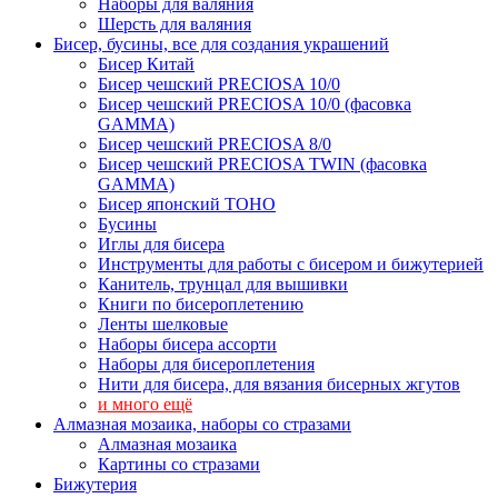
Наборы для валяния
Шерсть для валяния
Бисер, бусины, все для создания украшений
Бисер Китай
Бисер чешский PRECIOSA 10/0
Бисер чешский PRECIOSA 10/0 (фасовка
GAMMA)
Бисер чешский PRECIOSA 8/0
Бисер чешский PRECIOSA TWIN (фасовка
GAMMA)
Бисер японский TOHO
Бусины
Иглы для бисера
Инструменты для работы с бисером и бижутерией
Канитель, трунцал для вышивки
Книги по бисероплетению
Ленты шелковые
Наборы бисера ассорти
Наборы для бисероплетения
Нити для бисера, для вязания бисерных жгутов
и много ещё
Алмазная мозаика, наборы со стразами
Алмазная мозаика
Картины co стразами
Бижутерия