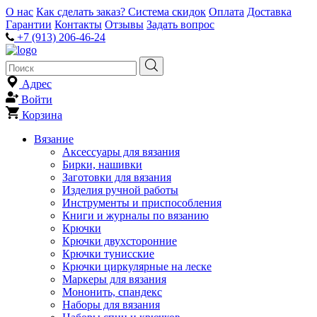
О нас
Как сделать заказ?
Система скидок
Оплата
Доставка
Гарантии
Контакты
Отзывы
Задать вопрос
+7 (913) 206-46-24
Адрес
Войти
Корзина
Вязание
Аксессуары для вязания
Бирки, нашивки
Заготовки для вязания
Изделия ручной работы
Инструменты и приспособления
Книги и журналы по вязанию
Крючки
Крючки двухсторонние
Крючки тунисские
Крючки циркулярные на леске
Маркеры для вязания
Мононить, спандекс
Наборы для вязания