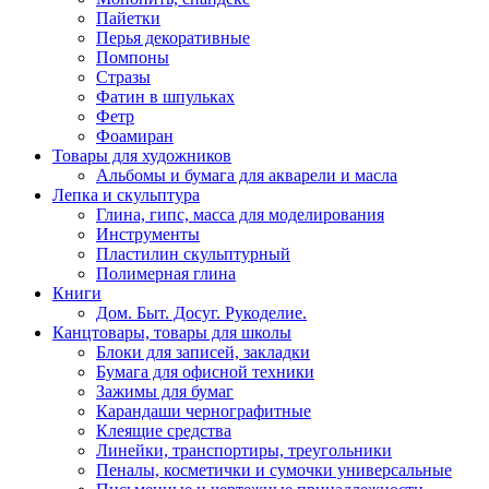
Пайетки
Перья декоративные
Помпоны
Стразы
Фатин в шпульках
Фетр
Фоамиран
Товары для художников
Альбомы и бумага для акварели и масла
Лепка и скульптура
Глина, гипс, масса для моделирования
Инструменты
Пластилин скульптурный
Полимерная глина
Книги
Дом. Быт. Досуг. Рукоделие.
Канцтовары, товары для школы
Блоки для записей, закладки
Бумага для офисной техники
Зажимы для бумаг
Карандаши чернографитные
Клеящие средства
Линейки, транспортиры, треугольники
Пеналы, косметички и сумочки универсальные