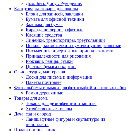
Дом. Быт. Досуг. Рукоделие.
Канцтовары, товары для школы
Блоки для записей, закладки
Бумага для офисной техники
Зажимы для бумаг
Карандаши чернографитные
Клеящие средства
Линейки, транспортиры, треугольники
Пеналы, косметички и сумочки универсальные
Письменные и чертежные принадлежности
Принадлежности для рисования
Рюкзаки, ранцы, сумки
Цветная бумага и картон
Офис, студия, мастерская
Доски для письма и информации
Пакеты почтовые
Фотоальбомы и рамки для фотографий и готовых работ
Рамки деревянные
Товары для дома
Товары для дезинфекции и защиты
Хозяйственные товары
Дача, сад и огород
Ландшафтные фигуры и скульптуры из
пенопласта
Подарки и праздник