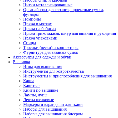
Наборы спиц и крючков
Нитки металлизированные
Органайзеры для вязания, проектные сумки,
футляры
Помпоны
Пряжа в мотках
Пряжа на бобинах
Пряжа трикотажная, шнур для вязания и рукоделия
Пряжа упаковками
Спицы
Тросики (лески) и коннекторы
Фурнитура для вязаных сумок
Аксессуары для одежды и обуви
Вышивка
Иглы для вышивания
Инструменты для ковроткачества
Инструменты и приспособления для вышивания
Канва
Канитель
Книги по вышивке
Лампы, лупы
Ленты шелковые
Маркеры и карандаши для ткани
Наборы для вышивания
Наборы для вышивания бисером