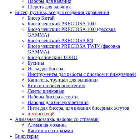
Наборы для валяния
Шерсть для валяния
Бисер, бусины, все для создания украшений
Бисер Китай
Бисер чешский PRECIOSA 10/0
Бисер чешский PRECIOSA 10/0 (фасовка
GAMMA)
Бисер чешский PRECIOSA 8/0
Бисер чешский PRECIOSA TWIN (фасовка
GAMMA)
Бисер японский TOHO
Бусины
Иглы для бисера
Инструменты для работы с бисером и бижутерией
Канитель, трунцал для вышивки
Книги по бисероплетению
Ленты шелковые
Наборы бисера ассорти
Наборы для бисероплетения
Нити для бисера, для вязания бисерных жгутов
и много ещё
Алмазная мозаика, наборы со стразами
Алмазная мозаика
Картины co стразами
Бижутерия