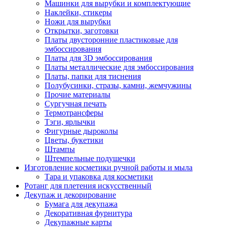
Машинки для вырубки и комплектующие
Наклейки, стикеры
Ножи для вырубки
Открытки, заготовки
Платы двусторонние пластиковые для
эмбоссирования
Платы для 3D эмбоссирования
Платы металлические для эмбоссирования
Платы, папки для тиснения
Полубусинки, стразы, камни, жемчужины
Прочие материалы
Сургучная печать
Термотрансферы
Тэги, ярлычки
Фигурные дыроколы
Цветы, букетики
Штампы
Штемпельные подушечки
Изготовление косметики ручной работы и мыла
Тара и упаковка для косметики
Ротанг для плетения искусственный
Декупаж и декорирование
Бумага для декупажа
Декоративная фурнитура
Декупажные карты