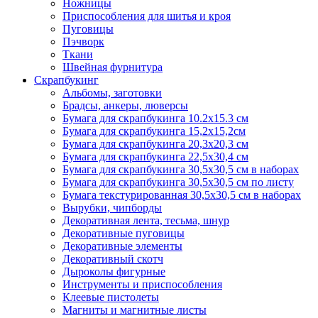
Ножницы
Приспособления для шитья и кроя
Пуговицы
Пэчворк
Ткани
Швейная фурнитура
Скрапбукинг
Альбомы, заготовки
Брадсы, анкеры, люверсы
Бумага для скрапбукинга 10.2х15.3 см
Бумага для скрапбукинга 15,2х15,2см
Бумага для скрапбукинга 20,3х20,3 см
Бумага для скрапбукинга 22,5х30,4 см
Бумага для скрапбукинга 30,5х30,5 см в наборах
Бумага для скрапбукинга 30,5х30,5 см по листу
Бумага текстурированная 30,5х30,5 см в наборах
Вырубки, чипборды
Декоративная лента, тесьма, шнур
Декоративные пуговицы
Декоративные элементы
Декоративный скотч
Дыроколы фигурные
Инструменты и приспособления
Клеевые пистолеты
Магниты и магнитные листы