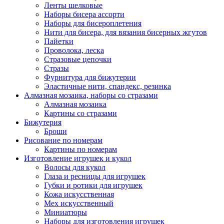
Ленты шелковые
Наборы бисера ассорти
Наборы для бисероплетения
Нити для бисера, для вязания бисерных жгутов
Пайетки
Проволока, леска
Стразовые цепочки
Стразы
Фурнитура для бижутерии
Эластичные нити, спандекс, резинка
Алмазная мозаика, наборы со стразами
Алмазная мозаика
Картины co стразами
Бижутерия
Броши
Рисование по номерам
Картины по номерам
Изготовление игрушек и кукол
Волосы для кукол
Глаза и ресницы для игрушек
Губки и ротики для игрушек
Кожа искусственная
Мех искусственный
Миниатюры
Наборы для изготовления игрушек