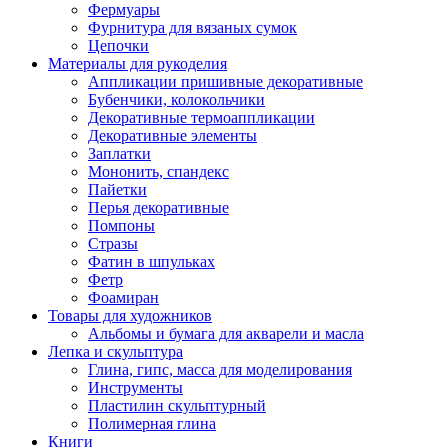
Фермуары
Фурнитура для вязаных сумок
Цепочки
Материалы для рукоделия
Аппликации пришивные декоративные
Бубенчики, колокольчики
Декоративные термоаппликации
Декоративные элементы
Заплатки
Мононить, спандекс
Пайетки
Перья декоративные
Помпоны
Стразы
Фатин в шпульках
Фетр
Фоамиран
Товары для художников
Альбомы и бумага для акварели и масла
Лепка и скульптура
Глина, гипс, масса для моделирования
Инструменты
Пластилин скульптурный
Полимерная глина
Книги