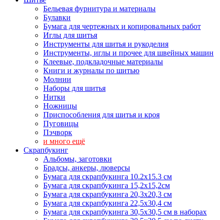
Бельевая фурнитура и материалы
Булавки
Бумага для чертежных и копировальных работ
Иглы для шитья
Инструменты для шитья и рукоделия
Инструменты, иглы и прочее для швейных машин
Клеевые, подкладочные материалы
Книги и журналы по шитью
Молнии
Наборы для шитья
Нитки
Ножницы
Приспособления для шитья и кроя
Пуговицы
Пэчворк
и много ещё
Скрапбукинг
Альбомы, заготовки
Брадсы, анкеры, люверсы
Бумага для скрапбукинга 10.2х15.3 см
Бумага для скрапбукинга 15,2х15,2см
Бумага для скрапбукинга 20,3х20,3 см
Бумага для скрапбукинга 22,5х30,4 см
Бумага для скрапбукинга 30,5х30,5 см в наборах