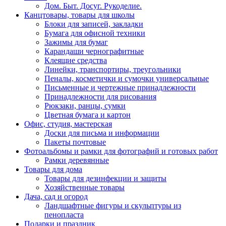
Дом. Быт. Досуг. Рукоделие.
Канцтовары, товары для школы
Блоки для записей, закладки
Бумага для офисной техники
Зажимы для бумаг
Карандаши чернографитные
Клеящие средства
Линейки, транспортиры, треугольники
Пеналы, косметички и сумочки универсальные
Письменные и чертежные принадлежности
Принадлежности для рисования
Рюкзаки, ранцы, сумки
Цветная бумага и картон
Офис, студия, мастерская
Доски для письма и информации
Пакеты почтовые
Фотоальбомы и рамки для фотографий и готовых работ
Рамки деревянные
Товары для дома
Товары для дезинфекции и защиты
Хозяйственные товары
Дача, сад и огород
Ландшафтные фигуры и скульптуры из
пенопласта
Подарки и праздник