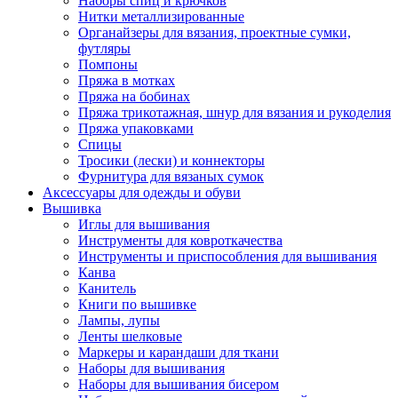
Наборы спиц и крючков
Нитки металлизированные
Органайзеры для вязания, проектные сумки,
футляры
Помпоны
Пряжа в мотках
Пряжа на бобинах
Пряжа трикотажная, шнур для вязания и рукоделия
Пряжа упаковками
Спицы
Тросики (лески) и коннекторы
Фурнитура для вязаных сумок
Аксессуары для одежды и обуви
Вышивка
Иглы для вышивания
Инструменты для ковроткачества
Инструменты и приспособления для вышивания
Канва
Канитель
Книги по вышивке
Лампы, лупы
Ленты шелковые
Маркеры и карандаши для ткани
Наборы для вышивания
Наборы для вышивания бисером