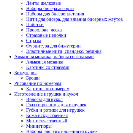
Ленты шелковые
Наборы бисера ассорти
Наборы для бисероплетения
Нити для бисера, для вязания бисерных жгутов
Пайетки
Проволока, леска
Стразовые цепочки
Стразы
Фурнитура для бижутерии
Эластичные нити, спандекс, резинка
Алмазная мозаика, наборы со стразами
Алмазная мозаика
Картины co стразами
Бижутерия
Броши
Рисование по номерам
Картины по номерам
Изготовление игрушек и кукол
Волосы для кукол
Глаза и ресницы для игрушек
Губки и ротики для игрушек
Кожа искусственная
Мех искусственный
Миниатюры
Наборы для изготовления игрушек