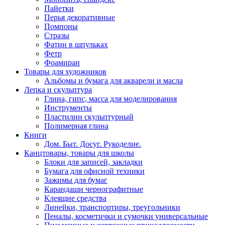
Пайетки
Перья декоративные
Помпоны
Стразы
Фатин в шпульках
Фетр
Фоамиран
Товары для художников
Альбомы и бумага для акварели и масла
Лепка и скульптура
Глина, гипс, масса для моделирования
Инструменты
Пластилин скульптурный
Полимерная глина
Книги
Дом. Быт. Досуг. Рукоделие.
Канцтовары, товары для школы
Блоки для записей, закладки
Бумага для офисной техники
Зажимы для бумаг
Карандаши чернографитные
Клеящие средства
Линейки, транспортиры, треугольники
Пеналы, косметички и сумочки универсальные