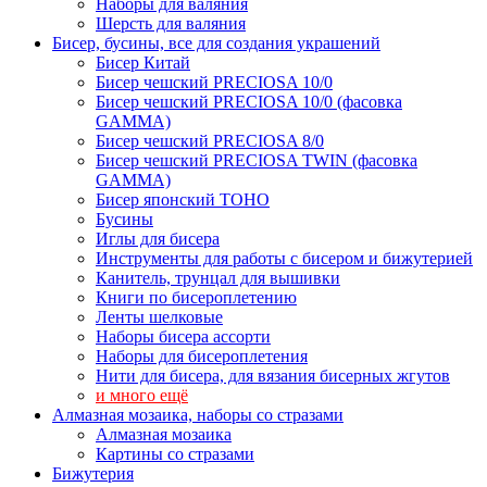
Наборы для валяния
Шерсть для валяния
Бисер, бусины, все для создания украшений
Бисер Китай
Бисер чешский PRECIOSA 10/0
Бисер чешский PRECIOSA 10/0 (фасовка
GAMMA)
Бисер чешский PRECIOSA 8/0
Бисер чешский PRECIOSA TWIN (фасовка
GAMMA)
Бисер японский TOHO
Бусины
Иглы для бисера
Инструменты для работы с бисером и бижутерией
Канитель, трунцал для вышивки
Книги по бисероплетению
Ленты шелковые
Наборы бисера ассорти
Наборы для бисероплетения
Нити для бисера, для вязания бисерных жгутов
и много ещё
Алмазная мозаика, наборы со стразами
Алмазная мозаика
Картины co стразами
Бижутерия