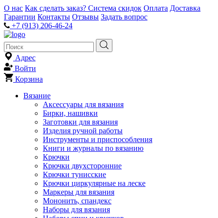
О нас
Как сделать заказ?
Система скидок
Оплата
Доставка
Гарантии
Контакты
Отзывы
Задать вопрос
+7 (913) 206-46-24
Адрес
Войти
Корзина
Вязание
Аксессуары для вязания
Бирки, нашивки
Заготовки для вязания
Изделия ручной работы
Инструменты и приспособления
Книги и журналы по вязанию
Крючки
Крючки двухсторонние
Крючки тунисские
Крючки циркулярные на леске
Маркеры для вязания
Мононить, спандекс
Наборы для вязания