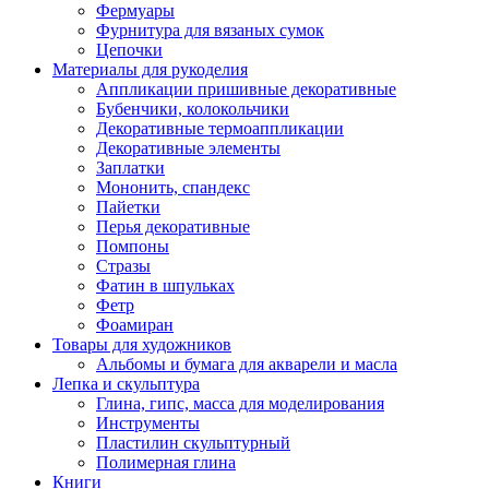
Фермуары
Фурнитура для вязаных сумок
Цепочки
Материалы для рукоделия
Аппликации пришивные декоративные
Бубенчики, колокольчики
Декоративные термоаппликации
Декоративные элементы
Заплатки
Мононить, спандекс
Пайетки
Перья декоративные
Помпоны
Стразы
Фатин в шпульках
Фетр
Фоамиран
Товары для художников
Альбомы и бумага для акварели и масла
Лепка и скульптура
Глина, гипс, масса для моделирования
Инструменты
Пластилин скульптурный
Полимерная глина
Книги