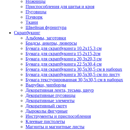
Ножницы
Приспособления для шитья и кроя
Пуговицы
Пэчворк
Ткани
Швейная фурнитура
Скрапбукинг
Альбомы, заготовки
Брадсы, анкеры, люверсы
Бумага для скрапбукинга 10.2х15.3 см
Бумага для скрапбукинга 15,2х15,2см
Бумага для скрапбукинга 20,3х20,3 см
Бумага для скрапбукинга 22,5х30,4 см
Бумага для скрапбукинга 30,5х30,5 см в наборах
Бумага для скрапбукинга 30,5х30,5 см по листу
Бумага текстурированная 30,5х30,5 см в наборах
Вырубки, чипборды
Декоративная лента, тесьма, шнур
Декоративные пуговицы
Декоративные элементы
Декоративный скотч
Дыроколы фигурные
Инструменты и приспособления
Клеевые пистолеты
Магниты и магнитные листы