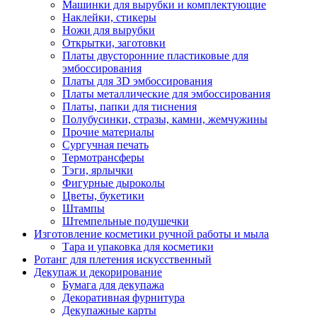
Машинки для вырубки и комплектующие
Наклейки, стикеры
Ножи для вырубки
Открытки, заготовки
Платы двусторонние пластиковые для
эмбоссирования
Платы для 3D эмбоссирования
Платы металлические для эмбоссирования
Платы, папки для тиснения
Полубусинки, стразы, камни, жемчужины
Прочие материалы
Сургучная печать
Термотрансферы
Тэги, ярлычки
Фигурные дыроколы
Цветы, букетики
Штампы
Штемпельные подушечки
Изготовление косметики ручной работы и мыла
Тара и упаковка для косметики
Ротанг для плетения искусственный
Декупаж и декорирование
Бумага для декупажа
Декоративная фурнитура
Декупажные карты