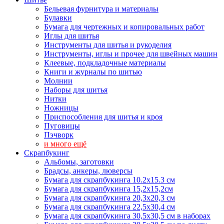
Бельевая фурнитура и материалы
Булавки
Бумага для чертежных и копировальных работ
Иглы для шитья
Инструменты для шитья и рукоделия
Инструменты, иглы и прочее для швейных машин
Клеевые, подкладочные материалы
Книги и журналы по шитью
Молнии
Наборы для шитья
Нитки
Ножницы
Приспособления для шитья и кроя
Пуговицы
Пэчворк
и много ещё
Скрапбукинг
Альбомы, заготовки
Брадсы, анкеры, люверсы
Бумага для скрапбукинга 10.2х15.3 см
Бумага для скрапбукинга 15,2х15,2см
Бумага для скрапбукинга 20,3х20,3 см
Бумага для скрапбукинга 22,5х30,4 см
Бумага для скрапбукинга 30,5х30,5 см в наборах