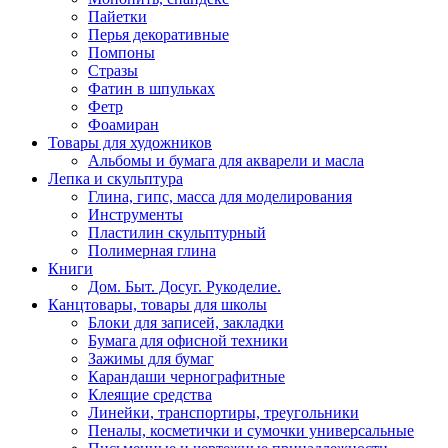
Пайетки
Перья декоративные
Помпоны
Стразы
Фатин в шпульках
Фетр
Фоамиран
Товары для художников
Альбомы и бумага для акварели и масла
Лепка и скульптура
Глина, гипс, масса для моделирования
Инструменты
Пластилин скульптурный
Полимерная глина
Книги
Дом. Быт. Досуг. Рукоделие.
Канцтовары, товары для школы
Блоки для записей, закладки
Бумага для офисной техники
Зажимы для бумаг
Карандаши чернографитные
Клеящие средства
Линейки, транспортиры, треугольники
Пеналы, косметички и сумочки универсальные