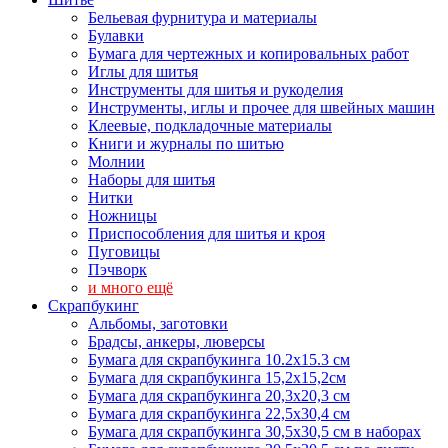
Бельевая фурнитура и материалы
Булавки
Бумага для чертежных и копировальных работ
Иглы для шитья
Инструменты для шитья и рукоделия
Инструменты, иглы и прочее для швейных машин
Клеевые, подкладочные материалы
Книги и журналы по шитью
Молнии
Наборы для шитья
Нитки
Ножницы
Приспособления для шитья и кроя
Пуговицы
Пэчворк
и много ещё
Скрапбукинг
Альбомы, заготовки
Брадсы, анкеры, люверсы
Бумага для скрапбукинга 10.2х15.3 см
Бумага для скрапбукинга 15,2х15,2см
Бумага для скрапбукинга 20,3х20,3 см
Бумага для скрапбукинга 22,5х30,4 см
Бумага для скрапбукинга 30,5х30,5 см в наборах