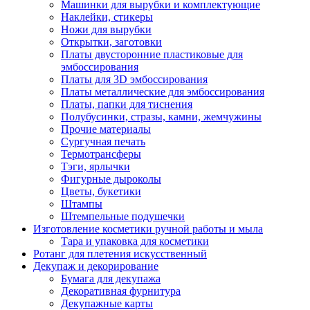
Машинки для вырубки и комплектующие
Наклейки, стикеры
Ножи для вырубки
Открытки, заготовки
Платы двусторонние пластиковые для
эмбоссирования
Платы для 3D эмбоссирования
Платы металлические для эмбоссирования
Платы, папки для тиснения
Полубусинки, стразы, камни, жемчужины
Прочие материалы
Сургучная печать
Термотрансферы
Тэги, ярлычки
Фигурные дыроколы
Цветы, букетики
Штампы
Штемпельные подушечки
Изготовление косметики ручной работы и мыла
Тара и упаковка для косметики
Ротанг для плетения искусственный
Декупаж и декорирование
Бумага для декупажа
Декоративная фурнитура
Декупажные карты