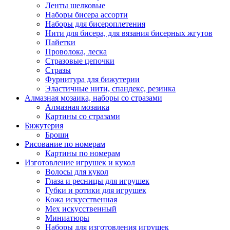
Ленты шелковые
Наборы бисера ассорти
Наборы для бисероплетения
Нити для бисера, для вязания бисерных жгутов
Пайетки
Проволока, леска
Стразовые цепочки
Стразы
Фурнитура для бижутерии
Эластичные нити, спандекс, резинка
Алмазная мозаика, наборы со стразами
Алмазная мозаика
Картины co стразами
Бижутерия
Броши
Рисование по номерам
Картины по номерам
Изготовление игрушек и кукол
Волосы для кукол
Глаза и ресницы для игрушек
Губки и ротики для игрушек
Кожа искусственная
Мех искусственный
Миниатюры
Наборы для изготовления игрушек