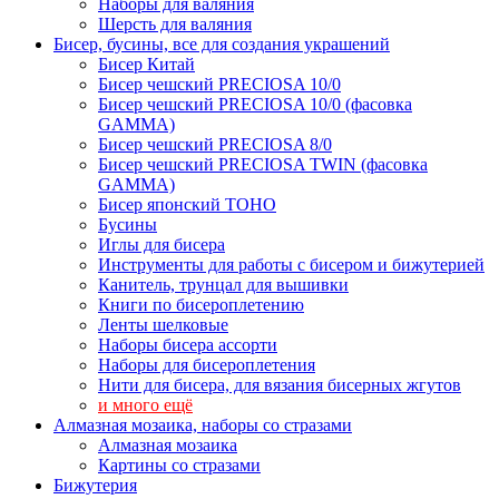
Наборы для валяния
Шерсть для валяния
Бисер, бусины, все для создания украшений
Бисер Китай
Бисер чешский PRECIOSA 10/0
Бисер чешский PRECIOSA 10/0 (фасовка
GAMMA)
Бисер чешский PRECIOSA 8/0
Бисер чешский PRECIOSA TWIN (фасовка
GAMMA)
Бисер японский TOHO
Бусины
Иглы для бисера
Инструменты для работы с бисером и бижутерией
Канитель, трунцал для вышивки
Книги по бисероплетению
Ленты шелковые
Наборы бисера ассорти
Наборы для бисероплетения
Нити для бисера, для вязания бисерных жгутов
и много ещё
Алмазная мозаика, наборы со стразами
Алмазная мозаика
Картины co стразами
Бижутерия