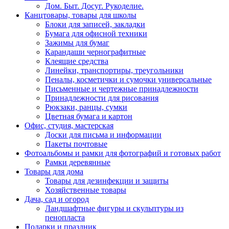
Дом. Быт. Досуг. Рукоделие.
Канцтовары, товары для школы
Блоки для записей, закладки
Бумага для офисной техники
Зажимы для бумаг
Карандаши чернографитные
Клеящие средства
Линейки, транспортиры, треугольники
Пеналы, косметички и сумочки универсальные
Письменные и чертежные принадлежности
Принадлежности для рисования
Рюкзаки, ранцы, сумки
Цветная бумага и картон
Офис, студия, мастерская
Доски для письма и информации
Пакеты почтовые
Фотоальбомы и рамки для фотографий и готовых работ
Рамки деревянные
Товары для дома
Товары для дезинфекции и защиты
Хозяйственные товары
Дача, сад и огород
Ландшафтные фигуры и скульптуры из
пенопласта
Подарки и праздник