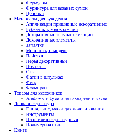
Фермуары
Фурнитура для вязаных сумок
Цепочки
Материалы для рукоделия
Аппликации пришивные декоративные
Бубенчики, колокольчики
Декоративные термоаппликации
Декоративные элементы
Заплатки
Мононить, спандекс
Пайетки
Перья декоративные
Помпоны
Стразы
Фатин в шпульках
Фетр
Фоамиран
Товары для художников
Альбомы и бумага для акварели и масла
Лепка и скульптура
Глина, гипс, масса для моделирования
Инструменты
Пластилин скульптурный
Полимерная глина
Книги