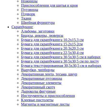
Ножницы
Приспособления для шитья и кроя
Пуговицы
Пэчворк
Ткани
Швейная фурнитура
Скрапбукинг
Альбомы, заготовки
Брадсы, анкеры, люверсы
Бумага для скрапбукинга 10.2х15.3 см
Бумага для скрапбукинга 15,2х15,2см
Бумага для скрапбукинга 20,3х20,3 см
Бумага для скрапбукинга 22,5х30,4 см
Бумага для скрапбукинга 30,5х30,5 см в наборах
Бумага для скрапбукинга 30,5х30,5 см по листу
Бумага текстурированная 30,5х30,5 см в наборах
Вырубки, чипборды
Декоративная лента, тесьма, шнур
Декоративные пуговицы
Декоративные элементы
Декоративный скотч
Дыроколы фигурные
Инструменты и приспособления
Клеевые пистолеты
Магниты и магнитные листы