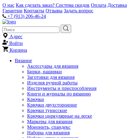
О нас
Как сделать заказ?
Система скидок
Оплата
Доставка
Гарантии
Контакты
Отзывы
Задать вопрос
+7 (913) 206-46-24
Адрес
Войти
Корзина
Вязание
Аксессуары для вязания
Бирки, нашивки
Заготовки для вязания
Изделия ручной работы
Инструменты и приспособления
Книги и журналы по вязанию
Крючки
Крючки двухсторонние
Крючки тунисские
Крючки циркулярные на леске
Маркеры для вязания
Мононить, спандекс
Наборы для вязания