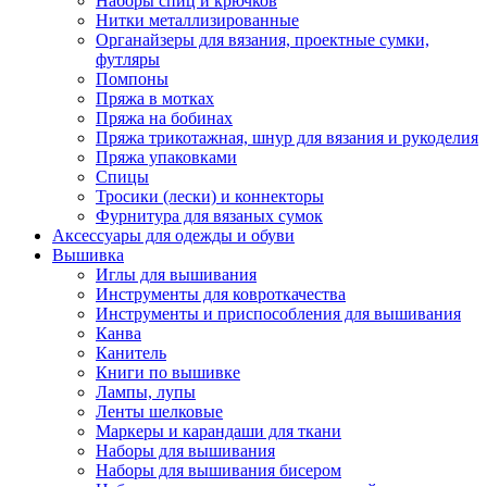
Наборы спиц и крючков
Нитки металлизированные
Органайзеры для вязания, проектные сумки,
футляры
Помпоны
Пряжа в мотках
Пряжа на бобинах
Пряжа трикотажная, шнур для вязания и рукоделия
Пряжа упаковками
Спицы
Тросики (лески) и коннекторы
Фурнитура для вязаных сумок
Аксессуары для одежды и обуви
Вышивка
Иглы для вышивания
Инструменты для ковроткачества
Инструменты и приспособления для вышивания
Канва
Канитель
Книги по вышивке
Лампы, лупы
Ленты шелковые
Маркеры и карандаши для ткани
Наборы для вышивания
Наборы для вышивания бисером