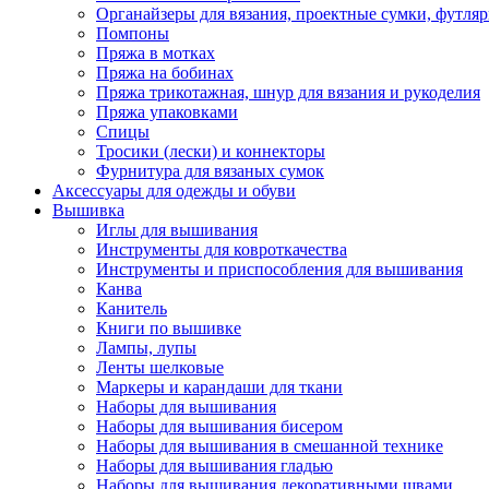
Органайзеры для вязания, проектные сумки, футля
Помпоны
Пряжа в мотках
Пряжа на бобинах
Пряжа трикотажная, шнур для вязания и рукоделия
Пряжа упаковками
Спицы
Тросики (лески) и коннекторы
Фурнитура для вязаных сумок
Аксессуары для одежды и обуви
Вышивка
Иглы для вышивания
Инструменты для ковроткачества
Инструменты и приспособления для вышивания
Канва
Канитель
Книги по вышивке
Лампы, лупы
Ленты шелковые
Маркеры и карандаши для ткани
Наборы для вышивания
Наборы для вышивания бисером
Наборы для вышивания в смешанной технике
Наборы для вышивания гладью
Наборы для вышивания декоративными швами