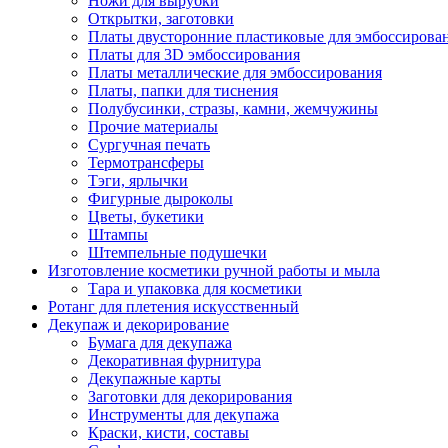
Ножи для вырубки
Открытки, заготовки
Платы двусторонние пластиковые для эмбоссирова
Платы для 3D эмбоссирования
Платы металлические для эмбоссирования
Платы, папки для тиснения
Полубусинки, стразы, камни, жемчужины
Прочие материалы
Сургучная печать
Термотрансферы
Тэги, ярлычки
Фигурные дыроколы
Цветы, букетики
Штампы
Штемпельные подушечки
Изготовление косметики ручной работы и мыла
Тара и упаковка для косметики
Ротанг для плетения искусственный
Декупаж и декорирование
Бумага для декупажа
Декоративная фурнитура
Декупажные карты
Заготовки для декорирования
Инструменты для декупажа
Краски, кисти, составы