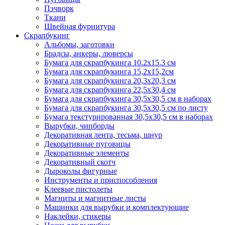
Пэчворк
Ткани
Швейная фурнитура
Скрапбукинг
Альбомы, заготовки
Брадсы, анкеры, люверсы
Бумага для скрапбукинга 10.2х15.3 см
Бумага для скрапбукинга 15,2х15,2см
Бумага для скрапбукинга 20,3х20,3 см
Бумага для скрапбукинга 22,5х30,4 см
Бумага для скрапбукинга 30,5х30,5 см в наборах
Бумага для скрапбукинга 30,5х30,5 см по листу
Бумага текстурированная 30,5х30,5 см в наборах
Вырубки, чипборды
Декоративная лента, тесьма, шнур
Декоративные пуговицы
Декоративные элементы
Декоративный скотч
Дыроколы фигурные
Инструменты и приспособления
Клеевые пистолеты
Магниты и магнитные листы
Машинки для вырубки и комплектующие
Наклейки, стикеры