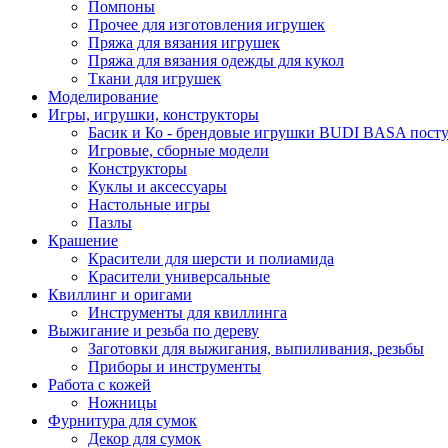
Помпоны
Прочее для изготовления игрушек
Пряжа для вязания игрушек
Пряжа для вязания одежды для кукол
Ткани для игрушек
Моделирование
Игры, игрушки, конструкторы
Басик и Ко - брендовые игрушки BUDI BASA поступ
Игровые, сборные модели
Конструкторы
Куклы и аксессуары
Настольные игры
Пазлы
Крашение
Красители для шерсти и полиамида
Красители универсальные
Квиллинг и оригами
Инструменты для квиллинга
Выжигание и резьба по дереву
Заготовки для выжигания, выпиливания, резьбы
Приборы и инструменты
Работа с кожей
Ножницы
Фурнитура для сумок
Декор для сумок