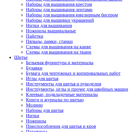
Наборы для вышивания крестом
Наборы для вышивания лентами
Наборы для вышивания ювелирным бисером
Наборы для вышивки украшений
Нитки для вышивания
Ножницы вышивальные
Пайетки
Пяльцы, рамки, станки
Схемы для вышивания на канве
Схемы для вышивания на ткани
Шитье
Бельевая фурнитура и материалы
Булавки
Бумага для чертежных и копировальных работ
Иглы для шитья
Инструменты для шитья и рукоделия
Инструменты, иглы и прочее для швейных машин
Клеевые, подкладочные материалы
Книги и журналы по шитью
Молнии
Наборы для шитья
Нитки
Ножницы
Приспособления для шитья и кроя
Пуговицы