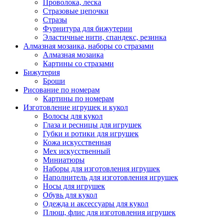
Проволока, леска
Стразовые цепочки
Стразы
Фурнитура для бижутерии
Эластичные нити, спандекс, резинка
Алмазная мозаика, наборы со стразами
Алмазная мозаика
Картины co стразами
Бижутерия
Броши
Рисование по номерам
Картины по номерам
Изготовление игрушек и кукол
Волосы для кукол
Глаза и ресницы для игрушек
Губки и ротики для игрушек
Кожа искусственная
Мех искусственный
Миниатюры
Наборы для изготовления игрушек
Наполнитель для изготовления игрушек
Носы для игрушек
Обувь для кукол
Одежда и аксессуары для кукол
Плюш, флис для изготовления игрушек