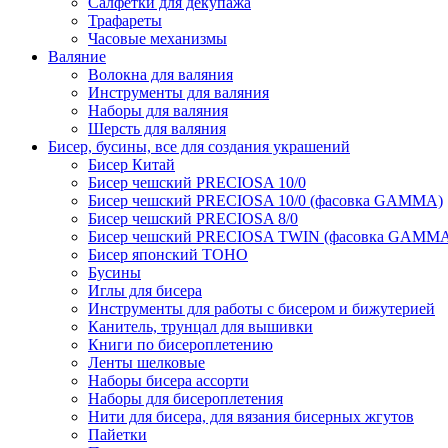
Салфетки для декупажа
Трафареты
Часовые механизмы
Валяние
Волокна для валяния
Инструменты для валяния
Наборы для валяния
Шерсть для валяния
Бисер, бусины, все для создания украшений
Бисер Китай
Бисер чешский PRECIOSA 10/0
Бисер чешский PRECIOSA 10/0 (фасовка GAMMA)
Бисер чешский PRECIOSA 8/0
Бисер чешский PRECIOSA TWIN (фасовка GAMM
Бисер японский TOHO
Бусины
Иглы для бисера
Инструменты для работы с бисером и бижутерией
Канитель, трунцал для вышивки
Книги по бисероплетению
Ленты шелковые
Наборы бисера ассорти
Наборы для бисероплетения
Нити для бисера, для вязания бисерных жгутов
Пайетки