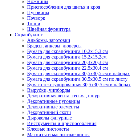
Ножницы
Приспособления для шитья и кроя
Пуговицы
Пэчворк
Ткани
Швейная фурнитура
Скрапбукинг
Альбомы, заготовки
Брадсы, анкеры, люверсы
Бумага для скрапбукинга 10.2х15.3 см
Бумага для скрапбукинга 15,2х15,2см
Бумага для скрапбукинга 20,3х20,3 см
Бумага для скрапбукинга 22,5х30,4 см
Бумага для скрапбукинга 30,5х30,5 см в наборах
Бумага для скрапбукинга 30,5х30,5 см по листу
Бумага текстурированная 30,5х30,5 см в наборах
Вырубки, чипборды
Декоративная лента, тесьма, шнур
Декоративные пуговицы
Декоративные элементы
Декоративный скотч
Дыроколы фигурные
Инструменты и приспособления
Клеевые пистолеты
Магниты и магнитные листы