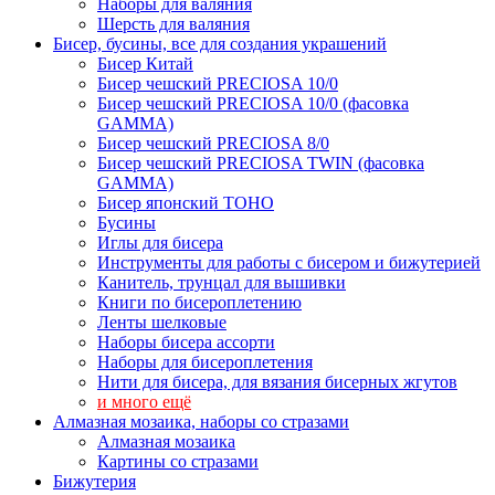
Наборы для валяния
Шерсть для валяния
Бисер, бусины, все для создания украшений
Бисер Китай
Бисер чешский PRECIOSA 10/0
Бисер чешский PRECIOSA 10/0 (фасовка
GAMMA)
Бисер чешский PRECIOSA 8/0
Бисер чешский PRECIOSA TWIN (фасовка
GAMMA)
Бисер японский TOHO
Бусины
Иглы для бисера
Инструменты для работы с бисером и бижутерией
Канитель, трунцал для вышивки
Книги по бисероплетению
Ленты шелковые
Наборы бисера ассорти
Наборы для бисероплетения
Нити для бисера, для вязания бисерных жгутов
и много ещё
Алмазная мозаика, наборы со стразами
Алмазная мозаика
Картины co стразами
Бижутерия