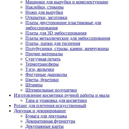
Машинки для вырубки и комплектующие
Наклейки, стикеры
Ножи для вырубки
Открытки, заготовки
Платы двусторонние пластиковые для
эмбоссирования
Платы для 3D эмбоссирования
Платы металлические для эмбоссирования
Платы, папки для тиснения
Полубусинки, стразы, камни, жемчужины
Прочие материалы
Сургучная печать
Термотрансферы
Тэги, ярлычки
Фигурные дыроколы
Цветы, букетики
Штампы
Штемпельные подушечки
Изготовление косметики ручной работы и мыла
Тара и упаковка для косметики
Ротанг для плетения искусственный
Декупаж и декорирование
Бумага для декупажа
Декоративная фурнитура
Декупажные карты