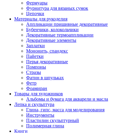
Фермуары
Фурнитура для вязаных сумок
Цепочки
Материалы для рукоделия
Аппликации пришивные декоративные
Бубенчики, колокольчики
Декоративные термоаппликации
Декоративные элементы
Заплатки
Мононить, спандекс
Пайетки
Перья декоративные
Помпоны
Стразы
Фатин в шпульках
Фетр
Фоамиран
Товары для художников
Альбомы и бумага для акварели и масла
Лепка и скульптура
Глина, гипс, масса для моделирования
Инструменты
Пластилин скульптурный
Полимерная глина
Книги