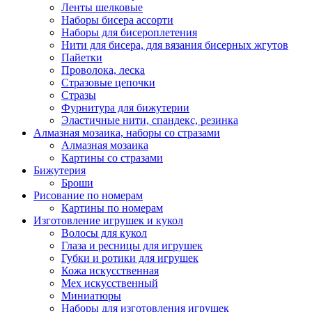
Ленты шелковые
Наборы бисера ассорти
Наборы для бисероплетения
Нити для бисера, для вязания бисерных жгутов
Пайетки
Проволока, леска
Стразовые цепочки
Стразы
Фурнитура для бижутерии
Эластичные нити, спандекс, резинка
Алмазная мозаика, наборы со стразами
Алмазная мозаика
Картины co стразами
Бижутерия
Броши
Рисование по номерам
Картины по номерам
Изготовление игрушек и кукол
Волосы для кукол
Глаза и ресницы для игрушек
Губки и ротики для игрушек
Кожа искусственная
Мех искусственный
Миниатюры
Наборы для изготовления игрушек