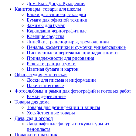
Дом. Быт. Досуг. Рукоделие.
Канцтовары, товары для школы
Блоки для записей, закладки
Бумага для офисной техники
Зажимы для бумаг
Карандаши чернографитные
Клеящие средства
Линейки, транспортиры, треугольники
Пеналы, косметички и сумочки универсальные
Письменные и чертежные принадлежности
Принадлежности для рисования
Рюкзаки, ранцы, сумки
Цветная бумага и картон
Офис, студия, мастерская
Доски для письма и информации
Пакеты почтовые
Фотоальбомы и рамки для фотографий и готовых работ
Рамки деревянные
Товары для дома
Товары для дезинфекции и защиты
Хозяйственные товары
Дача, сад и огород
Ландшафтные фигуры и скульптуры из
пенопласта
Подарки и праздник