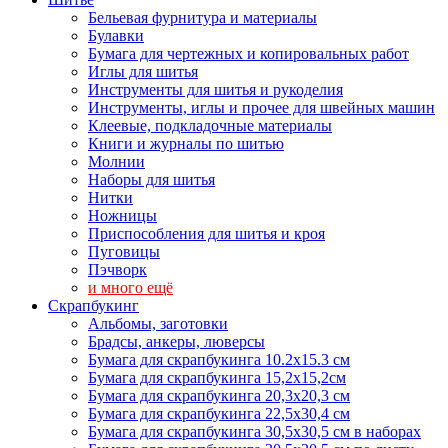
Бельевая фурнитура и материалы
Булавки
Бумага для чертежных и копировальных работ
Иглы для шитья
Инструменты для шитья и рукоделия
Инструменты, иглы и прочее для швейных машин
Клеевые, подкладочные материалы
Книги и журналы по шитью
Молнии
Наборы для шитья
Нитки
Ножницы
Приспособления для шитья и кроя
Пуговицы
Пэчворк
и много ещё
Скрапбукинг
Альбомы, заготовки
Брадсы, анкеры, люверсы
Бумага для скрапбукинга 10.2х15.3 см
Бумага для скрапбукинга 15,2х15,2см
Бумага для скрапбукинга 20,3х20,3 см
Бумага для скрапбукинга 22,5х30,4 см
Бумага для скрапбукинга 30,5х30,5 см в наборах