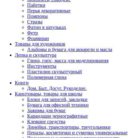
Пайетки
Перья декоративные
Помпоны
Стразы
Фатин в шпульках
Фетр
Фоамиран
Товары для художников
Альбомы и бумага для акварели и масла
Лепка и скульптура
Глина, гипс, масса для моделирования
Инструменты
Пластилин скульптурный
Полимерная глина
Книги
Дом. Быт. Досуг. Рукоделие.
Канцтовары, товары для школы
Блоки для записей, закладки
Бумага для офисной техники
Зажимы для бумаг
Карандаши чернографитные
Клеящие средства
Линейки, транспортиры, треугольники
Пеналы, косметички и сумочки универсальные