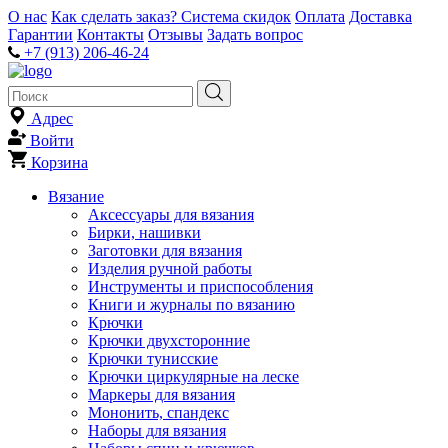
О нас
Как сделать заказ?
Система скидок
Оплата
Доставка
Гарантии
Контакты
Отзывы
Задать вопрос
+7 (913) 206-46-24
Адрес
Войти
Корзина
Вязание
Аксессуары для вязания
Бирки, нашивки
Заготовки для вязания
Изделия ручной работы
Инструменты и приспособления
Книги и журналы по вязанию
Крючки
Крючки двухсторонние
Крючки тунисские
Крючки циркулярные на леске
Маркеры для вязания
Мононить, спандекс
Наборы для вязания