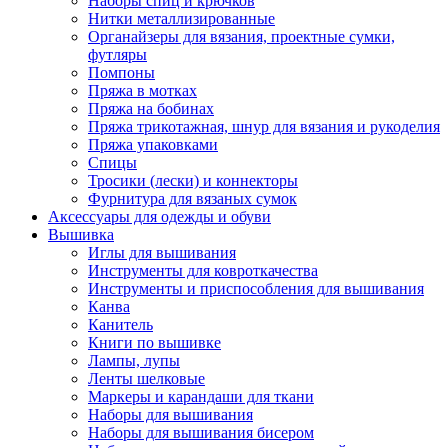
Наборы спиц и крючков
Нитки металлизированные
Органайзеры для вязания, проектные сумки,
футляры
Помпоны
Пряжа в мотках
Пряжа на бобинах
Пряжа трикотажная, шнур для вязания и рукоделия
Пряжа упаковками
Спицы
Тросики (лески) и коннекторы
Фурнитура для вязаных сумок
Аксессуары для одежды и обуви
Вышивка
Иглы для вышивания
Инструменты для ковроткачества
Инструменты и приспособления для вышивания
Канва
Канитель
Книги по вышивке
Лампы, лупы
Ленты шелковые
Маркеры и карандаши для ткани
Наборы для вышивания
Наборы для вышивания бисером