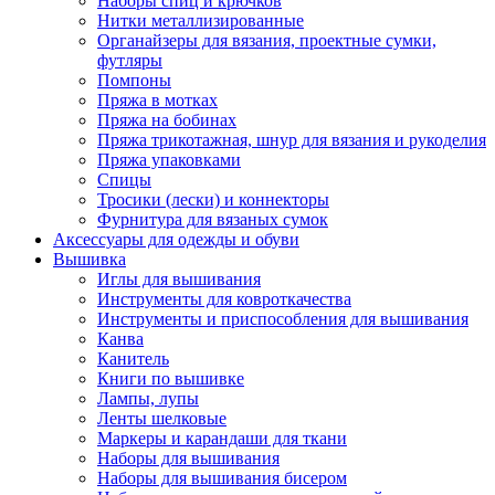
Наборы спиц и крючков
Нитки металлизированные
Органайзеры для вязания, проектные сумки,
футляры
Помпоны
Пряжа в мотках
Пряжа на бобинах
Пряжа трикотажная, шнур для вязания и рукоделия
Пряжа упаковками
Спицы
Тросики (лески) и коннекторы
Фурнитура для вязаных сумок
Аксессуары для одежды и обуви
Вышивка
Иглы для вышивания
Инструменты для ковроткачества
Инструменты и приспособления для вышивания
Канва
Канитель
Книги по вышивке
Лампы, лупы
Ленты шелковые
Маркеры и карандаши для ткани
Наборы для вышивания
Наборы для вышивания бисером