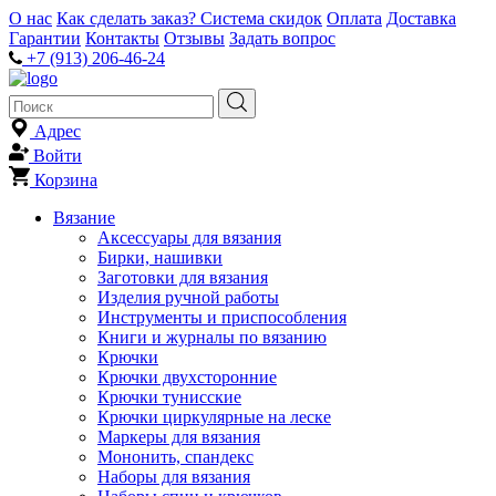
О нас
Как сделать заказ?
Система скидок
Оплата
Доставка
Гарантии
Контакты
Отзывы
Задать вопрос
+7 (913) 206-46-24
Адрес
Войти
Корзина
Вязание
Аксессуары для вязания
Бирки, нашивки
Заготовки для вязания
Изделия ручной работы
Инструменты и приспособления
Книги и журналы по вязанию
Крючки
Крючки двухсторонние
Крючки тунисские
Крючки циркулярные на леске
Маркеры для вязания
Мононить, спандекс
Наборы для вязания