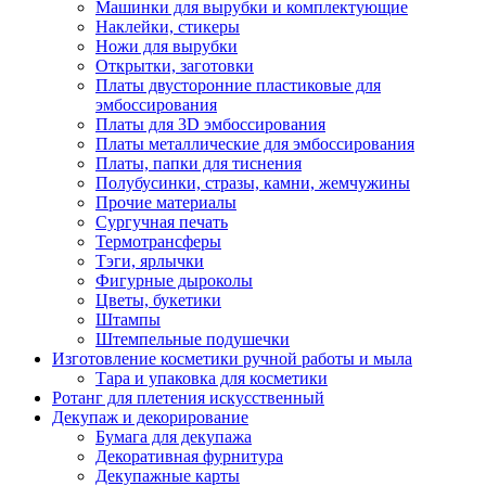
Машинки для вырубки и комплектующие
Наклейки, стикеры
Ножи для вырубки
Открытки, заготовки
Платы двусторонние пластиковые для
эмбоссирования
Платы для 3D эмбоссирования
Платы металлические для эмбоссирования
Платы, папки для тиснения
Полубусинки, стразы, камни, жемчужины
Прочие материалы
Сургучная печать
Термотрансферы
Тэги, ярлычки
Фигурные дыроколы
Цветы, букетики
Штампы
Штемпельные подушечки
Изготовление косметики ручной работы и мыла
Тара и упаковка для косметики
Ротанг для плетения искусственный
Декупаж и декорирование
Бумага для декупажа
Декоративная фурнитура
Декупажные карты