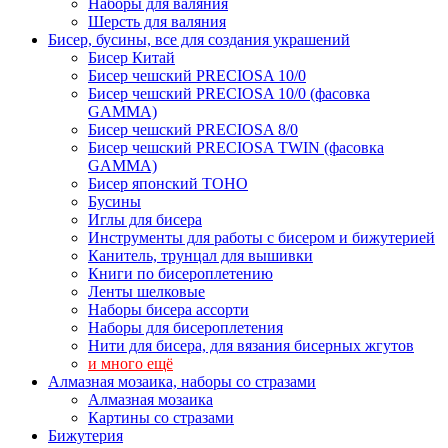
Наборы для валяния
Шерсть для валяния
Бисер, бусины, все для создания украшений
Бисер Китай
Бисер чешский PRECIOSA 10/0
Бисер чешский PRECIOSA 10/0 (фасовка
GAMMA)
Бисер чешский PRECIOSA 8/0
Бисер чешский PRECIOSA TWIN (фасовка
GAMMA)
Бисер японский TOHO
Бусины
Иглы для бисера
Инструменты для работы с бисером и бижутерией
Канитель, трунцал для вышивки
Книги по бисероплетению
Ленты шелковые
Наборы бисера ассорти
Наборы для бисероплетения
Нити для бисера, для вязания бисерных жгутов
и много ещё
Алмазная мозаика, наборы со стразами
Алмазная мозаика
Картины co стразами
Бижутерия