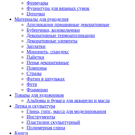
Фермуары
Фурнитура для вязаных сумок
Цепочки
Материалы для рукоделия
Аппликации пришивные декоративные
Бубенчики, колокольчики
Декоративные термоаппликации
Декоративные элементы
Заплатки
Мононить, спандекс
Пайетки
Перья декоративные
Помпоны
Стразы
Фатин в шпульках
Фетр
Фоамиран
Товары для художников
Альбомы и бумага для акварели и масла
Лепка и скульптура
Глина, гипс, масса для моделирования
Инструменты
Пластилин скульптурный
Полимерная глина
Книги