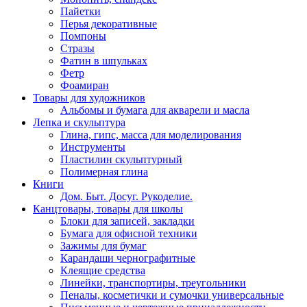
Пайетки
Перья декоративные
Помпоны
Стразы
Фатин в шпульках
Фетр
Фоамиран
Товары для художников
Альбомы и бумага для акварели и масла
Лепка и скульптура
Глина, гипс, масса для моделирования
Инструменты
Пластилин скульптурный
Полимерная глина
Книги
Дом. Быт. Досуг. Рукоделие.
Канцтовары, товары для школы
Блоки для записей, закладки
Бумага для офисной техники
Зажимы для бумаг
Карандаши чернографитные
Клеящие средства
Линейки, транспортиры, треугольники
Пеналы, косметички и сумочки универсальные