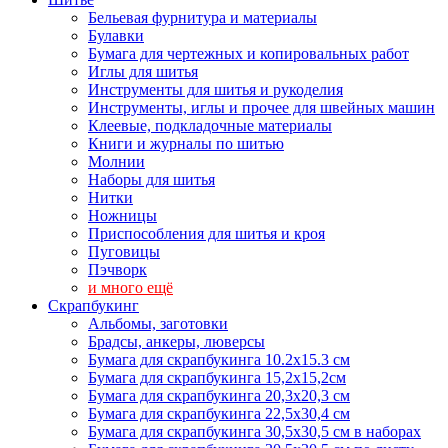
Бельевая фурнитура и материалы
Булавки
Бумага для чертежных и копировальных работ
Иглы для шитья
Инструменты для шитья и рукоделия
Инструменты, иглы и прочее для швейных машин
Клеевые, подкладочные материалы
Книги и журналы по шитью
Молнии
Наборы для шитья
Нитки
Ножницы
Приспособления для шитья и кроя
Пуговицы
Пэчворк
и много ещё
Скрапбукинг
Альбомы, заготовки
Брадсы, анкеры, люверсы
Бумага для скрапбукинга 10.2х15.3 см
Бумага для скрапбукинга 15,2х15,2см
Бумага для скрапбукинга 20,3х20,3 см
Бумага для скрапбукинга 22,5х30,4 см
Бумага для скрапбукинга 30,5х30,5 см в наборах