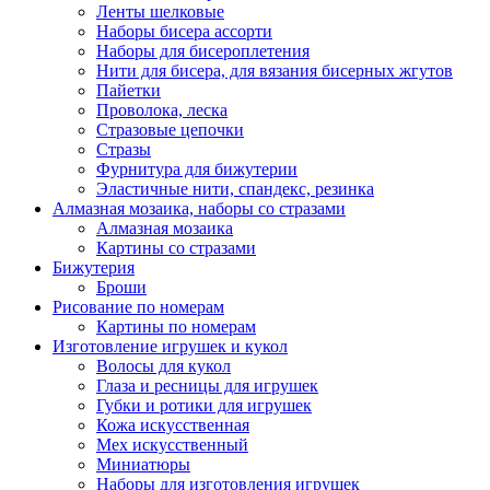
Ленты шелковые
Наборы бисера ассорти
Наборы для бисероплетения
Нити для бисера, для вязания бисерных жгутов
Пайетки
Проволока, леска
Стразовые цепочки
Стразы
Фурнитура для бижутерии
Эластичные нити, спандекс, резинка
Алмазная мозаика, наборы со стразами
Алмазная мозаика
Картины co стразами
Бижутерия
Броши
Рисование по номерам
Картины по номерам
Изготовление игрушек и кукол
Волосы для кукол
Глаза и ресницы для игрушек
Губки и ротики для игрушек
Кожа искусственная
Мех искусственный
Миниатюры
Наборы для изготовления игрушек