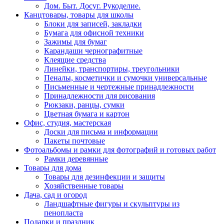
Дом. Быт. Досуг. Рукоделие.
Канцтовары, товары для школы
Блоки для записей, закладки
Бумага для офисной техники
Зажимы для бумаг
Карандаши чернографитные
Клеящие средства
Линейки, транспортиры, треугольники
Пеналы, косметички и сумочки универсальные
Письменные и чертежные принадлежности
Принадлежности для рисования
Рюкзаки, ранцы, сумки
Цветная бумага и картон
Офис, студия, мастерская
Доски для письма и информации
Пакеты почтовые
Фотоальбомы и рамки для фотографий и готовых работ
Рамки деревянные
Товары для дома
Товары для дезинфекции и защиты
Хозяйственные товары
Дача, сад и огород
Ландшафтные фигуры и скульптуры из
пенопласта
Подарки и праздник