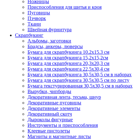
Ножницы
Приспособления для шитья и кроя
Пуговицы
Пэчворк
Ткани
Швейная фурнитура
Скрапбукинг
Альбомы, заготовки
Брадсы, анкеры, люверсы
Бумага для скрапбукинга 10.2х15.3 см
Бумага для скрапбукинга 15,2х15,2см
Бумага для скрапбукинга 20,3х20,3 см
Бумага для скрапбукинга 22,5х30,4 см
Бумага для скрапбукинга 30,5х30,5 см в наборах
Бумага для скрапбукинга 30,5х30,5 см по листу
Бумага текстурированная 30,5х30,5 см в наборах
Вырубки, чипборды
Декоративная лента, тесьма, шнур
Декоративные пуговицы
Декоративные элементы
Декоративный скотч
Дыроколы фигурные
Инструменты и приспособления
Клеевые пистолеты
Магниты и магнитные листы