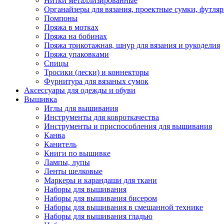
Нитки металлизированные
Органайзеры для вязания, проектные сумки, футля
Помпоны
Пряжа в мотках
Пряжа на бобинах
Пряжа трикотажная, шнур для вязания и рукоделия
Пряжа упаковками
Спицы
Тросики (лески) и коннекторы
Фурнитура для вязаных сумок
Аксессуары для одежды и обуви
Вышивка
Иглы для вышивания
Инструменты для ковроткачества
Инструменты и приспособления для вышивания
Канва
Канитель
Книги по вышивке
Лампы, лупы
Ленты шелковые
Маркеры и карандаши для ткани
Наборы для вышивания
Наборы для вышивания бисером
Наборы для вышивания в смешанной технике
Наборы для вышивания гладью