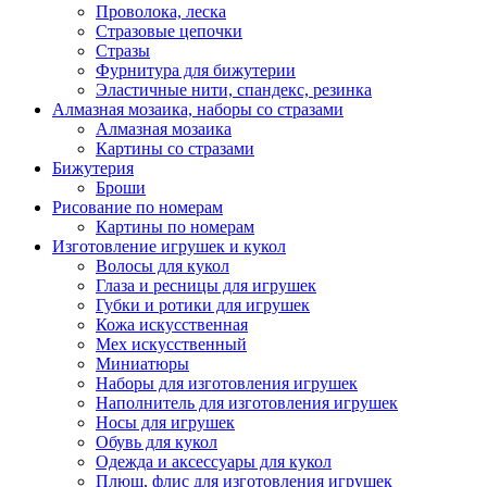
Проволока, леска
Стразовые цепочки
Стразы
Фурнитура для бижутерии
Эластичные нити, спандекс, резинка
Алмазная мозаика, наборы со стразами
Алмазная мозаика
Картины co стразами
Бижутерия
Броши
Рисование по номерам
Картины по номерам
Изготовление игрушек и кукол
Волосы для кукол
Глаза и ресницы для игрушек
Губки и ротики для игрушек
Кожа искусственная
Мех искусственный
Миниатюры
Наборы для изготовления игрушек
Наполнитель для изготовления игрушек
Носы для игрушек
Обувь для кукол
Одежда и аксессуары для кукол
Плюш, флис для изготовления игрушек