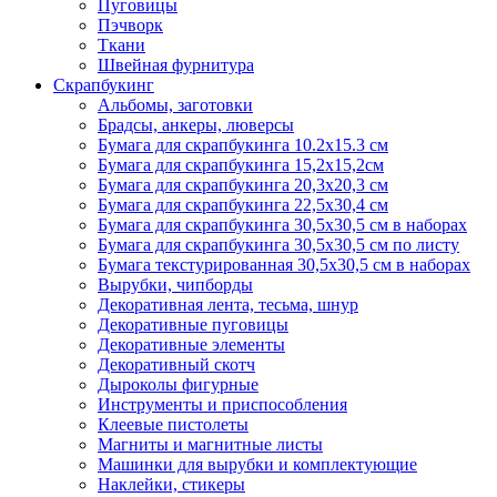
Пуговицы
Пэчворк
Ткани
Швейная фурнитура
Скрапбукинг
Альбомы, заготовки
Брадсы, анкеры, люверсы
Бумага для скрапбукинга 10.2х15.3 см
Бумага для скрапбукинга 15,2х15,2см
Бумага для скрапбукинга 20,3х20,3 см
Бумага для скрапбукинга 22,5х30,4 см
Бумага для скрапбукинга 30,5х30,5 см в наборах
Бумага для скрапбукинга 30,5х30,5 см по листу
Бумага текстурированная 30,5х30,5 см в наборах
Вырубки, чипборды
Декоративная лента, тесьма, шнур
Декоративные пуговицы
Декоративные элементы
Декоративный скотч
Дыроколы фигурные
Инструменты и приспособления
Клеевые пистолеты
Магниты и магнитные листы
Машинки для вырубки и комплектующие
Наклейки, стикеры