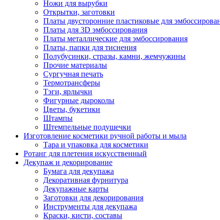
Ножи для вырубки
Открытки, заготовки
Платы двусторонние пластиковые для эмбоссирова
Платы для 3D эмбоссирования
Платы металлические для эмбоссирования
Платы, папки для тиснения
Полубусинки, стразы, камни, жемчужины
Прочие материалы
Сургучная печать
Термотрансферы
Тэги, ярлычки
Фигурные дыроколы
Цветы, букетики
Штампы
Штемпельные подушечки
Изготовление косметики ручной работы и мыла
Тара и упаковка для косметики
Ротанг для плетения искусственный
Декупаж и декорирование
Бумага для декупажа
Декоративная фурнитура
Декупажные карты
Заготовки для декорирования
Инструменты для декупажа
Краски, кисти, составы