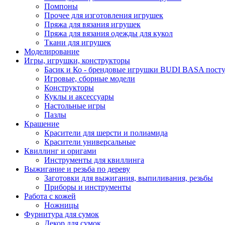
Помпоны
Прочее для изготовления игрушек
Пряжа для вязания игрушек
Пряжа для вязания одежды для кукол
Ткани для игрушек
Моделирование
Игры, игрушки, конструкторы
Басик и Ко - брендовые игрушки BUDI BASA поступ
Игровые, сборные модели
Конструкторы
Куклы и аксессуары
Настольные игры
Пазлы
Крашение
Красители для шерсти и полиамида
Красители универсальные
Квиллинг и оригами
Инструменты для квиллинга
Выжигание и резьба по дереву
Заготовки для выжигания, выпиливания, резьбы
Приборы и инструменты
Работа с кожей
Ножницы
Фурнитура для сумок
Декор для сумок