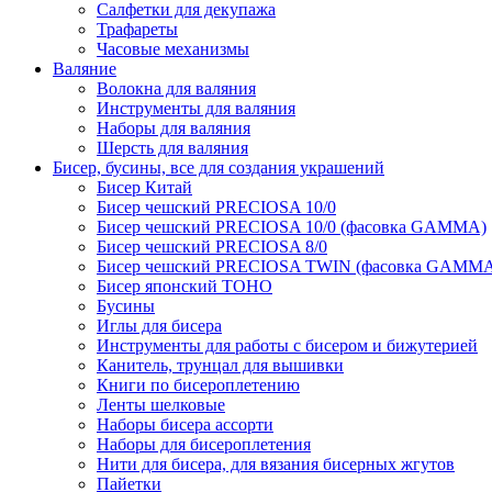
Салфетки для декупажа
Трафареты
Часовые механизмы
Валяние
Волокна для валяния
Инструменты для валяния
Наборы для валяния
Шерсть для валяния
Бисер, бусины, все для создания украшений
Бисер Китай
Бисер чешский PRECIOSA 10/0
Бисер чешский PRECIOSA 10/0 (фасовка GAMMA)
Бисер чешский PRECIOSA 8/0
Бисер чешский PRECIOSA TWIN (фасовка GAMM
Бисер японский TOHO
Бусины
Иглы для бисера
Инструменты для работы с бисером и бижутерией
Канитель, трунцал для вышивки
Книги по бисероплетению
Ленты шелковые
Наборы бисера ассорти
Наборы для бисероплетения
Нити для бисера, для вязания бисерных жгутов
Пайетки