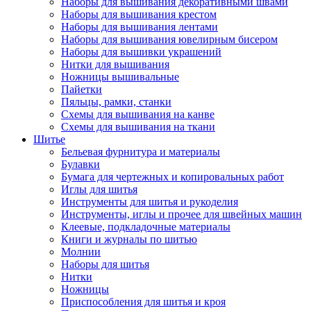
Наборы для вышивания декоративными швами
Наборы для вышивания крестом
Наборы для вышивания лентами
Наборы для вышивания ювелирным бисером
Наборы для вышивки украшений
Нитки для вышивания
Ножницы вышивальные
Пайетки
Пяльцы, рамки, станки
Схемы для вышивания на канве
Схемы для вышивания на ткани
Шитье
Бельевая фурнитура и материалы
Булавки
Бумага для чертежных и копировальных работ
Иглы для шитья
Инструменты для шитья и рукоделия
Инструменты, иглы и прочее для швейных машин
Клеевые, подкладочные материалы
Книги и журналы по шитью
Молнии
Наборы для шитья
Нитки
Ножницы
Приспособления для шитья и кроя