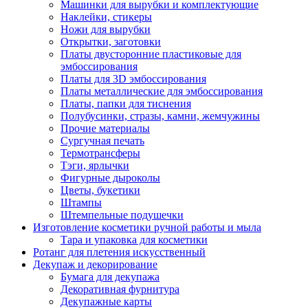
Машинки для вырубки и комплектующие
Наклейки, стикеры
Ножи для вырубки
Открытки, заготовки
Платы двусторонние пластиковые для
эмбоссирования
Платы для 3D эмбоссирования
Платы металлические для эмбоссирования
Платы, папки для тиснения
Полубусинки, стразы, камни, жемчужины
Прочие материалы
Сургучная печать
Термотрансферы
Тэги, ярлычки
Фигурные дыроколы
Цветы, букетики
Штампы
Штемпельные подушечки
Изготовление косметики ручной работы и мыла
Тара и упаковка для косметики
Ротанг для плетения искусственный
Декупаж и декорирование
Бумага для декупажа
Декоративная фурнитура
Декупажные карты