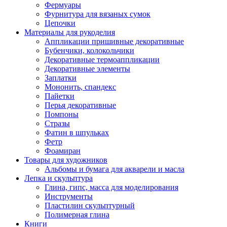
Фермуары
Фурнитура для вязаных сумок
Цепочки
Материалы для рукоделия
Аппликации пришивные декоративные
Бубенчики, колокольчики
Декоративные термоаппликации
Декоративные элементы
Заплатки
Мононить, спандекс
Пайетки
Перья декоративные
Помпоны
Стразы
Фатин в шпульках
Фетр
Фоамиран
Товары для художников
Альбомы и бумага для акварели и масла
Лепка и скульптура
Глина, гипс, масса для моделирования
Инструменты
Пластилин скульптурный
Полимерная глина
Книги