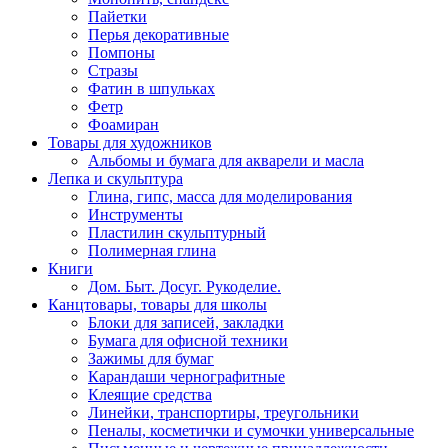
Пайетки
Перья декоративные
Помпоны
Стразы
Фатин в шпульках
Фетр
Фоамиран
Товары для художников
Альбомы и бумага для акварели и масла
Лепка и скульптура
Глина, гипс, масса для моделирования
Инструменты
Пластилин скульптурный
Полимерная глина
Книги
Дом. Быт. Досуг. Рукоделие.
Канцтовары, товары для школы
Блоки для записей, закладки
Бумага для офисной техники
Зажимы для бумаг
Карандаши чернографитные
Клеящие средства
Линейки, транспортиры, треугольники
Пеналы, косметички и сумочки универсальные