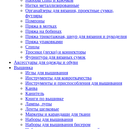
Наборы спиц и крючков
Нитки металлизированные
Органайзеры для вязания, проектные сумки,
футляры
Помпоны
Пряжа в мотках
Пряжа на бобинах
Пряжа трикотажная, шнур для вязания и рукоделия
Пряжа упаковками
Спицы
Тросики (лески) и коннекторы
Фурнитура для вязаных сумок
Аксессуары для одежды и обуви
Вышивка
Иглы для вышивания
Инструменты для ковроткачества
Инструменты и приспособления для вышивания
Канва
Канитель
Книги по вышивке
Лампы, лупы
Ленты шелковые
Маркеры и карандаши для ткани
Наборы для вышивания
Наборы для вышивания бисером