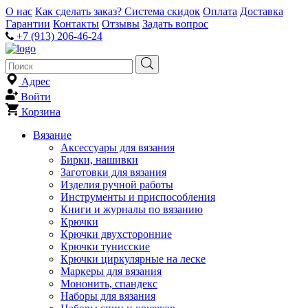
О нас
Как сделать заказ?
Система скидок
Оплата
Доставка
Гарантии
Контакты
Отзывы
Задать вопрос
+7 (913) 206-46-24
Адрес
Войти
Корзина
Вязание
Аксессуары для вязания
Бирки, нашивки
Заготовки для вязания
Изделия ручной работы
Инструменты и приспособления
Книги и журналы по вязанию
Крючки
Крючки двухсторонние
Крючки тунисские
Крючки циркулярные на леске
Маркеры для вязания
Мононить, спандекс
Наборы для вязания