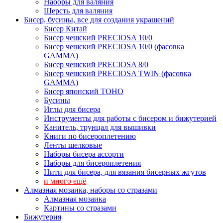
Наборы для валяния
Шерсть для валяния
Бисер, бусины, все для создания украшений
Бисер Китай
Бисер чешский PRECIOSA 10/0
Бисер чешский PRECIOSA 10/0 (фасовка
GAMMA)
Бисер чешский PRECIOSA 8/0
Бисер чешский PRECIOSA TWIN (фасовка
GAMMA)
Бисер японский TOHO
Бусины
Иглы для бисера
Инструменты для работы с бисером и бижутерией
Канитель, трунцал для вышивки
Книги по бисероплетению
Ленты шелковые
Наборы бисера ассорти
Наборы для бисероплетения
Нити для бисера, для вязания бисерных жгутов
и много ещё
Алмазная мозаика, наборы со стразами
Алмазная мозаика
Картины co стразами
Бижутерия