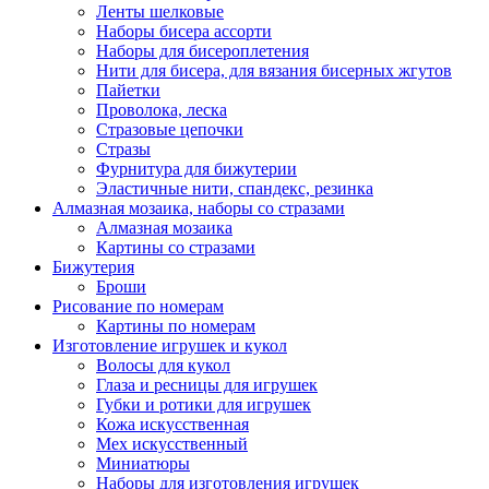
Ленты шелковые
Наборы бисера ассорти
Наборы для бисероплетения
Нити для бисера, для вязания бисерных жгутов
Пайетки
Проволока, леска
Стразовые цепочки
Стразы
Фурнитура для бижутерии
Эластичные нити, спандекс, резинка
Алмазная мозаика, наборы со стразами
Алмазная мозаика
Картины co стразами
Бижутерия
Броши
Рисование по номерам
Картины по номерам
Изготовление игрушек и кукол
Волосы для кукол
Глаза и ресницы для игрушек
Губки и ротики для игрушек
Кожа искусственная
Мех искусственный
Миниатюры
Наборы для изготовления игрушек