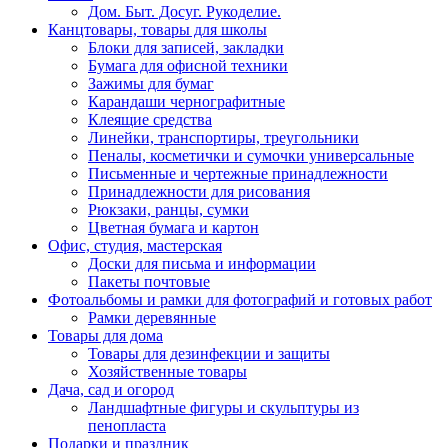
Дом. Быт. Досуг. Рукоделие.
Канцтовары, товары для школы
Блоки для записей, закладки
Бумага для офисной техники
Зажимы для бумаг
Карандаши чернографитные
Клеящие средства
Линейки, транспортиры, треугольники
Пеналы, косметички и сумочки универсальные
Письменные и чертежные принадлежности
Принадлежности для рисования
Рюкзаки, ранцы, сумки
Цветная бумага и картон
Офис, студия, мастерская
Доски для письма и информации
Пакеты почтовые
Фотоальбомы и рамки для фотографий и готовых работ
Рамки деревянные
Товары для дома
Товары для дезинфекции и защиты
Хозяйственные товары
Дача, сад и огород
Ландшафтные фигуры и скульптуры из
пенопласта
Подарки и праздник