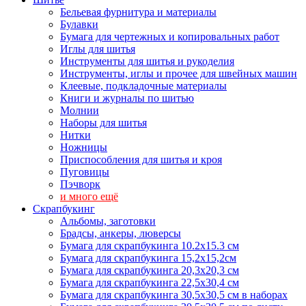
Бельевая фурнитура и материалы
Булавки
Бумага для чертежных и копировальных работ
Иглы для шитья
Инструменты для шитья и рукоделия
Инструменты, иглы и прочее для швейных машин
Клеевые, подкладочные материалы
Книги и журналы по шитью
Молнии
Наборы для шитья
Нитки
Ножницы
Приспособления для шитья и кроя
Пуговицы
Пэчворк
и много ещё
Скрапбукинг
Альбомы, заготовки
Брадсы, анкеры, люверсы
Бумага для скрапбукинга 10.2х15.3 см
Бумага для скрапбукинга 15,2х15,2см
Бумага для скрапбукинга 20,3х20,3 см
Бумага для скрапбукинга 22,5х30,4 см
Бумага для скрапбукинга 30,5х30,5 см в наборах