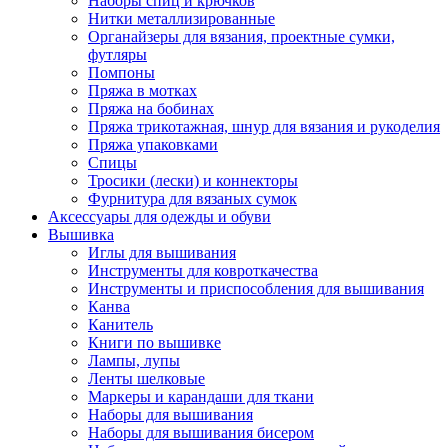
Наборы спиц и крючков
Нитки металлизированные
Органайзеры для вязания, проектные сумки,
футляры
Помпоны
Пряжа в мотках
Пряжа на бобинах
Пряжа трикотажная, шнур для вязания и рукоделия
Пряжа упаковками
Спицы
Тросики (лески) и коннекторы
Фурнитура для вязаных сумок
Аксессуары для одежды и обуви
Вышивка
Иглы для вышивания
Инструменты для ковроткачества
Инструменты и приспособления для вышивания
Канва
Канитель
Книги по вышивке
Лампы, лупы
Ленты шелковые
Маркеры и карандаши для ткани
Наборы для вышивания
Наборы для вышивания бисером