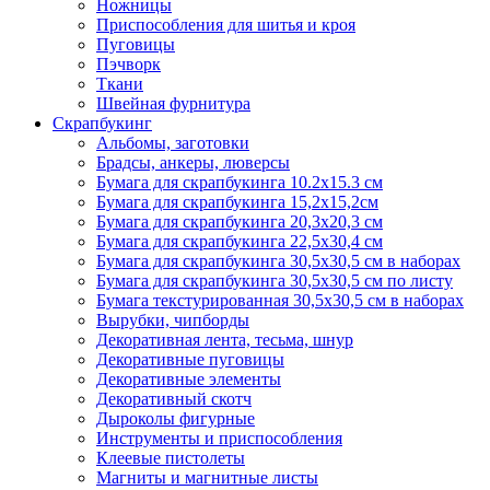
Ножницы
Приспособления для шитья и кроя
Пуговицы
Пэчворк
Ткани
Швейная фурнитура
Скрапбукинг
Альбомы, заготовки
Брадсы, анкеры, люверсы
Бумага для скрапбукинга 10.2х15.3 см
Бумага для скрапбукинга 15,2х15,2см
Бумага для скрапбукинга 20,3х20,3 см
Бумага для скрапбукинга 22,5х30,4 см
Бумага для скрапбукинга 30,5х30,5 см в наборах
Бумага для скрапбукинга 30,5х30,5 см по листу
Бумага текстурированная 30,5х30,5 см в наборах
Вырубки, чипборды
Декоративная лента, тесьма, шнур
Декоративные пуговицы
Декоративные элементы
Декоративный скотч
Дыроколы фигурные
Инструменты и приспособления
Клеевые пистолеты
Магниты и магнитные листы