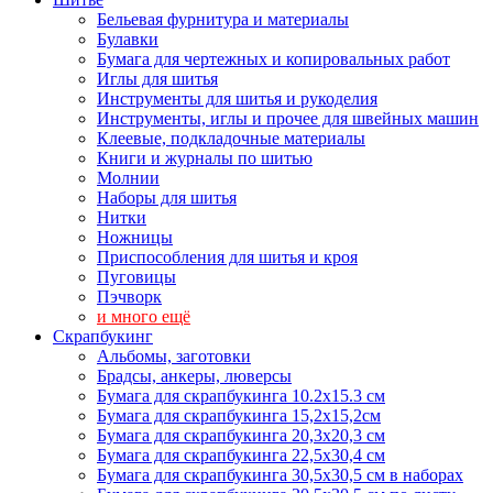
Бельевая фурнитура и материалы
Булавки
Бумага для чертежных и копировальных работ
Иглы для шитья
Инструменты для шитья и рукоделия
Инструменты, иглы и прочее для швейных машин
Клеевые, подкладочные материалы
Книги и журналы по шитью
Молнии
Наборы для шитья
Нитки
Ножницы
Приспособления для шитья и кроя
Пуговицы
Пэчворк
и много ещё
Скрапбукинг
Альбомы, заготовки
Брадсы, анкеры, люверсы
Бумага для скрапбукинга 10.2х15.3 см
Бумага для скрапбукинга 15,2х15,2см
Бумага для скрапбукинга 20,3х20,3 см
Бумага для скрапбукинга 22,5х30,4 см
Бумага для скрапбукинга 30,5х30,5 см в наборах