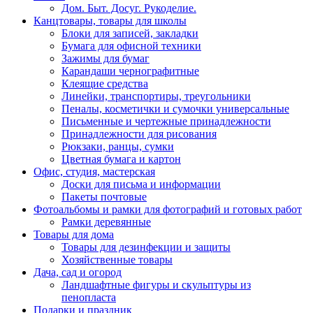
Дом. Быт. Досуг. Рукоделие.
Канцтовары, товары для школы
Блоки для записей, закладки
Бумага для офисной техники
Зажимы для бумаг
Карандаши чернографитные
Клеящие средства
Линейки, транспортиры, треугольники
Пеналы, косметички и сумочки универсальные
Письменные и чертежные принадлежности
Принадлежности для рисования
Рюкзаки, ранцы, сумки
Цветная бумага и картон
Офис, студия, мастерская
Доски для письма и информации
Пакеты почтовые
Фотоальбомы и рамки для фотографий и готовых работ
Рамки деревянные
Товары для дома
Товары для дезинфекции и защиты
Хозяйственные товары
Дача, сад и огород
Ландшафтные фигуры и скульптуры из
пенопласта
Подарки и праздник