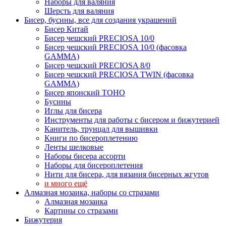
Наборы для валяния
Шерсть для валяния
Бисер, бусины, все для создания украшений
Бисер Китай
Бисер чешский PRECIOSA 10/0
Бисер чешский PRECIOSA 10/0 (фасовка
GAMMA)
Бисер чешский PRECIOSA 8/0
Бисер чешский PRECIOSA TWIN (фасовка
GAMMA)
Бисер японский TOHO
Бусины
Иглы для бисера
Инструменты для работы с бисером и бижутерией
Канитель, трунцал для вышивки
Книги по бисероплетению
Ленты шелковые
Наборы бисера ассорти
Наборы для бисероплетения
Нити для бисера, для вязания бисерных жгутов
и много ещё
Алмазная мозаика, наборы со стразами
Алмазная мозаика
Картины co стразами
Бижутерия