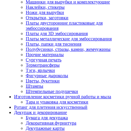
Машинки для вырубки и комплектующие
Наклейки, стикеры
Ножи для вырубки
Открытки, заготовки
Платы двусторонние пластиковые для
эмбоссирования
Платы для 3D эмбоссирования
Платы металлические для эмбоссирования
Платы, папки для тиснения
Полубусинки, стразы, камни, жемчужины
Прочие материалы
Сургучная печать
Термотрансферы
Тэги, ярлычки
Фигурные дыроколы
Цветы, букетики
Штампы
Штемпельные подушечки
Изготовление косметики ручной работы и мыла
Тара и упаковка для косметики
Ротанг для плетения искусственный
Декупаж и декорирование
Бумага для декупажа
Декоративная фурнитура
Декупажные карты