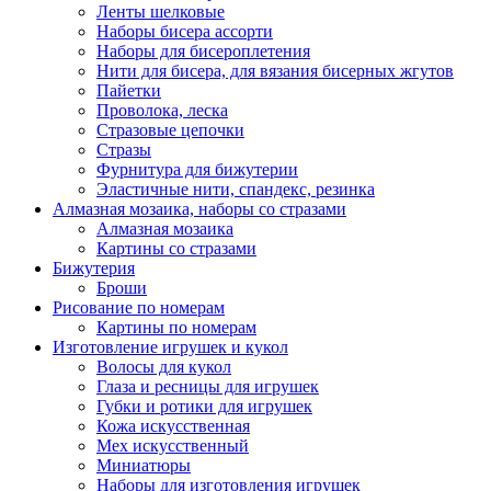
Ленты шелковые
Наборы бисера ассорти
Наборы для бисероплетения
Нити для бисера, для вязания бисерных жгутов
Пайетки
Проволока, леска
Стразовые цепочки
Стразы
Фурнитура для бижутерии
Эластичные нити, спандекс, резинка
Алмазная мозаика, наборы со стразами
Алмазная мозаика
Картины co стразами
Бижутерия
Броши
Рисование по номерам
Картины по номерам
Изготовление игрушек и кукол
Волосы для кукол
Глаза и ресницы для игрушек
Губки и ротики для игрушек
Кожа искусственная
Мех искусственный
Миниатюры
Наборы для изготовления игрушек