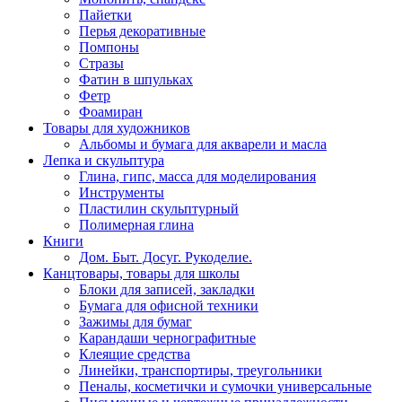
Пайетки
Перья декоративные
Помпоны
Стразы
Фатин в шпульках
Фетр
Фоамиран
Товары для художников
Альбомы и бумага для акварели и масла
Лепка и скульптура
Глина, гипс, масса для моделирования
Инструменты
Пластилин скульптурный
Полимерная глина
Книги
Дом. Быт. Досуг. Рукоделие.
Канцтовары, товары для школы
Блоки для записей, закладки
Бумага для офисной техники
Зажимы для бумаг
Карандаши чернографитные
Клеящие средства
Линейки, транспортиры, треугольники
Пеналы, косметички и сумочки универсальные