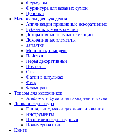
Фермуары
Фурнитура для вязаных сумок
Цепочки
Материалы для рукоделия
Аппликации пришивные декоративные
Бубенчики, колокольчики
Декоративные термоаппликации
Декоративные элементы
Заплатки
Мононить, спандекс
Пайетки
Перья декоративные
Помпоны
Стразы
Фатин в шпульках
Фетр
Фоамиран
Товары для художников
Альбомы и бумага для акварели и масла
Лепка и скульптура
Глина, гипс, масса для моделирования
Инструменты
Пластилин скульптурный
Полимерная глина
Книги