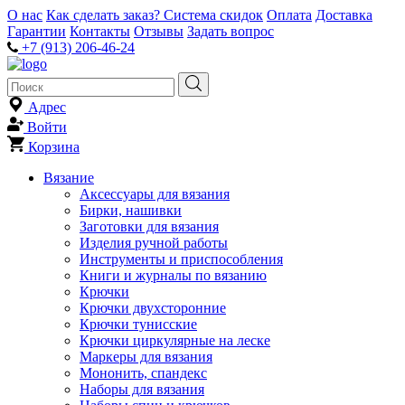
О нас
Как сделать заказ?
Система скидок
Оплата
Доставка
Гарантии
Контакты
Отзывы
Задать вопрос
+7 (913) 206-46-24
Адрес
Войти
Корзина
Вязание
Аксессуары для вязания
Бирки, нашивки
Заготовки для вязания
Изделия ручной работы
Инструменты и приспособления
Книги и журналы по вязанию
Крючки
Крючки двухсторонние
Крючки тунисские
Крючки циркулярные на леске
Маркеры для вязания
Мононить, спандекс
Наборы для вязания