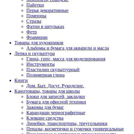
Пайетки
Перья декоративные
Помпоны
Стразы
Фатин в шпульках
Фетр
Фоамиран
Товары для художников
Альбомы и бумага для акварели и масла
Лепка и скульптура
Глина, гипс, масса для моделирования
Инструменты
Пластилин скульптурный
Полимерная глина
Книги
Дом. Быт. Досуг. Рукоделие.
Канцтовары, товары для школы
Блоки для записей, закладки
Бумага для офисной техники
Зажимы для бумаг
Карандаши чернографитные
Клеящие средства
Линейки, транспортиры, треугольники
Пеналы, косметички и сумочки универсальные