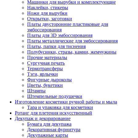
Машинки для вырубки и комплектующие
Наклейки, стикеры
Ножи для вырубки
Открытки, заготовки
Платы двусторонние пластиковые для
эмбоссирования
Платы для 3D эмбоссирования
Платы металлические для эмбоссирования
Платы, папки для тиснения
Полубусинки, стразы, камни, жемчужины
Прочие материалы
Сургучная печать
Термотрансферы
Тэги, ярлычки
Фигурные дыроколы
Цветы, букетики
Штампы
Штемпельные подушечки
Изготовление косметики ручной работы и мыла
Тара и упаковка для косметики
Ротанг для плетения искусственный
Декупаж и декорирование
Бумага для декупажа
Декоративная фурнитура
Декупажные карты