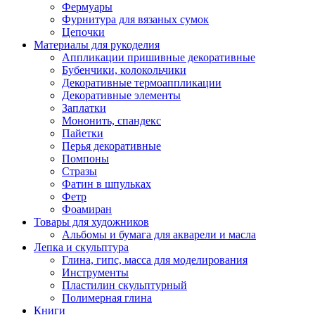
Фермуары
Фурнитура для вязаных сумок
Цепочки
Материалы для рукоделия
Аппликации пришивные декоративные
Бубенчики, колокольчики
Декоративные термоаппликации
Декоративные элементы
Заплатки
Мононить, спандекс
Пайетки
Перья декоративные
Помпоны
Стразы
Фатин в шпульках
Фетр
Фоамиран
Товары для художников
Альбомы и бумага для акварели и масла
Лепка и скульптура
Глина, гипс, масса для моделирования
Инструменты
Пластилин скульптурный
Полимерная глина
Книги