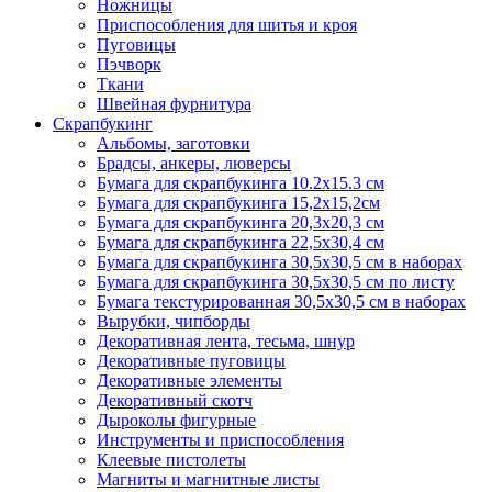
Ножницы
Приспособления для шитья и кроя
Пуговицы
Пэчворк
Ткани
Швейная фурнитура
Скрапбукинг
Альбомы, заготовки
Брадсы, анкеры, люверсы
Бумага для скрапбукинга 10.2х15.3 см
Бумага для скрапбукинга 15,2х15,2см
Бумага для скрапбукинга 20,3х20,3 см
Бумага для скрапбукинга 22,5х30,4 см
Бумага для скрапбукинга 30,5х30,5 см в наборах
Бумага для скрапбукинга 30,5х30,5 см по листу
Бумага текстурированная 30,5х30,5 см в наборах
Вырубки, чипборды
Декоративная лента, тесьма, шнур
Декоративные пуговицы
Декоративные элементы
Декоративный скотч
Дыроколы фигурные
Инструменты и приспособления
Клеевые пистолеты
Магниты и магнитные листы