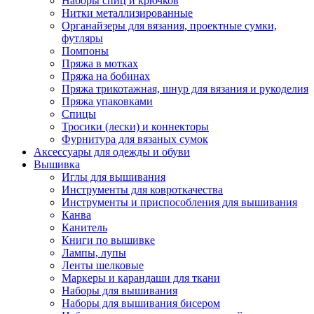
Наборы спиц и крючков
Нитки металлизированные
Органайзеры для вязания, проектные сумки,
футляры
Помпоны
Пряжа в мотках
Пряжа на бобинах
Пряжа трикотажная, шнур для вязания и рукоделия
Пряжа упаковками
Спицы
Тросики (лески) и коннекторы
Фурнитура для вязаных сумок
Аксессуары для одежды и обуви
Вышивка
Иглы для вышивания
Инструменты для ковроткачества
Инструменты и приспособления для вышивания
Канва
Канитель
Книги по вышивке
Лампы, лупы
Ленты шелковые
Маркеры и карандаши для ткани
Наборы для вышивания
Наборы для вышивания бисером