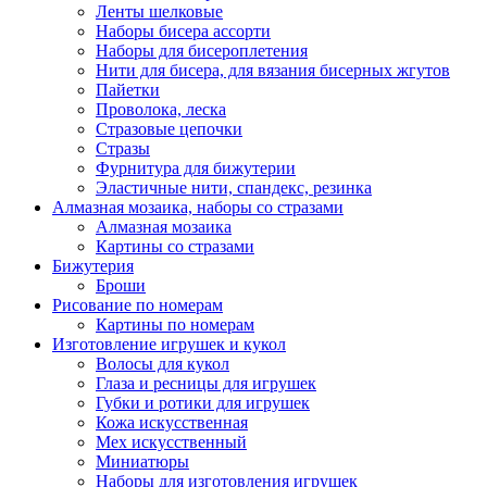
Ленты шелковые
Наборы бисера ассорти
Наборы для бисероплетения
Нити для бисера, для вязания бисерных жгутов
Пайетки
Проволока, леска
Стразовые цепочки
Стразы
Фурнитура для бижутерии
Эластичные нити, спандекс, резинка
Алмазная мозаика, наборы со стразами
Алмазная мозаика
Картины co стразами
Бижутерия
Броши
Рисование по номерам
Картины по номерам
Изготовление игрушек и кукол
Волосы для кукол
Глаза и ресницы для игрушек
Губки и ротики для игрушек
Кожа искусственная
Мех искусственный
Миниатюры
Наборы для изготовления игрушек