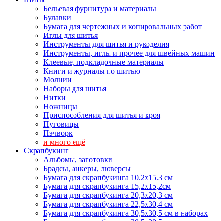
Бельевая фурнитура и материалы
Булавки
Бумага для чертежных и копировальных работ
Иглы для шитья
Инструменты для шитья и рукоделия
Инструменты, иглы и прочее для швейных машин
Клеевые, подкладочные материалы
Книги и журналы по шитью
Молнии
Наборы для шитья
Нитки
Ножницы
Приспособления для шитья и кроя
Пуговицы
Пэчворк
и много ещё
Скрапбукинг
Альбомы, заготовки
Брадсы, анкеры, люверсы
Бумага для скрапбукинга 10.2х15.3 см
Бумага для скрапбукинга 15,2х15,2см
Бумага для скрапбукинга 20,3х20,3 см
Бумага для скрапбукинга 22,5х30,4 см
Бумага для скрапбукинга 30,5х30,5 см в наборах