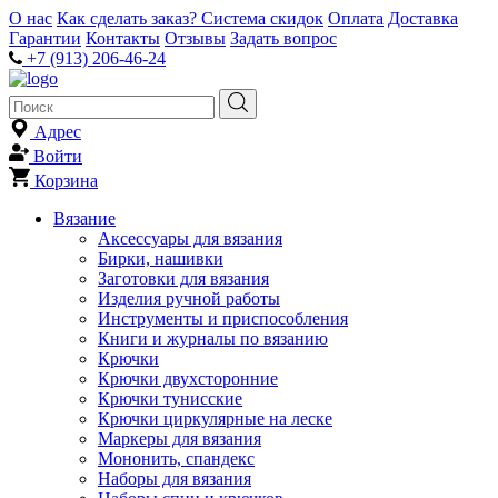
О нас
Как сделать заказ?
Система скидок
Оплата
Доставка
Гарантии
Контакты
Отзывы
Задать вопрос
+7 (913) 206-46-24
Адрес
Войти
Корзина
Вязание
Аксессуары для вязания
Бирки, нашивки
Заготовки для вязания
Изделия ручной работы
Инструменты и приспособления
Книги и журналы по вязанию
Крючки
Крючки двухсторонние
Крючки тунисские
Крючки циркулярные на леске
Маркеры для вязания
Мононить, спандекс
Наборы для вязания