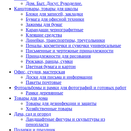
Дом. Быт. Досуг. Рукоделие.
Канцтовары, товары для школы
Блоки для записей, закладки
Бумага для офисной техники
Зажимы для бумаг
Карандаши чернографитные
Клеящие средства
Линейки, транспортиры, треугольники
Пеналы, косметички и сумочки универсальные
Письменные и чертежные принадлежности
Принадлежности для рисования
Рюкзаки, ранцы, сумки
Цветная бумага и картон
Офис, студия, мастерская
Доски для письма и информации
Пакеты почтовые
Фотоальбомы и рамки для фотографий и готовых работ
Рамки деревянные
Товары для дома
Товары для дезинфекции и защиты
Хозяйственные товары
Дача, сад и огород
Ландшафтные фигуры и скульптуры из
пенопласта
Подарки и праздник