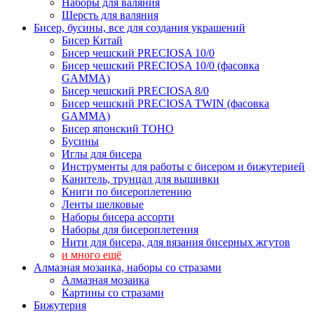
Наборы для валяния
Шерсть для валяния
Бисер, бусины, все для создания украшений
Бисер Китай
Бисер чешский PRECIOSA 10/0
Бисер чешский PRECIOSA 10/0 (фасовка
GAMMA)
Бисер чешский PRECIOSA 8/0
Бисер чешский PRECIOSA TWIN (фасовка
GAMMA)
Бисер японский TOHO
Бусины
Иглы для бисера
Инструменты для работы с бисером и бижутерией
Канитель, трунцал для вышивки
Книги по бисероплетению
Ленты шелковые
Наборы бисера ассорти
Наборы для бисероплетения
Нити для бисера, для вязания бисерных жгутов
и много ещё
Алмазная мозаика, наборы со стразами
Алмазная мозаика
Картины co стразами
Бижутерия