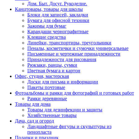
Дом. Быт. Досуг. Рукоделие.
Канцтовары, товары для школы
Блоки для записей, закладки
Бумага для офисной техники
Зажимы для бумаг
Карандаши чернографитные
Клеящие средства
Линейки, транспортиры, треугольники
Пеналы, косметички и сумочки универсальные
Письменные и чертежные принадлежности
Принадлежности для рисования
Рюкзаки, ранцы, сумки
Цветная бумага и картон
Офис, студия, мастерская
Доски для письма и информации
Пакеты почтовые
Фотоальбомы и рамки для фотографий и готовых работ
Рамки деревянные
Товары для дома
Товары для дезинфекции и защиты
Хозяйственные товары
Дача, сад и огород
Ландшафтные фигуры и скульптуры из
пенопласта
Подарки и праздник