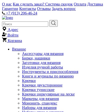
О нас
Как сделать заказ?
Система скидок
Оплата
Доставка
Гарантии
Контакты
Отзывы
Задать вопрос
+7 (913) 206-46-24
Адрес
Войти
Корзина
Вязание
Аксессуары для вязания
Бирки, нашивки
Заготовки для вязания
Изделия ручной работы
Инструменты и приспособления
Книги и журналы по вязанию
Крючки
Крючки двухсторонние
Крючки тунисские
Крючки циркулярные на леске
Маркеры для вязания
Мононить, спандекс
Наборы для вязания