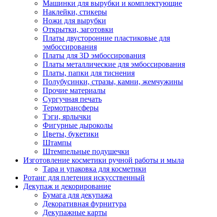
Машинки для вырубки и комплектующие
Наклейки, стикеры
Ножи для вырубки
Открытки, заготовки
Платы двусторонние пластиковые для
эмбоссирования
Платы для 3D эмбоссирования
Платы металлические для эмбоссирования
Платы, папки для тиснения
Полубусинки, стразы, камни, жемчужины
Прочие материалы
Сургучная печать
Термотрансферы
Тэги, ярлычки
Фигурные дыроколы
Цветы, букетики
Штампы
Штемпельные подушечки
Изготовление косметики ручной работы и мыла
Тара и упаковка для косметики
Ротанг для плетения искусственный
Декупаж и декорирование
Бумага для декупажа
Декоративная фурнитура
Декупажные карты