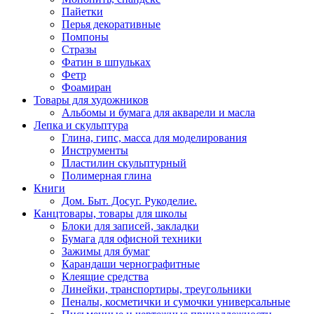
Пайетки
Перья декоративные
Помпоны
Стразы
Фатин в шпульках
Фетр
Фоамиран
Товары для художников
Альбомы и бумага для акварели и масла
Лепка и скульптура
Глина, гипс, масса для моделирования
Инструменты
Пластилин скульптурный
Полимерная глина
Книги
Дом. Быт. Досуг. Рукоделие.
Канцтовары, товары для школы
Блоки для записей, закладки
Бумага для офисной техники
Зажимы для бумаг
Карандаши чернографитные
Клеящие средства
Линейки, транспортиры, треугольники
Пеналы, косметички и сумочки универсальные