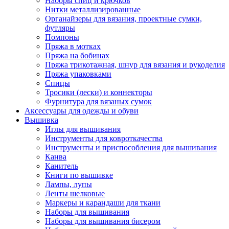
Наборы спиц и крючков
Нитки металлизированные
Органайзеры для вязания, проектные сумки,
футляры
Помпоны
Пряжа в мотках
Пряжа на бобинах
Пряжа трикотажная, шнур для вязания и рукоделия
Пряжа упаковками
Спицы
Тросики (лески) и коннекторы
Фурнитура для вязаных сумок
Аксессуары для одежды и обуви
Вышивка
Иглы для вышивания
Инструменты для ковроткачества
Инструменты и приспособления для вышивания
Канва
Канитель
Книги по вышивке
Лампы, лупы
Ленты шелковые
Маркеры и карандаши для ткани
Наборы для вышивания
Наборы для вышивания бисером