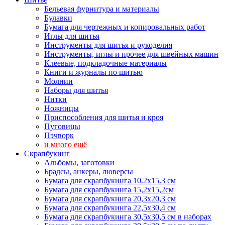
Бельевая фурнитура и материалы
Булавки
Бумага для чертежных и копировальных работ
Иглы для шитья
Инструменты для шитья и рукоделия
Инструменты, иглы и прочее для швейных машин
Клеевые, подкладочные материалы
Книги и журналы по шитью
Молнии
Наборы для шитья
Нитки
Ножницы
Приспособления для шитья и кроя
Пуговицы
Пэчворк
и много ещё
Скрапбукинг
Альбомы, заготовки
Брадсы, анкеры, люверсы
Бумага для скрапбукинга 10.2х15.3 см
Бумага для скрапбукинга 15,2х15,2см
Бумага для скрапбукинга 20,3х20,3 см
Бумага для скрапбукинга 22,5х30,4 см
Бумага для скрапбукинга 30,5х30,5 см в наборах