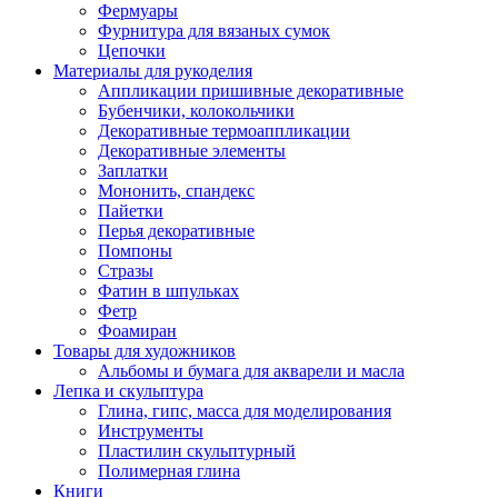
Фермуары
Фурнитура для вязаных сумок
Цепочки
Материалы для рукоделия
Аппликации пришивные декоративные
Бубенчики, колокольчики
Декоративные термоаппликации
Декоративные элементы
Заплатки
Мононить, спандекс
Пайетки
Перья декоративные
Помпоны
Стразы
Фатин в шпульках
Фетр
Фоамиран
Товары для художников
Альбомы и бумага для акварели и масла
Лепка и скульптура
Глина, гипс, масса для моделирования
Инструменты
Пластилин скульптурный
Полимерная глина
Книги