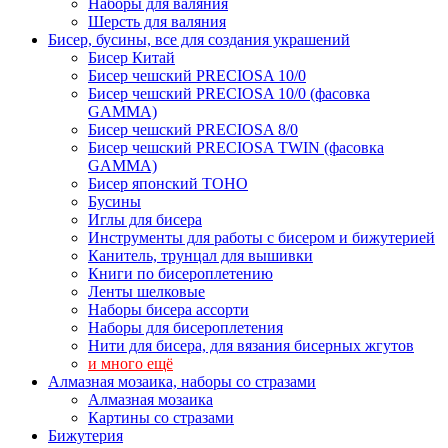
Наборы для валяния
Шерсть для валяния
Бисер, бусины, все для создания украшений
Бисер Китай
Бисер чешский PRECIOSA 10/0
Бисер чешский PRECIOSA 10/0 (фасовка
GAMMA)
Бисер чешский PRECIOSA 8/0
Бисер чешский PRECIOSA TWIN (фасовка
GAMMA)
Бисер японский TOHO
Бусины
Иглы для бисера
Инструменты для работы с бисером и бижутерией
Канитель, трунцал для вышивки
Книги по бисероплетению
Ленты шелковые
Наборы бисера ассорти
Наборы для бисероплетения
Нити для бисера, для вязания бисерных жгутов
и много ещё
Алмазная мозаика, наборы со стразами
Алмазная мозаика
Картины co стразами
Бижутерия