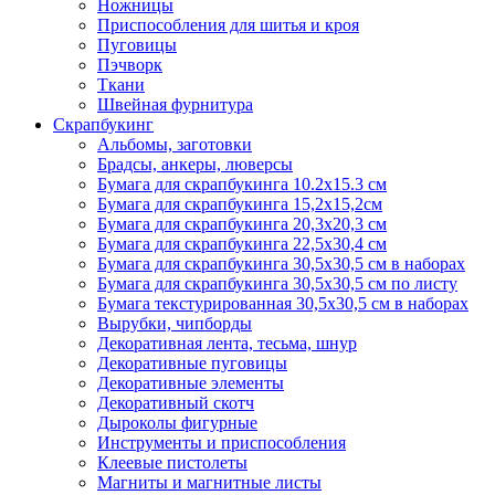
Ножницы
Приспособления для шитья и кроя
Пуговицы
Пэчворк
Ткани
Швейная фурнитура
Скрапбукинг
Альбомы, заготовки
Брадсы, анкеры, люверсы
Бумага для скрапбукинга 10.2х15.3 см
Бумага для скрапбукинга 15,2х15,2см
Бумага для скрапбукинга 20,3х20,3 см
Бумага для скрапбукинга 22,5х30,4 см
Бумага для скрапбукинга 30,5х30,5 см в наборах
Бумага для скрапбукинга 30,5х30,5 см по листу
Бумага текстурированная 30,5х30,5 см в наборах
Вырубки, чипборды
Декоративная лента, тесьма, шнур
Декоративные пуговицы
Декоративные элементы
Декоративный скотч
Дыроколы фигурные
Инструменты и приспособления
Клеевые пистолеты
Магниты и магнитные листы