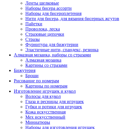
Ленты шелковые
Наборы бисера ассорти
Наборы для бисероплетения
Нити для бисера, для вязания бисерных жгутов
Пайетки
Проволока, леска
Стразовые цепочки
Стразы
Фурнитура для бижутерии
Эластичные нити, спандекс, резинка
Алмазная мозаика, наборы со стразами
Алмазная мозаика
Картины co стразами
Бижутерия
Броши
Рисование по номерам
Картины по номерам
Изготовление игрушек и кукол
Волосы для кукол
Глаза и ресницы для игрушек
Губки и ротики для игрушек
Кожа искусственная
Мех искусственный
Миниатюры
Наборы для изготовления игрушек