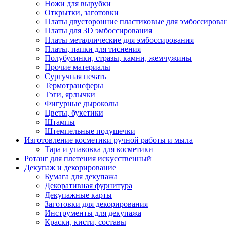
Ножи для вырубки
Открытки, заготовки
Платы двусторонние пластиковые для эмбоссирова
Платы для 3D эмбоссирования
Платы металлические для эмбоссирования
Платы, папки для тиснения
Полубусинки, стразы, камни, жемчужины
Прочие материалы
Сургучная печать
Термотрансферы
Тэги, ярлычки
Фигурные дыроколы
Цветы, букетики
Штампы
Штемпельные подушечки
Изготовление косметики ручной работы и мыла
Тара и упаковка для косметики
Ротанг для плетения искусственный
Декупаж и декорирование
Бумага для декупажа
Декоративная фурнитура
Декупажные карты
Заготовки для декорирования
Инструменты для декупажа
Краски, кисти, составы