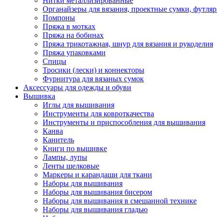
Нитки металлизированные
Органайзеры для вязания, проектные сумки, футля
Помпоны
Пряжа в мотках
Пряжа на бобинах
Пряжа трикотажная, шнур для вязания и рукоделия
Пряжа упаковками
Спицы
Тросики (лески) и коннекторы
Фурнитура для вязаных сумок
Аксессуары для одежды и обуви
Вышивка
Иглы для вышивания
Инструменты для ковроткачества
Инструменты и приспособления для вышивания
Канва
Канитель
Книги по вышивке
Лампы, лупы
Ленты шелковые
Маркеры и карандаши для ткани
Наборы для вышивания
Наборы для вышивания бисером
Наборы для вышивания в смешанной технике
Наборы для вышивания гладью