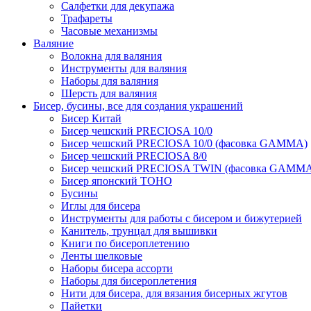
Салфетки для декупажа
Трафареты
Часовые механизмы
Валяние
Волокна для валяния
Инструменты для валяния
Наборы для валяния
Шерсть для валяния
Бисер, бусины, все для создания украшений
Бисер Китай
Бисер чешский PRECIOSA 10/0
Бисер чешский PRECIOSA 10/0 (фасовка GAMMA)
Бисер чешский PRECIOSA 8/0
Бисер чешский PRECIOSA TWIN (фасовка GAMM
Бисер японский TOHO
Бусины
Иглы для бисера
Инструменты для работы с бисером и бижутерией
Канитель, трунцал для вышивки
Книги по бисероплетению
Ленты шелковые
Наборы бисера ассорти
Наборы для бисероплетения
Нити для бисера, для вязания бисерных жгутов
Пайетки