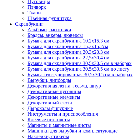
Пуговицы
Пэчворк
Ткани
Швейная фурнитура
Скрапбукинг
Альбомы, заготовки
Брадсы, анкеры, люверсы
Бумага для скрапбукинга 10.2х15.3 см
Бумага для скрапбукинга 15,2х15,2см
Бумага для скрапбукинга 20,3х20,3 см
Бумага для скрапбукинга 22,5х30,4 см
Бумага для скрапбукинга 30,5х30,5 см в наборах
Бумага для скрапбукинга 30,5х30,5 см по листу
Бумага текстурированная 30,5х30,5 см в наборах
Вырубки, чипборды
Декоративная лента, тесьма, шнур
Декоративные пуговицы
Декоративные элементы
Декоративный скотч
Дыроколы фигурные
Инструменты и приспособления
Клеевые пистолеты
Магниты и магнитные листы
Машинки для вырубки и комплектующие
Наклейки, стикеры