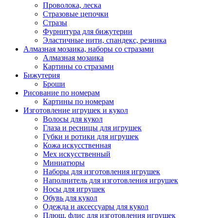
Проволока, леска
Стразовые цепочки
Стразы
Фурнитура для бижутерии
Эластичные нити, спандекс, резинка
Алмазная мозаика, наборы со стразами
Алмазная мозаика
Картины co стразами
Бижутерия
Броши
Рисование по номерам
Картины по номерам
Изготовление игрушек и кукол
Волосы для кукол
Глаза и ресницы для игрушек
Губки и ротики для игрушек
Кожа искусственная
Мех искусственный
Миниатюры
Наборы для изготовления игрушек
Наполнитель для изготовления игрушек
Носы для игрушек
Обувь для кукол
Одежда и аксессуары для кукол
Плюш, флис для изготовления игрушек