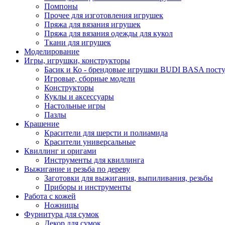
Помпоны
Прочее для изготовления игрушек
Пряжа для вязания игрушек
Пряжа для вязания одежды для кукол
Ткани для игрушек
Моделирование
Игры, игрушки, конструкторы
Басик и Ко - брендовые игрушки BUDI BASA поступ
Игровые, сборные модели
Конструкторы
Куклы и аксессуары
Настольные игры
Пазлы
Крашение
Красители для шерсти и полиамида
Красители универсальные
Квиллинг и оригами
Инструменты для квиллинга
Выжигание и резьба по дереву
Заготовки для выжигания, выпиливания, резьбы
Приборы и инструменты
Работа с кожей
Ножницы
Фурнитура для сумок
Декор для сумок