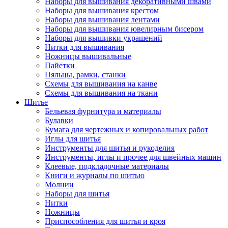
Наборы для вышивания декоративными швами
Наборы для вышивания крестом
Наборы для вышивания лентами
Наборы для вышивания ювелирным бисером
Наборы для вышивки украшений
Нитки для вышивания
Ножницы вышивальные
Пайетки
Пяльцы, рамки, станки
Схемы для вышивания на канве
Схемы для вышивания на ткани
Шитье
Бельевая фурнитура и материалы
Булавки
Бумага для чертежных и копировальных работ
Иглы для шитья
Инструменты для шитья и рукоделия
Инструменты, иглы и прочее для швейных машин
Клеевые, подкладочные материалы
Книги и журналы по шитью
Молнии
Наборы для шитья
Нитки
Ножницы
Приспособления для шитья и кроя