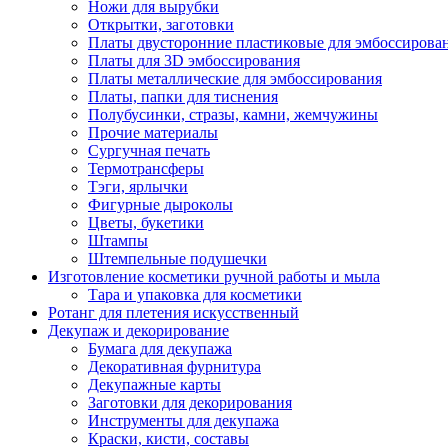
Ножи для вырубки
Открытки, заготовки
Платы двусторонние пластиковые для эмбоссирова
Платы для 3D эмбоссирования
Платы металлические для эмбоссирования
Платы, папки для тиснения
Полубусинки, стразы, камни, жемчужины
Прочие материалы
Сургучная печать
Термотрансферы
Тэги, ярлычки
Фигурные дыроколы
Цветы, букетики
Штампы
Штемпельные подушечки
Изготовление косметики ручной работы и мыла
Тара и упаковка для косметики
Ротанг для плетения искусственный
Декупаж и декорирование
Бумага для декупажа
Декоративная фурнитура
Декупажные карты
Заготовки для декорирования
Инструменты для декупажа
Краски, кисти, составы