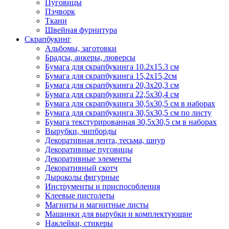
Пуговицы
Пэчворк
Ткани
Швейная фурнитура
Скрапбукинг
Альбомы, заготовки
Брадсы, анкеры, люверсы
Бумага для скрапбукинга 10.2х15.3 см
Бумага для скрапбукинга 15,2х15,2см
Бумага для скрапбукинга 20,3х20,3 см
Бумага для скрапбукинга 22,5х30,4 см
Бумага для скрапбукинга 30,5х30,5 см в наборах
Бумага для скрапбукинга 30,5х30,5 см по листу
Бумага текстурированная 30,5х30,5 см в наборах
Вырубки, чипборды
Декоративная лента, тесьма, шнур
Декоративные пуговицы
Декоративные элементы
Декоративный скотч
Дыроколы фигурные
Инструменты и приспособления
Клеевые пистолеты
Магниты и магнитные листы
Машинки для вырубки и комплектующие
Наклейки, стикеры