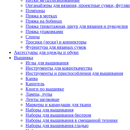
Нитки металлизированные
Органайзеры для вязания, проектные сумки, футля
Помпоны
Пряжа в мотках
Пряжа на бобинах
Пряжа трикотажная, шнур для вязания и рукоделия
Пряжа упаковками
Спицы
Тросики (лески) и коннекторы
Фурнитура для вязаных сумок
Аксессуары для одежды и обуви
Вышивка
Иглы для вышивания
Инструменты для ковроткачества
Инструменты и приспособления для вышивания
Канва
Канитель
Книги по вышивке
Лампы, лупы
Ленты шелковые
Маркеры и карандаши для ткани
Наборы для вышивания
Наборы для вышивания бисером
Наборы для вышивания в смешанной технике
Наборы для вышивания гладью