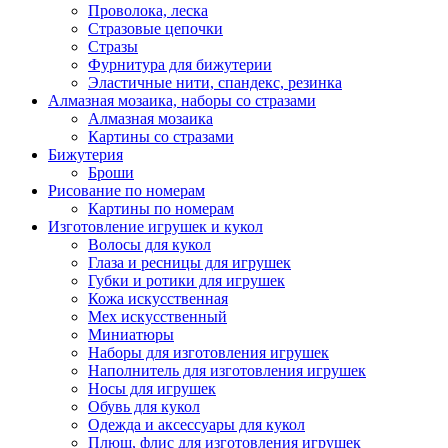
Проволока, леска
Стразовые цепочки
Стразы
Фурнитура для бижутерии
Эластичные нити, спандекс, резинка
Алмазная мозаика, наборы со стразами
Алмазная мозаика
Картины co стразами
Бижутерия
Броши
Рисование по номерам
Картины по номерам
Изготовление игрушек и кукол
Волосы для кукол
Глаза и ресницы для игрушек
Губки и ротики для игрушек
Кожа искусственная
Мех искусственный
Миниатюры
Наборы для изготовления игрушек
Наполнитель для изготовления игрушек
Носы для игрушек
Обувь для кукол
Одежда и аксессуары для кукол
Плюш, флис для изготовления игрушек