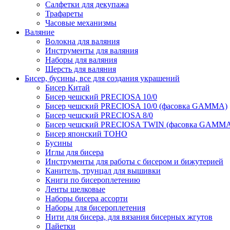
Салфетки для декупажа
Трафареты
Часовые механизмы
Валяние
Волокна для валяния
Инструменты для валяния
Наборы для валяния
Шерсть для валяния
Бисер, бусины, все для создания украшений
Бисер Китай
Бисер чешский PRECIOSA 10/0
Бисер чешский PRECIOSA 10/0 (фасовка GAMMA)
Бисер чешский PRECIOSA 8/0
Бисер чешский PRECIOSA TWIN (фасовка GAMM
Бисер японский TOHO
Бусины
Иглы для бисера
Инструменты для работы с бисером и бижутерией
Канитель, трунцал для вышивки
Книги по бисероплетению
Ленты шелковые
Наборы бисера ассорти
Наборы для бисероплетения
Нити для бисера, для вязания бисерных жгутов
Пайетки