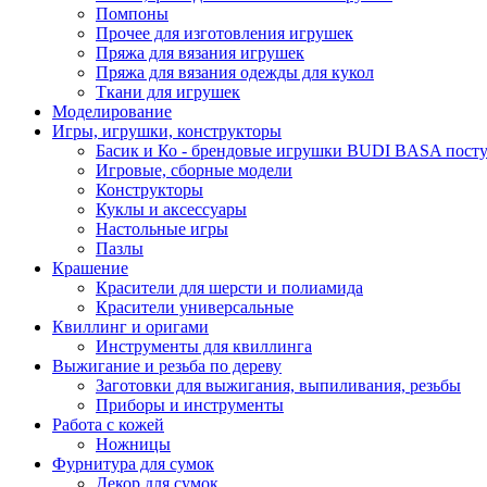
Помпоны
Прочее для изготовления игрушек
Пряжа для вязания игрушек
Пряжа для вязания одежды для кукол
Ткани для игрушек
Моделирование
Игры, игрушки, конструкторы
Басик и Ко - брендовые игрушки BUDI BASA поступ
Игровые, сборные модели
Конструкторы
Куклы и аксессуары
Настольные игры
Пазлы
Крашение
Красители для шерсти и полиамида
Красители универсальные
Квиллинг и оригами
Инструменты для квиллинга
Выжигание и резьба по дереву
Заготовки для выжигания, выпиливания, резьбы
Приборы и инструменты
Работа с кожей
Ножницы
Фурнитура для сумок
Декор для сумок