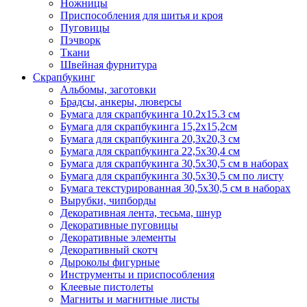
Ножницы
Приспособления для шитья и кроя
Пуговицы
Пэчворк
Ткани
Швейная фурнитура
Скрапбукинг
Альбомы, заготовки
Брадсы, анкеры, люверсы
Бумага для скрапбукинга 10.2х15.3 см
Бумага для скрапбукинга 15,2х15,2см
Бумага для скрапбукинга 20,3х20,3 см
Бумага для скрапбукинга 22,5х30,4 см
Бумага для скрапбукинга 30,5х30,5 см в наборах
Бумага для скрапбукинга 30,5х30,5 см по листу
Бумага текстурированная 30,5х30,5 см в наборах
Вырубки, чипборды
Декоративная лента, тесьма, шнур
Декоративные пуговицы
Декоративные элементы
Декоративный скотч
Дыроколы фигурные
Инструменты и приспособления
Клеевые пистолеты
Магниты и магнитные листы