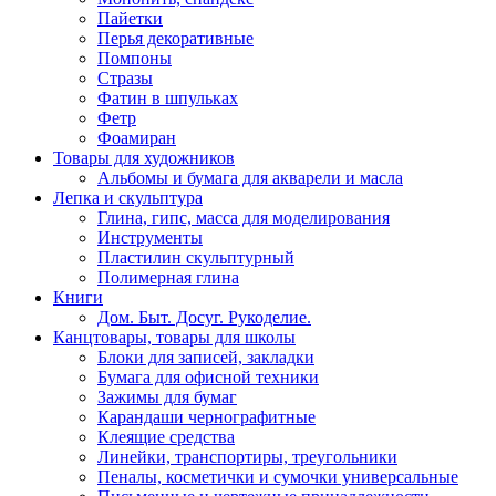
Пайетки
Перья декоративные
Помпоны
Стразы
Фатин в шпульках
Фетр
Фоамиран
Товары для художников
Альбомы и бумага для акварели и масла
Лепка и скульптура
Глина, гипс, масса для моделирования
Инструменты
Пластилин скульптурный
Полимерная глина
Книги
Дом. Быт. Досуг. Рукоделие.
Канцтовары, товары для школы
Блоки для записей, закладки
Бумага для офисной техники
Зажимы для бумаг
Карандаши чернографитные
Клеящие средства
Линейки, транспортиры, треугольники
Пеналы, косметички и сумочки универсальные