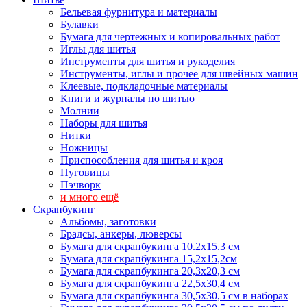
Бельевая фурнитура и материалы
Булавки
Бумага для чертежных и копировальных работ
Иглы для шитья
Инструменты для шитья и рукоделия
Инструменты, иглы и прочее для швейных машин
Клеевые, подкладочные материалы
Книги и журналы по шитью
Молнии
Наборы для шитья
Нитки
Ножницы
Приспособления для шитья и кроя
Пуговицы
Пэчворк
и много ещё
Скрапбукинг
Альбомы, заготовки
Брадсы, анкеры, люверсы
Бумага для скрапбукинга 10.2х15.3 см
Бумага для скрапбукинга 15,2х15,2см
Бумага для скрапбукинга 20,3х20,3 см
Бумага для скрапбукинга 22,5х30,4 см
Бумага для скрапбукинга 30,5х30,5 см в наборах