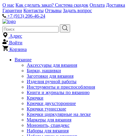
О нас
Как сделать заказ?
Система скидок
Оплата
Доставка
Гарантии
Контакты
Отзывы
Задать вопрос
+7 (913) 206-46-24
Адрес
Войти
Корзина
Вязание
Аксессуары для вязания
Бирки, нашивки
Заготовки для вязания
Изделия ручной работы
Инструменты и приспособления
Книги и журналы по вязанию
Крючки
Крючки двухсторонние
Крючки тунисские
Крючки циркулярные на леске
Маркеры для вязания
Мононить, спандекс
Наборы для вязания