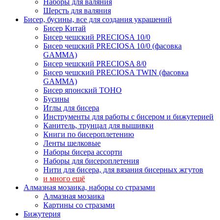
Наборы для валяния
Шерсть для валяния
Бисер, бусины, все для создания украшений
Бисер Китай
Бисер чешский PRECIOSA 10/0
Бисер чешский PRECIOSA 10/0 (фасовка
GAMMA)
Бисер чешский PRECIOSA 8/0
Бисер чешский PRECIOSA TWIN (фасовка
GAMMA)
Бисер японский TOHO
Бусины
Иглы для бисера
Инструменты для работы с бисером и бижутерией
Канитель, трунцал для вышивки
Книги по бисероплетению
Ленты шелковые
Наборы бисера ассорти
Наборы для бисероплетения
Нити для бисера, для вязания бисерных жгутов
и много ещё
Алмазная мозаика, наборы со стразами
Алмазная мозаика
Картины co стразами
Бижутерия