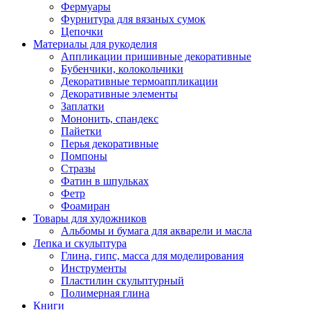
Фермуары
Фурнитура для вязаных сумок
Цепочки
Материалы для рукоделия
Аппликации пришивные декоративные
Бубенчики, колокольчики
Декоративные термоаппликации
Декоративные элементы
Заплатки
Мононить, спандекс
Пайетки
Перья декоративные
Помпоны
Стразы
Фатин в шпульках
Фетр
Фоамиран
Товары для художников
Альбомы и бумага для акварели и масла
Лепка и скульптура
Глина, гипс, масса для моделирования
Инструменты
Пластилин скульптурный
Полимерная глина
Книги