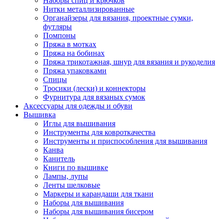
Наборы спиц и крючков
Нитки металлизированные
Органайзеры для вязания, проектные сумки,
футляры
Помпоны
Пряжа в мотках
Пряжа на бобинах
Пряжа трикотажная, шнур для вязания и рукоделия
Пряжа упаковками
Спицы
Тросики (лески) и коннекторы
Фурнитура для вязаных сумок
Аксессуары для одежды и обуви
Вышивка
Иглы для вышивания
Инструменты для ковроткачества
Инструменты и приспособления для вышивания
Канва
Канитель
Книги по вышивке
Лампы, лупы
Ленты шелковые
Маркеры и карандаши для ткани
Наборы для вышивания
Наборы для вышивания бисером