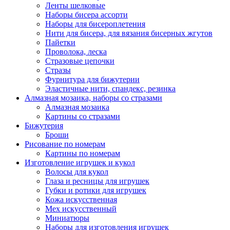
Ленты шелковые
Наборы бисера ассорти
Наборы для бисероплетения
Нити для бисера, для вязания бисерных жгутов
Пайетки
Проволока, леска
Стразовые цепочки
Стразы
Фурнитура для бижутерии
Эластичные нити, спандекс, резинка
Алмазная мозаика, наборы со стразами
Алмазная мозаика
Картины co стразами
Бижутерия
Броши
Рисование по номерам
Картины по номерам
Изготовление игрушек и кукол
Волосы для кукол
Глаза и ресницы для игрушек
Губки и ротики для игрушек
Кожа искусственная
Мех искусственный
Миниатюры
Наборы для изготовления игрушек