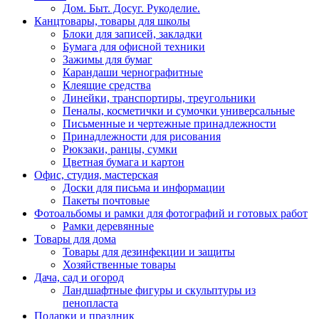
Дом. Быт. Досуг. Рукоделие.
Канцтовары, товары для школы
Блоки для записей, закладки
Бумага для офисной техники
Зажимы для бумаг
Карандаши чернографитные
Клеящие средства
Линейки, транспортиры, треугольники
Пеналы, косметички и сумочки универсальные
Письменные и чертежные принадлежности
Принадлежности для рисования
Рюкзаки, ранцы, сумки
Цветная бумага и картон
Офис, студия, мастерская
Доски для письма и информации
Пакеты почтовые
Фотоальбомы и рамки для фотографий и готовых работ
Рамки деревянные
Товары для дома
Товары для дезинфекции и защиты
Хозяйственные товары
Дача, сад и огород
Ландшафтные фигуры и скульптуры из
пенопласта
Подарки и праздник