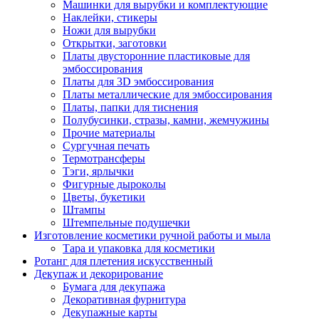
Машинки для вырубки и комплектующие
Наклейки, стикеры
Ножи для вырубки
Открытки, заготовки
Платы двусторонние пластиковые для
эмбоссирования
Платы для 3D эмбоссирования
Платы металлические для эмбоссирования
Платы, папки для тиснения
Полубусинки, стразы, камни, жемчужины
Прочие материалы
Сургучная печать
Термотрансферы
Тэги, ярлычки
Фигурные дыроколы
Цветы, букетики
Штампы
Штемпельные подушечки
Изготовление косметики ручной работы и мыла
Тара и упаковка для косметики
Ротанг для плетения искусственный
Декупаж и декорирование
Бумага для декупажа
Декоративная фурнитура
Декупажные карты