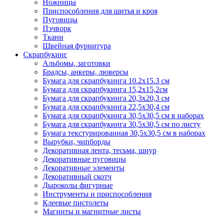
Ножницы
Приспособления для шитья и кроя
Пуговицы
Пэчворк
Ткани
Швейная фурнитура
Скрапбукинг
Альбомы, заготовки
Брадсы, анкеры, люверсы
Бумага для скрапбукинга 10.2х15.3 см
Бумага для скрапбукинга 15,2х15,2см
Бумага для скрапбукинга 20,3х20,3 см
Бумага для скрапбукинга 22,5х30,4 см
Бумага для скрапбукинга 30,5х30,5 см в наборах
Бумага для скрапбукинга 30,5х30,5 см по листу
Бумага текстурированная 30,5х30,5 см в наборах
Вырубки, чипборды
Декоративная лента, тесьма, шнур
Декоративные пуговицы
Декоративные элементы
Декоративный скотч
Дыроколы фигурные
Инструменты и приспособления
Клеевые пистолеты
Магниты и магнитные листы