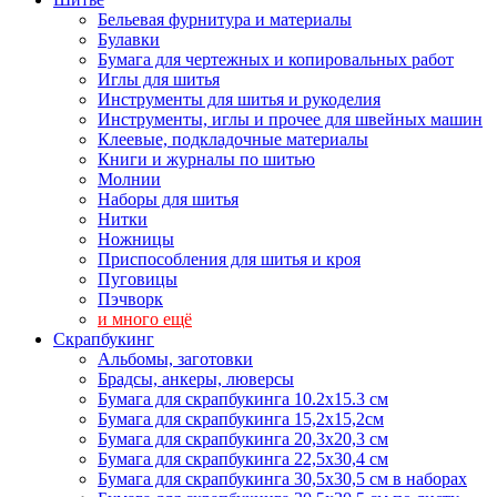
Бельевая фурнитура и материалы
Булавки
Бумага для чертежных и копировальных работ
Иглы для шитья
Инструменты для шитья и рукоделия
Инструменты, иглы и прочее для швейных машин
Клеевые, подкладочные материалы
Книги и журналы по шитью
Молнии
Наборы для шитья
Нитки
Ножницы
Приспособления для шитья и кроя
Пуговицы
Пэчворк
и много ещё
Скрапбукинг
Альбомы, заготовки
Брадсы, анкеры, люверсы
Бумага для скрапбукинга 10.2х15.3 см
Бумага для скрапбукинга 15,2х15,2см
Бумага для скрапбукинга 20,3х20,3 см
Бумага для скрапбукинга 22,5х30,4 см
Бумага для скрапбукинга 30,5х30,5 см в наборах