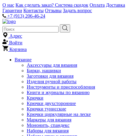
О нас
Как сделать заказ?
Система скидок
Оплата
Доставка
Гарантии
Контакты
Отзывы
Задать вопрос
+7 (913) 206-46-24
Адрес
Войти
Корзина
Вязание
Аксессуары для вязания
Бирки, нашивки
Заготовки для вязания
Изделия ручной работы
Инструменты и приспособления
Книги и журналы по вязанию
Крючки
Крючки двухсторонние
Крючки тунисские
Крючки циркулярные на леске
Маркеры для вязания
Мононить, спандекс
Наборы для вязания