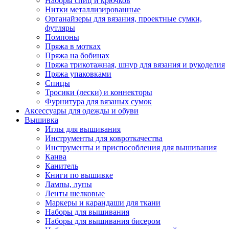
Наборы спиц и крючков
Нитки металлизированные
Органайзеры для вязания, проектные сумки,
футляры
Помпоны
Пряжа в мотках
Пряжа на бобинах
Пряжа трикотажная, шнур для вязания и рукоделия
Пряжа упаковками
Спицы
Тросики (лески) и коннекторы
Фурнитура для вязаных сумок
Аксессуары для одежды и обуви
Вышивка
Иглы для вышивания
Инструменты для ковроткачества
Инструменты и приспособления для вышивания
Канва
Канитель
Книги по вышивке
Лампы, лупы
Ленты шелковые
Маркеры и карандаши для ткани
Наборы для вышивания
Наборы для вышивания бисером