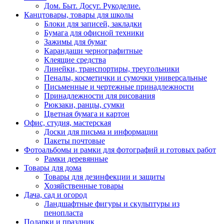
Дом. Быт. Досуг. Рукоделие.
Канцтовары, товары для школы
Блоки для записей, закладки
Бумага для офисной техники
Зажимы для бумаг
Карандаши чернографитные
Клеящие средства
Линейки, транспортиры, треугольники
Пеналы, косметички и сумочки универсальные
Письменные и чертежные принадлежности
Принадлежности для рисования
Рюкзаки, ранцы, сумки
Цветная бумага и картон
Офис, студия, мастерская
Доски для письма и информации
Пакеты почтовые
Фотоальбомы и рамки для фотографий и готовых работ
Рамки деревянные
Товары для дома
Товары для дезинфекции и защиты
Хозяйственные товары
Дача, сад и огород
Ландшафтные фигуры и скульптуры из
пенопласта
Подарки и праздник