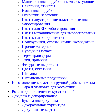
Машинки для вырубки и комплектующие
Наклейки, стикеры
Ножи для вырубки
Открытки, заготовки
Платы двусторонние пластиковые для
эмбоссирования
Платы для 3D эмбоссирования
Платы металлические для эмбоссирования
Платы, папки для тиснения
Полубусинки, стразы, камни, жемчужины
Прочие материалы
Сургучная печать
Термотрансферы
Тэги, ярлычки
Фигурные дыроколы
Цветы, букетики
Штампы
Штемпельные подушечки
Изготовление косметики ручной работы и мыла
Тара и упаковка для косметики
Ротанг для плетения искусственный
Декупаж и декорирование
Бумага для декупажа
Декоративная фурнитура
Декупажные карты