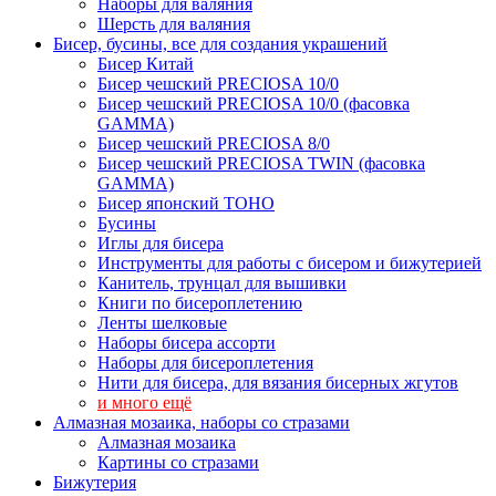
Наборы для валяния
Шерсть для валяния
Бисер, бусины, все для создания украшений
Бисер Китай
Бисер чешский PRECIOSA 10/0
Бисер чешский PRECIOSA 10/0 (фасовка
GAMMA)
Бисер чешский PRECIOSA 8/0
Бисер чешский PRECIOSA TWIN (фасовка
GAMMA)
Бисер японский TOHO
Бусины
Иглы для бисера
Инструменты для работы с бисером и бижутерией
Канитель, трунцал для вышивки
Книги по бисероплетению
Ленты шелковые
Наборы бисера ассорти
Наборы для бисероплетения
Нити для бисера, для вязания бисерных жгутов
и много ещё
Алмазная мозаика, наборы со стразами
Алмазная мозаика
Картины co стразами
Бижутерия