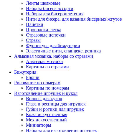
Ленты шелковые
Наборы бисера ассорти
Наборы для бисероплетения
Нити для бисера, для вязания бисерных жгутов
Пайетки
Проволока, леска
Стразовые цепочки
Стразы
Фурнитура для бижутерии
Эластичные нити, спандекс, резинка
Алмазная мозаика, наборы со стразами
Алмазная мозаика
Картины co стразами
Бижутерия
Броши
Рисование по номерам
Картины по номерам
Изготовление игрушек и кукол
Волосы для кукол
Глаза и ресницы для игрушек
Губки и ротики для игрушек
Кожа искусственная
Мех искусственный
Миниатюры
Наборы для изготовления игрушек