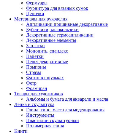
Фермуары
Фурнитура для вязаных сумок
Цепочки
Материалы для рукоделия
Аппликации пришивные декоративные
Бубенчики, колокольчики
Декоративные термоаппликации
Декоративные элементы
Заплатки
Мононить, спандекс
Пайетки
Перья декоративные
Помпоны
Стразы
Фатин в шпульках
Фетр
Фоамиран
Товары для художников
Альбомы и бумага для акварели и масла
Лепка и скульптура
Глина, гипс, масса для моделирования
Инструменты
Пластилин скульптурный
Полимерная глина
Книги