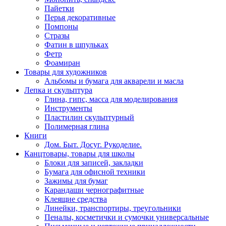
Пайетки
Перья декоративные
Помпоны
Стразы
Фатин в шпульках
Фетр
Фоамиран
Товары для художников
Альбомы и бумага для акварели и масла
Лепка и скульптура
Глина, гипс, масса для моделирования
Инструменты
Пластилин скульптурный
Полимерная глина
Книги
Дом. Быт. Досуг. Рукоделие.
Канцтовары, товары для школы
Блоки для записей, закладки
Бумага для офисной техники
Зажимы для бумаг
Карандаши чернографитные
Клеящие средства
Линейки, транспортиры, треугольники
Пеналы, косметички и сумочки универсальные