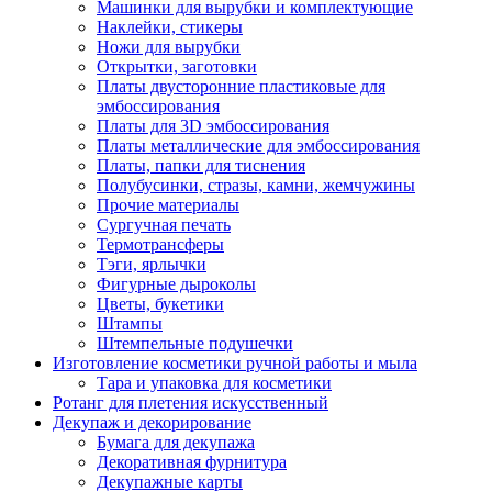
Машинки для вырубки и комплектующие
Наклейки, стикеры
Ножи для вырубки
Открытки, заготовки
Платы двусторонние пластиковые для
эмбоссирования
Платы для 3D эмбоссирования
Платы металлические для эмбоссирования
Платы, папки для тиснения
Полубусинки, стразы, камни, жемчужины
Прочие материалы
Сургучная печать
Термотрансферы
Тэги, ярлычки
Фигурные дыроколы
Цветы, букетики
Штампы
Штемпельные подушечки
Изготовление косметики ручной работы и мыла
Тара и упаковка для косметики
Ротанг для плетения искусственный
Декупаж и декорирование
Бумага для декупажа
Декоративная фурнитура
Декупажные карты