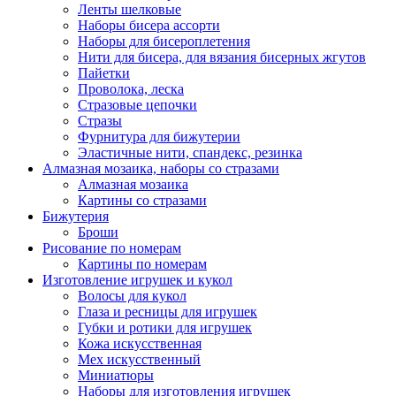
Ленты шелковые
Наборы бисера ассорти
Наборы для бисероплетения
Нити для бисера, для вязания бисерных жгутов
Пайетки
Проволока, леска
Стразовые цепочки
Стразы
Фурнитура для бижутерии
Эластичные нити, спандекс, резинка
Алмазная мозаика, наборы со стразами
Алмазная мозаика
Картины co стразами
Бижутерия
Броши
Рисование по номерам
Картины по номерам
Изготовление игрушек и кукол
Волосы для кукол
Глаза и ресницы для игрушек
Губки и ротики для игрушек
Кожа искусственная
Мех искусственный
Миниатюры
Наборы для изготовления игрушек