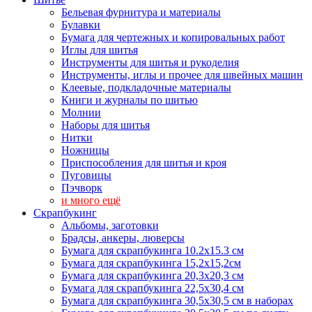
Бельевая фурнитура и материалы
Булавки
Бумага для чертежных и копировальных работ
Иглы для шитья
Инструменты для шитья и рукоделия
Инструменты, иглы и прочее для швейных машин
Клеевые, подкладочные материалы
Книги и журналы по шитью
Молнии
Наборы для шитья
Нитки
Ножницы
Приспособления для шитья и кроя
Пуговицы
Пэчворк
и много ещё
Скрапбукинг
Альбомы, заготовки
Брадсы, анкеры, люверсы
Бумага для скрапбукинга 10.2х15.3 см
Бумага для скрапбукинга 15,2х15,2см
Бумага для скрапбукинга 20,3х20,3 см
Бумага для скрапбукинга 22,5х30,4 см
Бумага для скрапбукинга 30,5х30,5 см в наборах