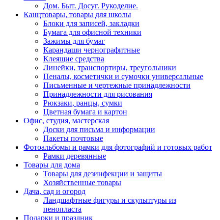
Дом. Быт. Досуг. Рукоделие.
Канцтовары, товары для школы
Блоки для записей, закладки
Бумага для офисной техники
Зажимы для бумаг
Карандаши чернографитные
Клеящие средства
Линейки, транспортиры, треугольники
Пеналы, косметички и сумочки универсальные
Письменные и чертежные принадлежности
Принадлежности для рисования
Рюкзаки, ранцы, сумки
Цветная бумага и картон
Офис, студия, мастерская
Доски для письма и информации
Пакеты почтовые
Фотоальбомы и рамки для фотографий и готовых работ
Рамки деревянные
Товары для дома
Товары для дезинфекции и защиты
Хозяйственные товары
Дача, сад и огород
Ландшафтные фигуры и скульптуры из
пенопласта
Подарки и праздник