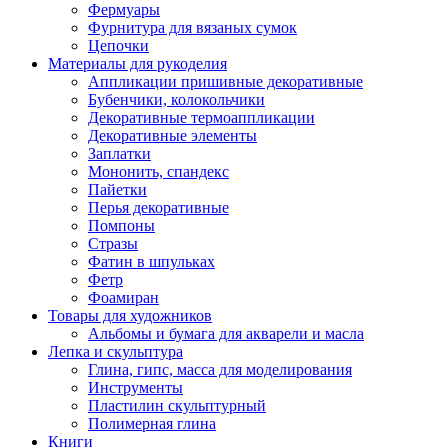
Фермуары
Фурнитура для вязаных сумок
Цепочки
Материалы для рукоделия
Аппликации пришивные декоративные
Бубенчики, колокольчики
Декоративные термоаппликации
Декоративные элементы
Заплатки
Мононить, спандекс
Пайетки
Перья декоративные
Помпоны
Стразы
Фатин в шпульках
Фетр
Фоамиран
Товары для художников
Альбомы и бумага для акварели и масла
Лепка и скульптура
Глина, гипс, масса для моделирования
Инструменты
Пластилин скульптурный
Полимерная глина
Книги