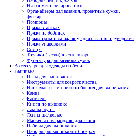
Наборы спиц и крючков
Нитки металлизированные
Органайзеры для вязания, проектные сумки,
футляры
Помпоны
Пряжа в мотках
Пряжа на бобинах
Пряжа трикотажная, шнур для вязания и рукоделия
Пряжа упаковками
Спицы
Тросики (лески) и коннекторы
Фурнитура для вязаных сумок
Аксессуары для одежды и обуви
Вышивка
Иглы для вышивания
Инструменты для ковроткачества
Инструменты и приспособления для вышивания
Канва
Канитель
Книги по вышивке
Лампы, лупы
Ленты шелковые
Маркеры и карандаши для ткани
Наборы для вышивания
Наборы для вышивания бисером