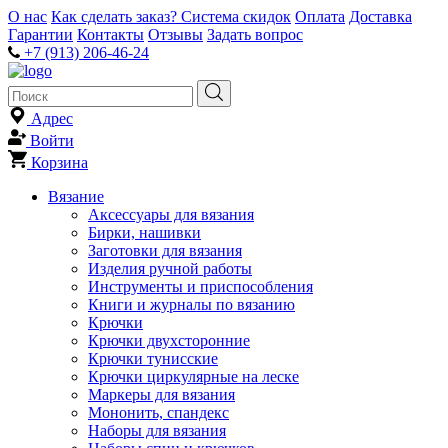
О нас
Как сделать заказ?
Система скидок
Оплата
Доставка
Гарантии
Контакты
Отзывы
Задать вопрос
+7 (913) 206-46-24
Адрес
Войти
Корзина
Вязание
Аксессуары для вязания
Бирки, нашивки
Заготовки для вязания
Изделия ручной работы
Инструменты и приспособления
Книги и журналы по вязанию
Крючки
Крючки двухсторонние
Крючки тунисские
Крючки циркулярные на леске
Маркеры для вязания
Мононить, спандекс
Наборы для вязания