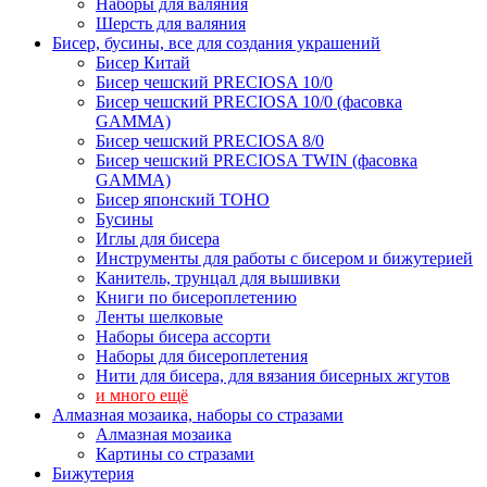
Наборы для валяния
Шерсть для валяния
Бисер, бусины, все для создания украшений
Бисер Китай
Бисер чешский PRECIOSA 10/0
Бисер чешский PRECIOSA 10/0 (фасовка
GAMMA)
Бисер чешский PRECIOSA 8/0
Бисер чешский PRECIOSA TWIN (фасовка
GAMMA)
Бисер японский TOHO
Бусины
Иглы для бисера
Инструменты для работы с бисером и бижутерией
Канитель, трунцал для вышивки
Книги по бисероплетению
Ленты шелковые
Наборы бисера ассорти
Наборы для бисероплетения
Нити для бисера, для вязания бисерных жгутов
и много ещё
Алмазная мозаика, наборы со стразами
Алмазная мозаика
Картины co стразами
Бижутерия