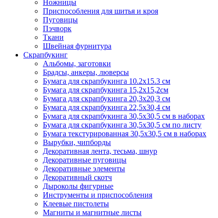
Ножницы
Приспособления для шитья и кроя
Пуговицы
Пэчворк
Ткани
Швейная фурнитура
Скрапбукинг
Альбомы, заготовки
Брадсы, анкеры, люверсы
Бумага для скрапбукинга 10.2х15.3 см
Бумага для скрапбукинга 15,2х15,2см
Бумага для скрапбукинга 20,3х20,3 см
Бумага для скрапбукинга 22,5х30,4 см
Бумага для скрапбукинга 30,5х30,5 см в наборах
Бумага для скрапбукинга 30,5х30,5 см по листу
Бумага текстурированная 30,5х30,5 см в наборах
Вырубки, чипборды
Декоративная лента, тесьма, шнур
Декоративные пуговицы
Декоративные элементы
Декоративный скотч
Дыроколы фигурные
Инструменты и приспособления
Клеевые пистолеты
Магниты и магнитные листы