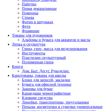
Пайетки
Перья декоративные
Помпоны
Стразы
Фатин в шпульках
Фетр
Фоамиран
Товары для художников
Альбомы и бумага для акварели и масла
Лепка и скульптура
Глина, гипс, масса для моделирования
Инструменты
Пластилин скульптурный
Полимерная глина
Книги
Дом. Быт. Досуг. Рукоделие.
Канцтовары, товары для школы
Блоки для записей, закладки
Бумага для офисной техники
Зажимы для бумаг
Карандаши чернографитные
Клеящие средства
Линейки, транспортиры, треугольники
Пеналы, косметички и сумочки универсальные