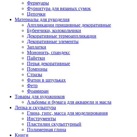
Фермуары
Фурнитура для вязаных сумок
Цепочки
Материалы для рукоделия
Аппликации пришивные декоративные
Бубенчики, колокольчики
Декоративные термоаппликации
Декоративные элементы
Заплатки
Мононить, спандекс
Пайетки
Перья декоративные
Помпоны
Стразы
Фатин в шпульках
Фетр
Фоамиран
Товары для художников
Альбомы и бумага для акварели и масла
Лепка и скульптура
Глина, гипс, масса для моделирования
Инструменты
Пластилин скульптурный
Полимерная глина
Книги