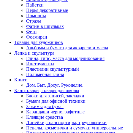
Пайетки
Перья декоративные
Помпоны
Стразы
Фатин в шпульках
Фетр
Фоамиран
Товары для художников
Альбомы и бумага для акварели и масла
Лепка и скульптура
Глина, гипс, масса для моделирования
Инструменты
Пластилин скульптурный
Полимерная глина
Книги
Дом. Быт. Досуг. Рукоделие.
Канцтовары, товары для школы
Блоки для записей, закладки
Бумага для офисной техники
Зажимы для бумаг
Карандаши чернографитные
Клеящие средства
Линейки, транспортиры, треугольники
Пеналы, косметички и сумочки универсальные