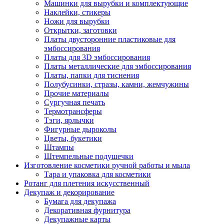
Машинки для вырубки и комплектующие
Наклейки, стикеры
Ножи для вырубки
Открытки, заготовки
Платы двусторонние пластиковые для
эмбоссирования
Платы для 3D эмбоссирования
Платы металлические для эмбоссирования
Платы, папки для тиснения
Полубусинки, стразы, камни, жемчужины
Прочие материалы
Сургучная печать
Термотрансферы
Тэги, ярлычки
Фигурные дыроколы
Цветы, букетики
Штампы
Штемпельные подушечки
Изготовление косметики ручной работы и мыла
Тара и упаковка для косметики
Ротанг для плетения искусственный
Декупаж и декорирование
Бумага для декупажа
Декоративная фурнитура
Декупажные карты