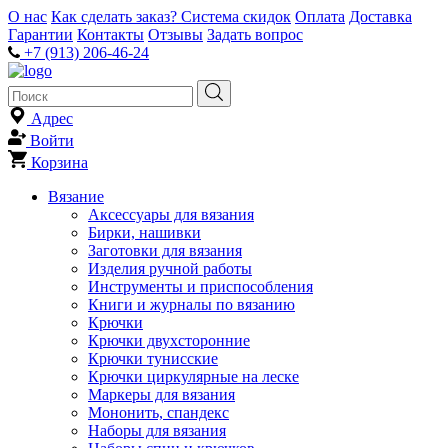
О нас
Как сделать заказ?
Система скидок
Оплата
Доставка
Гарантии
Контакты
Отзывы
Задать вопрос
+7 (913) 206-46-24
Адрес
Войти
Корзина
Вязание
Аксессуары для вязания
Бирки, нашивки
Заготовки для вязания
Изделия ручной работы
Инструменты и приспособления
Книги и журналы по вязанию
Крючки
Крючки двухсторонние
Крючки тунисские
Крючки циркулярные на леске
Маркеры для вязания
Мононить, спандекс
Наборы для вязания