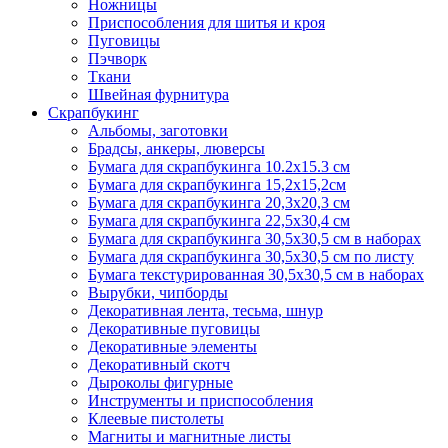
Ножницы
Приспособления для шитья и кроя
Пуговицы
Пэчворк
Ткани
Швейная фурнитура
Скрапбукинг
Альбомы, заготовки
Брадсы, анкеры, люверсы
Бумага для скрапбукинга 10.2х15.3 см
Бумага для скрапбукинга 15,2х15,2см
Бумага для скрапбукинга 20,3х20,3 см
Бумага для скрапбукинга 22,5х30,4 см
Бумага для скрапбукинга 30,5х30,5 см в наборах
Бумага для скрапбукинга 30,5х30,5 см по листу
Бумага текстурированная 30,5х30,5 см в наборах
Вырубки, чипборды
Декоративная лента, тесьма, шнур
Декоративные пуговицы
Декоративные элементы
Декоративный скотч
Дыроколы фигурные
Инструменты и приспособления
Клеевые пистолеты
Магниты и магнитные листы