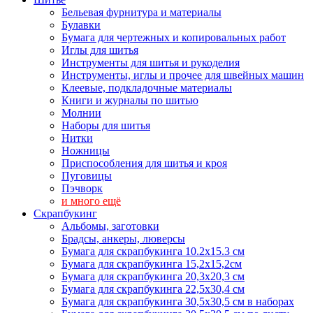
Бельевая фурнитура и материалы
Булавки
Бумага для чертежных и копировальных работ
Иглы для шитья
Инструменты для шитья и рукоделия
Инструменты, иглы и прочее для швейных машин
Клеевые, подкладочные материалы
Книги и журналы по шитью
Молнии
Наборы для шитья
Нитки
Ножницы
Приспособления для шитья и кроя
Пуговицы
Пэчворк
и много ещё
Скрапбукинг
Альбомы, заготовки
Брадсы, анкеры, люверсы
Бумага для скрапбукинга 10.2х15.3 см
Бумага для скрапбукинга 15,2х15,2см
Бумага для скрапбукинга 20,3х20,3 см
Бумага для скрапбукинга 22,5х30,4 см
Бумага для скрапбукинга 30,5х30,5 см в наборах