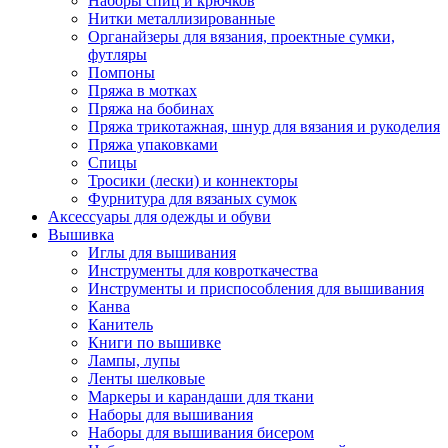
Наборы спиц и крючков
Нитки металлизированные
Органайзеры для вязания, проектные сумки,
футляры
Помпоны
Пряжа в мотках
Пряжа на бобинах
Пряжа трикотажная, шнур для вязания и рукоделия
Пряжа упаковками
Спицы
Тросики (лески) и коннекторы
Фурнитура для вязаных сумок
Аксессуары для одежды и обуви
Вышивка
Иглы для вышивания
Инструменты для ковроткачества
Инструменты и приспособления для вышивания
Канва
Канитель
Книги по вышивке
Лампы, лупы
Ленты шелковые
Маркеры и карандаши для ткани
Наборы для вышивания
Наборы для вышивания бисером