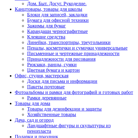
Дом. Быт. Досуг. Рукоделие.
Канцтовары, товары для школы
Блоки для записей, закладки
Бумага для офисной техники
Зажимы для бумаг
Карандаши чернографитные
Клеящие средства
Линейки, транспортиры, треугольники
Пеналы, косметички и сумочки универсальные
Письменные и чертежные принадлежности
Принадлежности для рисования
Рюкзаки, ранцы, сумки
Цветная бумага и картон
Офис, студия, мастерская
Доски для письма и информации
Пакеты почтовые
Фотоальбомы и рамки для фотографий и готовых работ
Рамки деревянные
Товары для дома
Товары для дезинфекции и защиты
Хозяйственные товары
Дача, сад и огород
Ландшафтные фигуры и скульптуры из
пенопласта
Подарки и праздник