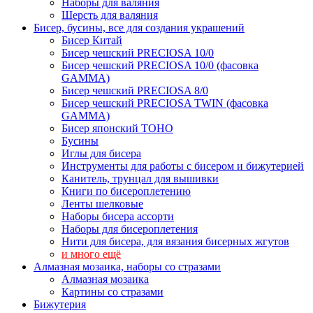
Наборы для валяния
Шерсть для валяния
Бисер, бусины, все для создания украшений
Бисер Китай
Бисер чешский PRECIOSA 10/0
Бисер чешский PRECIOSA 10/0 (фасовка
GAMMA)
Бисер чешский PRECIOSA 8/0
Бисер чешский PRECIOSA TWIN (фасовка
GAMMA)
Бисер японский TOHO
Бусины
Иглы для бисера
Инструменты для работы с бисером и бижутерией
Канитель, трунцал для вышивки
Книги по бисероплетению
Ленты шелковые
Наборы бисера ассорти
Наборы для бисероплетения
Нити для бисера, для вязания бисерных жгутов
и много ещё
Алмазная мозаика, наборы со стразами
Алмазная мозаика
Картины co стразами
Бижутерия