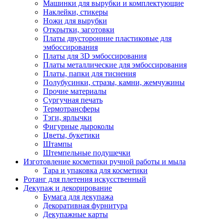
Машинки для вырубки и комплектующие
Наклейки, стикеры
Ножи для вырубки
Открытки, заготовки
Платы двусторонние пластиковые для
эмбоссирования
Платы для 3D эмбоссирования
Платы металлические для эмбоссирования
Платы, папки для тиснения
Полубусинки, стразы, камни, жемчужины
Прочие материалы
Сургучная печать
Термотрансферы
Тэги, ярлычки
Фигурные дыроколы
Цветы, букетики
Штампы
Штемпельные подушечки
Изготовление косметики ручной работы и мыла
Тара и упаковка для косметики
Ротанг для плетения искусственный
Декупаж и декорирование
Бумага для декупажа
Декоративная фурнитура
Декупажные карты