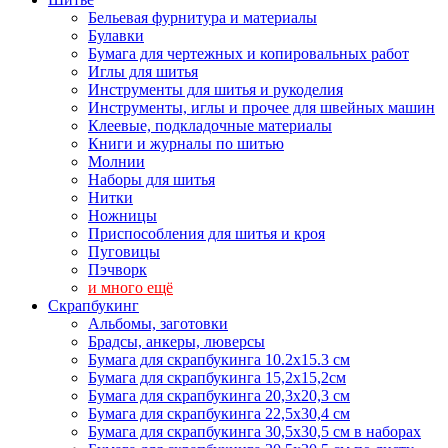
Бельевая фурнитура и материалы
Булавки
Бумага для чертежных и копировальных работ
Иглы для шитья
Инструменты для шитья и рукоделия
Инструменты, иглы и прочее для швейных машин
Клеевые, подкладочные материалы
Книги и журналы по шитью
Молнии
Наборы для шитья
Нитки
Ножницы
Приспособления для шитья и кроя
Пуговицы
Пэчворк
и много ещё
Скрапбукинг
Альбомы, заготовки
Брадсы, анкеры, люверсы
Бумага для скрапбукинга 10.2х15.3 см
Бумага для скрапбукинга 15,2х15,2см
Бумага для скрапбукинга 20,3х20,3 см
Бумага для скрапбукинга 22,5х30,4 см
Бумага для скрапбукинга 30,5х30,5 см в наборах