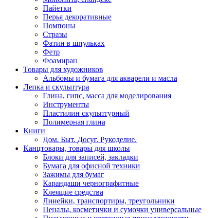
Пайетки
Перья декоративные
Помпоны
Стразы
Фатин в шпульках
Фетр
Фоамиран
Товары для художников
Альбомы и бумага для акварели и масла
Лепка и скульптура
Глина, гипс, масса для моделирования
Инструменты
Пластилин скульптурный
Полимерная глина
Книги
Дом. Быт. Досуг. Рукоделие.
Канцтовары, товары для школы
Блоки для записей, закладки
Бумага для офисной техники
Зажимы для бумаг
Карандаши чернографитные
Клеящие средства
Линейки, транспортиры, треугольники
Пеналы, косметички и сумочки универсальные