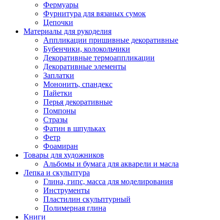
Фермуары
Фурнитура для вязаных сумок
Цепочки
Материалы для рукоделия
Аппликации пришивные декоративные
Бубенчики, колокольчики
Декоративные термоаппликации
Декоративные элементы
Заплатки
Мононить, спандекс
Пайетки
Перья декоративные
Помпоны
Стразы
Фатин в шпульках
Фетр
Фоамиран
Товары для художников
Альбомы и бумага для акварели и масла
Лепка и скульптура
Глина, гипс, масса для моделирования
Инструменты
Пластилин скульптурный
Полимерная глина
Книги