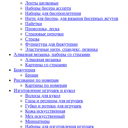
Ленты шелковые
Наборы бисера ассорти
Наборы для бисероплетения
Нити для бисера, для вязания бисерных жгутов
Пайетки
Проволока, леска
Стразовые цепочки
Стразы
Фурнитура для бижутерии
Эластичные нити, спандекс, резинка
Алмазная мозаика, наборы со стразами
Алмазная мозаика
Картины co стразами
Бижутерия
Броши
Рисование по номерам
Картины по номерам
Изготовление игрушек и кукол
Волосы для кукол
Глаза и ресницы для игрушек
Губки и ротики для игрушек
Кожа искусственная
Мех искусственный
Миниатюры
Наборы для изготовления игрушек