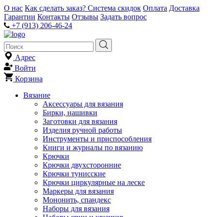
О нас
Как сделать заказ?
Система скидок
Оплата
Доставка
Гарантии
Контакты
Отзывы
Задать вопрос
+7 (913) 206-46-24
Адрес
Войти
Корзина
Вязание
Аксессуары для вязания
Бирки, нашивки
Заготовки для вязания
Изделия ручной работы
Инструменты и приспособления
Книги и журналы по вязанию
Крючки
Крючки двухсторонние
Крючки тунисские
Крючки циркулярные на леске
Маркеры для вязания
Мононить, спандекс
Наборы для вязания