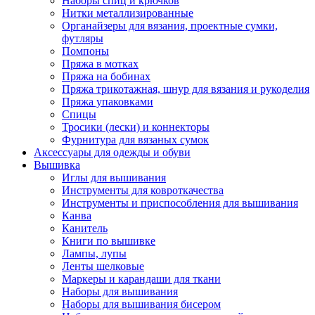
Наборы спиц и крючков
Нитки металлизированные
Органайзеры для вязания, проектные сумки,
футляры
Помпоны
Пряжа в мотках
Пряжа на бобинах
Пряжа трикотажная, шнур для вязания и рукоделия
Пряжа упаковками
Спицы
Тросики (лески) и коннекторы
Фурнитура для вязаных сумок
Аксессуары для одежды и обуви
Вышивка
Иглы для вышивания
Инструменты для ковроткачества
Инструменты и приспособления для вышивания
Канва
Канитель
Книги по вышивке
Лампы, лупы
Ленты шелковые
Маркеры и карандаши для ткани
Наборы для вышивания
Наборы для вышивания бисером