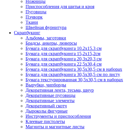
Ножницы
Приспособления для шитья и кроя
Пуговицы
Пэчворк
Ткани
Швейная фурнитура
Скрапбукинг
Альбомы, заготовки
Брадсы, анкеры, люверсы
Бумага для скрапбукинга 10.2х15.3 см
Бумага для скрапбукинга 15,2х15,2см
Бумага для скрапбукинга 20,3х20,3 см
Бумага для скрапбукинга 22,5х30,4 см
Бумага для скрапбукинга 30,5х30,5 см в наборах
Бумага для скрапбукинга 30,5х30,5 см по листу
Бумага текстурированная 30,5х30,5 см в наборах
Вырубки, чипборды
Декоративная лента, тесьма, шнур
Декоративные пуговицы
Декоративные элементы
Декоративный скотч
Дыроколы фигурные
Инструменты и приспособления
Клеевые пистолеты
Магниты и магнитные листы