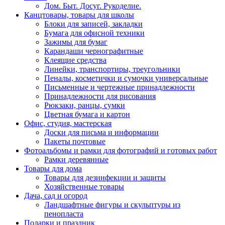
Дом. Быт. Досуг. Рукоделие.
Канцтовары, товары для школы
Блоки для записей, закладки
Бумага для офисной техники
Зажимы для бумаг
Карандаши чернографитные
Клеящие средства
Линейки, транспортиры, треугольники
Пеналы, косметички и сумочки универсальные
Письменные и чертежные принадлежности
Принадлежности для рисования
Рюкзаки, ранцы, сумки
Цветная бумага и картон
Офис, студия, мастерская
Доски для письма и информации
Пакеты почтовые
Фотоальбомы и рамки для фотографий и готовых работ
Рамки деревянные
Товары для дома
Товары для дезинфекции и защиты
Хозяйственные товары
Дача, сад и огород
Ландшафтные фигуры и скульптуры из
пенопласта
Подарки и праздник