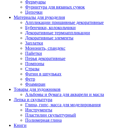
Фермуары
Фурнитура для вязаных сумок
Цепочки
Материалы для рукоделия
Аппликации пришивные декоративные
Бубенчики, колокольчики
Декоративные термоаппликации
Декоративные элементы
Заплатки
Мононить, спандекс
Пайетки
Перья декоративные
Помпоны
Стразы
Фатин в шпульках
Фетр
Фоамиран
Товары для художников
Альбомы и бумага для акварели и масла
Лепка и скульптура
Глина, гипс, масса для моделирования
Инструменты
Пластилин скульптурный
Полимерная глина
Книги