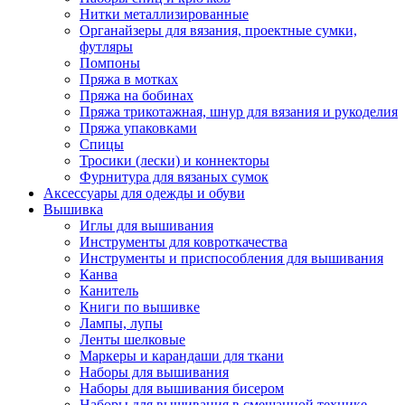
Нитки металлизированные
Органайзеры для вязания, проектные сумки,
футляры
Помпоны
Пряжа в мотках
Пряжа на бобинах
Пряжа трикотажная, шнур для вязания и рукоделия
Пряжа упаковками
Спицы
Тросики (лески) и коннекторы
Фурнитура для вязаных сумок
Аксессуары для одежды и обуви
Вышивка
Иглы для вышивания
Инструменты для ковроткачества
Инструменты и приспособления для вышивания
Канва
Канитель
Книги по вышивке
Лампы, лупы
Ленты шелковые
Маркеры и карандаши для ткани
Наборы для вышивания
Наборы для вышивания бисером
Наборы для вышивания в смешанной технике