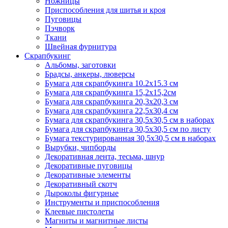
Ножницы
Приспособления для шитья и кроя
Пуговицы
Пэчворк
Ткани
Швейная фурнитура
Скрапбукинг
Альбомы, заготовки
Брадсы, анкеры, люверсы
Бумага для скрапбукинга 10.2х15.3 см
Бумага для скрапбукинга 15,2х15,2см
Бумага для скрапбукинга 20,3х20,3 см
Бумага для скрапбукинга 22,5х30,4 см
Бумага для скрапбукинга 30,5х30,5 см в наборах
Бумага для скрапбукинга 30,5х30,5 см по листу
Бумага текстурированная 30,5х30,5 см в наборах
Вырубки, чипборды
Декоративная лента, тесьма, шнур
Декоративные пуговицы
Декоративные элементы
Декоративный скотч
Дыроколы фигурные
Инструменты и приспособления
Клеевые пистолеты
Магниты и магнитные листы