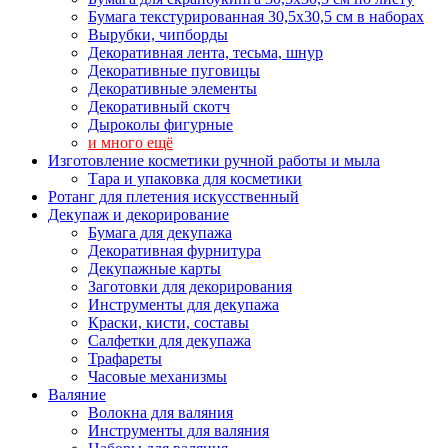
Бумага текстурированная 30,5х30,5 см в наборах
Вырубки, чипборды
Декоративная лента, тесьма, шнур
Декоративные пуговицы
Декоративные элементы
Декоративный скотч
Дыроколы фигурные
и много ещё
Изготовление косметики ручной работы и мыла
Тара и упаковка для косметики
Ротанг для плетения искусственный
Декупаж и декорирование
Бумага для декупажа
Декоративная фурнитура
Декупажные карты
Заготовки для декорирования
Инструменты для декупажа
Краски, кисти, составы
Салфетки для декупажа
Трафареты
Часовые механизмы
Валяние
Волокна для валяния
Инструменты для валяния