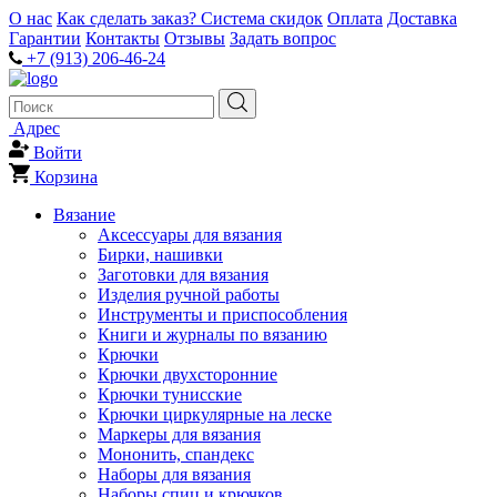
О нас
Как сделать заказ?
Система скидок
Оплата
Доставка
Гарантии
Контакты
Отзывы
Задать вопрос
+7 (913) 206-46-24
Адрес
Войти
Корзина
Вязание
Аксессуары для вязания
Бирки, нашивки
Заготовки для вязания
Изделия ручной работы
Инструменты и приспособления
Книги и журналы по вязанию
Крючки
Крючки двухсторонние
Крючки тунисские
Крючки циркулярные на леске
Маркеры для вязания
Мононить, спандекс
Наборы для вязания
Наборы спиц и крючков