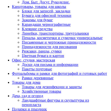
Дом. Быт. Досуг. Рукоделие.
Канцтовары, товары для школы
Блоки для записей, закладки
Бумага для офисной техники
Зажимы для бумаг
Карандаши чернографитные
Клеящие средства
Линейки, транспортиры, треугольники
Пеналы, косметички и сумочки универсальные
Письменные и чертежные принадлежности
Принадлежности для рисования
Рюкзаки, ранцы, сумки
Цветная бумага и картон
Офис, студия, мастерская
Доски для письма и информации
Пакеты почтовые
Фотоальбомы и рамки для фотографий и готовых работ
Рамки деревянные
Товары для дома
Товары для дезинфекции и защиты
Хозяйственные товары
Дача, сад и огород
Ландшафтные фигуры и скульптуры из
пенопласта
Подарки и праздник