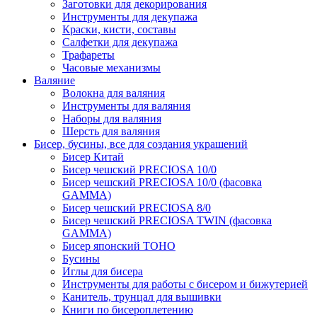
Заготовки для декорирования
Инструменты для декупажа
Краски, кисти, составы
Салфетки для декупажа
Трафареты
Часовые механизмы
Валяние
Волокна для валяния
Инструменты для валяния
Наборы для валяния
Шерсть для валяния
Бисер, бусины, все для создания украшений
Бисер Китай
Бисер чешский PRECIOSA 10/0
Бисер чешский PRECIOSA 10/0 (фасовка
GAMMA)
Бисер чешский PRECIOSA 8/0
Бисер чешский PRECIOSA TWIN (фасовка
GAMMA)
Бисер японский TOHO
Бусины
Иглы для бисера
Инструменты для работы с бисером и бижутерией
Канитель, трунцал для вышивки
Книги по бисероплетению