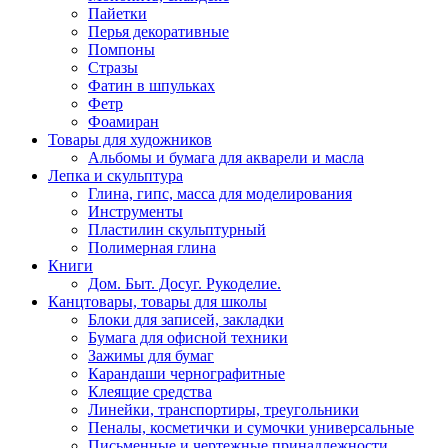
Пайетки
Перья декоративные
Помпоны
Стразы
Фатин в шпульках
Фетр
Фоамиран
Товары для художников
Альбомы и бумага для акварели и масла
Лепка и скульптура
Глина, гипс, масса для моделирования
Инструменты
Пластилин скульптурный
Полимерная глина
Книги
Дом. Быт. Досуг. Рукоделие.
Канцтовары, товары для школы
Блоки для записей, закладки
Бумага для офисной техники
Зажимы для бумаг
Карандаши чернографитные
Клеящие средства
Линейки, транспортиры, треугольники
Пеналы, косметички и сумочки универсальные
Письменные и чертежные принадлежности