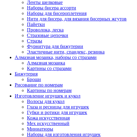
Ленты шелковые
Наборы бисера ассорти
Наборы для бисероплетения
Нити для бисера, для вязания бисерных жгутов
Пайетки
Проволока, леска
Стразовые цепочки
Стразы
Фурнитура для бижутерии
Эластичные нити, спандекс, резинка
Алмазная мозаика, наборы со стразами
Алмазная мозаика
Картины co стразами
Бижутерия
Броши
Рисование по номерам
Картины по номерам
Изготовление игрушек и кукол
Волосы для кукол
Глаза и ресницы для игрушек
Губки и ротики для игрушек
Кожа искусственная
Мех искусственный
Миниатюры
Наборы для изготовления игрушек