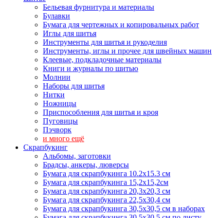
Бельевая фурнитура и материалы
Булавки
Бумага для чертежных и копировальных работ
Иглы для шитья
Инструменты для шитья и рукоделия
Инструменты, иглы и прочее для швейных машин
Клеевые, подкладочные материалы
Книги и журналы по шитью
Молнии
Наборы для шитья
Нитки
Ножницы
Приспособления для шитья и кроя
Пуговицы
Пэчворк
и много ещё
Скрапбукинг
Альбомы, заготовки
Брадсы, анкеры, люверсы
Бумага для скрапбукинга 10.2х15.3 см
Бумага для скрапбукинга 15,2х15,2см
Бумага для скрапбукинга 20,3х20,3 см
Бумага для скрапбукинга 22,5х30,4 см
Бумага для скрапбукинга 30,5х30,5 см в наборах
Бумага для скрапбукинга 30,5х30,5 см по листу