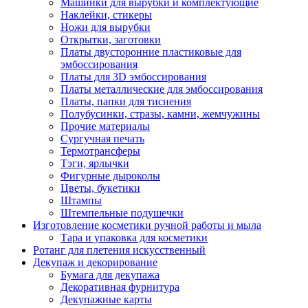
Машинки для вырубки и комплектующие
Наклейки, стикеры
Ножи для вырубки
Открытки, заготовки
Платы двусторонние пластиковые для
эмбоссирования
Платы для 3D эмбоссирования
Платы металлические для эмбоссирования
Платы, папки для тиснения
Полубусинки, стразы, камни, жемчужины
Прочие материалы
Сургучная печать
Термотрансферы
Тэги, ярлычки
Фигурные дыроколы
Цветы, букетики
Штампы
Штемпельные подушечки
Изготовление косметики ручной работы и мыла
Тара и упаковка для косметики
Ротанг для плетения искусственный
Декупаж и декорирование
Бумага для декупажа
Декоративная фурнитура
Декупажные карты