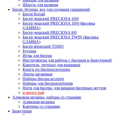
Наборы для валяния
Шерсть для валяния
Бисер, бусины, все для создания украшений
Бисер Китай
Бисер чешский PRECIOSA 10/0
Бисер чешский PRECIOSA 10/0 (фасовка
GAMMA)
Бисер чешский PRECIOSA 8/0
Бисер чешский PRECIOSA TWIN (фасовка
GAMMA)
Бисер японский TOHO
Бусины
Иглы для бисера
Инструменты для работы с бисером и бижутерией
Канитель, трунцал для вышивки
Книги по бисероплетению
Ленты шелковые
Наборы бисера ассорти
Наборы для бисероплетения
Нити для бисера, для вязания бисерных жгутов
и много ещё
Алмазная мозаика, наборы со стразами
Алмазная мозаика
Картины co стразами
Бижутерия