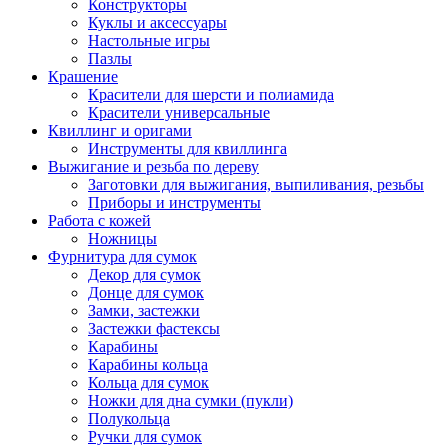
Конструкторы
Куклы и аксессуары
Настольные игры
Пазлы
Крашение
Красители для шерсти и полиамида
Красители универсальные
Квиллинг и оригами
Инструменты для квиллинга
Выжигание и резьба по дереву
Заготовки для выжигания, выпиливания, резьбы
Приборы и инструменты
Работа с кожей
Ножницы
Фурнитура для сумок
Декор для сумок
Донце для сумок
Замки, застежки
Застежки фастексы
Карабины
Карабины кольца
Кольца для сумок
Ножки для дна сумки (пукли)
Полукольца
Ручки для сумок