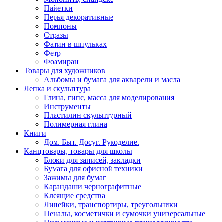
Пайетки
Перья декоративные
Помпоны
Стразы
Фатин в шпульках
Фетр
Фоамиран
Товары для художников
Альбомы и бумага для акварели и масла
Лепка и скульптура
Глина, гипс, масса для моделирования
Инструменты
Пластилин скульптурный
Полимерная глина
Книги
Дом. Быт. Досуг. Рукоделие.
Канцтовары, товары для школы
Блоки для записей, закладки
Бумага для офисной техники
Зажимы для бумаг
Карандаши чернографитные
Клеящие средства
Линейки, транспортиры, треугольники
Пеналы, косметички и сумочки универсальные