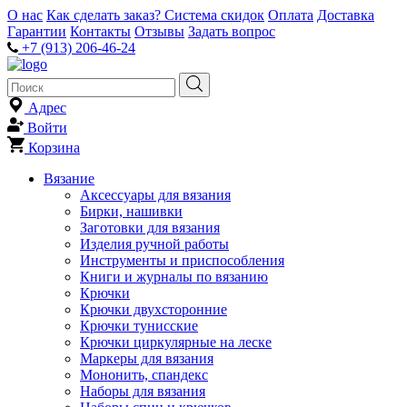
О нас
Как сделать заказ?
Система скидок
Оплата
Доставка
Гарантии
Контакты
Отзывы
Задать вопрос
+7 (913) 206-46-24
Адрес
Войти
Корзина
Вязание
Аксессуары для вязания
Бирки, нашивки
Заготовки для вязания
Изделия ручной работы
Инструменты и приспособления
Книги и журналы по вязанию
Крючки
Крючки двухсторонние
Крючки тунисские
Крючки циркулярные на леске
Маркеры для вязания
Мононить, спандекс
Наборы для вязания