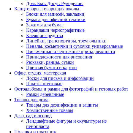
Дом. Быт. Досуг. Рукоделие.
Канцтовары, товары для школы
Блоки для записей, закладки
Бумага для офисной техники
Зажимы для бумаг
Карандаши чернографитные
Клеящие средства
Линейки, транспортиры, треугольники
Пеналы, косметички и сумочки универсальные
Письменные и чертежные принадлежности
Принадлежности для рисования
Рюкзаки, ранцы, сумки
Цветная бумага и картон
Офис, студия, мастерская
Доски для письма и информации
Пакеты почтовые
Фотоальбомы и рамки для фотографий и готовых работ
Рамки деревянные
Товары для дома
Товары для дезинфекции и защиты
Хозяйственные товары
Дача, сад и огород
Ландшафтные фигуры и скульптуры из
пенопласта
Подарки и праздник