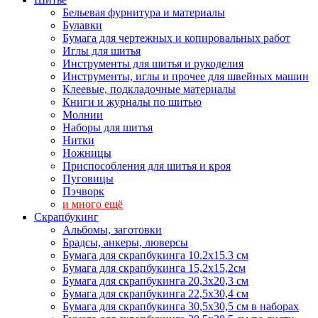
Бельевая фурнитура и материалы
Булавки
Бумага для чертежных и копировальных работ
Иглы для шитья
Инструменты для шитья и рукоделия
Инструменты, иглы и прочее для швейных машин
Клеевые, подкладочные материалы
Книги и журналы по шитью
Молнии
Наборы для шитья
Нитки
Ножницы
Приспособления для шитья и кроя
Пуговицы
Пэчворк
и много ещё
Скрапбукинг
Альбомы, заготовки
Брадсы, анкеры, люверсы
Бумага для скрапбукинга 10.2х15.3 см
Бумага для скрапбукинга 15,2х15,2см
Бумага для скрапбукинга 20,3х20,3 см
Бумага для скрапбукинга 22,5х30,4 см
Бумага для скрапбукинга 30,5х30,5 см в наборах