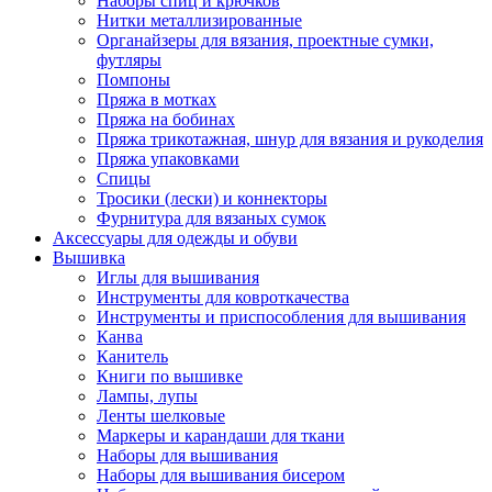
Наборы спиц и крючков
Нитки металлизированные
Органайзеры для вязания, проектные сумки,
футляры
Помпоны
Пряжа в мотках
Пряжа на бобинах
Пряжа трикотажная, шнур для вязания и рукоделия
Пряжа упаковками
Спицы
Тросики (лески) и коннекторы
Фурнитура для вязаных сумок
Аксессуары для одежды и обуви
Вышивка
Иглы для вышивания
Инструменты для ковроткачества
Инструменты и приспособления для вышивания
Канва
Канитель
Книги по вышивке
Лампы, лупы
Ленты шелковые
Маркеры и карандаши для ткани
Наборы для вышивания
Наборы для вышивания бисером