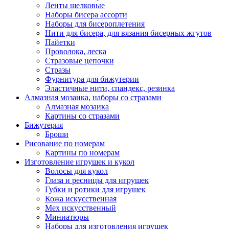
Ленты шелковые
Наборы бисера ассорти
Наборы для бисероплетения
Нити для бисера, для вязания бисерных жгутов
Пайетки
Проволока, леска
Стразовые цепочки
Стразы
Фурнитура для бижутерии
Эластичные нити, спандекс, резинка
Алмазная мозаика, наборы со стразами
Алмазная мозаика
Картины co стразами
Бижутерия
Броши
Рисование по номерам
Картины по номерам
Изготовление игрушек и кукол
Волосы для кукол
Глаза и ресницы для игрушек
Губки и ротики для игрушек
Кожа искусственная
Мех искусственный
Миниатюры
Наборы для изготовления игрушек