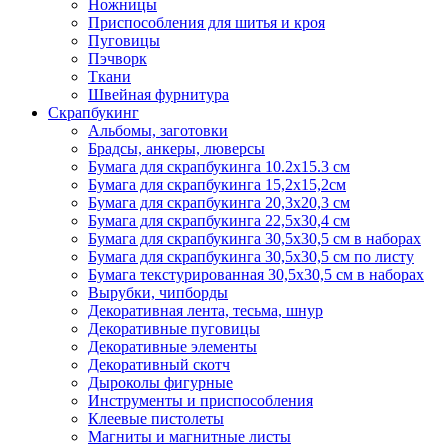
Ножницы
Приспособления для шитья и кроя
Пуговицы
Пэчворк
Ткани
Швейная фурнитура
Скрапбукинг
Альбомы, заготовки
Брадсы, анкеры, люверсы
Бумага для скрапбукинга 10.2х15.3 см
Бумага для скрапбукинга 15,2х15,2см
Бумага для скрапбукинга 20,3х20,3 см
Бумага для скрапбукинга 22,5х30,4 см
Бумага для скрапбукинга 30,5х30,5 см в наборах
Бумага для скрапбукинга 30,5х30,5 см по листу
Бумага текстурированная 30,5х30,5 см в наборах
Вырубки, чипборды
Декоративная лента, тесьма, шнур
Декоративные пуговицы
Декоративные элементы
Декоративный скотч
Дыроколы фигурные
Инструменты и приспособления
Клеевые пистолеты
Магниты и магнитные листы