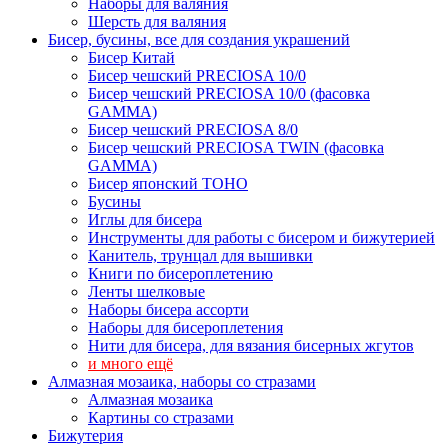
Наборы для валяния
Шерсть для валяния
Бисер, бусины, все для создания украшений
Бисер Китай
Бисер чешский PRECIOSA 10/0
Бисер чешский PRECIOSA 10/0 (фасовка
GAMMA)
Бисер чешский PRECIOSA 8/0
Бисер чешский PRECIOSA TWIN (фасовка
GAMMA)
Бисер японский TOHO
Бусины
Иглы для бисера
Инструменты для работы с бисером и бижутерией
Канитель, трунцал для вышивки
Книги по бисероплетению
Ленты шелковые
Наборы бисера ассорти
Наборы для бисероплетения
Нити для бисера, для вязания бисерных жгутов
и много ещё
Алмазная мозаика, наборы со стразами
Алмазная мозаика
Картины co стразами
Бижутерия