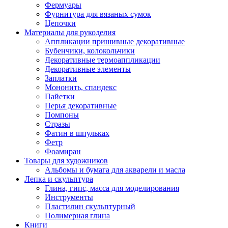
Фермуары
Фурнитура для вязаных сумок
Цепочки
Материалы для рукоделия
Аппликации пришивные декоративные
Бубенчики, колокольчики
Декоративные термоаппликации
Декоративные элементы
Заплатки
Мононить, спандекс
Пайетки
Перья декоративные
Помпоны
Стразы
Фатин в шпульках
Фетр
Фоамиран
Товары для художников
Альбомы и бумага для акварели и масла
Лепка и скульптура
Глина, гипс, масса для моделирования
Инструменты
Пластилин скульптурный
Полимерная глина
Книги