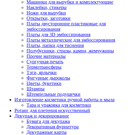
Машинки для вырубки и комплектующие
Наклейки, стикеры
Ножи для вырубки
Открытки, заготовки
Платы двусторонние пластиковые для
эмбоссирования
Платы для 3D эмбоссирования
Платы металлические для эмбоссирования
Платы, папки для тиснения
Полубусинки, стразы, камни, жемчужины
Прочие материалы
Сургучная печать
Термотрансферы
Тэги, ярлычки
Фигурные дыроколы
Цветы, букетики
Штампы
Штемпельные подушечки
Изготовление косметики ручной работы и мыла
Тара и упаковка для косметики
Ротанг для плетения искусственный
Декупаж и декорирование
Бумага для декупажа
Декоративная фурнитура
Декупажные карты