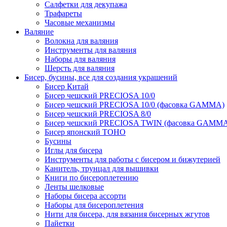
Салфетки для декупажа
Трафареты
Часовые механизмы
Валяние
Волокна для валяния
Инструменты для валяния
Наборы для валяния
Шерсть для валяния
Бисер, бусины, все для создания украшений
Бисер Китай
Бисер чешский PRECIOSA 10/0
Бисер чешский PRECIOSA 10/0 (фасовка GAMMA)
Бисер чешский PRECIOSA 8/0
Бисер чешский PRECIOSA TWIN (фасовка GAMM
Бисер японский TOHO
Бусины
Иглы для бисера
Инструменты для работы с бисером и бижутерией
Канитель, трунцал для вышивки
Книги по бисероплетению
Ленты шелковые
Наборы бисера ассорти
Наборы для бисероплетения
Нити для бисера, для вязания бисерных жгутов
Пайетки