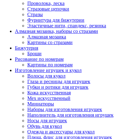
Проволока, леска
Стразовые цепочки
Стразы
Фурнитура для бижутерии
Эластичные нити, спандекс, резинка
Алмазная мозаика, наборы со стразами
Алмазная мозаика
Картины co стразами
Бижутерия
Броши
Рисование по номерам
Картины по номерам
Изготовление игрушек и кукол
Волосы для кукол
Глаза и ресницы для игрушек
Губки и ротики для игрушек
Кожа искусственная
Мех искусственный
Миниатюры
Наборы для изготовления игрушек
Наполнитель для изготовления игрушек
Носы для игрушек
Обувь для кукол
Одежда и аксессуары для кукол
Плюш, флис для изготовления игрушек