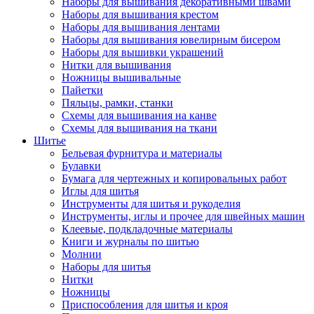
Наборы для вышивания декоративными швами
Наборы для вышивания крестом
Наборы для вышивания лентами
Наборы для вышивания ювелирным бисером
Наборы для вышивки украшений
Нитки для вышивания
Ножницы вышивальные
Пайетки
Пяльцы, рамки, станки
Схемы для вышивания на канве
Схемы для вышивания на ткани
Шитье
Бельевая фурнитура и материалы
Булавки
Бумага для чертежных и копировальных работ
Иглы для шитья
Инструменты для шитья и рукоделия
Инструменты, иглы и прочее для швейных машин
Клеевые, подкладочные материалы
Книги и журналы по шитью
Молнии
Наборы для шитья
Нитки
Ножницы
Приспособления для шитья и кроя