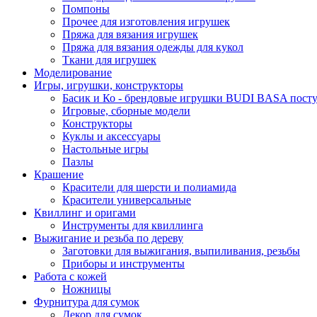
Помпоны
Прочее для изготовления игрушек
Пряжа для вязания игрушек
Пряжа для вязания одежды для кукол
Ткани для игрушек
Моделирование
Игры, игрушки, конструкторы
Басик и Ко - брендовые игрушки BUDI BASA поступ
Игровые, сборные модели
Конструкторы
Куклы и аксессуары
Настольные игры
Пазлы
Крашение
Красители для шерсти и полиамида
Красители универсальные
Квиллинг и оригами
Инструменты для квиллинга
Выжигание и резьба по дереву
Заготовки для выжигания, выпиливания, резьбы
Приборы и инструменты
Работа с кожей
Ножницы
Фурнитура для сумок
Декор для сумок