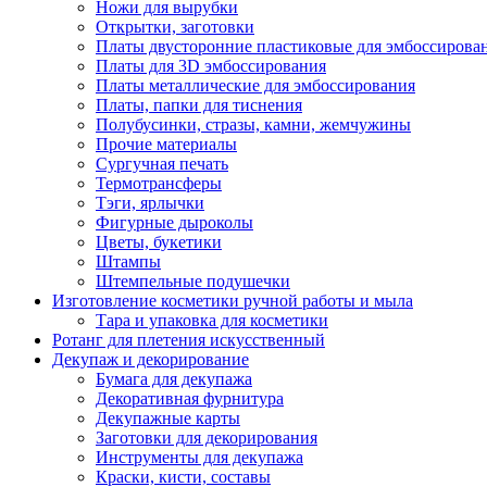
Ножи для вырубки
Открытки, заготовки
Платы двусторонние пластиковые для эмбоссирова
Платы для 3D эмбоссирования
Платы металлические для эмбоссирования
Платы, папки для тиснения
Полубусинки, стразы, камни, жемчужины
Прочие материалы
Сургучная печать
Термотрансферы
Тэги, ярлычки
Фигурные дыроколы
Цветы, букетики
Штампы
Штемпельные подушечки
Изготовление косметики ручной работы и мыла
Тара и упаковка для косметики
Ротанг для плетения искусственный
Декупаж и декорирование
Бумага для декупажа
Декоративная фурнитура
Декупажные карты
Заготовки для декорирования
Инструменты для декупажа
Краски, кисти, составы