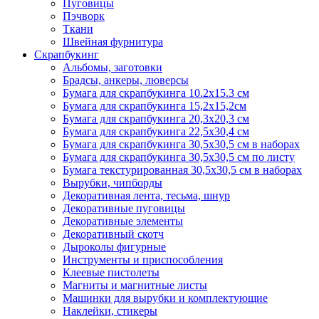
Пуговицы
Пэчворк
Ткани
Швейная фурнитура
Скрапбукинг
Альбомы, заготовки
Брадсы, анкеры, люверсы
Бумага для скрапбукинга 10.2х15.3 см
Бумага для скрапбукинга 15,2х15,2см
Бумага для скрапбукинга 20,3х20,3 см
Бумага для скрапбукинга 22,5х30,4 см
Бумага для скрапбукинга 30,5х30,5 см в наборах
Бумага для скрапбукинга 30,5х30,5 см по листу
Бумага текстурированная 30,5х30,5 см в наборах
Вырубки, чипборды
Декоративная лента, тесьма, шнур
Декоративные пуговицы
Декоративные элементы
Декоративный скотч
Дыроколы фигурные
Инструменты и приспособления
Клеевые пистолеты
Магниты и магнитные листы
Машинки для вырубки и комплектующие
Наклейки, стикеры