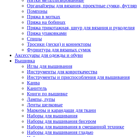
Нитки металлизированные
Органайзеры для вязания, проектные сумки, футля
Помпоны
Пряжа в мотках
Пряжа на бобинах
Пряжа трикотажная, шнур для вязания и рукоделия
Пряжа упаковками
Спицы
Тросики (лески) и коннекторы
Фурнитура для вязаных сумок
Аксессуары для одежды и обуви
Вышивка
Иглы для вышивания
Инструменты для ковроткачества
Инструменты и приспособления для вышивания
Канва
Канитель
Книги по вышивке
Лампы, лупы
Ленты шелковые
Маркеры и карандаши для ткани
Наборы для вышивания
Наборы для вышивания бисером
Наборы для вышивания в смешанной технике
Наборы для вышивания гладью