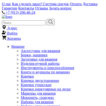
О нас
Как сделать заказ?
Система скидок
Оплата
Доставка
Гарантии
Контакты
Отзывы
Задать вопрос
+7 (913) 206-46-24
Адрес
Войти
Корзина
Вязание
Аксессуары для вязания
Бирки, нашивки
Заготовки для вязания
Изделия ручной работы
Инструменты и приспособления
Книги и журналы по вязанию
Крючки
Крючки двухсторонние
Крючки тунисские
Крючки циркулярные на леске
Маркеры для вязания
Мононить, спандекс
Наборы для вязания