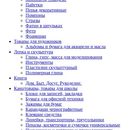
Пайетки
Перья декоративные
Помпоны
Стразы
Фатин в шпульках
Фетр
Фоамиран
Товары для художников
Альбомы и бумага для акварели и масла
Лепка и скульптура
Глина, гипс, масса для моделирования
Инструменты
Пластилин скульптурный
Полимерная глина
Книги
Дом. Быт. Досуг. Рукоделие.
Канцтовары, товары для школы
Блоки для записей, закладки
Бумага для офисной техники
Зажимы для бумаг
Карандаши чернографитные
Клеящие средства
Линейки, транспортиры, треугольники
Пеналы, косметички и сумочки универсальные