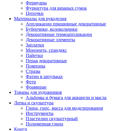
Фермуары
Фурнитура для вязаных сумок
Цепочки
Материалы для рукоделия
Аппликации пришивные декоративные
Бубенчики, колокольчики
Декоративные термоаппликации
Декоративные элементы
Заплатки
Мононить, спандекс
Пайетки
Перья декоративные
Помпоны
Стразы
Фатин в шпульках
Фетр
Фоамиран
Товары для художников
Альбомы и бумага для акварели и масла
Лепка и скульптура
Глина, гипс, масса для моделирования
Инструменты
Пластилин скульптурный
Полимерная глина
Книги