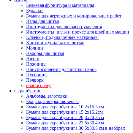
Бельевая фурнитура и материалы
Булавки
Бумага для чертежных и копировальных работ
Иглы для шитья
Инструменты для шитья и рукоделия
Инструменты, иглы и прочее для швейных машин
Клеевые, подкладочные материалы
Книги и журналы по шитью
Молнии
Наборы для шитья
Нитки
Ножницы
Приспособления для шитья и кроя
Пуговицы
Пэчворк
и много ещё
Скрапбукинг
Альбомы, заготовки
Брадсы, анкеры, люверсы
Бумага для скрапбукинга 10.2х15.3 см
Бумага для скрапбукинга 15,2х15,2см
Бумага для скрапбукинга 20,3х20,3 см
Бумага для скрапбукинга 22,5х30,4 см
Бумага для скрапбукинга 30,5х30,5 см в наборах