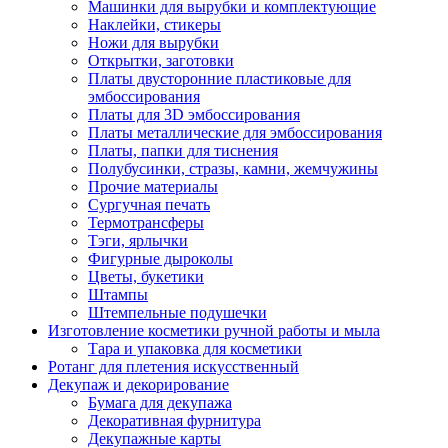
Машинки для вырубки и комплектующие
Наклейки, стикеры
Ножи для вырубки
Открытки, заготовки
Платы двусторонние пластиковые для
эмбоссирования
Платы для 3D эмбоссирования
Платы металлические для эмбоссирования
Платы, папки для тиснения
Полубусинки, стразы, камни, жемчужины
Прочие материалы
Сургучная печать
Термотрансферы
Тэги, ярлычки
Фигурные дыроколы
Цветы, букетики
Штампы
Штемпельные подушечки
Изготовление косметики ручной работы и мыла
Тара и упаковка для косметики
Ротанг для плетения искусственный
Декупаж и декорирование
Бумага для декупажа
Декоративная фурнитура
Декупажные карты