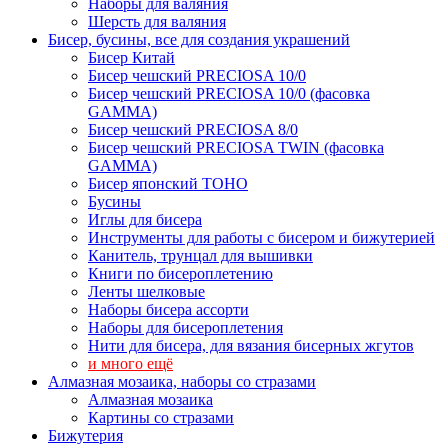
Наборы для валяния
Шерсть для валяния
Бисер, бусины, все для создания украшений
Бисер Китай
Бисер чешский PRECIOSA 10/0
Бисер чешский PRECIOSA 10/0 (фасовка
GAMMA)
Бисер чешский PRECIOSA 8/0
Бисер чешский PRECIOSA TWIN (фасовка
GAMMA)
Бисер японский TOHO
Бусины
Иглы для бисера
Инструменты для работы с бисером и бижутерией
Канитель, трунцал для вышивки
Книги по бисероплетению
Ленты шелковые
Наборы бисера ассорти
Наборы для бисероплетения
Нити для бисера, для вязания бисерных жгутов
и много ещё
Алмазная мозаика, наборы со стразами
Алмазная мозаика
Картины co стразами
Бижутерия