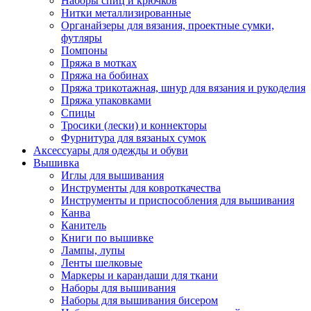
Наборы спиц и крючков
Нитки металлизированные
Органайзеры для вязания, проектные сумки,
футляры
Помпоны
Пряжа в мотках
Пряжа на бобинах
Пряжа трикотажная, шнур для вязания и рукоделия
Пряжа упаковками
Спицы
Тросики (лески) и коннекторы
Фурнитура для вязаных сумок
Аксессуары для одежды и обуви
Вышивка
Иглы для вышивания
Инструменты для ковроткачества
Инструменты и приспособления для вышивания
Канва
Канитель
Книги по вышивке
Лампы, лупы
Ленты шелковые
Маркеры и карандаши для ткани
Наборы для вышивания
Наборы для вышивания бисером