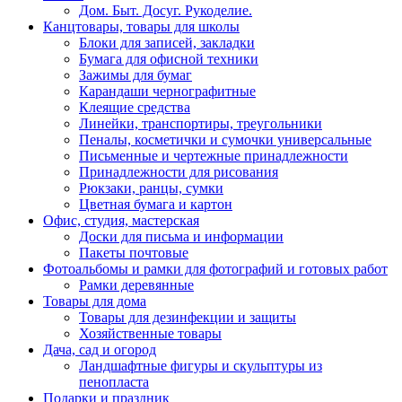
Дом. Быт. Досуг. Рукоделие.
Канцтовары, товары для школы
Блоки для записей, закладки
Бумага для офисной техники
Зажимы для бумаг
Карандаши чернографитные
Клеящие средства
Линейки, транспортиры, треугольники
Пеналы, косметички и сумочки универсальные
Письменные и чертежные принадлежности
Принадлежности для рисования
Рюкзаки, ранцы, сумки
Цветная бумага и картон
Офис, студия, мастерская
Доски для письма и информации
Пакеты почтовые
Фотоальбомы и рамки для фотографий и готовых работ
Рамки деревянные
Товары для дома
Товары для дезинфекции и защиты
Хозяйственные товары
Дача, сад и огород
Ландшафтные фигуры и скульптуры из
пенопласта
Подарки и праздник