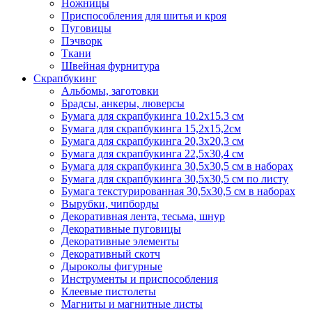
Ножницы
Приспособления для шитья и кроя
Пуговицы
Пэчворк
Ткани
Швейная фурнитура
Скрапбукинг
Альбомы, заготовки
Брадсы, анкеры, люверсы
Бумага для скрапбукинга 10.2х15.3 см
Бумага для скрапбукинга 15,2х15,2см
Бумага для скрапбукинга 20,3х20,3 см
Бумага для скрапбукинга 22,5х30,4 см
Бумага для скрапбукинга 30,5х30,5 см в наборах
Бумага для скрапбукинга 30,5х30,5 см по листу
Бумага текстурированная 30,5х30,5 см в наборах
Вырубки, чипборды
Декоративная лента, тесьма, шнур
Декоративные пуговицы
Декоративные элементы
Декоративный скотч
Дыроколы фигурные
Инструменты и приспособления
Клеевые пистолеты
Магниты и магнитные листы