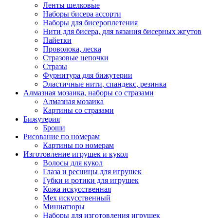
Ленты шелковые
Наборы бисера ассорти
Наборы для бисероплетения
Нити для бисера, для вязания бисерных жгутов
Пайетки
Проволока, леска
Стразовые цепочки
Стразы
Фурнитура для бижутерии
Эластичные нити, спандекс, резинка
Алмазная мозаика, наборы со стразами
Алмазная мозаика
Картины co стразами
Бижутерия
Броши
Рисование по номерам
Картины по номерам
Изготовление игрушек и кукол
Волосы для кукол
Глаза и ресницы для игрушек
Губки и ротики для игрушек
Кожа искусственная
Мех искусственный
Миниатюры
Наборы для изготовления игрушек