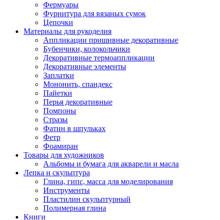
Фермуары
Фурнитура для вязаных сумок
Цепочки
Материалы для рукоделия
Аппликации пришивные декоративные
Бубенчики, колокольчики
Декоративные термоаппликации
Декоративные элементы
Заплатки
Мононить, спандекс
Пайетки
Перья декоративные
Помпоны
Стразы
Фатин в шпульках
Фетр
Фоамиран
Товары для художников
Альбомы и бумага для акварели и масла
Лепка и скульптура
Глина, гипс, масса для моделирования
Инструменты
Пластилин скульптурный
Полимерная глина
Книги