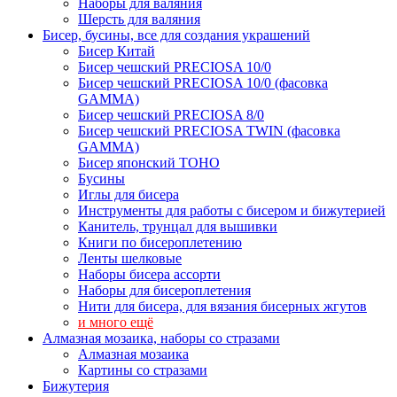
Наборы для валяния
Шерсть для валяния
Бисер, бусины, все для создания украшений
Бисер Китай
Бисер чешский PRECIOSA 10/0
Бисер чешский PRECIOSA 10/0 (фасовка
GAMMA)
Бисер чешский PRECIOSA 8/0
Бисер чешский PRECIOSA TWIN (фасовка
GAMMA)
Бисер японский TOHO
Бусины
Иглы для бисера
Инструменты для работы с бисером и бижутерией
Канитель, трунцал для вышивки
Книги по бисероплетению
Ленты шелковые
Наборы бисера ассорти
Наборы для бисероплетения
Нити для бисера, для вязания бисерных жгутов
и много ещё
Алмазная мозаика, наборы со стразами
Алмазная мозаика
Картины co стразами
Бижутерия