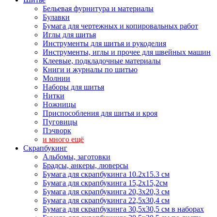
Бельевая фурнитура и материалы
Булавки
Бумага для чертежных и копировальных работ
Иглы для шитья
Инструменты для шитья и рукоделия
Инструменты, иглы и прочее для швейных машин
Клеевые, подкладочные материалы
Книги и журналы по шитью
Молнии
Наборы для шитья
Нитки
Ножницы
Приспособления для шитья и кроя
Пуговицы
Пэчворк
и много ещё
Скрапбукинг
Альбомы, заготовки
Брадсы, анкеры, люверсы
Бумага для скрапбукинга 10.2х15.3 см
Бумага для скрапбукинга 15,2х15,2см
Бумага для скрапбукинга 20,3х20,3 см
Бумага для скрапбукинга 22,5х30,4 см
Бумага для скрапбукинга 30,5х30,5 см в наборах