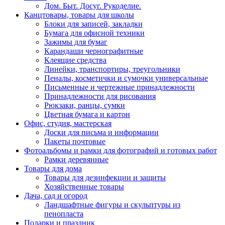
Дом. Быт. Досуг. Рукоделие.
Канцтовары, товары для школы
Блоки для записей, закладки
Бумага для офисной техники
Зажимы для бумаг
Карандаши чернографитные
Клеящие средства
Линейки, транспортиры, треугольники
Пеналы, косметички и сумочки универсальные
Письменные и чертежные принадлежности
Принадлежности для рисования
Рюкзаки, ранцы, сумки
Цветная бумага и картон
Офис, студия, мастерская
Доски для письма и информации
Пакеты почтовые
Фотоальбомы и рамки для фотографий и готовых работ
Рамки деревянные
Товары для дома
Товары для дезинфекции и защиты
Хозяйственные товары
Дача, сад и огород
Ландшафтные фигуры и скульптуры из
пенопласта
Подарки и праздник