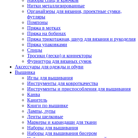
Наборы спиц и крючков
Нитки металлизированные
Органайзеры для вязания, проектные сумки,
футляры
Помпоны
Пряжа в мотках
Пряжа на бобинах
Пряжа трикотажная, шнур для вязания и рукоделия
Пряжа упаковками
Спицы
Тросики (лески) и коннекторы
Фурнитура для вязаных сумок
Аксессуары для одежды и обуви
Вышивка
Иглы для вышивания
Инструменты для ковроткачества
Инструменты и приспособления для вышивания
Канва
Канитель
Книги по вышивке
Лампы, лупы
Ленты шелковые
Маркеры и карандаши для ткани
Наборы для вышивания
Наборы для вышивания бисером