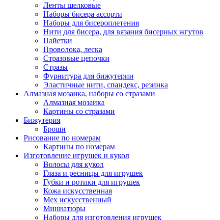
Ленты шелковые
Наборы бисера ассорти
Наборы для бисероплетения
Нити для бисера, для вязания бисерных жгутов
Пайетки
Проволока, леска
Стразовые цепочки
Стразы
Фурнитура для бижутерии
Эластичные нити, спандекс, резинка
Алмазная мозаика, наборы со стразами
Алмазная мозаика
Картины co стразами
Бижутерия
Броши
Рисование по номерам
Картины по номерам
Изготовление игрушек и кукол
Волосы для кукол
Глаза и ресницы для игрушек
Губки и ротики для игрушек
Кожа искусственная
Мех искусственный
Миниатюры
Наборы для изготовления игрушек