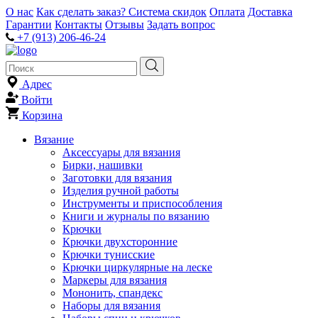
О нас
Как сделать заказ?
Система скидок
Оплата
Доставка
Гарантии
Контакты
Отзывы
Задать вопрос
+7 (913) 206-46-24
Адрес
Войти
Корзина
Вязание
Аксессуары для вязания
Бирки, нашивки
Заготовки для вязания
Изделия ручной работы
Инструменты и приспособления
Книги и журналы по вязанию
Крючки
Крючки двухсторонние
Крючки тунисские
Крючки циркулярные на леске
Маркеры для вязания
Мононить, спандекс
Наборы для вязания