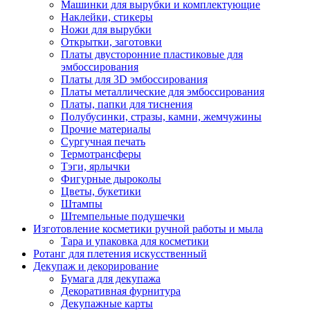
Машинки для вырубки и комплектующие
Наклейки, стикеры
Ножи для вырубки
Открытки, заготовки
Платы двусторонние пластиковые для
эмбоссирования
Платы для 3D эмбоссирования
Платы металлические для эмбоссирования
Платы, папки для тиснения
Полубусинки, стразы, камни, жемчужины
Прочие материалы
Сургучная печать
Термотрансферы
Тэги, ярлычки
Фигурные дыроколы
Цветы, букетики
Штампы
Штемпельные подушечки
Изготовление косметики ручной работы и мыла
Тара и упаковка для косметики
Ротанг для плетения искусственный
Декупаж и декорирование
Бумага для декупажа
Декоративная фурнитура
Декупажные карты