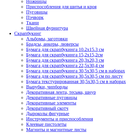
Ножницы
Приспособления для шитья и кроя
Пуговицы
Пэчворк
Ткани
Швейная фурнитура
Скрапбукинг
Альбомы, заготовки
Брадсы, анкеры, люверсы
Бумага для скрапбукинга 10.2х15.3 см
Бумага для скрапбукинга 15,2х15,2см
Бумага для скрапбукинга 20,3х20,3 см
Бумага для скрапбукинга 22,5х30,4 см
Бумага для скрапбукинга 30,5х30,5 см в наборах
Бумага для скрапбукинга 30,5х30,5 см по листу
Бумага текстурированная 30,5х30,5 см в наборах
Вырубки, чипборды
Декоративная лента, тесьма, шнур
Декоративные пуговицы
Декоративные элементы
Декоративный скотч
Дыроколы фигурные
Инструменты и приспособления
Клеевые пистолеты
Магниты и магнитные листы