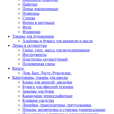
Пайетки
Перья декоративные
Помпоны
Стразы
Фатин в шпульках
Фетр
Фоамиран
Товары для художников
Альбомы и бумага для акварели и масла
Лепка и скульптура
Глина, гипс, масса для моделирования
Инструменты
Пластилин скульптурный
Полимерная глина
Книги
Дом. Быт. Досуг. Рукоделие.
Канцтовары, товары для школы
Блоки для записей, закладки
Бумага для офисной техники
Зажимы для бумаг
Карандаши чернографитные
Клеящие средства
Линейки, транспортиры, треугольники
Пеналы, косметички и сумочки универсальные