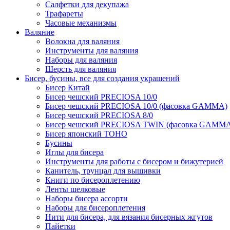
Салфетки для декупажа
Трафареты
Часовые механизмы
Валяние
Волокна для валяния
Инструменты для валяния
Наборы для валяния
Шерсть для валяния
Бисер, бусины, все для создания украшений
Бисер Китай
Бисер чешский PRECIOSA 10/0
Бисер чешский PRECIOSA 10/0 (фасовка GAMMA)
Бисер чешский PRECIOSA 8/0
Бисер чешский PRECIOSA TWIN (фасовка GAMM
Бисер японский TOHO
Бусины
Иглы для бисера
Инструменты для работы с бисером и бижутерией
Канитель, трунцал для вышивки
Книги по бисероплетению
Ленты шелковые
Наборы бисера ассорти
Наборы для бисероплетения
Нити для бисера, для вязания бисерных жгутов
Пайетки