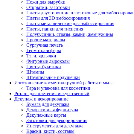
Ножи для вырубки
Открытки, заготовки
Платы двусторонние пластиковые для эмбоссирова
Платы для 3D эмбоссирования
Платы металлические для эмбоссирования
Платы, папки для тиснения
Полубусинки, стразы, камни, жемчужины
Прочие материалы
Сургучная печать
Термотрансферы
Тэги, ярлычки
Фигурные дыроколы
Цветы, букетики
Штампы
Штемпельные подушечки
Изготовление косметики ручной работы и мыла
Тара и упаковка для косметики
Ротанг для плетения искусственный
Декупаж и декорирование
Бумага для декупажа
Декоративная фурнитура
Декупажные карты
Заготовки для декорирования
Инструменты для декупажа
Краски, кисти, составы