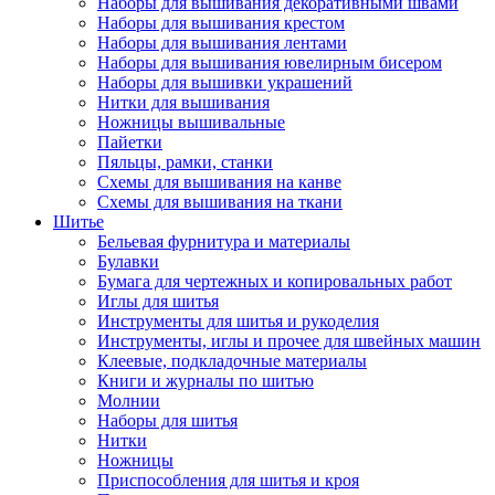
Наборы для вышивания декоративными швами
Наборы для вышивания крестом
Наборы для вышивания лентами
Наборы для вышивания ювелирным бисером
Наборы для вышивки украшений
Нитки для вышивания
Ножницы вышивальные
Пайетки
Пяльцы, рамки, станки
Схемы для вышивания на канве
Схемы для вышивания на ткани
Шитье
Бельевая фурнитура и материалы
Булавки
Бумага для чертежных и копировальных работ
Иглы для шитья
Инструменты для шитья и рукоделия
Инструменты, иглы и прочее для швейных машин
Клеевые, подкладочные материалы
Книги и журналы по шитью
Молнии
Наборы для шитья
Нитки
Ножницы
Приспособления для шитья и кроя