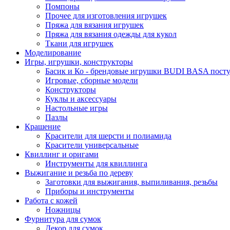
Помпоны
Прочее для изготовления игрушек
Пряжа для вязания игрушек
Пряжа для вязания одежды для кукол
Ткани для игрушек
Моделирование
Игры, игрушки, конструкторы
Басик и Ко - брендовые игрушки BUDI BASA поступ
Игровые, сборные модели
Конструкторы
Куклы и аксессуары
Настольные игры
Пазлы
Крашение
Красители для шерсти и полиамида
Красители универсальные
Квиллинг и оригами
Инструменты для квиллинга
Выжигание и резьба по дереву
Заготовки для выжигания, выпиливания, резьбы
Приборы и инструменты
Работа с кожей
Ножницы
Фурнитура для сумок
Декор для сумок