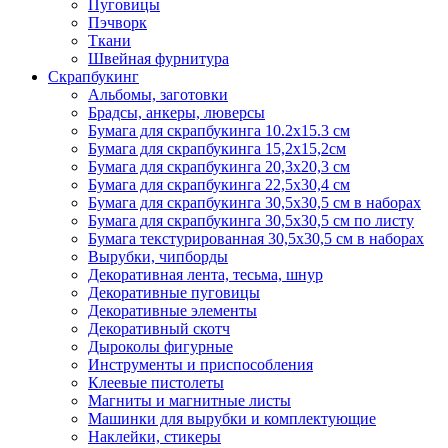
Пуговицы
Пэчворк
Ткани
Швейная фурнитура
Скрапбукинг
Альбомы, заготовки
Брадсы, анкеры, люверсы
Бумага для скрапбукинга 10.2х15.3 см
Бумага для скрапбукинга 15,2х15,2см
Бумага для скрапбукинга 20,3х20,3 см
Бумага для скрапбукинга 22,5х30,4 см
Бумага для скрапбукинга 30,5х30,5 см в наборах
Бумага для скрапбукинга 30,5х30,5 см по листу
Бумага текстурированная 30,5х30,5 см в наборах
Вырубки, чипборды
Декоративная лента, тесьма, шнур
Декоративные пуговицы
Декоративные элементы
Декоративный скотч
Дыроколы фигурные
Инструменты и приспособления
Клеевые пистолеты
Магниты и магнитные листы
Машинки для вырубки и комплектующие
Наклейки, стикеры