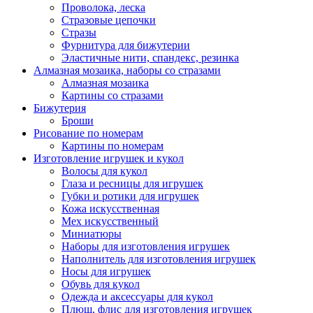
Проволока, леска
Стразовые цепочки
Стразы
Фурнитура для бижутерии
Эластичные нити, спандекс, резинка
Алмазная мозаика, наборы со стразами
Алмазная мозаика
Картины co стразами
Бижутерия
Броши
Рисование по номерам
Картины по номерам
Изготовление игрушек и кукол
Волосы для кукол
Глаза и ресницы для игрушек
Губки и ротики для игрушек
Кожа искусственная
Мех искусственный
Миниатюры
Наборы для изготовления игрушек
Наполнитель для изготовления игрушек
Носы для игрушек
Обувь для кукол
Одежда и аксессуары для кукол
Плюш, флис для изготовления игрушек