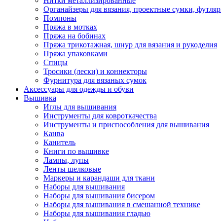
Нитки металлизированные
Органайзеры для вязания, проектные сумки, футля
Помпоны
Пряжа в мотках
Пряжа на бобинах
Пряжа трикотажная, шнур для вязания и рукоделия
Пряжа упаковками
Спицы
Тросики (лески) и коннекторы
Фурнитура для вязаных сумок
Аксессуары для одежды и обуви
Вышивка
Иглы для вышивания
Инструменты для ковроткачества
Инструменты и приспособления для вышивания
Канва
Канитель
Книги по вышивке
Лампы, лупы
Ленты шелковые
Маркеры и карандаши для ткани
Наборы для вышивания
Наборы для вышивания бисером
Наборы для вышивания в смешанной технике
Наборы для вышивания гладью