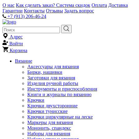
О нас
Как сделать заказ?
Система скидок
Оплата
Доставка
Гарантии
Контакты
Отзывы
Задать вопрос
+7 (913) 206-46-24
Адрес
Войти
Корзина
Вязание
Аксессуары для вязания
Бирки, нашивки
Заготовки для вязания
Изделия ручной работы
Инструменты и приспособления
Книги и журналы по вязанию
Крючки
Крючки двухсторонние
Крючки тунисские
Крючки циркулярные на леске
Маркеры для вязания
Мононить, спандекс
Наборы для вязания