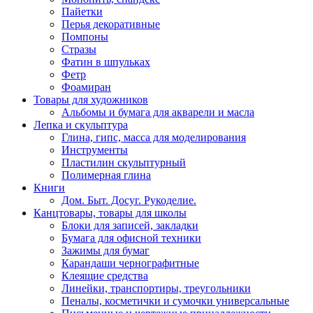
Пайетки
Перья декоративные
Помпоны
Стразы
Фатин в шпульках
Фетр
Фоамиран
Товары для художников
Альбомы и бумага для акварели и масла
Лепка и скульптура
Глина, гипс, масса для моделирования
Инструменты
Пластилин скульптурный
Полимерная глина
Книги
Дом. Быт. Досуг. Рукоделие.
Канцтовары, товары для школы
Блоки для записей, закладки
Бумага для офисной техники
Зажимы для бумаг
Карандаши чернографитные
Клеящие средства
Линейки, транспортиры, треугольники
Пеналы, косметички и сумочки универсальные