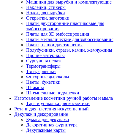
Машинки для вырубки и комплектующие
Наклейки, стикеры
Ножи для вырубки
Открытки, заготовки
Платы двусторонние пластиковые для
эмбоссирования
Платы для 3D эмбоссирования
Платы металлические для эмбоссирования
Платы, папки для тиснения
Полубусинки, стразы, камни, жемчужины
Прочие материалы
Сургучная печать
Термотрансферы
Тэги, ярлычки
Фигурные дыроколы
Цветы, букетики
Штампы
Штемпельные подушечки
Изготовление косметики ручной работы и мыла
Тара и упаковка для косметики
Ротанг для плетения искусственный
Декупаж и декорирование
Бумага для декупажа
Декоративная фурнитура
Декупажные карты