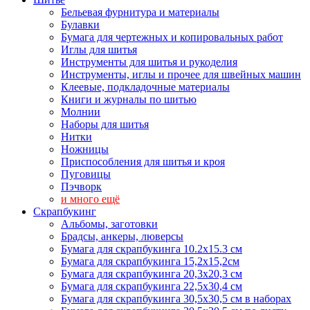
Бельевая фурнитура и материалы
Булавки
Бумага для чертежных и копировальных работ
Иглы для шитья
Инструменты для шитья и рукоделия
Инструменты, иглы и прочее для швейных машин
Клеевые, подкладочные материалы
Книги и журналы по шитью
Молнии
Наборы для шитья
Нитки
Ножницы
Приспособления для шитья и кроя
Пуговицы
Пэчворк
и много ещё
Скрапбукинг
Альбомы, заготовки
Брадсы, анкеры, люверсы
Бумага для скрапбукинга 10.2х15.3 см
Бумага для скрапбукинга 15,2х15,2см
Бумага для скрапбукинга 20,3х20,3 см
Бумага для скрапбукинга 22,5х30,4 см
Бумага для скрапбукинга 30,5х30,5 см в наборах