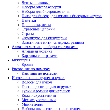
Ленты шелковые
Наборы бисера ассорти
Наборы для бисероплетения
Нити для бисера, для вязания бисерных жгутов
Пайетки
Проволока, леска
Стразовые цепочки
Стразы
Фурнитура для бижутерии
Эластичные нити, спандекс, резинка
Алмазная мозаика, наборы со стразами
Алмазная мозаика
Картины co стразами
Бижутерия
Броши
Рисование по номерам
Картины по номерам
Изготовление игрушек и кукол
Волосы для кукол
Глаза и ресницы для игрушек
Губки и ротики для игрушек
Кожа искусственная
Мех искусственный
Миниатюры
Наборы для изготовления игрушек