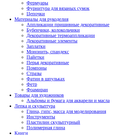
Фермуары
Фурнитура для вязаных сумок
Цепочки
Материалы для рукоделия
Аппликации пришивные декоративные
Бубенчики, колокольчики
Декоративные термоаппликации
Декоративные элементы
Заплатки
Мононить, спандекс
Пайетки
Перья декоративные
Помпоны
Стразы
Фатин в шпульках
Фетр
Фоамиран
Товары для художников
Альбомы и бумага для акварели и масла
Лепка и скульптура
Глина, гипс, масса для моделирования
Инструменты
Пластилин скульптурный
Полимерная глина
Книги