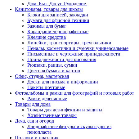
Дом. Быт. Досуг. Рукоделие.
Канцтовары, товары для школы
Блоки для записей, закладки
Бумага для офисной техники
Зажимы для бумаг
Карандаши чернографитные
Клеящие средства
Линейки, транспортиры, треугольники
Пеналы, косметички и сумочки универсальные
Письменные и чертежные принадлежности
Принадлежности для рисования
Рюкзаки, ранцы, сумки
Цветная бумага и картон
Офис, студия, мастерская
Доски для письма и информации
Пакеты почтовые
Фотоальбомы и рамки для фотографий и готовых работ
Рамки деревянные
Товары для дома
Товары для дезинфекции и защиты
Хозяйственные товары
Дача, сад и огород
Ландшафтные фигуры и скульптуры из
пенопласта
Подарки и праздник