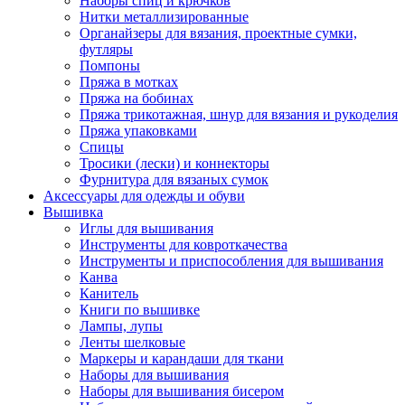
Наборы спиц и крючков
Нитки металлизированные
Органайзеры для вязания, проектные сумки,
футляры
Помпоны
Пряжа в мотках
Пряжа на бобинах
Пряжа трикотажная, шнур для вязания и рукоделия
Пряжа упаковками
Спицы
Тросики (лески) и коннекторы
Фурнитура для вязаных сумок
Аксессуары для одежды и обуви
Вышивка
Иглы для вышивания
Инструменты для ковроткачества
Инструменты и приспособления для вышивания
Канва
Канитель
Книги по вышивке
Лампы, лупы
Ленты шелковые
Маркеры и карандаши для ткани
Наборы для вышивания
Наборы для вышивания бисером