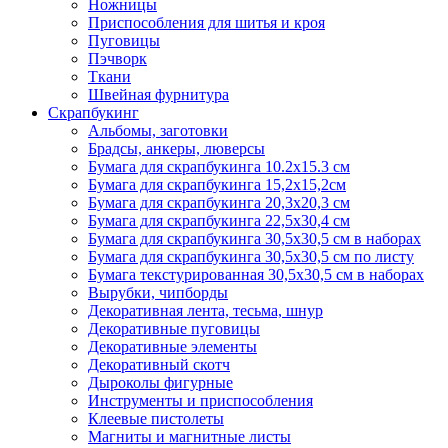
Ножницы
Приспособления для шитья и кроя
Пуговицы
Пэчворк
Ткани
Швейная фурнитура
Скрапбукинг
Альбомы, заготовки
Брадсы, анкеры, люверсы
Бумага для скрапбукинга 10.2х15.3 см
Бумага для скрапбукинга 15,2х15,2см
Бумага для скрапбукинга 20,3х20,3 см
Бумага для скрапбукинга 22,5х30,4 см
Бумага для скрапбукинга 30,5х30,5 см в наборах
Бумага для скрапбукинга 30,5х30,5 см по листу
Бумага текстурированная 30,5х30,5 см в наборах
Вырубки, чипборды
Декоративная лента, тесьма, шнур
Декоративные пуговицы
Декоративные элементы
Декоративный скотч
Дыроколы фигурные
Инструменты и приспособления
Клеевые пистолеты
Магниты и магнитные листы