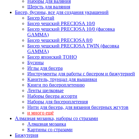
Наборы для валяния
Шерсть для валяния
Бисер, бусины, все для создания украшений
Бисер Китай
Бисер чешский PRECIOSA 10/0
Бисер чешский PRECIOSA 10/0 (фасовка
GAMMA)
Бисер чешский PRECIOSA 8/0
Бисер чешский PRECIOSA TWIN (фасовка
GAMMA)
Бисер японский TOHO
Бусины
Иглы для бисера
Инструменты для работы с бисером и бижутерией
Канитель, трунцал для вышивки
Книги по бисероплетению
Ленты шелковые
Наборы бисера ассорти
Наборы для бисероплетения
Нити для бисера, для вязания бисерных жгутов
и много ещё
Алмазная мозаика, наборы со стразами
Алмазная мозаика
Картины co стразами
Бижутерия