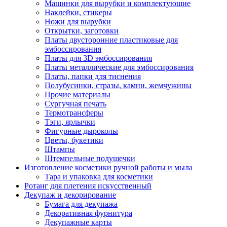
Машинки для вырубки и комплектующие
Наклейки, стикеры
Ножи для вырубки
Открытки, заготовки
Платы двусторонние пластиковые для
эмбоссирования
Платы для 3D эмбоссирования
Платы металлические для эмбоссирования
Платы, папки для тиснения
Полубусинки, стразы, камни, жемчужины
Прочие материалы
Сургучная печать
Термотрансферы
Тэги, ярлычки
Фигурные дыроколы
Цветы, букетики
Штампы
Штемпельные подушечки
Изготовление косметики ручной работы и мыла
Тара и упаковка для косметики
Ротанг для плетения искусственный
Декупаж и декорирование
Бумага для декупажа
Декоративная фурнитура
Декупажные карты