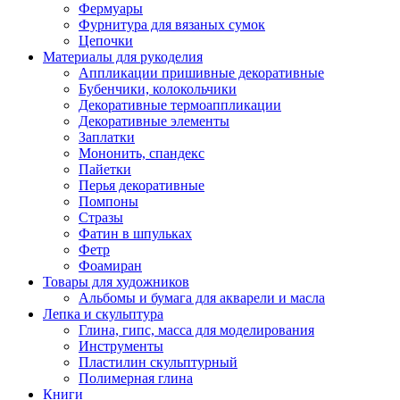
Фермуары
Фурнитура для вязаных сумок
Цепочки
Материалы для рукоделия
Аппликации пришивные декоративные
Бубенчики, колокольчики
Декоративные термоаппликации
Декоративные элементы
Заплатки
Мононить, спандекс
Пайетки
Перья декоративные
Помпоны
Стразы
Фатин в шпульках
Фетр
Фоамиран
Товары для художников
Альбомы и бумага для акварели и масла
Лепка и скульптура
Глина, гипс, масса для моделирования
Инструменты
Пластилин скульптурный
Полимерная глина
Книги