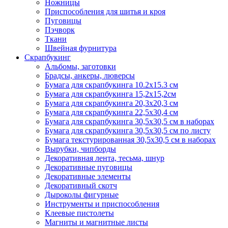
Ножницы
Приспособления для шитья и кроя
Пуговицы
Пэчворк
Ткани
Швейная фурнитура
Скрапбукинг
Альбомы, заготовки
Брадсы, анкеры, люверсы
Бумага для скрапбукинга 10.2х15.3 см
Бумага для скрапбукинга 15,2х15,2см
Бумага для скрапбукинга 20,3х20,3 см
Бумага для скрапбукинга 22,5х30,4 см
Бумага для скрапбукинга 30,5х30,5 см в наборах
Бумага для скрапбукинга 30,5х30,5 см по листу
Бумага текстурированная 30,5х30,5 см в наборах
Вырубки, чипборды
Декоративная лента, тесьма, шнур
Декоративные пуговицы
Декоративные элементы
Декоративный скотч
Дыроколы фигурные
Инструменты и приспособления
Клеевые пистолеты
Магниты и магнитные листы