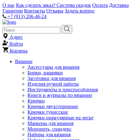
О нас
Как сделать заказ?
Система скидок
Оплата
Доставка
Гарантии
Контакты
Отзывы
Задать вопрос
+7 (913) 206-46-24
Адрес
Войти
Корзина
Вязание
Аксессуары для вязания
Бирки, нашивки
Заготовки для вязания
Изделия ручной работы
Инструменты и приспособления
Книги и журналы по вязанию
Крючки
Крючки двухсторонние
Крючки тунисские
Крючки циркулярные на леске
Маркеры для вязания
Мононить, спандекс
Наборы для вязания