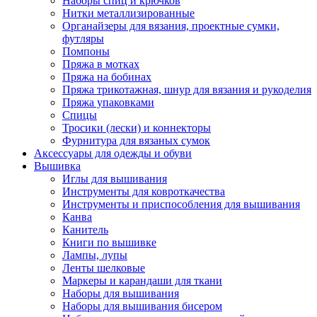
Наборы спиц и крючков
Нитки металлизированные
Органайзеры для вязания, проектные сумки,
футляры
Помпоны
Пряжа в мотках
Пряжа на бобинах
Пряжа трикотажная, шнур для вязания и рукоделия
Пряжа упаковками
Спицы
Тросики (лески) и коннекторы
Фурнитура для вязаных сумок
Аксессуары для одежды и обуви
Вышивка
Иглы для вышивания
Инструменты для ковроткачества
Инструменты и приспособления для вышивания
Канва
Канитель
Книги по вышивке
Лампы, лупы
Ленты шелковые
Маркеры и карандаши для ткани
Наборы для вышивания
Наборы для вышивания бисером