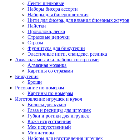
Ленты шелковые
Наборы бисера ассорти
Наборы для бисероплетения
Нити для бисера, для вязания бисерных жгутов
Пайетки
Проволока, леска
Стразовые цепочки
Стразы
Фурнитура для бижутерии
Эластичные нити, спандекс, резинка
Алмазная мозаика, наборы со стразами
Алмазная мозаика
Картины co стразами
Бижутерия
Броши
Рисование по номерам
Картины по номерам
Изготовление игрушек и кукол
Волосы для кукол
Глаза и ресницы для игрушек
Губки и ротики для игрушек
Кожа искусственная
Мех искусственный
Миниатюры
Наборы для изготовления игрушек