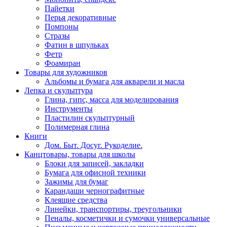
Пайетки
Перья декоративные
Помпоны
Стразы
Фатин в шпульках
Фетр
Фоамиран
Товары для художников
Альбомы и бумага для акварели и масла
Лепка и скульптура
Глина, гипс, масса для моделирования
Инструменты
Пластилин скульптурный
Полимерная глина
Книги
Дом. Быт. Досуг. Рукоделие.
Канцтовары, товары для школы
Блоки для записей, закладки
Бумага для офисной техники
Зажимы для бумаг
Карандаши чернографитные
Клеящие средства
Линейки, транспортиры, треугольники
Пеналы, косметички и сумочки универсальные