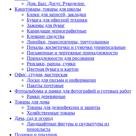
Дом. Быт. Досуг. Рукоделие.
Канцтовары, товары для школы
Блоки для записей, закладки
Бумага для офисной техники
Зажимы для бумаг
Карандаши чернографитные
Клеящие средства
Линейки, транспортиры, треугольники
Пеналы, косметички и сумочки универсальные
Письменные и чертежные принадлежности
Принадлежности для рисования
Рюкзаки, ранцы, сумки
Цветная бумага и картон
Офис, студия, мастерская
Доски для письма и информации
Пакеты почтовые
Фотоальбомы и рамки для фотографий и готовых работ
Рамки деревянные
Товары для дома
Товары для дезинфекции и защиты
Хозяйственные товары
Дача, сад и огород
Ландшафтные фигуры и скульптуры из
пенопласта
Подарки и праздник