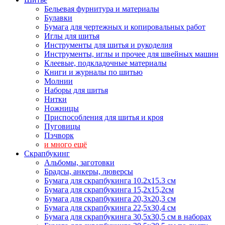
Бельевая фурнитура и материалы
Булавки
Бумага для чертежных и копировальных работ
Иглы для шитья
Инструменты для шитья и рукоделия
Инструменты, иглы и прочее для швейных машин
Клеевые, подкладочные материалы
Книги и журналы по шитью
Молнии
Наборы для шитья
Нитки
Ножницы
Приспособления для шитья и кроя
Пуговицы
Пэчворк
и много ещё
Скрапбукинг
Альбомы, заготовки
Брадсы, анкеры, люверсы
Бумага для скрапбукинга 10.2х15.3 см
Бумага для скрапбукинга 15,2х15,2см
Бумага для скрапбукинга 20,3х20,3 см
Бумага для скрапбукинга 22,5х30,4 см
Бумага для скрапбукинга 30,5х30,5 см в наборах