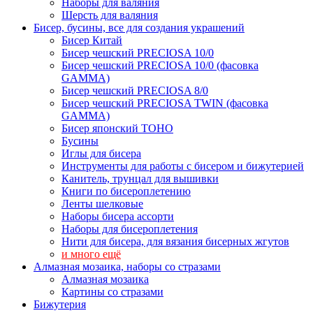
Наборы для валяния
Шерсть для валяния
Бисер, бусины, все для создания украшений
Бисер Китай
Бисер чешский PRECIOSA 10/0
Бисер чешский PRECIOSA 10/0 (фасовка
GAMMA)
Бисер чешский PRECIOSA 8/0
Бисер чешский PRECIOSA TWIN (фасовка
GAMMA)
Бисер японский TOHO
Бусины
Иглы для бисера
Инструменты для работы с бисером и бижутерией
Канитель, трунцал для вышивки
Книги по бисероплетению
Ленты шелковые
Наборы бисера ассорти
Наборы для бисероплетения
Нити для бисера, для вязания бисерных жгутов
и много ещё
Алмазная мозаика, наборы со стразами
Алмазная мозаика
Картины co стразами
Бижутерия