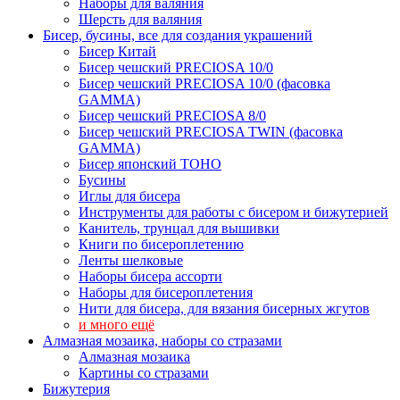
Наборы для валяния
Шерсть для валяния
Бисер, бусины, все для создания украшений
Бисер Китай
Бисер чешский PRECIOSA 10/0
Бисер чешский PRECIOSA 10/0 (фасовка
GAMMA)
Бисер чешский PRECIOSA 8/0
Бисер чешский PRECIOSA TWIN (фасовка
GAMMA)
Бисер японский TOHO
Бусины
Иглы для бисера
Инструменты для работы с бисером и бижутерией
Канитель, трунцал для вышивки
Книги по бисероплетению
Ленты шелковые
Наборы бисера ассорти
Наборы для бисероплетения
Нити для бисера, для вязания бисерных жгутов
и много ещё
Алмазная мозаика, наборы со стразами
Алмазная мозаика
Картины co стразами
Бижутерия