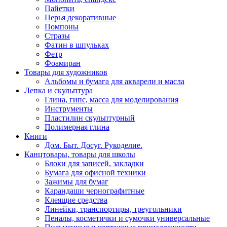
Пайетки
Перья декоративные
Помпоны
Стразы
Фатин в шпульках
Фетр
Фоамиран
Товары для художников
Альбомы и бумага для акварели и масла
Лепка и скульптура
Глина, гипс, масса для моделирования
Инструменты
Пластилин скульптурный
Полимерная глина
Книги
Дом. Быт. Досуг. Рукоделие.
Канцтовары, товары для школы
Блоки для записей, закладки
Бумага для офисной техники
Зажимы для бумаг
Карандаши чернографитные
Клеящие средства
Линейки, транспортиры, треугольники
Пеналы, косметички и сумочки универсальные