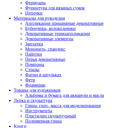
Фермуары
Фурнитура для вязаных сумок
Цепочки
Материалы для рукоделия
Аппликации пришивные декоративные
Бубенчики, колокольчики
Декоративные термоаппликации
Декоративные элементы
Заплатки
Мононить, спандекс
Пайетки
Перья декоративные
Помпоны
Стразы
Фатин в шпульках
Фетр
Фоамиран
Товары для художников
Альбомы и бумага для акварели и масла
Лепка и скульптура
Глина, гипс, масса для моделирования
Инструменты
Пластилин скульптурный
Полимерная глина
Книги