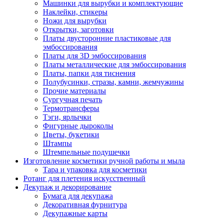
Машинки для вырубки и комплектующие
Наклейки, стикеры
Ножи для вырубки
Открытки, заготовки
Платы двусторонние пластиковые для
эмбоссирования
Платы для 3D эмбоссирования
Платы металлические для эмбоссирования
Платы, папки для тиснения
Полубусинки, стразы, камни, жемчужины
Прочие материалы
Сургучная печать
Термотрансферы
Тэги, ярлычки
Фигурные дыроколы
Цветы, букетики
Штампы
Штемпельные подушечки
Изготовление косметики ручной работы и мыла
Тара и упаковка для косметики
Ротанг для плетения искусственный
Декупаж и декорирование
Бумага для декупажа
Декоративная фурнитура
Декупажные карты