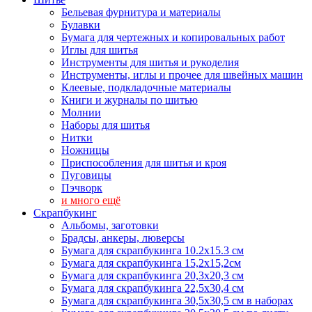
Бельевая фурнитура и материалы
Булавки
Бумага для чертежных и копировальных работ
Иглы для шитья
Инструменты для шитья и рукоделия
Инструменты, иглы и прочее для швейных машин
Клеевые, подкладочные материалы
Книги и журналы по шитью
Молнии
Наборы для шитья
Нитки
Ножницы
Приспособления для шитья и кроя
Пуговицы
Пэчворк
и много ещё
Скрапбукинг
Альбомы, заготовки
Брадсы, анкеры, люверсы
Бумага для скрапбукинга 10.2х15.3 см
Бумага для скрапбукинга 15,2х15,2см
Бумага для скрапбукинга 20,3х20,3 см
Бумага для скрапбукинга 22,5х30,4 см
Бумага для скрапбукинга 30,5х30,5 см в наборах