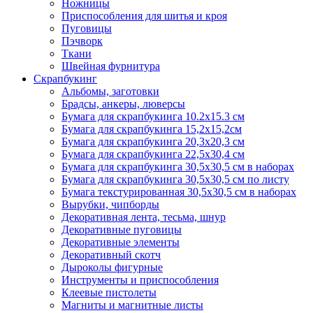
Ножницы
Приспособления для шитья и кроя
Пуговицы
Пэчворк
Ткани
Швейная фурнитура
Скрапбукинг
Альбомы, заготовки
Брадсы, анкеры, люверсы
Бумага для скрапбукинга 10.2х15.3 см
Бумага для скрапбукинга 15,2х15,2см
Бумага для скрапбукинга 20,3х20,3 см
Бумага для скрапбукинга 22,5х30,4 см
Бумага для скрапбукинга 30,5х30,5 см в наборах
Бумага для скрапбукинга 30,5х30,5 см по листу
Бумага текстурированная 30,5х30,5 см в наборах
Вырубки, чипборды
Декоративная лента, тесьма, шнур
Декоративные пуговицы
Декоративные элементы
Декоративный скотч
Дыроколы фигурные
Инструменты и приспособления
Клеевые пистолеты
Магниты и магнитные листы