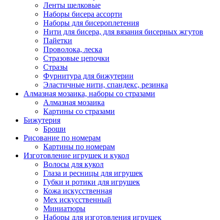
Ленты шелковые
Наборы бисера ассорти
Наборы для бисероплетения
Нити для бисера, для вязания бисерных жгутов
Пайетки
Проволока, леска
Стразовые цепочки
Стразы
Фурнитура для бижутерии
Эластичные нити, спандекс, резинка
Алмазная мозаика, наборы со стразами
Алмазная мозаика
Картины co стразами
Бижутерия
Броши
Рисование по номерам
Картины по номерам
Изготовление игрушек и кукол
Волосы для кукол
Глаза и ресницы для игрушек
Губки и ротики для игрушек
Кожа искусственная
Мех искусственный
Миниатюры
Наборы для изготовления игрушек