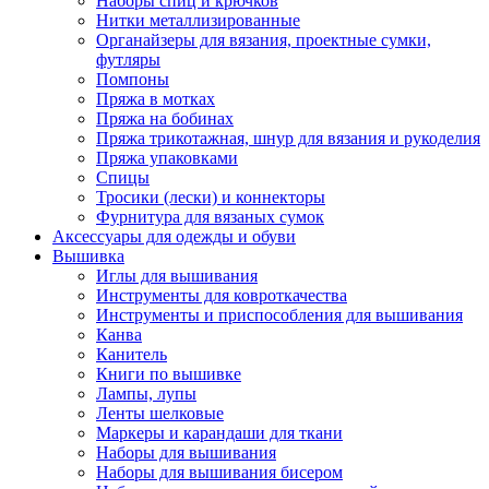
Наборы спиц и крючков
Нитки металлизированные
Органайзеры для вязания, проектные сумки,
футляры
Помпоны
Пряжа в мотках
Пряжа на бобинах
Пряжа трикотажная, шнур для вязания и рукоделия
Пряжа упаковками
Спицы
Тросики (лески) и коннекторы
Фурнитура для вязаных сумок
Аксессуары для одежды и обуви
Вышивка
Иглы для вышивания
Инструменты для ковроткачества
Инструменты и приспособления для вышивания
Канва
Канитель
Книги по вышивке
Лампы, лупы
Ленты шелковые
Маркеры и карандаши для ткани
Наборы для вышивания
Наборы для вышивания бисером