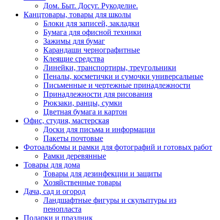
Дом. Быт. Досуг. Рукоделие.
Канцтовары, товары для школы
Блоки для записей, закладки
Бумага для офисной техники
Зажимы для бумаг
Карандаши чернографитные
Клеящие средства
Линейки, транспортиры, треугольники
Пеналы, косметички и сумочки универсальные
Письменные и чертежные принадлежности
Принадлежности для рисования
Рюкзаки, ранцы, сумки
Цветная бумага и картон
Офис, студия, мастерская
Доски для письма и информации
Пакеты почтовые
Фотоальбомы и рамки для фотографий и готовых работ
Рамки деревянные
Товары для дома
Товары для дезинфекции и защиты
Хозяйственные товары
Дача, сад и огород
Ландшафтные фигуры и скульптуры из
пенопласта
Подарки и праздник