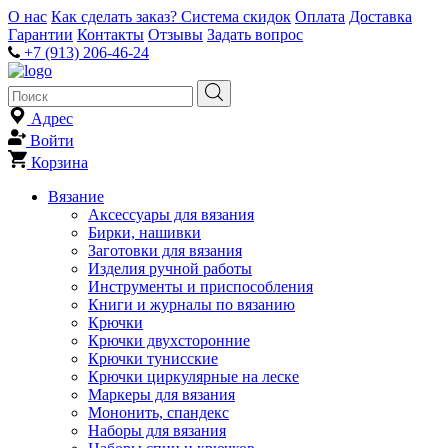
О нас
Как сделать заказ?
Система скидок
Оплата
Доставка
Гарантии
Контакты
Отзывы
Задать вопрос
+7 (913) 206-46-24
Адрес
Войти
Корзина
Вязание
Аксессуары для вязания
Бирки, нашивки
Заготовки для вязания
Изделия ручной работы
Инструменты и приспособления
Книги и журналы по вязанию
Крючки
Крючки двухсторонние
Крючки тунисские
Крючки циркулярные на леске
Маркеры для вязания
Мононить, спандекс
Наборы для вязания