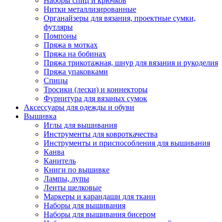
Наборы спиц и крючков
Нитки металлизированные
Органайзеры для вязания, проектные сумки,
футляры
Помпоны
Пряжа в мотках
Пряжа на бобинах
Пряжа трикотажная, шнур для вязания и рукоделия
Пряжа упаковками
Спицы
Тросики (лески) и коннекторы
Фурнитура для вязаных сумок
Аксессуары для одежды и обуви
Вышивка
Иглы для вышивания
Инструменты для ковроткачества
Инструменты и приспособления для вышивания
Канва
Канитель
Книги по вышивке
Лампы, лупы
Ленты шелковые
Маркеры и карандаши для ткани
Наборы для вышивания
Наборы для вышивания бисером