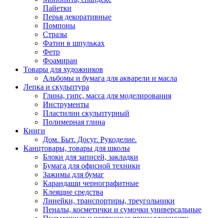
Пайетки
Перья декоративные
Помпоны
Стразы
Фатин в шпульках
Фетр
Фоамиран
Товары для художников
Альбомы и бумага для акварели и масла
Лепка и скульптура
Глина, гипс, масса для моделирования
Инструменты
Пластилин скульптурный
Полимерная глина
Книги
Дом. Быт. Досуг. Рукоделие.
Канцтовары, товары для школы
Блоки для записей, закладки
Бумага для офисной техники
Зажимы для бумаг
Карандаши чернографитные
Клеящие средства
Линейки, транспортиры, треугольники
Пеналы, косметички и сумочки универсальные