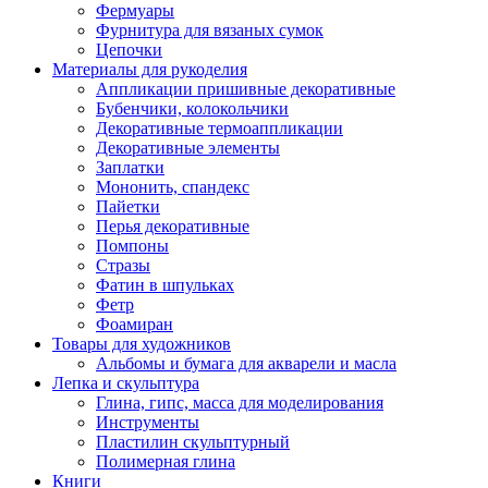
Фермуары
Фурнитура для вязаных сумок
Цепочки
Материалы для рукоделия
Аппликации пришивные декоративные
Бубенчики, колокольчики
Декоративные термоаппликации
Декоративные элементы
Заплатки
Мононить, спандекс
Пайетки
Перья декоративные
Помпоны
Стразы
Фатин в шпульках
Фетр
Фоамиран
Товары для художников
Альбомы и бумага для акварели и масла
Лепка и скульптура
Глина, гипс, масса для моделирования
Инструменты
Пластилин скульптурный
Полимерная глина
Книги