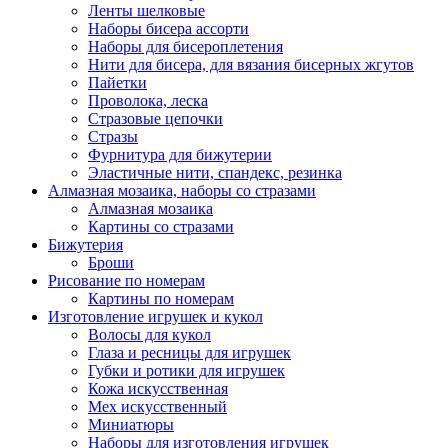
Ленты шелковые
Наборы бисера ассорти
Наборы для бисероплетения
Нити для бисера, для вязания бисерных жгутов
Пайетки
Проволока, леска
Стразовые цепочки
Стразы
Фурнитура для бижутерии
Эластичные нити, спандекс, резинка
Алмазная мозаика, наборы со стразами
Алмазная мозаика
Картины co стразами
Бижутерия
Броши
Рисование по номерам
Картины по номерам
Изготовление игрушек и кукол
Волосы для кукол
Глаза и ресницы для игрушек
Губки и ротики для игрушек
Кожа искусственная
Мех искусственный
Миниатюры
Наборы для изготовления игрушек