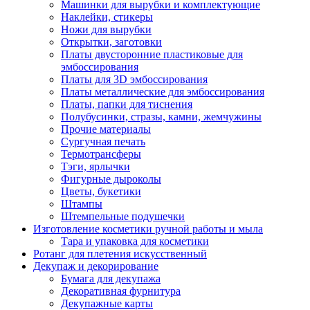
Машинки для вырубки и комплектующие
Наклейки, стикеры
Ножи для вырубки
Открытки, заготовки
Платы двусторонние пластиковые для
эмбоссирования
Платы для 3D эмбоссирования
Платы металлические для эмбоссирования
Платы, папки для тиснения
Полубусинки, стразы, камни, жемчужины
Прочие материалы
Сургучная печать
Термотрансферы
Тэги, ярлычки
Фигурные дыроколы
Цветы, букетики
Штампы
Штемпельные подушечки
Изготовление косметики ручной работы и мыла
Тара и упаковка для косметики
Ротанг для плетения искусственный
Декупаж и декорирование
Бумага для декупажа
Декоративная фурнитура
Декупажные карты