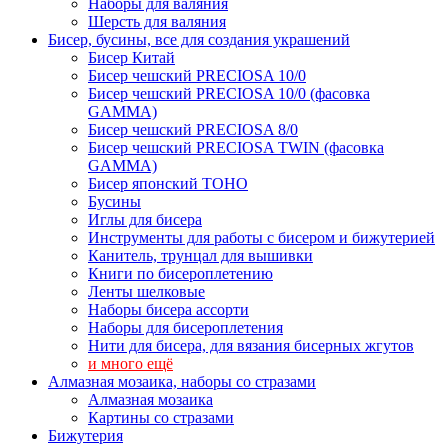
Наборы для валяния
Шерсть для валяния
Бисер, бусины, все для создания украшений
Бисер Китай
Бисер чешский PRECIOSA 10/0
Бисер чешский PRECIOSA 10/0 (фасовка
GAMMA)
Бисер чешский PRECIOSA 8/0
Бисер чешский PRECIOSA TWIN (фасовка
GAMMA)
Бисер японский TOHO
Бусины
Иглы для бисера
Инструменты для работы с бисером и бижутерией
Канитель, трунцал для вышивки
Книги по бисероплетению
Ленты шелковые
Наборы бисера ассорти
Наборы для бисероплетения
Нити для бисера, для вязания бисерных жгутов
и много ещё
Алмазная мозаика, наборы со стразами
Алмазная мозаика
Картины co стразами
Бижутерия