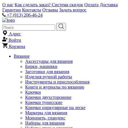
О нас
Как сделать заказ?
Система скидок
Оплата
Доставка
Гарантии
Контакты
Отзывы
Задать вопрос
+7 (913) 206-46-24
Адрес
Войти
Корзина
Вязание
Аксессуары для вязания
Бирки, нашивки
Заготовки для вязания
Изделия ручной работы
Инструменты и приспособления
Книги и журналы по вязанию
Крючки
Крючки двухсторонние
Крючки тунисские
Крючки циркулярные на леске
Маркеры для вязания
Мононить, спандекс
Наборы для вязания