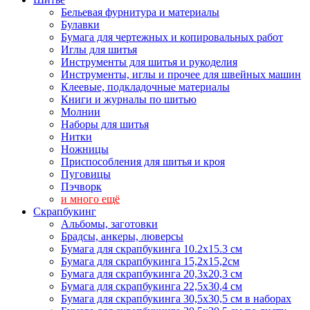
Бельевая фурнитура и материалы
Булавки
Бумага для чертежных и копировальных работ
Иглы для шитья
Инструменты для шитья и рукоделия
Инструменты, иглы и прочее для швейных машин
Клеевые, подкладочные материалы
Книги и журналы по шитью
Молнии
Наборы для шитья
Нитки
Ножницы
Приспособления для шитья и кроя
Пуговицы
Пэчворк
и много ещё
Скрапбукинг
Альбомы, заготовки
Брадсы, анкеры, люверсы
Бумага для скрапбукинга 10.2х15.3 см
Бумага для скрапбукинга 15,2х15,2см
Бумага для скрапбукинга 20,3х20,3 см
Бумага для скрапбукинга 22,5х30,4 см
Бумага для скрапбукинга 30,5х30,5 см в наборах