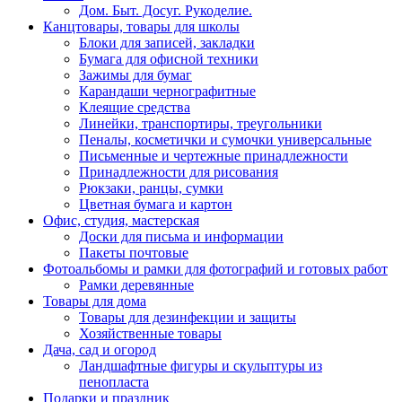
Дом. Быт. Досуг. Рукоделие.
Канцтовары, товары для школы
Блоки для записей, закладки
Бумага для офисной техники
Зажимы для бумаг
Карандаши чернографитные
Клеящие средства
Линейки, транспортиры, треугольники
Пеналы, косметички и сумочки универсальные
Письменные и чертежные принадлежности
Принадлежности для рисования
Рюкзаки, ранцы, сумки
Цветная бумага и картон
Офис, студия, мастерская
Доски для письма и информации
Пакеты почтовые
Фотоальбомы и рамки для фотографий и готовых работ
Рамки деревянные
Товары для дома
Товары для дезинфекции и защиты
Хозяйственные товары
Дача, сад и огород
Ландшафтные фигуры и скульптуры из
пенопласта
Подарки и праздник