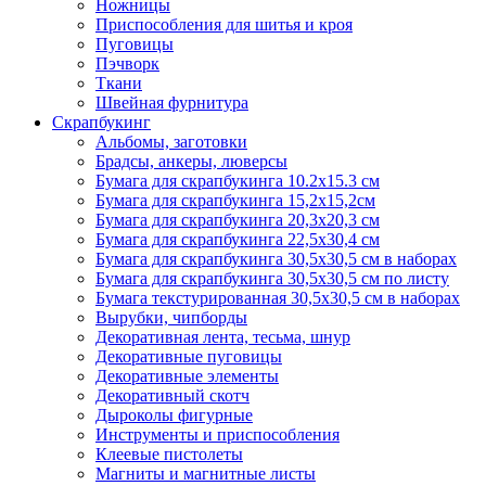
Ножницы
Приспособления для шитья и кроя
Пуговицы
Пэчворк
Ткани
Швейная фурнитура
Скрапбукинг
Альбомы, заготовки
Брадсы, анкеры, люверсы
Бумага для скрапбукинга 10.2х15.3 см
Бумага для скрапбукинга 15,2х15,2см
Бумага для скрапбукинга 20,3х20,3 см
Бумага для скрапбукинга 22,5х30,4 см
Бумага для скрапбукинга 30,5х30,5 см в наборах
Бумага для скрапбукинга 30,5х30,5 см по листу
Бумага текстурированная 30,5х30,5 см в наборах
Вырубки, чипборды
Декоративная лента, тесьма, шнур
Декоративные пуговицы
Декоративные элементы
Декоративный скотч
Дыроколы фигурные
Инструменты и приспособления
Клеевые пистолеты
Магниты и магнитные листы