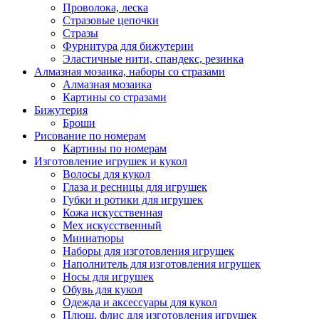
Проволока, леска
Стразовые цепочки
Стразы
Фурнитура для бижутерии
Эластичные нити, спандекс, резинка
Алмазная мозаика, наборы со стразами
Алмазная мозаика
Картины co стразами
Бижутерия
Броши
Рисование по номерам
Картины по номерам
Изготовление игрушек и кукол
Волосы для кукол
Глаза и ресницы для игрушек
Губки и ротики для игрушек
Кожа искусственная
Мех искусственный
Миниатюры
Наборы для изготовления игрушек
Наполнитель для изготовления игрушек
Носы для игрушек
Обувь для кукол
Одежда и аксессуары для кукол
Плюш, флис для изготовления игрушек