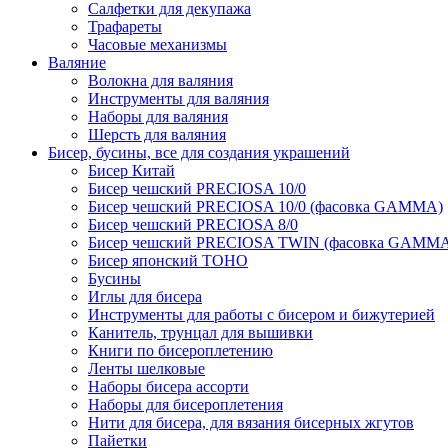
Салфетки для декупажа
Трафареты
Часовые механизмы
Валяние
Волокна для валяния
Инструменты для валяния
Наборы для валяния
Шерсть для валяния
Бисер, бусины, все для создания украшений
Бисер Китай
Бисер чешский PRECIOSA 10/0
Бисер чешский PRECIOSA 10/0 (фасовка GAMMA)
Бисер чешский PRECIOSA 8/0
Бисер чешский PRECIOSA TWIN (фасовка GAMM
Бисер японский TOHO
Бусины
Иглы для бисера
Инструменты для работы с бисером и бижутерией
Канитель, трунцал для вышивки
Книги по бисероплетению
Ленты шелковые
Наборы бисера ассорти
Наборы для бисероплетения
Нити для бисера, для вязания бисерных жгутов
Пайетки