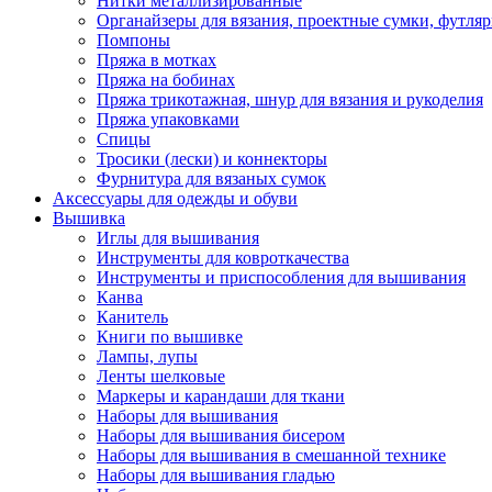
Нитки металлизированные
Органайзеры для вязания, проектные сумки, футля
Помпоны
Пряжа в мотках
Пряжа на бобинах
Пряжа трикотажная, шнур для вязания и рукоделия
Пряжа упаковками
Спицы
Тросики (лески) и коннекторы
Фурнитура для вязаных сумок
Аксессуары для одежды и обуви
Вышивка
Иглы для вышивания
Инструменты для ковроткачества
Инструменты и приспособления для вышивания
Канва
Канитель
Книги по вышивке
Лампы, лупы
Ленты шелковые
Маркеры и карандаши для ткани
Наборы для вышивания
Наборы для вышивания бисером
Наборы для вышивания в смешанной технике
Наборы для вышивания гладью