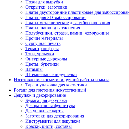
Ножи для вырубки
Открытки, заготовки
Платы двусторонние пластиковые для эмбоссирова
Платы для 3D эмбоссирования
Платы металлические для эмбоссирования
Платы, папки для тиснения
Полубусинки, стразы, камни, жемчужины
Прочие материалы
Сургучная печать
Термотрансферы
Тэги, ярлычки
Фигурные дыроколы
Цветы, букетики
Штампы
Штемпельные подушечки
Изготовление косметики ручной работы и мыла
Тара и упаковка для косметики
Ротанг для плетения искусственный
Декупаж и декорирование
Бумага для декупажа
Декоративная фурнитура
Декупажные карты
Заготовки для декорирования
Инструменты для декупажа
Краски, кисти, составы