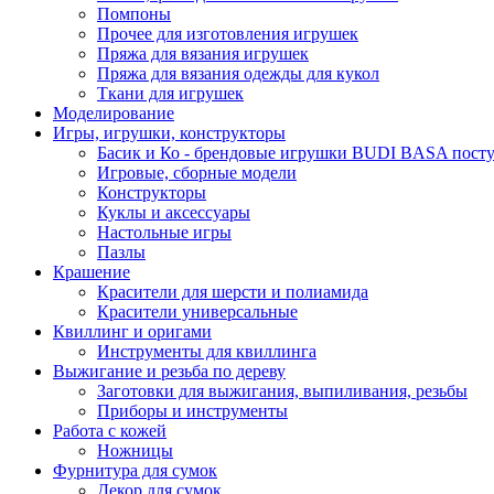
Помпоны
Прочее для изготовления игрушек
Пряжа для вязания игрушек
Пряжа для вязания одежды для кукол
Ткани для игрушек
Моделирование
Игры, игрушки, конструкторы
Басик и Ко - брендовые игрушки BUDI BASA поступ
Игровые, сборные модели
Конструкторы
Куклы и аксессуары
Настольные игры
Пазлы
Крашение
Красители для шерсти и полиамида
Красители универсальные
Квиллинг и оригами
Инструменты для квиллинга
Выжигание и резьба по дереву
Заготовки для выжигания, выпиливания, резьбы
Приборы и инструменты
Работа с кожей
Ножницы
Фурнитура для сумок
Декор для сумок