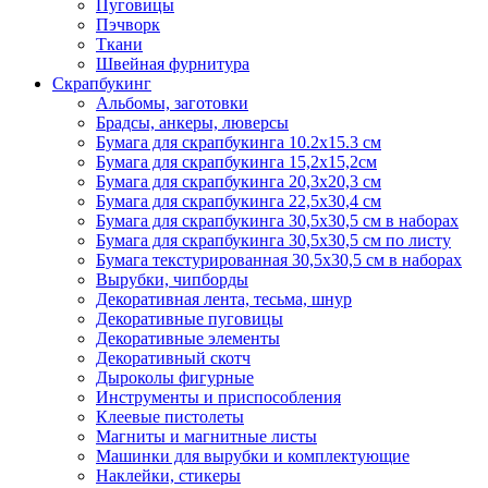
Пуговицы
Пэчворк
Ткани
Швейная фурнитура
Скрапбукинг
Альбомы, заготовки
Брадсы, анкеры, люверсы
Бумага для скрапбукинга 10.2х15.3 см
Бумага для скрапбукинга 15,2х15,2см
Бумага для скрапбукинга 20,3х20,3 см
Бумага для скрапбукинга 22,5х30,4 см
Бумага для скрапбукинга 30,5х30,5 см в наборах
Бумага для скрапбукинга 30,5х30,5 см по листу
Бумага текстурированная 30,5х30,5 см в наборах
Вырубки, чипборды
Декоративная лента, тесьма, шнур
Декоративные пуговицы
Декоративные элементы
Декоративный скотч
Дыроколы фигурные
Инструменты и приспособления
Клеевые пистолеты
Магниты и магнитные листы
Машинки для вырубки и комплектующие
Наклейки, стикеры