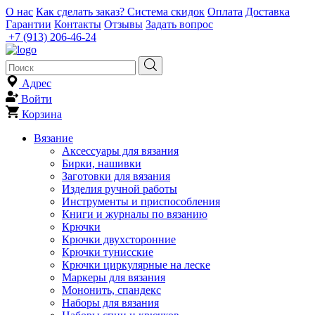
О нас
Как сделать заказ?
Система скидок
Оплата
Доставка
Гарантии
Контакты
Отзывы
Задать вопрос
+7 (913) 206-46-24
Адрес
Войти
Корзина
Вязание
Аксессуары для вязания
Бирки, нашивки
Заготовки для вязания
Изделия ручной работы
Инструменты и приспособления
Книги и журналы по вязанию
Крючки
Крючки двухсторонние
Крючки тунисские
Крючки циркулярные на леске
Маркеры для вязания
Мононить, спандекс
Наборы для вязания