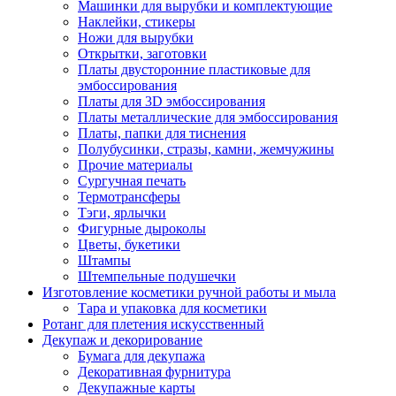
Машинки для вырубки и комплектующие
Наклейки, стикеры
Ножи для вырубки
Открытки, заготовки
Платы двусторонние пластиковые для
эмбоссирования
Платы для 3D эмбоссирования
Платы металлические для эмбоссирования
Платы, папки для тиснения
Полубусинки, стразы, камни, жемчужины
Прочие материалы
Сургучная печать
Термотрансферы
Тэги, ярлычки
Фигурные дыроколы
Цветы, букетики
Штампы
Штемпельные подушечки
Изготовление косметики ручной работы и мыла
Тара и упаковка для косметики
Ротанг для плетения искусственный
Декупаж и декорирование
Бумага для декупажа
Декоративная фурнитура
Декупажные карты