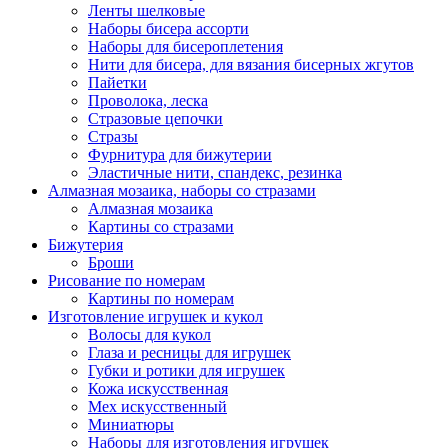
Ленты шелковые
Наборы бисера ассорти
Наборы для бисероплетения
Нити для бисера, для вязания бисерных жгутов
Пайетки
Проволока, леска
Стразовые цепочки
Стразы
Фурнитура для бижутерии
Эластичные нити, спандекс, резинка
Алмазная мозаика, наборы со стразами
Алмазная мозаика
Картины co стразами
Бижутерия
Броши
Рисование по номерам
Картины по номерам
Изготовление игрушек и кукол
Волосы для кукол
Глаза и ресницы для игрушек
Губки и ротики для игрушек
Кожа искусственная
Мех искусственный
Миниатюры
Наборы для изготовления игрушек