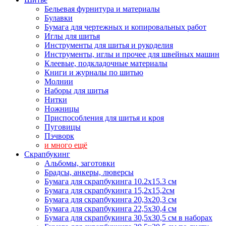
Бельевая фурнитура и материалы
Булавки
Бумага для чертежных и копировальных работ
Иглы для шитья
Инструменты для шитья и рукоделия
Инструменты, иглы и прочее для швейных машин
Клеевые, подкладочные материалы
Книги и журналы по шитью
Молнии
Наборы для шитья
Нитки
Ножницы
Приспособления для шитья и кроя
Пуговицы
Пэчворк
и много ещё
Скрапбукинг
Альбомы, заготовки
Брадсы, анкеры, люверсы
Бумага для скрапбукинга 10.2х15.3 см
Бумага для скрапбукинга 15,2х15,2см
Бумага для скрапбукинга 20,3х20,3 см
Бумага для скрапбукинга 22,5х30,4 см
Бумага для скрапбукинга 30,5х30,5 см в наборах