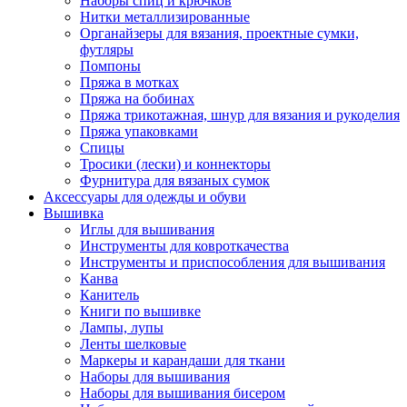
Наборы спиц и крючков
Нитки металлизированные
Органайзеры для вязания, проектные сумки,
футляры
Помпоны
Пряжа в мотках
Пряжа на бобинах
Пряжа трикотажная, шнур для вязания и рукоделия
Пряжа упаковками
Спицы
Тросики (лески) и коннекторы
Фурнитура для вязаных сумок
Аксессуары для одежды и обуви
Вышивка
Иглы для вышивания
Инструменты для ковроткачества
Инструменты и приспособления для вышивания
Канва
Канитель
Книги по вышивке
Лампы, лупы
Ленты шелковые
Маркеры и карандаши для ткани
Наборы для вышивания
Наборы для вышивания бисером