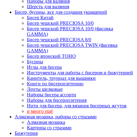
Наборы для валяния
Шерсть для валяния
Бисер, бусины, все для создания украшений
Бисер Китай
Бисер чешский PRECIOSA 10/0
Бисер чешский PRECIOSA 10/0 (фасовка
GAMMA)
Бисер чешский PRECIOSA 8/0
Бисер чешский PRECIOSA TWIN (фасовка
GAMMA)
Бисер японский TOHO
Бусины
Иглы для бисера
Инструменты для работы с бисером и бижутерией
Канитель, трунцал для вышивки
Книги по бисероплетению
Ленты шелковые
Наборы бисера ассорти
Наборы для бисероплетения
Нити для бисера, для вязания бисерных жгутов
и много ещё
Алмазная мозаика, наборы со стразами
Алмазная мозаика
Картины co стразами
Бижутерия