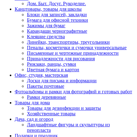
Дом. Быт. Досуг. Рукоделие.
Канцтовары, товары для школы
Блоки для записей, закладки
Бумага для офисной техники
Зажимы для бумаг
Карандаши чернографитные
Клеящие средства
Линейки, транспортиры, треугольники
Пеналы, косметички и сумочки универсальные
Письменные и чертежные принадлежности
Принадлежности для рисования
Рюкзаки, ранцы, сумки
Цветная бумага и картон
Офис, студия, мастерская
Доски для письма и информации
Пакеты почтовые
Фотоальбомы и рамки для фотографий и готовых работ
Рамки деревянные
Товары для дома
Товары для дезинфекции и защиты
Хозяйственные товары
Дача, сад и огород
Ландшафтные фигуры и скульптуры из
пенопласта
Подарки и праздник