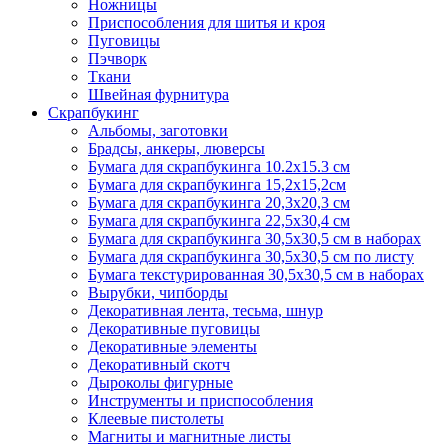
Ножницы
Приспособления для шитья и кроя
Пуговицы
Пэчворк
Ткани
Швейная фурнитура
Скрапбукинг
Альбомы, заготовки
Брадсы, анкеры, люверсы
Бумага для скрапбукинга 10.2х15.3 см
Бумага для скрапбукинга 15,2х15,2см
Бумага для скрапбукинга 20,3х20,3 см
Бумага для скрапбукинга 22,5х30,4 см
Бумага для скрапбукинга 30,5х30,5 см в наборах
Бумага для скрапбукинга 30,5х30,5 см по листу
Бумага текстурированная 30,5х30,5 см в наборах
Вырубки, чипборды
Декоративная лента, тесьма, шнур
Декоративные пуговицы
Декоративные элементы
Декоративный скотч
Дыроколы фигурные
Инструменты и приспособления
Клеевые пистолеты
Магниты и магнитные листы