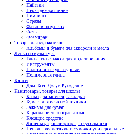
Пайетки
Перья декоративные
Помпоны
Стразы
Фатин в шпульках
Фетр
Фоамиран
Товары для художников
Альбомы и бумага для акварели и масла
Лепка и скульптура
Глина, гипс, масса для моделирования
Инструменты
Пластилин скульптурный
Полимерная глина
Книги
Дом. Быт. Досуг. Рукоделие.
Канцтовары, товары для школы
Блоки для записей, закладки
Бумага для офисной техники
Зажимы для бумаг
Карандаши чернографитные
Клеящие средства
Линейки, транспортиры, треугольники
Пеналы, косметички и сумочки универсальные