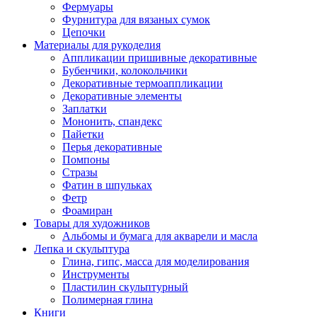
Фермуары
Фурнитура для вязаных сумок
Цепочки
Материалы для рукоделия
Аппликации пришивные декоративные
Бубенчики, колокольчики
Декоративные термоаппликации
Декоративные элементы
Заплатки
Мононить, спандекс
Пайетки
Перья декоративные
Помпоны
Стразы
Фатин в шпульках
Фетр
Фоамиран
Товары для художников
Альбомы и бумага для акварели и масла
Лепка и скульптура
Глина, гипс, масса для моделирования
Инструменты
Пластилин скульптурный
Полимерная глина
Книги