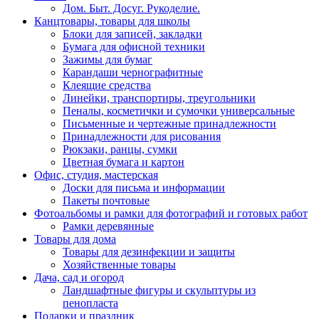
Дом. Быт. Досуг. Рукоделие.
Канцтовары, товары для школы
Блоки для записей, закладки
Бумага для офисной техники
Зажимы для бумаг
Карандаши чернографитные
Клеящие средства
Линейки, транспортиры, треугольники
Пеналы, косметички и сумочки универсальные
Письменные и чертежные принадлежности
Принадлежности для рисования
Рюкзаки, ранцы, сумки
Цветная бумага и картон
Офис, студия, мастерская
Доски для письма и информации
Пакеты почтовые
Фотоальбомы и рамки для фотографий и готовых работ
Рамки деревянные
Товары для дома
Товары для дезинфекции и защиты
Хозяйственные товары
Дача, сад и огород
Ландшафтные фигуры и скульптуры из
пенопласта
Подарки и праздник