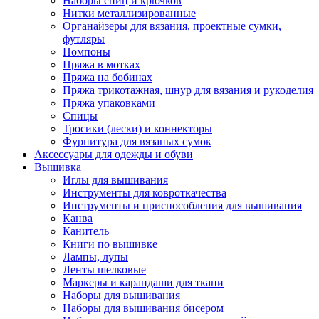
Наборы спиц и крючков
Нитки металлизированные
Органайзеры для вязания, проектные сумки,
футляры
Помпоны
Пряжа в мотках
Пряжа на бобинах
Пряжа трикотажная, шнур для вязания и рукоделия
Пряжа упаковками
Спицы
Тросики (лески) и коннекторы
Фурнитура для вязаных сумок
Аксессуары для одежды и обуви
Вышивка
Иглы для вышивания
Инструменты для ковроткачества
Инструменты и приспособления для вышивания
Канва
Канитель
Книги по вышивке
Лампы, лупы
Ленты шелковые
Маркеры и карандаши для ткани
Наборы для вышивания
Наборы для вышивания бисером