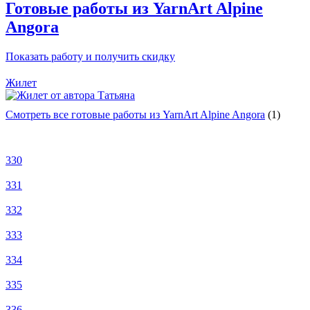
Готовые работы из YarnArt Alpine
Angora
Показать работу и получить скидку
Жилет
Смотреть все готовые работы из YarnArt Alpine Angora
(1)
330
331
332
333
334
335
336