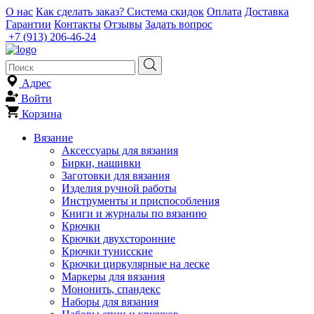
О нас
Как сделать заказ?
Система скидок
Оплата
Доставка
Гарантии
Контакты
Отзывы
Задать вопрос
+7 (913) 206-46-24
Адрес
Войти
Корзина
Вязание
Аксессуары для вязания
Бирки, нашивки
Заготовки для вязания
Изделия ручной работы
Инструменты и приспособления
Книги и журналы по вязанию
Крючки
Крючки двухсторонние
Крючки тунисские
Крючки циркулярные на леске
Маркеры для вязания
Мононить, спандекс
Наборы для вязания