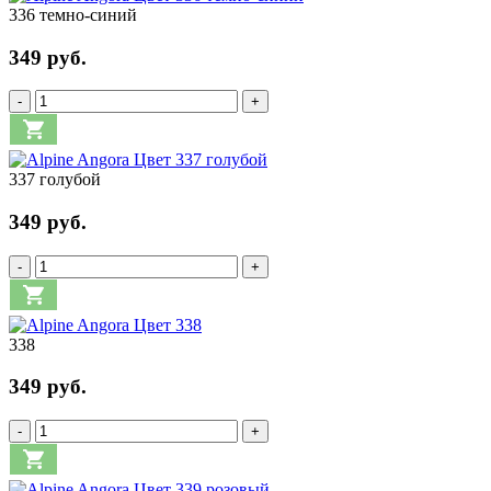
336 темно-синий
349 руб.
-
+
337 голубой
349 руб.
-
+
338
349 руб.
-
+