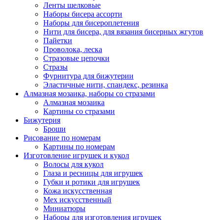
Ленты шелковые
Наборы бисера ассорти
Наборы для бисероплетения
Нити для бисера, для вязания бисерных жгутов
Пайетки
Проволока, леска
Стразовые цепочки
Стразы
Фурнитура для бижутерии
Эластичные нити, спандекс, резинка
Алмазная мозаика, наборы со стразами
Алмазная мозаика
Картины co стразами
Бижутерия
Броши
Рисование по номерам
Картины по номерам
Изготовление игрушек и кукол
Волосы для кукол
Глаза и ресницы для игрушек
Губки и ротики для игрушек
Кожа искусственная
Мех искусственный
Миниатюры
Наборы для изготовления игрушек