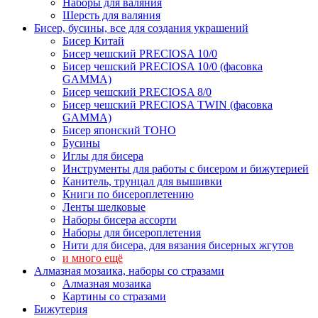
Наборы для валяния
Шерсть для валяния
Бисер, бусины, все для создания украшений
Бисер Китай
Бисер чешский PRECIOSA 10/0
Бисер чешский PRECIOSA 10/0 (фасовка
GAMMA)
Бисер чешский PRECIOSA 8/0
Бисер чешский PRECIOSA TWIN (фасовка
GAMMA)
Бисер японский TOHO
Бусины
Иглы для бисера
Инструменты для работы с бисером и бижутерией
Канитель, трунцал для вышивки
Книги по бисероплетению
Ленты шелковые
Наборы бисера ассорти
Наборы для бисероплетения
Нити для бисера, для вязания бисерных жгутов
и много ещё
Алмазная мозаика, наборы со стразами
Алмазная мозаика
Картины co стразами
Бижутерия