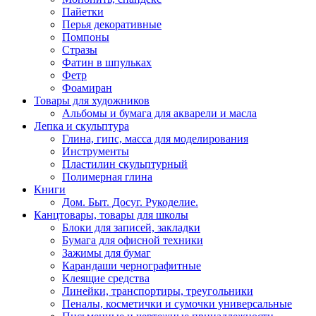
Пайетки
Перья декоративные
Помпоны
Стразы
Фатин в шпульках
Фетр
Фоамиран
Товары для художников
Альбомы и бумага для акварели и масла
Лепка и скульптура
Глина, гипс, масса для моделирования
Инструменты
Пластилин скульптурный
Полимерная глина
Книги
Дом. Быт. Досуг. Рукоделие.
Канцтовары, товары для школы
Блоки для записей, закладки
Бумага для офисной техники
Зажимы для бумаг
Карандаши чернографитные
Клеящие средства
Линейки, транспортиры, треугольники
Пеналы, косметички и сумочки универсальные