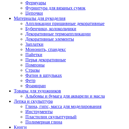
Фермуары
Фурнитура для вязаных сумок
Цепочки
Материалы для рукоделия
Аппликации пришивные декоративные
Бубенчики, колокольчики
Декоративные термоаппликации
Декоративные элементы
Заплатки
Мононить, спандекс
Пайетки
Перья декоративные
Помпоны
Стразы
Фатин в шпульках
Фетр
Фоамиран
Товары для художников
Альбомы и бумага для акварели и масла
Лепка и скульптура
Глина, гипс, масса для моделирования
Инструменты
Пластилин скульптурный
Полимерная глина
Книги