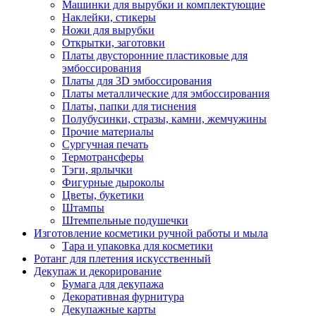
Машинки для вырубки и комплектующие
Наклейки, стикеры
Ножи для вырубки
Открытки, заготовки
Платы двусторонние пластиковые для
эмбоссирования
Платы для 3D эмбоссирования
Платы металлические для эмбоссирования
Платы, папки для тиснения
Полубусинки, стразы, камни, жемчужины
Прочие материалы
Сургучная печать
Термотрансферы
Тэги, ярлычки
Фигурные дыроколы
Цветы, букетики
Штампы
Штемпельные подушечки
Изготовление косметики ручной работы и мыла
Тара и упаковка для косметики
Ротанг для плетения искусственный
Декупаж и декорирование
Бумага для декупажа
Декоративная фурнитура
Декупажные карты