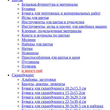
Бельевая фурнитура и материалы
Булавки
Бумага для чертежных и копировальных работ
Иглы для шитья
Инструменты для шитья и рукоделия
Инструменты, иглы и прочее для швейных машин
Клеевые, подкладочные материалы
Книги и журналы по шитью
Молнии
Наборы для шитья
Нитки
Ножницы
Приспособления для шитья и кроя
Пуговицы
Пэчворк
и много ещё
Скрапбукинг
Альбомы, заготовки
Брадсы, анкеры, люверсы
Бумага для скрапбукинга 10.2х15.3 см
Бумага для скрапбукинга 15,2х15,2см
Бумага для скрапбукинга 20,3х20,3 см
Бумага для скрапбукинга 22,5х30,4 см
Бумага для скрапбукинга 30,5х30,5 см в наборах