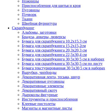
Ножницы
Приспособления для шитья и кроя
Пуговицы
Пэчворк
Ткани
Швейная фурнитура
Скрапбукинг
Альбомы, заготовки
Брадсы, анкеры, люверсы
Бумага для скрапбукинга 10.2х15.3 см
Бумага для скрапбукинга 15,2х15,2см
Бумага для скрапбукинга 20,3х20,3 см
Бумага для скрапбукинга 22,5х30,4 см
Бумага для скрапбукинга 30,5х30,5 см в наборах
Бумага для скрапбукинга 30,5х30,5 см по листу
Бумага текстурированная 30,5х30,5 см в наборах
Вырубки, чипборды
Декоративная лента, тесьма, шнур
Декоративные пуговицы
Декоративные элементы
Декоративный скотч
Дыроколы фигурные
Инструменты и приспособления
Клеевые пистолеты
Магниты и магнитные листы