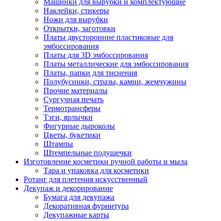
Машинки для вырубки и комплектующие
Наклейки, стикеры
Ножи для вырубки
Открытки, заготовки
Платы двусторонние пластиковые для
эмбоссирования
Платы для 3D эмбоссирования
Платы металлические для эмбоссирования
Платы, папки для тиснения
Полубусинки, стразы, камни, жемчужины
Прочие материалы
Сургучная печать
Термотрансферы
Тэги, ярлычки
Фигурные дыроколы
Цветы, букетики
Штампы
Штемпельные подушечки
Изготовление косметики ручной работы и мыла
Тара и упаковка для косметики
Ротанг для плетения искусственный
Декупаж и декорирование
Бумага для декупажа
Декоративная фурнитура
Декупажные карты