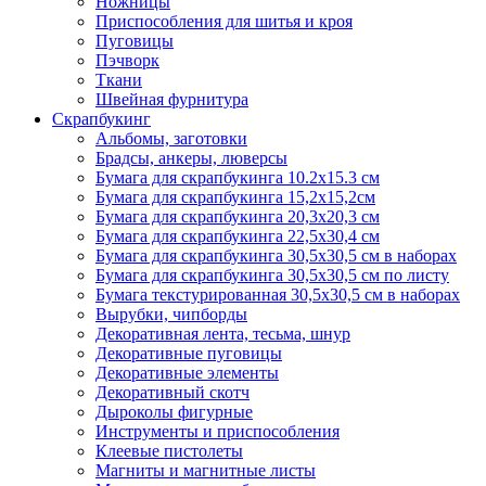
Ножницы
Приспособления для шитья и кроя
Пуговицы
Пэчворк
Ткани
Швейная фурнитура
Скрапбукинг
Альбомы, заготовки
Брадсы, анкеры, люверсы
Бумага для скрапбукинга 10.2х15.3 см
Бумага для скрапбукинга 15,2х15,2см
Бумага для скрапбукинга 20,3х20,3 см
Бумага для скрапбукинга 22,5х30,4 см
Бумага для скрапбукинга 30,5х30,5 см в наборах
Бумага для скрапбукинга 30,5х30,5 см по листу
Бумага текстурированная 30,5х30,5 см в наборах
Вырубки, чипборды
Декоративная лента, тесьма, шнур
Декоративные пуговицы
Декоративные элементы
Декоративный скотч
Дыроколы фигурные
Инструменты и приспособления
Клеевые пистолеты
Магниты и магнитные листы