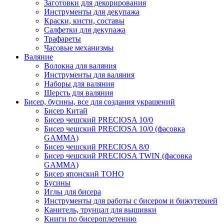
Заготовки для декорирования
Инструменты для декупажа
Краски, кисти, составы
Салфетки для декупажа
Трафареты
Часовые механизмы
Валяние
Волокна для валяния
Инструменты для валяния
Наборы для валяния
Шерсть для валяния
Бисер, бусины, все для создания украшений
Бисер Китай
Бисер чешский PRECIOSA 10/0
Бисер чешский PRECIOSA 10/0 (фасовка
GAMMA)
Бисер чешский PRECIOSA 8/0
Бисер чешский PRECIOSA TWIN (фасовка
GAMMA)
Бисер японский TOHO
Бусины
Иглы для бисера
Инструменты для работы с бисером и бижутерией
Канитель, трунцал для вышивки
Книги по бисероплетению