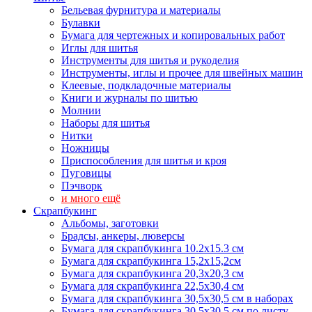
Бельевая фурнитура и материалы
Булавки
Бумага для чертежных и копировальных работ
Иглы для шитья
Инструменты для шитья и рукоделия
Инструменты, иглы и прочее для швейных машин
Клеевые, подкладочные материалы
Книги и журналы по шитью
Молнии
Наборы для шитья
Нитки
Ножницы
Приспособления для шитья и кроя
Пуговицы
Пэчворк
и много ещё
Скрапбукинг
Альбомы, заготовки
Брадсы, анкеры, люверсы
Бумага для скрапбукинга 10.2х15.3 см
Бумага для скрапбукинга 15,2х15,2см
Бумага для скрапбукинга 20,3х20,3 см
Бумага для скрапбукинга 22,5х30,4 см
Бумага для скрапбукинга 30,5х30,5 см в наборах
Бумага для скрапбукинга 30,5х30,5 см по листу