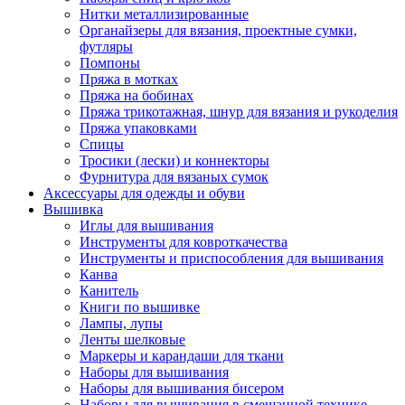
Нитки металлизированные
Органайзеры для вязания, проектные сумки,
футляры
Помпоны
Пряжа в мотках
Пряжа на бобинах
Пряжа трикотажная, шнур для вязания и рукоделия
Пряжа упаковками
Спицы
Тросики (лески) и коннекторы
Фурнитура для вязаных сумок
Аксессуары для одежды и обуви
Вышивка
Иглы для вышивания
Инструменты для ковроткачества
Инструменты и приспособления для вышивания
Канва
Канитель
Книги по вышивке
Лампы, лупы
Ленты шелковые
Маркеры и карандаши для ткани
Наборы для вышивания
Наборы для вышивания бисером
Наборы для вышивания в смешанной технике