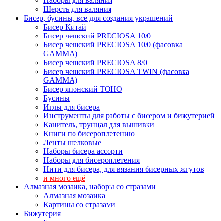
Наборы для валяния
Шерсть для валяния
Бисер, бусины, все для создания украшений
Бисер Китай
Бисер чешский PRECIOSA 10/0
Бисер чешский PRECIOSA 10/0 (фасовка
GAMMA)
Бисер чешский PRECIOSA 8/0
Бисер чешский PRECIOSA TWIN (фасовка
GAMMA)
Бисер японский TOHO
Бусины
Иглы для бисера
Инструменты для работы с бисером и бижутерией
Канитель, трунцал для вышивки
Книги по бисероплетению
Ленты шелковые
Наборы бисера ассорти
Наборы для бисероплетения
Нити для бисера, для вязания бисерных жгутов
и много ещё
Алмазная мозаика, наборы со стразами
Алмазная мозаика
Картины co стразами
Бижутерия