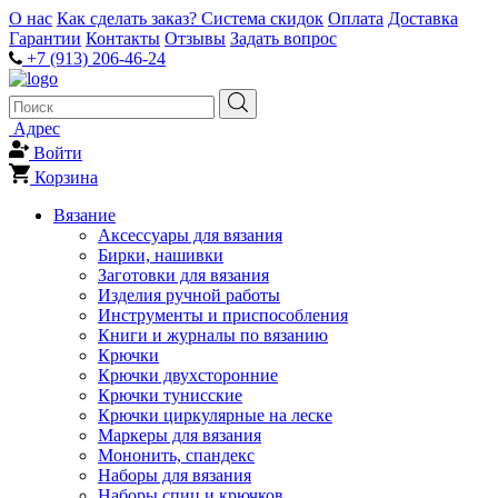
О нас
Как сделать заказ?
Система скидок
Оплата
Доставка
Гарантии
Контакты
Отзывы
Задать вопрос
+7 (913) 206-46-24
Адрес
Войти
Корзина
Вязание
Аксессуары для вязания
Бирки, нашивки
Заготовки для вязания
Изделия ручной работы
Инструменты и приспособления
Книги и журналы по вязанию
Крючки
Крючки двухсторонние
Крючки тунисские
Крючки циркулярные на леске
Маркеры для вязания
Мононить, спандекс
Наборы для вязания
Наборы спиц и крючков