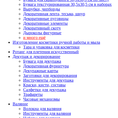
Бумага текстурированная 30,5х30,5 см в наборах
Вырубки, чипборды
Декоративная лента, тесьма, шнур
Декоративные пуговицы
Декоративные элементы
Декоративный скотч
Дыроколы фигурные
и много ещё
Изготовление косметики ручной работы и мыла
Тара и упаковка для косметики
Ротанг для плетения искусственный
Декупаж и декорирование
Бумага для декупажа
Декоративная фурнитура
Декупажные карты
Заготовки для декорирования
Инструменты для декупажа
Краски, кисти, составы
Салфетки для декупажа
Трафареты
Часовые механизмы
Валяние
Волокна для валяния
Инструменты для валяния