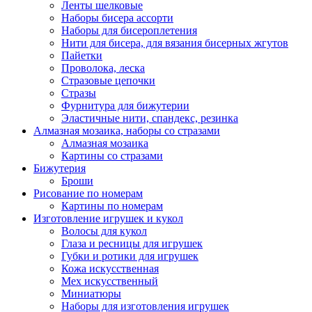
Ленты шелковые
Наборы бисера ассорти
Наборы для бисероплетения
Нити для бисера, для вязания бисерных жгутов
Пайетки
Проволока, леска
Стразовые цепочки
Стразы
Фурнитура для бижутерии
Эластичные нити, спандекс, резинка
Алмазная мозаика, наборы со стразами
Алмазная мозаика
Картины co стразами
Бижутерия
Броши
Рисование по номерам
Картины по номерам
Изготовление игрушек и кукол
Волосы для кукол
Глаза и ресницы для игрушек
Губки и ротики для игрушек
Кожа искусственная
Мех искусственный
Миниатюры
Наборы для изготовления игрушек