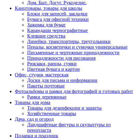
Дом. Быт. Досуг. Рукоделие.
Канцтовары, товары для школы
Блоки для записей, закладки
Бумага для офисной техники
Зажимы для бумаг
Карандаши чернографитные
Клеящие средства
Линейки, транспортиры, треугольники
Пеналы, косметички и сумочки универсальные
Письменные и чертежные принадлежности
Принадлежности для рисования
Рюкзаки, ранцы, сумки
Цветная бумага и картон
Офис, студия, мастерская
Доски для письма и информации
Пакеты почтовые
Фотоальбомы и рамки для фотографий и готовых работ
Рамки деревянные
Товары для дома
Товары для дезинфекции и защиты
Хозяйственные товары
Дача, сад и огород
Ландшафтные фигуры и скульптуры из
пенопласта
Подарки и праздник