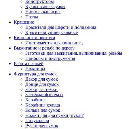
Конструкторы
Куклы и аксессуары
Настольные игры
Пазлы
Крашение
Красители для шерсти и полиамида
Красители универсальные
Квиллинг и оригами
Инструменты для квиллинга
Выжигание и резьба по дереву
Заготовки для выжигания, выпиливания, резьбы
Приборы и инструменты
Работа с кожей
Ножницы
Фурнитура для сумок
Декор для сумок
Донце для сумок
Замки, застежки
Застежки фастексы
Карабины
Карабины кольца
Кольца для сумок
Ножки для дна сумки (пукли)
Полукольца
Ручки для сумок