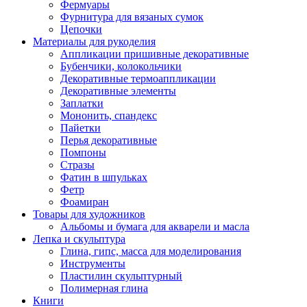
Фермуары
Фурнитура для вязаных сумок
Цепочки
Материалы для рукоделия
Аппликации пришивные декоративные
Бубенчики, колокольчики
Декоративные термоаппликации
Декоративные элементы
Заплатки
Мононить, спандекс
Пайетки
Перья декоративные
Помпоны
Стразы
Фатин в шпульках
Фетр
Фоамиран
Товары для художников
Альбомы и бумага для акварели и масла
Лепка и скульптура
Глина, гипс, масса для моделирования
Инструменты
Пластилин скульптурный
Полимерная глина
Книги