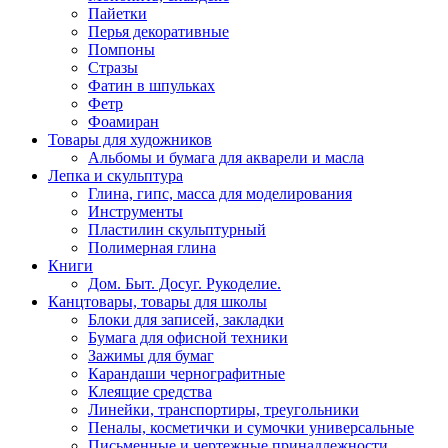
Пайетки
Перья декоративные
Помпоны
Стразы
Фатин в шпульках
Фетр
Фоамиран
Товары для художников
Альбомы и бумага для акварели и масла
Лепка и скульптура
Глина, гипс, масса для моделирования
Инструменты
Пластилин скульптурный
Полимерная глина
Книги
Дом. Быт. Досуг. Рукоделие.
Канцтовары, товары для школы
Блоки для записей, закладки
Бумага для офисной техники
Зажимы для бумаг
Карандаши чернографитные
Клеящие средства
Линейки, транспортиры, треугольники
Пеналы, косметички и сумочки универсальные
Письменные и чертежные принадлежности