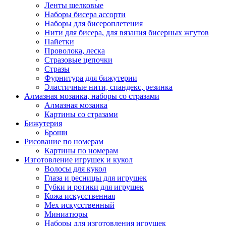
Ленты шелковые
Наборы бисера ассорти
Наборы для бисероплетения
Нити для бисера, для вязания бисерных жгутов
Пайетки
Проволока, леска
Стразовые цепочки
Стразы
Фурнитура для бижутерии
Эластичные нити, спандекс, резинка
Алмазная мозаика, наборы со стразами
Алмазная мозаика
Картины co стразами
Бижутерия
Броши
Рисование по номерам
Картины по номерам
Изготовление игрушек и кукол
Волосы для кукол
Глаза и ресницы для игрушек
Губки и ротики для игрушек
Кожа искусственная
Мех искусственный
Миниатюры
Наборы для изготовления игрушек