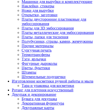
Машинки для вырубки и комплектующие
Наклейки, стикеры
Ножи для вырубки
Открытки, заготовки
Платы двусторонние пластиковые для
эмбоссирования
Платы для 3D эмбоссирования
Платы металлические для эмбоссирования
Платы, папки для тиснения
Полубусинки, стразы, камни, жемчужины
Прочие материалы
Сургучная печать
Термотрансферы
Тэги, ярлычки
Фигурные дыроколы
Цветы, букетики
Штампы
Штемпельные подушечки
Изготовление косметики ручной работы и мыла
Тара и упаковка для косметики
Ротанг для плетения искусственный
Декупаж и декорирование
Бумага для декупажа
Декоративная фурнитура
Декупажные карты