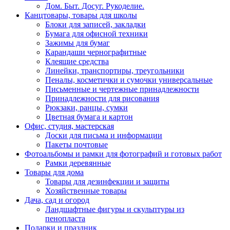
Дом. Быт. Досуг. Рукоделие.
Канцтовары, товары для школы
Блоки для записей, закладки
Бумага для офисной техники
Зажимы для бумаг
Карандаши чернографитные
Клеящие средства
Линейки, транспортиры, треугольники
Пеналы, косметички и сумочки универсальные
Письменные и чертежные принадлежности
Принадлежности для рисования
Рюкзаки, ранцы, сумки
Цветная бумага и картон
Офис, студия, мастерская
Доски для письма и информации
Пакеты почтовые
Фотоальбомы и рамки для фотографий и готовых работ
Рамки деревянные
Товары для дома
Товары для дезинфекции и защиты
Хозяйственные товары
Дача, сад и огород
Ландшафтные фигуры и скульптуры из
пенопласта
Подарки и праздник