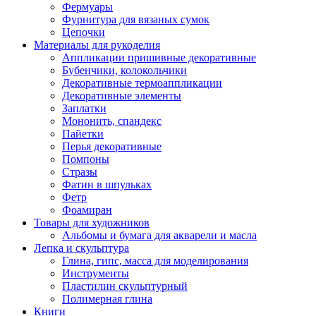
Фермуары
Фурнитура для вязаных сумок
Цепочки
Материалы для рукоделия
Аппликации пришивные декоративные
Бубенчики, колокольчики
Декоративные термоаппликации
Декоративные элементы
Заплатки
Мононить, спандекс
Пайетки
Перья декоративные
Помпоны
Стразы
Фатин в шпульках
Фетр
Фоамиран
Товары для художников
Альбомы и бумага для акварели и масла
Лепка и скульптура
Глина, гипс, масса для моделирования
Инструменты
Пластилин скульптурный
Полимерная глина
Книги