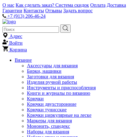
О нас
Как сделать заказ?
Система скидок
Оплата
Доставка
Гарантии
Контакты
Отзывы
Задать вопрос
+7 (913) 206-46-24
Адрес
Войти
Корзина
Вязание
Аксессуары для вязания
Бирки, нашивки
Заготовки для вязания
Изделия ручной работы
Инструменты и приспособления
Книги и журналы по вязанию
Крючки
Крючки двухсторонние
Крючки тунисские
Крючки циркулярные на леске
Маркеры для вязания
Мононить, спандекс
Наборы для вязания