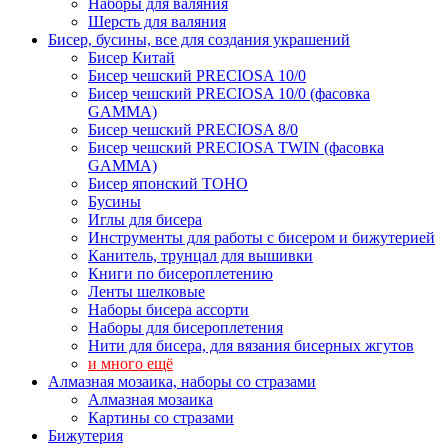
Наборы для валяния
Шерсть для валяния
Бисер, бусины, все для создания украшений
Бисер Китай
Бисер чешский PRECIOSA 10/0
Бисер чешский PRECIOSA 10/0 (фасовка
GAMMA)
Бисер чешский PRECIOSA 8/0
Бисер чешский PRECIOSA TWIN (фасовка
GAMMA)
Бисер японский TOHO
Бусины
Иглы для бисера
Инструменты для работы с бисером и бижутерией
Канитель, трунцал для вышивки
Книги по бисероплетению
Ленты шелковые
Наборы бисера ассорти
Наборы для бисероплетения
Нити для бисера, для вязания бисерных жгутов
и много ещё
Алмазная мозаика, наборы со стразами
Алмазная мозаика
Картины co стразами
Бижутерия