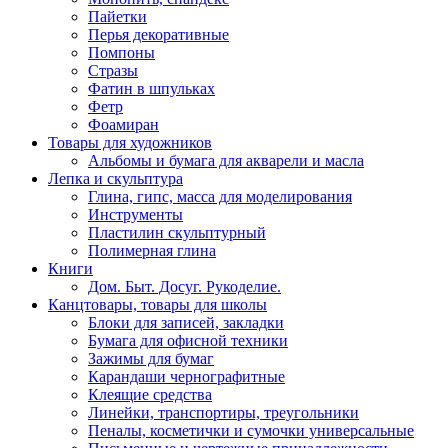
Пайетки
Перья декоративные
Помпоны
Стразы
Фатин в шпульках
Фетр
Фоамиран
Товары для художников
Альбомы и бумага для акварели и масла
Лепка и скульптура
Глина, гипс, масса для моделирования
Инструменты
Пластилин скульптурный
Полимерная глина
Книги
Дом. Быт. Досуг. Рукоделие.
Канцтовары, товары для школы
Блоки для записей, закладки
Бумага для офисной техники
Зажимы для бумаг
Карандаши чернографитные
Клеящие средства
Линейки, транспортиры, треугольники
Пеналы, косметички и сумочки универсальные