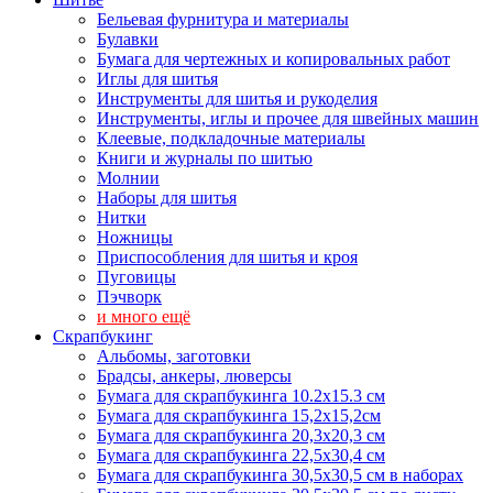
Бельевая фурнитура и материалы
Булавки
Бумага для чертежных и копировальных работ
Иглы для шитья
Инструменты для шитья и рукоделия
Инструменты, иглы и прочее для швейных машин
Клеевые, подкладочные материалы
Книги и журналы по шитью
Молнии
Наборы для шитья
Нитки
Ножницы
Приспособления для шитья и кроя
Пуговицы
Пэчворк
и много ещё
Скрапбукинг
Альбомы, заготовки
Брадсы, анкеры, люверсы
Бумага для скрапбукинга 10.2х15.3 см
Бумага для скрапбукинга 15,2х15,2см
Бумага для скрапбукинга 20,3х20,3 см
Бумага для скрапбукинга 22,5х30,4 см
Бумага для скрапбукинга 30,5х30,5 см в наборах