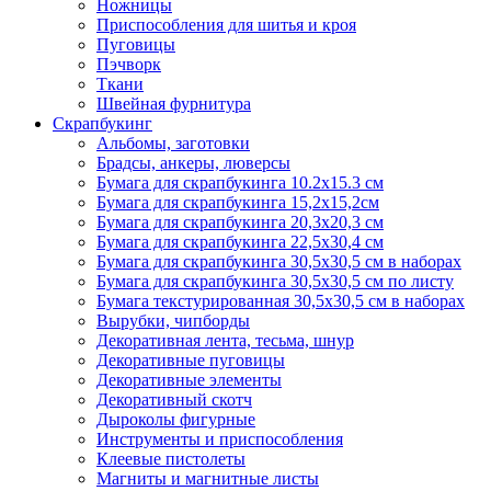
Ножницы
Приспособления для шитья и кроя
Пуговицы
Пэчворк
Ткани
Швейная фурнитура
Скрапбукинг
Альбомы, заготовки
Брадсы, анкеры, люверсы
Бумага для скрапбукинга 10.2х15.3 см
Бумага для скрапбукинга 15,2х15,2см
Бумага для скрапбукинга 20,3х20,3 см
Бумага для скрапбукинга 22,5х30,4 см
Бумага для скрапбукинга 30,5х30,5 см в наборах
Бумага для скрапбукинга 30,5х30,5 см по листу
Бумага текстурированная 30,5х30,5 см в наборах
Вырубки, чипборды
Декоративная лента, тесьма, шнур
Декоративные пуговицы
Декоративные элементы
Декоративный скотч
Дыроколы фигурные
Инструменты и приспособления
Клеевые пистолеты
Магниты и магнитные листы