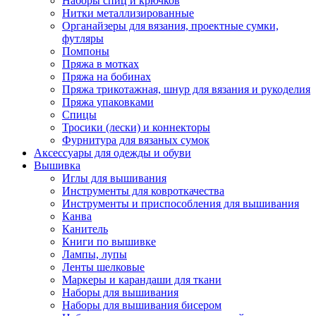
Наборы спиц и крючков
Нитки металлизированные
Органайзеры для вязания, проектные сумки,
футляры
Помпоны
Пряжа в мотках
Пряжа на бобинах
Пряжа трикотажная, шнур для вязания и рукоделия
Пряжа упаковками
Спицы
Тросики (лески) и коннекторы
Фурнитура для вязаных сумок
Аксессуары для одежды и обуви
Вышивка
Иглы для вышивания
Инструменты для ковроткачества
Инструменты и приспособления для вышивания
Канва
Канитель
Книги по вышивке
Лампы, лупы
Ленты шелковые
Маркеры и карандаши для ткани
Наборы для вышивания
Наборы для вышивания бисером