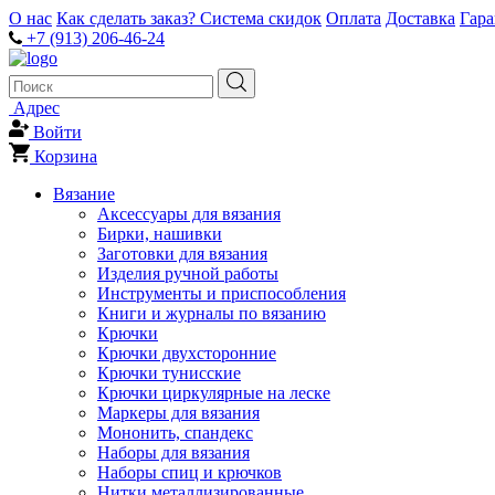
О нас
Как сделать заказ?
Система скидок
Оплата
Доставка
Гар
+7 (913) 206-46-24
Адрес
Войти
Корзина
Вязание
Аксессуары для вязания
Бирки, нашивки
Заготовки для вязания
Изделия ручной работы
Инструменты и приспособления
Книги и журналы по вязанию
Крючки
Крючки двухсторонние
Крючки тунисские
Крючки циркулярные на леске
Маркеры для вязания
Мононить, спандекс
Наборы для вязания
Наборы спиц и крючков
Нитки металлизированные