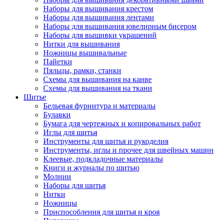
Наборы для вышивания крестом
Наборы для вышивания лентами
Наборы для вышивания ювелирным бисером
Наборы для вышивки украшений
Нитки для вышивания
Ножницы вышивальные
Пайетки
Пяльцы, рамки, станки
Схемы для вышивания на канве
Схемы для вышивания на ткани
Шитье
Бельевая фурнитура и материалы
Булавки
Бумага для чертежных и копировальных работ
Иглы для шитья
Инструменты для шитья и рукоделия
Инструменты, иглы и прочее для швейных машин
Клеевые, подкладочные материалы
Книги и журналы по шитью
Молнии
Наборы для шитья
Нитки
Ножницы
Приспособления для шитья и кроя