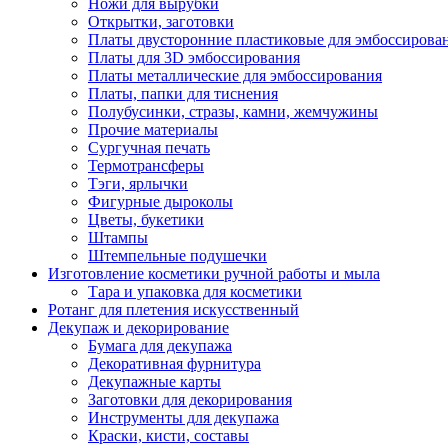
Ножи для вырубки
Открытки, заготовки
Платы двусторонние пластиковые для эмбоссирова
Платы для 3D эмбоссирования
Платы металлические для эмбоссирования
Платы, папки для тиснения
Полубусинки, стразы, камни, жемчужины
Прочие материалы
Сургучная печать
Термотрансферы
Тэги, ярлычки
Фигурные дыроколы
Цветы, букетики
Штампы
Штемпельные подушечки
Изготовление косметики ручной работы и мыла
Тара и упаковка для косметики
Ротанг для плетения искусственный
Декупаж и декорирование
Бумага для декупажа
Декоративная фурнитура
Декупажные карты
Заготовки для декорирования
Инструменты для декупажа
Краски, кисти, составы