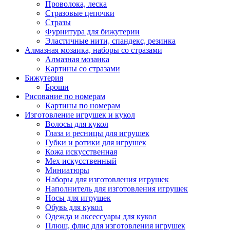
Проволока, леска
Стразовые цепочки
Стразы
Фурнитура для бижутерии
Эластичные нити, спандекс, резинка
Алмазная мозаика, наборы со стразами
Алмазная мозаика
Картины co стразами
Бижутерия
Броши
Рисование по номерам
Картины по номерам
Изготовление игрушек и кукол
Волосы для кукол
Глаза и ресницы для игрушек
Губки и ротики для игрушек
Кожа искусственная
Мех искусственный
Миниатюры
Наборы для изготовления игрушек
Наполнитель для изготовления игрушек
Носы для игрушек
Обувь для кукол
Одежда и аксессуары для кукол
Плюш, флис для изготовления игрушек