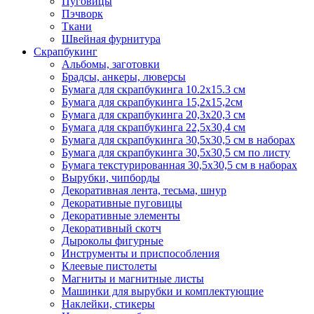
Пуговицы
Пэчворк
Ткани
Швейная фурнитура
Скрапбукинг
Альбомы, заготовки
Брадсы, анкеры, люверсы
Бумага для скрапбукинга 10.2х15.3 см
Бумага для скрапбукинга 15,2х15,2см
Бумага для скрапбукинга 20,3х20,3 см
Бумага для скрапбукинга 22,5х30,4 см
Бумага для скрапбукинга 30,5х30,5 см в наборах
Бумага для скрапбукинга 30,5х30,5 см по листу
Бумага текстурированная 30,5х30,5 см в наборах
Вырубки, чипборды
Декоративная лента, тесьма, шнур
Декоративные пуговицы
Декоративные элементы
Декоративный скотч
Дыроколы фигурные
Инструменты и приспособления
Клеевые пистолеты
Магниты и магнитные листы
Машинки для вырубки и комплектующие
Наклейки, стикеры