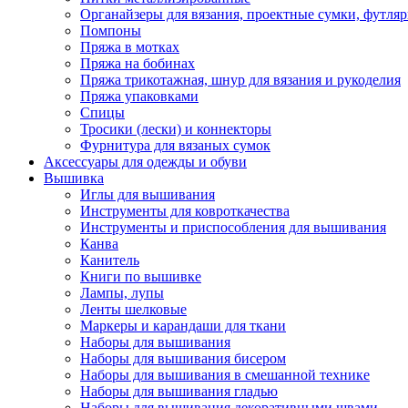
Органайзеры для вязания, проектные сумки, футля
Помпоны
Пряжа в мотках
Пряжа на бобинах
Пряжа трикотажная, шнур для вязания и рукоделия
Пряжа упаковками
Спицы
Тросики (лески) и коннекторы
Фурнитура для вязаных сумок
Аксессуары для одежды и обуви
Вышивка
Иглы для вышивания
Инструменты для ковроткачества
Инструменты и приспособления для вышивания
Канва
Канитель
Книги по вышивке
Лампы, лупы
Ленты шелковые
Маркеры и карандаши для ткани
Наборы для вышивания
Наборы для вышивания бисером
Наборы для вышивания в смешанной технике
Наборы для вышивания гладью
Наборы для вышивания декоративными швами