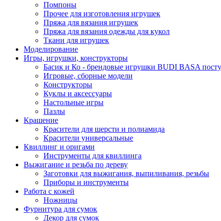
Помпоны
Прочее для изготовления игрушек
Пряжа для вязания игрушек
Пряжа для вязания одежды для кукол
Ткани для игрушек
Моделирование
Игры, игрушки, конструкторы
Басик и Ко - брендовые игрушки BUDI BASA поступ
Игровые, сборные модели
Конструкторы
Куклы и аксессуары
Настольные игры
Пазлы
Крашение
Красители для шерсти и полиамида
Красители универсальные
Квиллинг и оригами
Инструменты для квиллинга
Выжигание и резьба по дереву
Заготовки для выжигания, выпиливания, резьбы
Приборы и инструменты
Работа с кожей
Ножницы
Фурнитура для сумок
Декор для сумок