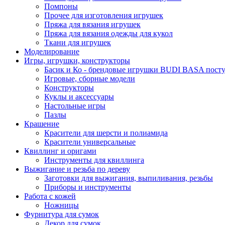
Помпоны
Прочее для изготовления игрушек
Пряжа для вязания игрушек
Пряжа для вязания одежды для кукол
Ткани для игрушек
Моделирование
Игры, игрушки, конструкторы
Басик и Ко - брендовые игрушки BUDI BASA поступ
Игровые, сборные модели
Конструкторы
Куклы и аксессуары
Настольные игры
Пазлы
Крашение
Красители для шерсти и полиамида
Красители универсальные
Квиллинг и оригами
Инструменты для квиллинга
Выжигание и резьба по дереву
Заготовки для выжигания, выпиливания, резьбы
Приборы и инструменты
Работа с кожей
Ножницы
Фурнитура для сумок
Декор для сумок