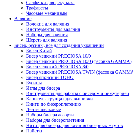
Салфетки для декупажа
Трафареты
Часовые механизмы
Валяние
Волокна для валяния
Инструменты для валяния
Наборы для валяния
Шерсть для валяния
Бисер, бусины, все для создания украшений
Бисер Китай
Бисер чешский PRECIOSA 10/0
Бисер чешский PRECIOSA 10/0 (фасовка GAMMA)
Бисер чешский PRECIOSA 8/0
Бисер чешский PRECIOSA TWIN (фасовка GAMM
Бисер японский TOHO
Бусины
Иглы для бисера
Инструменты для работы с бисером и бижутерией
Канитель, трунцал для вышивки
Книги по бисероплетению
Ленты шелковые
Наборы бисера ассорти
Наборы для бисероплетения
Нити для бисера, для вязания бисерных жгутов
Пайетки