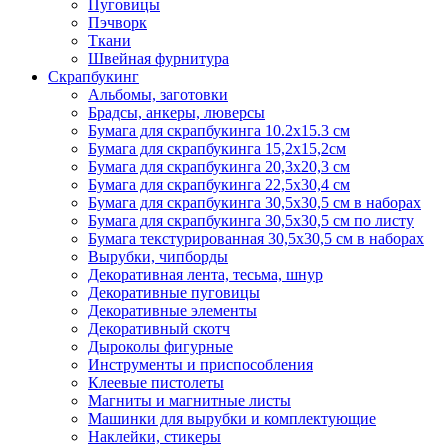
Пуговицы
Пэчворк
Ткани
Швейная фурнитура
Скрапбукинг
Альбомы, заготовки
Брадсы, анкеры, люверсы
Бумага для скрапбукинга 10.2х15.3 см
Бумага для скрапбукинга 15,2х15,2см
Бумага для скрапбукинга 20,3х20,3 см
Бумага для скрапбукинга 22,5х30,4 см
Бумага для скрапбукинга 30,5х30,5 см в наборах
Бумага для скрапбукинга 30,5х30,5 см по листу
Бумага текстурированная 30,5х30,5 см в наборах
Вырубки, чипборды
Декоративная лента, тесьма, шнур
Декоративные пуговицы
Декоративные элементы
Декоративный скотч
Дыроколы фигурные
Инструменты и приспособления
Клеевые пистолеты
Магниты и магнитные листы
Машинки для вырубки и комплектующие
Наклейки, стикеры