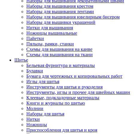
Наборы для вышивания декоративными швами
Наборы для вышивания крестом
Наборы для вышивания лентами
Наборы для вышивания ювелирным бисером
Наборы для вышивки украшений
Нитки для вышивания
Ножницы вышивальные
Пайетки
Пяльцы, рамки, станки
Схемы для вышивания на канве
Схемы для вышивания на ткани
Шитье
Бельевая фурнитура и материалы
Булавки
Бумага для чертежных и копировальных работ
Иглы для шитья
Инструменты для шитья и рукоделия
Инструменты, иглы и прочее для швейных машин
Клеевые, подкладочные материалы
Книги и журналы по шитью
Молнии
Наборы для шитья
Нитки
Ножницы
Приспособления для шитья и кроя