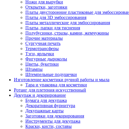
Ножи для вырубки
Открытки, заготовки
Платы двусторонние пластиковые для эмбоссирова
Платы для 3D эмбоссирования
Платы металлические для эмбоссирования
Платы, папки для тиснения
Полубусинки, стразы, камни, жемчужины
Прочие материалы
Сургучная печать
Термотрансферы
Тэги, ярлычки
Фигурные дыроколы
Цветы, букетики
Штампы
Штемпельные подушечки
Изготовление косметики ручной работы и мыла
Тара и упаковка для косметики
Ротанг для плетения искусственный
Декупаж и декорирование
Бумага для декупажа
Декоративная фурнитура
Декупажные карты
Заготовки для декорирования
Инструменты для декупажа
Краски, кисти, составы