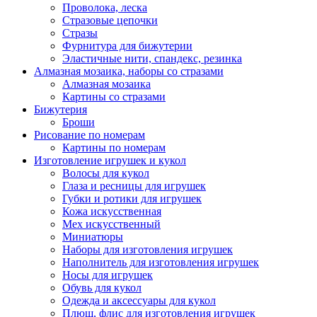
Проволока, леска
Стразовые цепочки
Стразы
Фурнитура для бижутерии
Эластичные нити, спандекс, резинка
Алмазная мозаика, наборы со стразами
Алмазная мозаика
Картины co стразами
Бижутерия
Броши
Рисование по номерам
Картины по номерам
Изготовление игрушек и кукол
Волосы для кукол
Глаза и ресницы для игрушек
Губки и ротики для игрушек
Кожа искусственная
Мех искусственный
Миниатюры
Наборы для изготовления игрушек
Наполнитель для изготовления игрушек
Носы для игрушек
Обувь для кукол
Одежда и аксессуары для кукол
Плюш, флис для изготовления игрушек