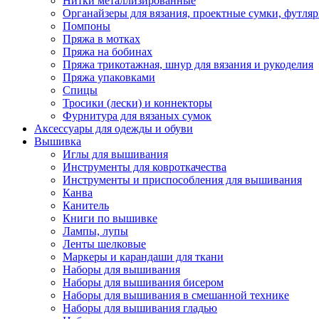
Нитки металлизированные
Органайзеры для вязания, проектные сумки, футля
Помпоны
Пряжа в мотках
Пряжа на бобинах
Пряжа трикотажная, шнур для вязания и рукоделия
Пряжа упаковками
Спицы
Тросики (лески) и коннекторы
Фурнитура для вязаных сумок
Аксессуары для одежды и обуви
Вышивка
Иглы для вышивания
Инструменты для ковроткачества
Инструменты и приспособления для вышивания
Канва
Канитель
Книги по вышивке
Лампы, лупы
Ленты шелковые
Маркеры и карандаши для ткани
Наборы для вышивания
Наборы для вышивания бисером
Наборы для вышивания в смешанной технике
Наборы для вышивания гладью