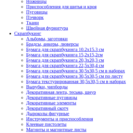
Ножницы
Приспособления для шитья и кроя
Пуговицы
Пэчворк
Ткани
Швейная фурнитура
Скрапбукинг
Альбомы, заготовки
Брадсы, анкеры, люверсы
Бумага для скрапбукинга 10.2х15.3 см
Бумага для скрапбукинга 15,2х15,2см
Бумага для скрапбукинга 20,3х20,3 см
Бумага для скрапбукинга 22,5х30,4 см
Бумага для скрапбукинга 30,5х30,5 см в наборах
Бумага для скрапбукинга 30,5х30,5 см по листу
Бумага текстурированная 30,5х30,5 см в наборах
Вырубки, чипборды
Декоративная лента, тесьма, шнур
Декоративные пуговицы
Декоративные элементы
Декоративный скотч
Дыроколы фигурные
Инструменты и приспособления
Клеевые пистолеты
Магниты и магнитные листы