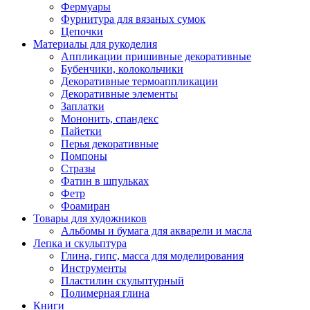
Фермуары
Фурнитура для вязаных сумок
Цепочки
Материалы для рукоделия
Аппликации пришивные декоративные
Бубенчики, колокольчики
Декоративные термоаппликации
Декоративные элементы
Заплатки
Мононить, спандекс
Пайетки
Перья декоративные
Помпоны
Стразы
Фатин в шпульках
Фетр
Фоамиран
Товары для художников
Альбомы и бумага для акварели и масла
Лепка и скульптура
Глина, гипс, масса для моделирования
Инструменты
Пластилин скульптурный
Полимерная глина
Книги