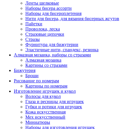
Ленты шелковые
Наборы бисера ассорти
Наборы для бисероплетения
Нити для бисера, для вязания бисерных жгутов
Пайетки
Проволока, леска
Стразовые цепочки
Стразы
Фурнитура для бижутерии
Эластичные нити, спандекс, резинка
Алмазная мозаика, наборы со стразами
Алмазная мозаика
Картины co стразами
Бижутерия
Броши
Рисование по номерам
Картины по номерам
Изготовление игрушек и кукол
Волосы для кукол
Глаза и ресницы для игрушек
Губки и ротики для игрушек
Кожа искусственная
Мех искусственный
Миниатюры
Наборы для изготовления игрушек