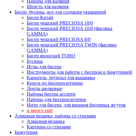
Наборы для валяния
Шерсть для валяния
Бисер, бусины, все для создания украшений
Бисер Китай
Бисер чешский PRECIOSA 10/0
Бисер чешский PRECIOSA 10/0 (фасовка
GAMMA)
Бисер чешский PRECIOSA 8/0
Бисер чешский PRECIOSA TWIN (фасовка
GAMMA)
Бисер японский TOHO
Бусины
Иглы для бисера
Инструменты для работы с бисером и бижутерией
Канитель, трунцал для вышивки
Книги по бисероплетению
Ленты шелковые
Наборы бисера ассорти
Наборы для бисероплетения
Нити для бисера, для вязания бисерных жгутов
и много ещё
Алмазная мозаика, наборы со стразами
Алмазная мозаика
Картины co стразами
Бижутерия