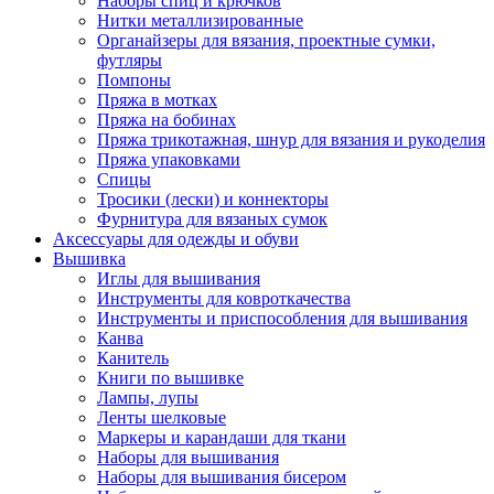
Наборы спиц и крючков
Нитки металлизированные
Органайзеры для вязания, проектные сумки,
футляры
Помпоны
Пряжа в мотках
Пряжа на бобинах
Пряжа трикотажная, шнур для вязания и рукоделия
Пряжа упаковками
Спицы
Тросики (лески) и коннекторы
Фурнитура для вязаных сумок
Аксессуары для одежды и обуви
Вышивка
Иглы для вышивания
Инструменты для ковроткачества
Инструменты и приспособления для вышивания
Канва
Канитель
Книги по вышивке
Лампы, лупы
Ленты шелковые
Маркеры и карандаши для ткани
Наборы для вышивания
Наборы для вышивания бисером