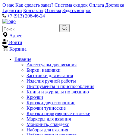
О нас
Как сделать заказ?
Система скидок
Оплата
Доставка
Гарантии
Контакты
Отзывы
Задать вопрос
+7 (913) 206-46-24
Адрес
Войти
Корзина
Вязание
Аксессуары для вязания
Бирки, нашивки
Заготовки для вязания
Изделия ручной работы
Инструменты и приспособления
Книги и журналы по вязанию
Крючки
Крючки двухсторонние
Крючки тунисские
Крючки циркулярные на леске
Маркеры для вязания
Мононить, спандекс
Наборы для вязания