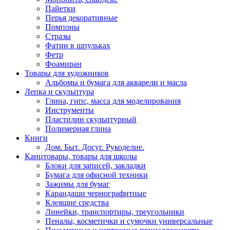
Пайетки
Перья декоративные
Помпоны
Стразы
Фатин в шпульках
Фетр
Фоамиран
Товары для художников
Альбомы и бумага для акварели и масла
Лепка и скульптура
Глина, гипс, масса для моделирования
Инструменты
Пластилин скульптурный
Полимерная глина
Книги
Дом. Быт. Досуг. Рукоделие.
Канцтовары, товары для школы
Блоки для записей, закладки
Бумага для офисной техники
Зажимы для бумаг
Карандаши чернографитные
Клеящие средства
Линейки, транспортиры, треугольники
Пеналы, косметички и сумочки универсальные