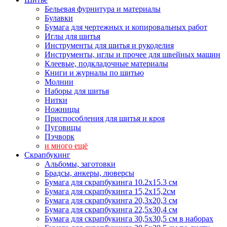
Бельевая фурнитура и материалы
Булавки
Бумага для чертежных и копировальных работ
Иглы для шитья
Инструменты для шитья и рукоделия
Инструменты, иглы и прочее для швейных машин
Клеевые, подкладочные материалы
Книги и журналы по шитью
Молнии
Наборы для шитья
Нитки
Ножницы
Приспособления для шитья и кроя
Пуговицы
Пэчворк
и много ещё
Скрапбукинг
Альбомы, заготовки
Брадсы, анкеры, люверсы
Бумага для скрапбукинга 10.2х15.3 см
Бумага для скрапбукинга 15,2х15,2см
Бумага для скрапбукинга 20,3х20,3 см
Бумага для скрапбукинга 22,5х30,4 см
Бумага для скрапбукинга 30,5х30,5 см в наборах