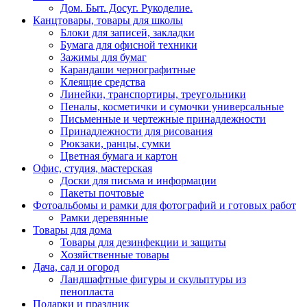
Дом. Быт. Досуг. Рукоделие.
Канцтовары, товары для школы
Блоки для записей, закладки
Бумага для офисной техники
Зажимы для бумаг
Карандаши чернографитные
Клеящие средства
Линейки, транспортиры, треугольники
Пеналы, косметички и сумочки универсальные
Письменные и чертежные принадлежности
Принадлежности для рисования
Рюкзаки, ранцы, сумки
Цветная бумага и картон
Офис, студия, мастерская
Доски для письма и информации
Пакеты почтовые
Фотоальбомы и рамки для фотографий и готовых работ
Рамки деревянные
Товары для дома
Товары для дезинфекции и защиты
Хозяйственные товары
Дача, сад и огород
Ландшафтные фигуры и скульптуры из
пенопласта
Подарки и праздник