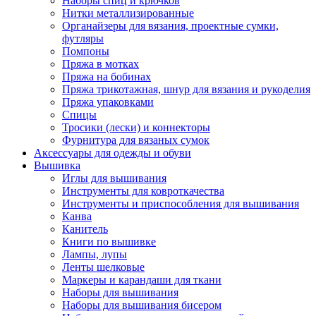
Наборы спиц и крючков
Нитки металлизированные
Органайзеры для вязания, проектные сумки,
футляры
Помпоны
Пряжа в мотках
Пряжа на бобинах
Пряжа трикотажная, шнур для вязания и рукоделия
Пряжа упаковками
Спицы
Тросики (лески) и коннекторы
Фурнитура для вязаных сумок
Аксессуары для одежды и обуви
Вышивка
Иглы для вышивания
Инструменты для ковроткачества
Инструменты и приспособления для вышивания
Канва
Канитель
Книги по вышивке
Лампы, лупы
Ленты шелковые
Маркеры и карандаши для ткани
Наборы для вышивания
Наборы для вышивания бисером