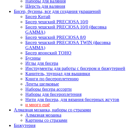
Наборы для валяния
Шерсть для валяния
Бисер, бусины, все для создания украшений
Бисер Китай
Бисер чешский PRECIOSA 10/0
Бисер чешский PRECIOSA 10/0 (фасовка
GAMMA)
Бисер чешский PRECIOSA 8/0
Бисер чешский PRECIOSA TWIN (фасовка
GAMMA)
Бисер японский TOHO
Бусины
Иглы для бисера
Инструменты для работы с бисером и бижутерией
Канитель, трунцал для вышивки
Книги по бисероплетению
Ленты шелковые
Наборы бисера ассорти
Наборы для бисероплетения
Нити для бисера, для вязания бисерных жгутов
и много ещё
Алмазная мозаика, наборы со стразами
Алмазная мозаика
Картины co стразами
Бижутерия