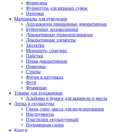
Фермуары
Фурнитура для вязаных сумок
Цепочки
Материалы для рукоделия
Аппликации пришивные декоративные
Бубенчики, колокольчики
Декоративные термоаппликации
Декоративные элементы
Заплатки
Мононить, спандекс
Пайетки
Перья декоративные
Помпоны
Стразы
Фатин в шпульках
Фетр
Фоамиран
Товары для художников
Альбомы и бумага для акварели и масла
Лепка и скульптура
Глина, гипс, масса для моделирования
Инструменты
Пластилин скульптурный
Полимерная глина
Книги