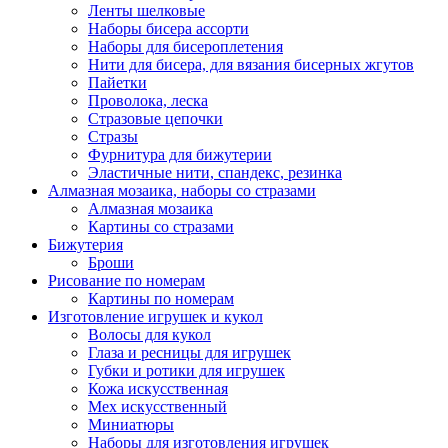
Ленты шелковые
Наборы бисера ассорти
Наборы для бисероплетения
Нити для бисера, для вязания бисерных жгутов
Пайетки
Проволока, леска
Стразовые цепочки
Стразы
Фурнитура для бижутерии
Эластичные нити, спандекс, резинка
Алмазная мозаика, наборы со стразами
Алмазная мозаика
Картины co стразами
Бижутерия
Броши
Рисование по номерам
Картины по номерам
Изготовление игрушек и кукол
Волосы для кукол
Глаза и ресницы для игрушек
Губки и ротики для игрушек
Кожа искусственная
Мех искусственный
Миниатюры
Наборы для изготовления игрушек