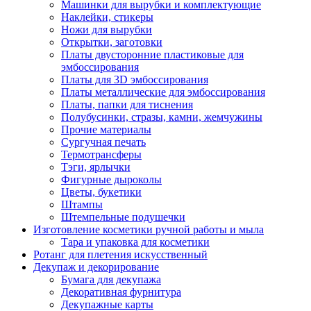
Машинки для вырубки и комплектующие
Наклейки, стикеры
Ножи для вырубки
Открытки, заготовки
Платы двусторонние пластиковые для
эмбоссирования
Платы для 3D эмбоссирования
Платы металлические для эмбоссирования
Платы, папки для тиснения
Полубусинки, стразы, камни, жемчужины
Прочие материалы
Сургучная печать
Термотрансферы
Тэги, ярлычки
Фигурные дыроколы
Цветы, букетики
Штампы
Штемпельные подушечки
Изготовление косметики ручной работы и мыла
Тара и упаковка для косметики
Ротанг для плетения искусственный
Декупаж и декорирование
Бумага для декупажа
Декоративная фурнитура
Декупажные карты