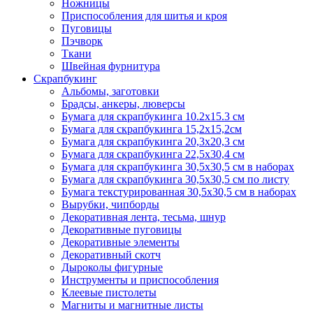
Ножницы
Приспособления для шитья и кроя
Пуговицы
Пэчворк
Ткани
Швейная фурнитура
Скрапбукинг
Альбомы, заготовки
Брадсы, анкеры, люверсы
Бумага для скрапбукинга 10.2х15.3 см
Бумага для скрапбукинга 15,2х15,2см
Бумага для скрапбукинга 20,3х20,3 см
Бумага для скрапбукинга 22,5х30,4 см
Бумага для скрапбукинга 30,5х30,5 см в наборах
Бумага для скрапбукинга 30,5х30,5 см по листу
Бумага текстурированная 30,5х30,5 см в наборах
Вырубки, чипборды
Декоративная лента, тесьма, шнур
Декоративные пуговицы
Декоративные элементы
Декоративный скотч
Дыроколы фигурные
Инструменты и приспособления
Клеевые пистолеты
Магниты и магнитные листы