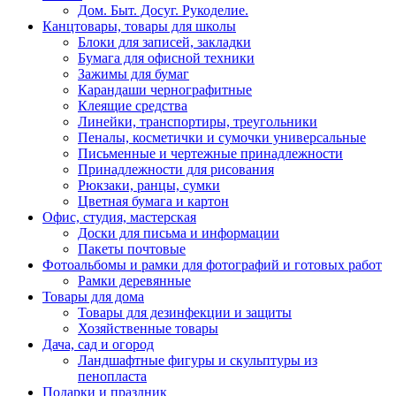
Дом. Быт. Досуг. Рукоделие.
Канцтовары, товары для школы
Блоки для записей, закладки
Бумага для офисной техники
Зажимы для бумаг
Карандаши чернографитные
Клеящие средства
Линейки, транспортиры, треугольники
Пеналы, косметички и сумочки универсальные
Письменные и чертежные принадлежности
Принадлежности для рисования
Рюкзаки, ранцы, сумки
Цветная бумага и картон
Офис, студия, мастерская
Доски для письма и информации
Пакеты почтовые
Фотоальбомы и рамки для фотографий и готовых работ
Рамки деревянные
Товары для дома
Товары для дезинфекции и защиты
Хозяйственные товары
Дача, сад и огород
Ландшафтные фигуры и скульптуры из
пенопласта
Подарки и праздник