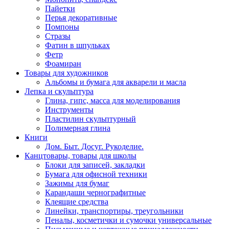
Пайетки
Перья декоративные
Помпоны
Стразы
Фатин в шпульках
Фетр
Фоамиран
Товары для художников
Альбомы и бумага для акварели и масла
Лепка и скульптура
Глина, гипс, масса для моделирования
Инструменты
Пластилин скульптурный
Полимерная глина
Книги
Дом. Быт. Досуг. Рукоделие.
Канцтовары, товары для школы
Блоки для записей, закладки
Бумага для офисной техники
Зажимы для бумаг
Карандаши чернографитные
Клеящие средства
Линейки, транспортиры, треугольники
Пеналы, косметички и сумочки универсальные