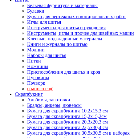
Бельевая фурнитура и материалы
Булавки
Бумага для чертежных и копировальных работ
Иглы для шитья
Инструменты для шитья и рукоделия
Инструменты, иглы и прочее для швейных машин
Клеевые, подкладочные материалы
Книги и журналы по шитью
Молнии
Наборы для шитья
Нитки
Ножницы
Приспособления для шитья и кроя
Пуговицы
Пэчворк
и много ещё
Скрапбукинг
Альбомы, заготовки
Брадсы, анкеры, люверсы
Бумага для скрапбукинга 10.2х15.3 см
Бумага для скрапбукинга 15,2х15,2см
Бумага для скрапбукинга 20,3х20,3 см
Бумага для скрапбукинга 22,5х30,4 см
Бумага для скрапбукинга 30,5х30,5 см в наборах