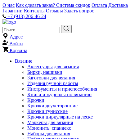
О нас
Как сделать заказ?
Система скидок
Оплата
Доставка
Гарантии
Контакты
Отзывы
Задать вопрос
+7 (913) 206-46-24
Адрес
Войти
Корзина
Вязание
Аксессуары для вязания
Бирки, нашивки
Заготовки для вязания
Изделия ручной работы
Инструменты и приспособления
Книги и журналы по вязанию
Крючки
Крючки двухсторонние
Крючки тунисские
Крючки циркулярные на леске
Маркеры для вязания
Мононить, спандекс
Наборы для вязания