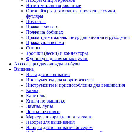
Наборы спиц и крючков
Нитки металлизированные
Органайзеры для вязания, проектные сумки,
футляры
Помпоны
Пряжа в мотках
Пряжа на бобинах
Пряжа трикотажная, шнур для вязания и рукоделия
Пряжа упаковками
Спицы
Тросики (лески) и коннекторы
Фурнитура для вязаных сумок
Аксессуары для одежды и обуви
Вышивка
Иглы для вышивания
Инструменты для ковроткачества
Инструменты и приспособления для вышивания
Канва
Канитель
Книги по вышивке
Лампы, лупы
Ленты шелковые
Маркеры и карандаши для ткани
Наборы для вышивания
Наборы для вышивания бисером