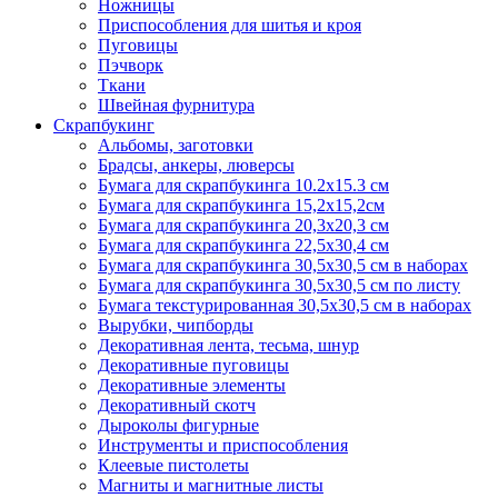
Ножницы
Приспособления для шитья и кроя
Пуговицы
Пэчворк
Ткани
Швейная фурнитура
Скрапбукинг
Альбомы, заготовки
Брадсы, анкеры, люверсы
Бумага для скрапбукинга 10.2х15.3 см
Бумага для скрапбукинга 15,2х15,2см
Бумага для скрапбукинга 20,3х20,3 см
Бумага для скрапбукинга 22,5х30,4 см
Бумага для скрапбукинга 30,5х30,5 см в наборах
Бумага для скрапбукинга 30,5х30,5 см по листу
Бумага текстурированная 30,5х30,5 см в наборах
Вырубки, чипборды
Декоративная лента, тесьма, шнур
Декоративные пуговицы
Декоративные элементы
Декоративный скотч
Дыроколы фигурные
Инструменты и приспособления
Клеевые пистолеты
Магниты и магнитные листы