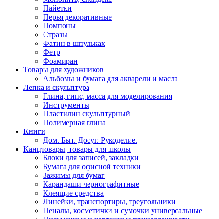
Пайетки
Перья декоративные
Помпоны
Стразы
Фатин в шпульках
Фетр
Фоамиран
Товары для художников
Альбомы и бумага для акварели и масла
Лепка и скульптура
Глина, гипс, масса для моделирования
Инструменты
Пластилин скульптурный
Полимерная глина
Книги
Дом. Быт. Досуг. Рукоделие.
Канцтовары, товары для школы
Блоки для записей, закладки
Бумага для офисной техники
Зажимы для бумаг
Карандаши чернографитные
Клеящие средства
Линейки, транспортиры, треугольники
Пеналы, косметички и сумочки универсальные