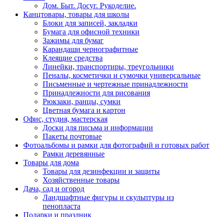
Дом. Быт. Досуг. Рукоделие.
Канцтовары, товары для школы
Блоки для записей, закладки
Бумага для офисной техники
Зажимы для бумаг
Карандаши чернографитные
Клеящие средства
Линейки, транспортиры, треугольники
Пеналы, косметички и сумочки универсальные
Письменные и чертежные принадлежности
Принадлежности для рисования
Рюкзаки, ранцы, сумки
Цветная бумага и картон
Офис, студия, мастерская
Доски для письма и информации
Пакеты почтовые
Фотоальбомы и рамки для фотографий и готовых работ
Рамки деревянные
Товары для дома
Товары для дезинфекции и защиты
Хозяйственные товары
Дача, сад и огород
Ландшафтные фигуры и скульптуры из
пенопласта
Подарки и праздник