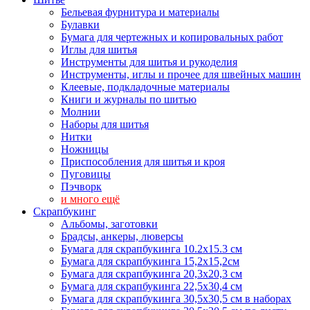
Бельевая фурнитура и материалы
Булавки
Бумага для чертежных и копировальных работ
Иглы для шитья
Инструменты для шитья и рукоделия
Инструменты, иглы и прочее для швейных машин
Клеевые, подкладочные материалы
Книги и журналы по шитью
Молнии
Наборы для шитья
Нитки
Ножницы
Приспособления для шитья и кроя
Пуговицы
Пэчворк
и много ещё
Скрапбукинг
Альбомы, заготовки
Брадсы, анкеры, люверсы
Бумага для скрапбукинга 10.2х15.3 см
Бумага для скрапбукинга 15,2х15,2см
Бумага для скрапбукинга 20,3х20,3 см
Бумага для скрапбукинга 22,5х30,4 см
Бумага для скрапбукинга 30,5х30,5 см в наборах