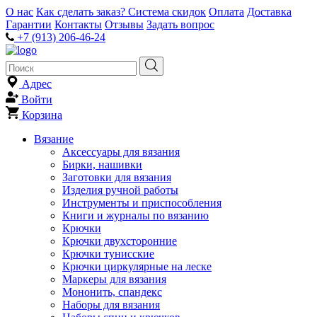
О нас
Как сделать заказ?
Система скидок
Оплата
Доставка
Гарантии
Контакты
Отзывы
Задать вопрос
+7 (913) 206-46-24
Адрес
Войти
Корзина
Вязание
Аксессуары для вязания
Бирки, нашивки
Заготовки для вязания
Изделия ручной работы
Инструменты и приспособления
Книги и журналы по вязанию
Крючки
Крючки двухсторонние
Крючки тунисские
Крючки циркулярные на леске
Маркеры для вязания
Мононить, спандекс
Наборы для вязания