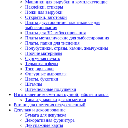
Машинки для вырубки и комплектующие
Наклейки, стикеры
Ножи для вырубки
Открытки, заготовки
Платы двусторонние пластиковые для
эмбоссирования
Платы для 3D эмбоссирования
Платы металлические для эмбоссирования
Платы, папки для тиснения
Полубусинки, стразы, камни, жемчужины
Прочие материалы
Сургучная печать
Термотрансферы
Тэги, ярлычки
Фигурные дыроколы
Цветы, букетики
Штампы
Штемпельные подушечки
Изготовление косметики ручной работы и мыла
Тара и упаковка для косметики
Ротанг для плетения искусственный
Декупаж и декорирование
Бумага для декупажа
Декоративная фурнитура
Декупажные карты