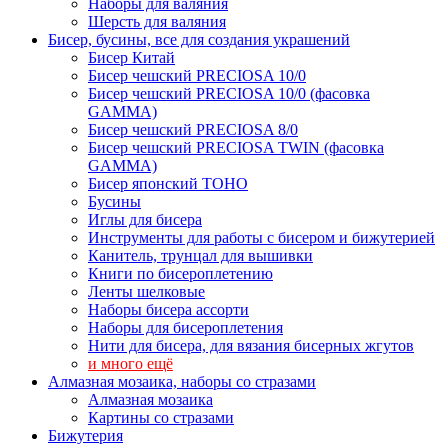
Наборы для валяния
Шерсть для валяния
Бисер, бусины, все для создания украшений
Бисер Китай
Бисер чешский PRECIOSA 10/0
Бисер чешский PRECIOSA 10/0 (фасовка
GAMMA)
Бисер чешский PRECIOSA 8/0
Бисер чешский PRECIOSA TWIN (фасовка
GAMMA)
Бисер японский TOHO
Бусины
Иглы для бисера
Инструменты для работы с бисером и бижутерией
Канитель, трунцал для вышивки
Книги по бисероплетению
Ленты шелковые
Наборы бисера ассорти
Наборы для бисероплетения
Нити для бисера, для вязания бисерных жгутов
и много ещё
Алмазная мозаика, наборы со стразами
Алмазная мозаика
Картины co стразами
Бижутерия