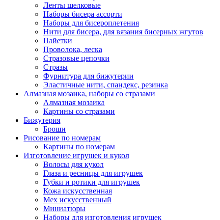
Ленты шелковые
Наборы бисера ассорти
Наборы для бисероплетения
Нити для бисера, для вязания бисерных жгутов
Пайетки
Проволока, леска
Стразовые цепочки
Стразы
Фурнитура для бижутерии
Эластичные нити, спандекс, резинка
Алмазная мозаика, наборы со стразами
Алмазная мозаика
Картины co стразами
Бижутерия
Броши
Рисование по номерам
Картины по номерам
Изготовление игрушек и кукол
Волосы для кукол
Глаза и ресницы для игрушек
Губки и ротики для игрушек
Кожа искусственная
Мех искусственный
Миниатюры
Наборы для изготовления игрушек