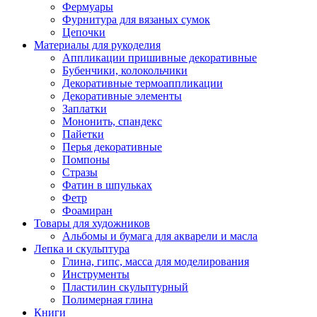
Фермуары
Фурнитура для вязаных сумок
Цепочки
Материалы для рукоделия
Аппликации пришивные декоративные
Бубенчики, колокольчики
Декоративные термоаппликации
Декоративные элементы
Заплатки
Мононить, спандекс
Пайетки
Перья декоративные
Помпоны
Стразы
Фатин в шпульках
Фетр
Фоамиран
Товары для художников
Альбомы и бумага для акварели и масла
Лепка и скульптура
Глина, гипс, масса для моделирования
Инструменты
Пластилин скульптурный
Полимерная глина
Книги