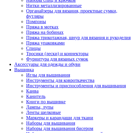
Наборы спиц и крючков
Нитки металлизированные
Органайзеры для вязания, проектные сумки,
футляры
Помпоны
Пряжа в мотках
Пряжа на бобинах
Пряжа трикотажная, шнур для вязания и рукоделия
Пряжа упаковками
Спицы
Тросики (лески) и коннекторы
Фурнитура для вязаных сумок
Аксессуары для одежды и обуви
Вышивка
Иглы для вышивания
Инструменты для ковроткачества
Инструменты и приспособления для вышивания
Канва
Канитель
Книги по вышивке
Лампы, лупы
Ленты шелковые
Маркеры и карандаши для ткани
Наборы для вышивания
Наборы для вышивания бисером