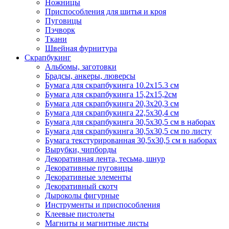
Ножницы
Приспособления для шитья и кроя
Пуговицы
Пэчворк
Ткани
Швейная фурнитура
Скрапбукинг
Альбомы, заготовки
Брадсы, анкеры, люверсы
Бумага для скрапбукинга 10.2х15.3 см
Бумага для скрапбукинга 15,2х15,2см
Бумага для скрапбукинга 20,3х20,3 см
Бумага для скрапбукинга 22,5х30,4 см
Бумага для скрапбукинга 30,5х30,5 см в наборах
Бумага для скрапбукинга 30,5х30,5 см по листу
Бумага текстурированная 30,5х30,5 см в наборах
Вырубки, чипборды
Декоративная лента, тесьма, шнур
Декоративные пуговицы
Декоративные элементы
Декоративный скотч
Дыроколы фигурные
Инструменты и приспособления
Клеевые пистолеты
Магниты и магнитные листы