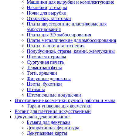
Машинки для вырубки и комплектующие
Наклейки, стикеры
Ножи для вырубки
Открытки, заготовки
Платы двусторонние пластиковые для
эмбоссирования
Платы для 3D эмбоссирования
Платы металлические для эмбоссирования
Платы, папки для тиснения
Полубусинки, стразы, камни, жемчужины
Прочие материалы
Сургучная печать
Термотрансферы
Тэги, ярлычки
Фигурные дыроколы
Цветы, букетики
Штампы
Штемпельные подушечки
Изготовление косметики ручной работы и мыла
Тара и упаковка для косметики
Ротанг для плетения искусственный
Декупаж и декорирование
Бумага для декупажа
Декоративная фурнитура
Декупажные карты