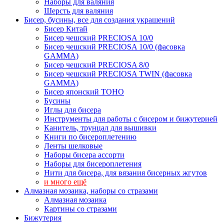
Наборы для валяния
Шерсть для валяния
Бисер, бусины, все для создания украшений
Бисер Китай
Бисер чешский PRECIOSA 10/0
Бисер чешский PRECIOSA 10/0 (фасовка
GAMMA)
Бисер чешский PRECIOSA 8/0
Бисер чешский PRECIOSA TWIN (фасовка
GAMMA)
Бисер японский TOHO
Бусины
Иглы для бисера
Инструменты для работы с бисером и бижутерией
Канитель, трунцал для вышивки
Книги по бисероплетению
Ленты шелковые
Наборы бисера ассорти
Наборы для бисероплетения
Нити для бисера, для вязания бисерных жгутов
и много ещё
Алмазная мозаика, наборы со стразами
Алмазная мозаика
Картины co стразами
Бижутерия