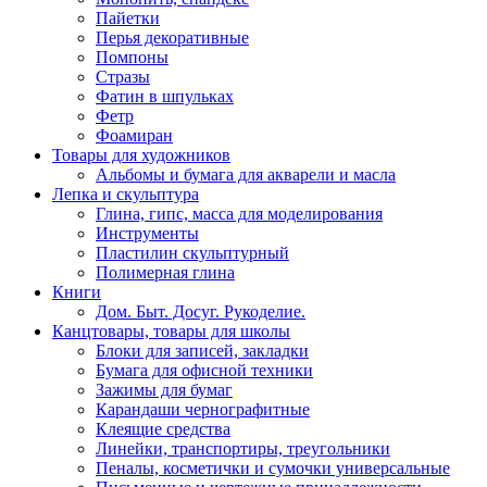
Пайетки
Перья декоративные
Помпоны
Стразы
Фатин в шпульках
Фетр
Фоамиран
Товары для художников
Альбомы и бумага для акварели и масла
Лепка и скульптура
Глина, гипс, масса для моделирования
Инструменты
Пластилин скульптурный
Полимерная глина
Книги
Дом. Быт. Досуг. Рукоделие.
Канцтовары, товары для школы
Блоки для записей, закладки
Бумага для офисной техники
Зажимы для бумаг
Карандаши чернографитные
Клеящие средства
Линейки, транспортиры, треугольники
Пеналы, косметички и сумочки универсальные