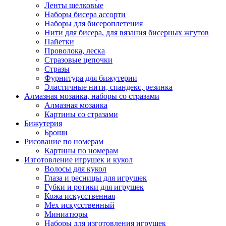
Ленты шелковые
Наборы бисера ассорти
Наборы для бисероплетения
Нити для бисера, для вязания бисерных жгутов
Пайетки
Проволока, леска
Стразовые цепочки
Стразы
Фурнитура для бижутерии
Эластичные нити, спандекс, резинка
Алмазная мозаика, наборы со стразами
Алмазная мозаика
Картины co стразами
Бижутерия
Броши
Рисование по номерам
Картины по номерам
Изготовление игрушек и кукол
Волосы для кукол
Глаза и ресницы для игрушек
Губки и ротики для игрушек
Кожа искусственная
Мех искусственный
Миниатюры
Наборы для изготовления игрушек