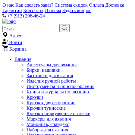
О нас
Как сделать заказ?
Система скидок
Оплата
Доставка
Гарантии
Контакты
Отзывы
Задать вопрос
+7 (913) 206-46-24
Адрес
Войти
Корзина
Вязание
Аксессуары для вязания
Бирки, нашивки
Заготовки для вязания
Изделия ручной работы
Инструменты и приспособления
Книги и журналы по вязанию
Крючки
Крючки двухсторонние
Крючки тунисские
Крючки циркулярные на леске
Маркеры для вязания
Мононить, спандекс
Наборы для вязания