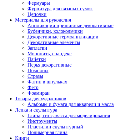
Фермуары
Фурнитура для вязаных сумок
Цепочки
Материалы для рукоделия
Аппликации пришивные декоративные
Бубенчики, колокольчики
Декоративные термоаппликации
Декоративные элементы
Заплатки
Мононить, спандекс
Пайетки
Перья декоративные
Помпоны
Стразы
Фатин в шпульках
Фетр
Фоамиран
Товары для художников
Альбомы и бумага для акварели и масла
Лепка и скульптура
Глина, гипс, масса для моделирования
Инструменты
Пластилин скульптурный
Полимерная глина
Книги