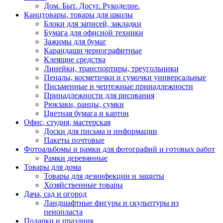
Дом. Быт. Досуг. Рукоделие.
Канцтовары, товары для школы
Блоки для записей, закладки
Бумага для офисной техники
Зажимы для бумаг
Карандаши чернографитные
Клеящие средства
Линейки, транспортиры, треугольники
Пеналы, косметички и сумочки универсальные
Письменные и чертежные принадлежности
Принадлежности для рисования
Рюкзаки, ранцы, сумки
Цветная бумага и картон
Офис, студия, мастерская
Доски для письма и информации
Пакеты почтовые
Фотоальбомы и рамки для фотографий и готовых работ
Рамки деревянные
Товары для дома
Товары для дезинфекции и защиты
Хозяйственные товары
Дача, сад и огород
Ландшафтные фигуры и скульптуры из
пенопласта
Подарки и праздник