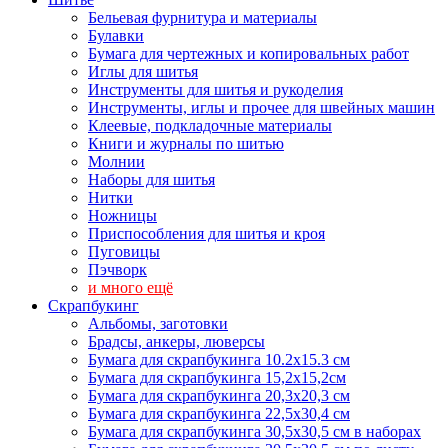
Бельевая фурнитура и материалы
Булавки
Бумага для чертежных и копировальных работ
Иглы для шитья
Инструменты для шитья и рукоделия
Инструменты, иглы и прочее для швейных машин
Клеевые, подкладочные материалы
Книги и журналы по шитью
Молнии
Наборы для шитья
Нитки
Ножницы
Приспособления для шитья и кроя
Пуговицы
Пэчворк
и много ещё
Скрапбукинг
Альбомы, заготовки
Брадсы, анкеры, люверсы
Бумага для скрапбукинга 10.2х15.3 см
Бумага для скрапбукинга 15,2х15,2см
Бумага для скрапбукинга 20,3х20,3 см
Бумага для скрапбукинга 22,5х30,4 см
Бумага для скрапбукинга 30,5х30,5 см в наборах