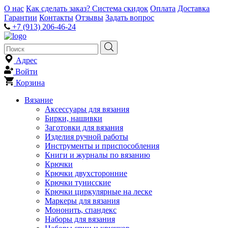
О нас
Как сделать заказ?
Система скидок
Оплата
Доставка
Гарантии
Контакты
Отзывы
Задать вопрос
+7 (913) 206-46-24
Адрес
Войти
Корзина
Вязание
Аксессуары для вязания
Бирки, нашивки
Заготовки для вязания
Изделия ручной работы
Инструменты и приспособления
Книги и журналы по вязанию
Крючки
Крючки двухсторонние
Крючки тунисские
Крючки циркулярные на леске
Маркеры для вязания
Мононить, спандекс
Наборы для вязания