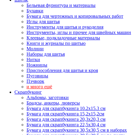
Бельевая фурнитура и материалы
Булавки
Бумага для чертежных и копировальных работ
Иглы для шитья
Инструменты для шитья и рукоделия
Инструменты, иглы и прочее для швейных машин
Клеевые, подкладочные материалы
Книги и журналы по шитью
Молнии
Наборы для шитья
Нитки
Ножницы
Приспособления для шитья и кроя
Пуговицы
Пэчворк
и много ещё
Скрапбукинг
Альбомы, заготовки
Брадсы, анкеры, люверсы
Бумага для скрапбукинга 10.2х15.3 см
Бумага для скрапбукинга 15,2х15,2см
Бумага для скрапбукинга 20,3х20,3 см
Бумага для скрапбукинга 22,5х30,4 см
Бумага для скрапбукинга 30,5х30,5 см в наборах