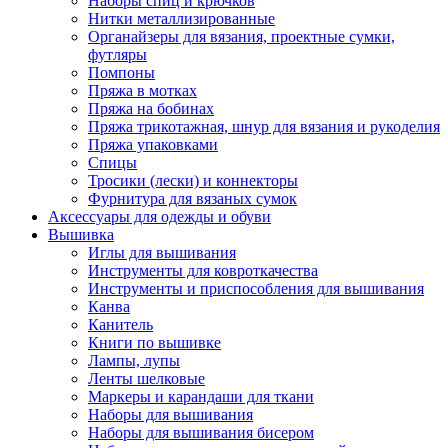
Наборы спиц и крючков
Нитки металлизированные
Органайзеры для вязания, проектные сумки,
футляры
Помпоны
Пряжа в мотках
Пряжа на бобинах
Пряжа трикотажная, шнур для вязания и рукоделия
Пряжа упаковками
Спицы
Тросики (лески) и коннекторы
Фурнитура для вязаных сумок
Аксессуары для одежды и обуви
Вышивка
Иглы для вышивания
Инструменты для ковроткачества
Инструменты и приспособления для вышивания
Канва
Канитель
Книги по вышивке
Лампы, лупы
Ленты шелковые
Маркеры и карандаши для ткани
Наборы для вышивания
Наборы для вышивания бисером