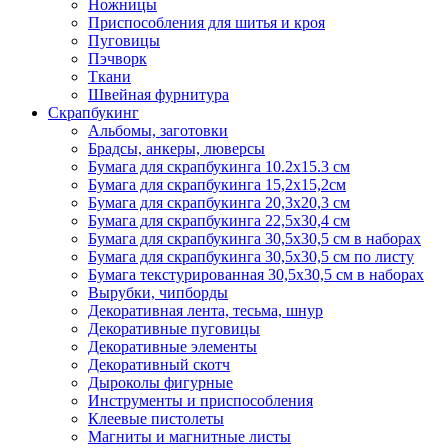
Ножницы
Приспособления для шитья и кроя
Пуговицы
Пэчворк
Ткани
Швейная фурнитура
Скрапбукинг
Альбомы, заготовки
Брадсы, анкеры, люверсы
Бумага для скрапбукинга 10.2х15.3 см
Бумага для скрапбукинга 15,2х15,2см
Бумага для скрапбукинга 20,3х20,3 см
Бумага для скрапбукинга 22,5х30,4 см
Бумага для скрапбукинга 30,5х30,5 см в наборах
Бумага для скрапбукинга 30,5х30,5 см по листу
Бумага текстурированная 30,5х30,5 см в наборах
Вырубки, чипборды
Декоративная лента, тесьма, шнур
Декоративные пуговицы
Декоративные элементы
Декоративный скотч
Дыроколы фигурные
Инструменты и приспособления
Клеевые пистолеты
Магниты и магнитные листы