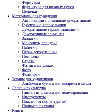
Фермуары
Фурнитура для вязаных сумок
Цепочки
Материалы для рукоделия
Аппликации пришивные декоративные
Бубенчики, колокольчики
Декоративные термоаппликации
Декоративные элементы
Заплатки
Мононить, спандекс
Пайетки
Перья декоративные
Помпоны
Стразы
Фатин в шпульках
Фетр
Фоамиран
Товары для художников
Альбомы и бумага для акварели и масла
Лепка и скульптура
Глина, гипс, масса для моделирования
Инструменты
Пластилин скульптурный
Полимерная глина
Книги