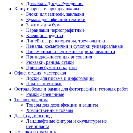
Дом. Быт. Досуг. Рукоделие.
Канцтовары, товары для школы
Блоки для записей, закладки
Бумага для офисной техники
Зажимы для бумаг
Карандаши чернографитные
Клеящие средства
Линейки, транспортиры, треугольники
Пеналы, косметички и сумочки универсальные
Письменные и чертежные принадлежности
Принадлежности для рисования
Рюкзаки, ранцы, сумки
Цветная бумага и картон
Офис, студия, мастерская
Доски для письма и информации
Пакеты почтовые
Фотоальбомы и рамки для фотографий и готовых работ
Рамки деревянные
Товары для дома
Товары для дезинфекции и защиты
Хозяйственные товары
Дача, сад и огород
Ландшафтные фигуры и скульптуры из
пенопласта
Подарки и праздник