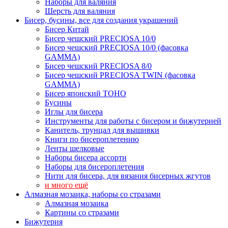
Наборы для валяния
Шерсть для валяния
Бисер, бусины, все для создания украшений
Бисер Китай
Бисер чешский PRECIOSA 10/0
Бисер чешский PRECIOSA 10/0 (фасовка
GAMMA)
Бисер чешский PRECIOSA 8/0
Бисер чешский PRECIOSA TWIN (фасовка
GAMMA)
Бисер японский TOHO
Бусины
Иглы для бисера
Инструменты для работы с бисером и бижутерией
Канитель, трунцал для вышивки
Книги по бисероплетению
Ленты шелковые
Наборы бисера ассорти
Наборы для бисероплетения
Нити для бисера, для вязания бисерных жгутов
и много ещё
Алмазная мозаика, наборы со стразами
Алмазная мозаика
Картины co стразами
Бижутерия