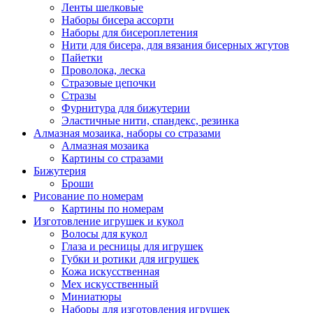
Ленты шелковые
Наборы бисера ассорти
Наборы для бисероплетения
Нити для бисера, для вязания бисерных жгутов
Пайетки
Проволока, леска
Стразовые цепочки
Стразы
Фурнитура для бижутерии
Эластичные нити, спандекс, резинка
Алмазная мозаика, наборы со стразами
Алмазная мозаика
Картины co стразами
Бижутерия
Броши
Рисование по номерам
Картины по номерам
Изготовление игрушек и кукол
Волосы для кукол
Глаза и ресницы для игрушек
Губки и ротики для игрушек
Кожа искусственная
Мех искусственный
Миниатюры
Наборы для изготовления игрушек