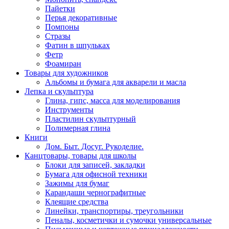
Пайетки
Перья декоративные
Помпоны
Стразы
Фатин в шпульках
Фетр
Фоамиран
Товары для художников
Альбомы и бумага для акварели и масла
Лепка и скульптура
Глина, гипс, масса для моделирования
Инструменты
Пластилин скульптурный
Полимерная глина
Книги
Дом. Быт. Досуг. Рукоделие.
Канцтовары, товары для школы
Блоки для записей, закладки
Бумага для офисной техники
Зажимы для бумаг
Карандаши чернографитные
Клеящие средства
Линейки, транспортиры, треугольники
Пеналы, косметички и сумочки универсальные