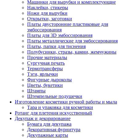
Машинки для вырубки и комплектующие
Наклейки, стикеры
Ножи для вырубки
Открытки, заготовки
Платы двусторонние пластиковые для
эмбоссирования
Платы для 3D эмбоссирования
Платы металлические для эмбоссирования
Платы, папки для тиснения
Полубусинки, стразы, камни, жемчужины
Прочие материалы
Сургучная печать
Термотрансферы
Тэги, ярлычки
Фигурные дыроколы
Цветы, букетики
Штампы
Штемпельные подушечки
Изготовление косметики ручной работы и мыла
Тара и упаковка для косметики
Ротанг для плетения искусственный
Декупаж и декорирование
Бумага для декупажа
Декоративная фурнитура
Декупажные карты