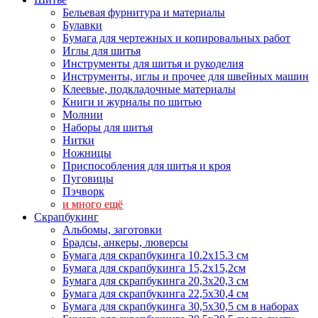
Бельевая фурнитура и материалы
Булавки
Бумага для чертежных и копировальных работ
Иглы для шитья
Инструменты для шитья и рукоделия
Инструменты, иглы и прочее для швейных машин
Клеевые, подкладочные материалы
Книги и журналы по шитью
Молнии
Наборы для шитья
Нитки
Ножницы
Приспособления для шитья и кроя
Пуговицы
Пэчворк
и много ещё
Скрапбукинг
Альбомы, заготовки
Брадсы, анкеры, люверсы
Бумага для скрапбукинга 10.2х15.3 см
Бумага для скрапбукинга 15,2х15,2см
Бумага для скрапбукинга 20,3х20,3 см
Бумага для скрапбукинга 22,5х30,4 см
Бумага для скрапбукинга 30,5х30,5 см в наборах