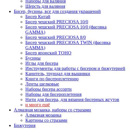
Наборы для валяния
Шерсть для валяния
Бисер, бусины, все для создания украшений
Бисер Китай
Бисер чешский PRECIOSA 10/0
Бисер чешский PRECIOSA 10/0 (фасовка
GAMMA)
Бисер чешский PRECIOSA 8/0
Бисер чешский PRECIOSA TWIN (фасовка
GAMMA)
Бисер японский TOHO
Бусины
Иглы для бисера
Инструменты для работы с бисером и бижутерией
Канитель, трунцал для вышивки
Книги по бисероплетению
Ленты шелковые
Наборы бисера ассорти
Наборы для бисероплетения
Нити для бисера, для вязания бисерных жгутов
и много ещё
Алмазная мозаика, наборы со стразами
Алмазная мозаика
Картины co стразами
Бижутерия