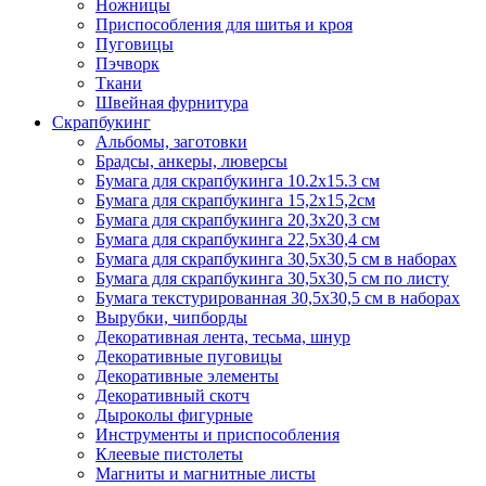
Ножницы
Приспособления для шитья и кроя
Пуговицы
Пэчворк
Ткани
Швейная фурнитура
Скрапбукинг
Альбомы, заготовки
Брадсы, анкеры, люверсы
Бумага для скрапбукинга 10.2х15.3 см
Бумага для скрапбукинга 15,2х15,2см
Бумага для скрапбукинга 20,3х20,3 см
Бумага для скрапбукинга 22,5х30,4 см
Бумага для скрапбукинга 30,5х30,5 см в наборах
Бумага для скрапбукинга 30,5х30,5 см по листу
Бумага текстурированная 30,5х30,5 см в наборах
Вырубки, чипборды
Декоративная лента, тесьма, шнур
Декоративные пуговицы
Декоративные элементы
Декоративный скотч
Дыроколы фигурные
Инструменты и приспособления
Клеевые пистолеты
Магниты и магнитные листы