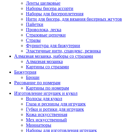
Ленты шелковые
Наборы бисера ассорти
Наборы для бисероплетения
Нити для бисера, для вязания бисерных жгутов
Пайетки
Проволока, леска
Стразовые цепочки
Стразы
Фурнитура для бижутерии
Эластичные нити, спандекс, резинка
Алмазная мозаика, наборы со стразами
Алмазная мозаика
Картины co стразами
Бижутерия
Броши
Рисование по номерам
Картины по номерам
Изготовление игрушек и кукол
Волосы для кукол
Глаза и ресницы для игрушек
Губки и ротики для игрушек
Кожа искусственная
Мех искусственный
Миниатюры
Наборы для изготовления игрушек