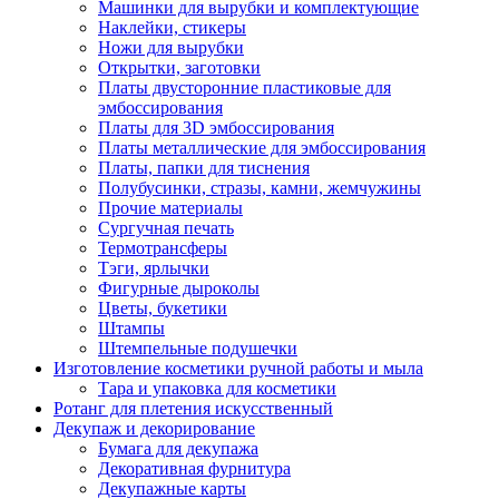
Машинки для вырубки и комплектующие
Наклейки, стикеры
Ножи для вырубки
Открытки, заготовки
Платы двусторонние пластиковые для
эмбоссирования
Платы для 3D эмбоссирования
Платы металлические для эмбоссирования
Платы, папки для тиснения
Полубусинки, стразы, камни, жемчужины
Прочие материалы
Сургучная печать
Термотрансферы
Тэги, ярлычки
Фигурные дыроколы
Цветы, букетики
Штампы
Штемпельные подушечки
Изготовление косметики ручной работы и мыла
Тара и упаковка для косметики
Ротанг для плетения искусственный
Декупаж и декорирование
Бумага для декупажа
Декоративная фурнитура
Декупажные карты