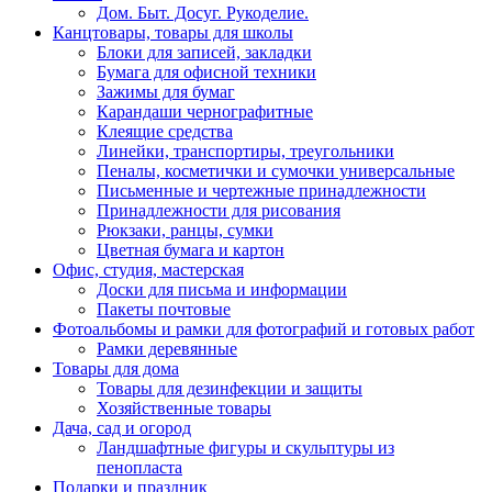
Дом. Быт. Досуг. Рукоделие.
Канцтовары, товары для школы
Блоки для записей, закладки
Бумага для офисной техники
Зажимы для бумаг
Карандаши чернографитные
Клеящие средства
Линейки, транспортиры, треугольники
Пеналы, косметички и сумочки универсальные
Письменные и чертежные принадлежности
Принадлежности для рисования
Рюкзаки, ранцы, сумки
Цветная бумага и картон
Офис, студия, мастерская
Доски для письма и информации
Пакеты почтовые
Фотоальбомы и рамки для фотографий и готовых работ
Рамки деревянные
Товары для дома
Товары для дезинфекции и защиты
Хозяйственные товары
Дача, сад и огород
Ландшафтные фигуры и скульптуры из
пенопласта
Подарки и праздник