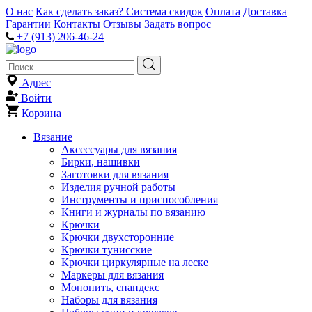
О нас
Как сделать заказ?
Система скидок
Оплата
Доставка
Гарантии
Контакты
Отзывы
Задать вопрос
+7 (913) 206-46-24
Адрес
Войти
Корзина
Вязание
Аксессуары для вязания
Бирки, нашивки
Заготовки для вязания
Изделия ручной работы
Инструменты и приспособления
Книги и журналы по вязанию
Крючки
Крючки двухсторонние
Крючки тунисские
Крючки циркулярные на леске
Маркеры для вязания
Мононить, спандекс
Наборы для вязания