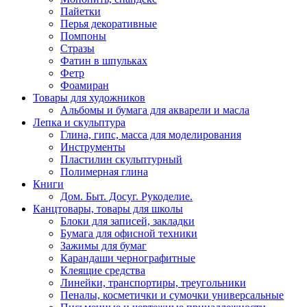
Пайетки
Перья декоративные
Помпоны
Стразы
Фатин в шпульках
Фетр
Фоамиран
Товары для художников
Альбомы и бумага для акварели и масла
Лепка и скульптура
Глина, гипс, масса для моделирования
Инструменты
Пластилин скульптурный
Полимерная глина
Книги
Дом. Быт. Досуг. Рукоделие.
Канцтовары, товары для школы
Блоки для записей, закладки
Бумага для офисной техники
Зажимы для бумаг
Карандаши чернографитные
Клеящие средства
Линейки, транспортиры, треугольники
Пеналы, косметички и сумочки универсальные