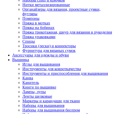
Наборы спиц и крючков
Нитки металлизированные
Органайзеры для вязания, проектные сумки,
футляры
Помпоны
Пряжа в мотках
Пряжа на бобинах
Пряжа трикотажная, шнур для вязания и рукоделия
Пряжа упаковками
Спицы
Тросики (лески) и коннекторы
Фурнитура для вязаных сумок
Аксессуары для одежды и обуви
Вышивка
Иглы для вышивания
Инструменты для ковроткачества
Инструменты и приспособления для вышивания
Канва
Канитель
Книги по вышивке
Лампы, лупы
Ленты шелковые
Маркеры и карандаши для ткани
Наборы для вышивания
Наборы для вышивания бисером