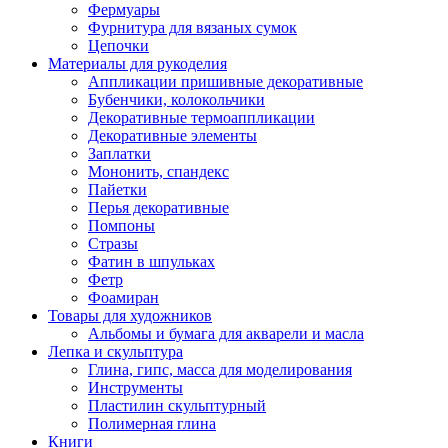
Фермуары
Фурнитура для вязаных сумок
Цепочки
Материалы для рукоделия
Аппликации пришивные декоративные
Бубенчики, колокольчики
Декоративные термоаппликации
Декоративные элементы
Заплатки
Мононить, спандекс
Пайетки
Перья декоративные
Помпоны
Стразы
Фатин в шпульках
Фетр
Фоамиран
Товары для художников
Альбомы и бумага для акварели и масла
Лепка и скульптура
Глина, гипс, масса для моделирования
Инструменты
Пластилин скульптурный
Полимерная глина
Книги