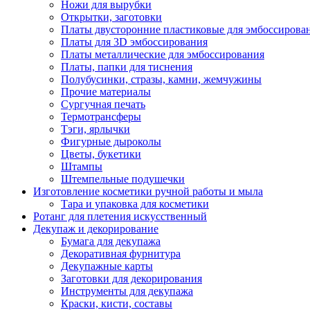
Ножи для вырубки
Открытки, заготовки
Платы двусторонние пластиковые для эмбоссирова
Платы для 3D эмбоссирования
Платы металлические для эмбоссирования
Платы, папки для тиснения
Полубусинки, стразы, камни, жемчужины
Прочие материалы
Сургучная печать
Термотрансферы
Тэги, ярлычки
Фигурные дыроколы
Цветы, букетики
Штампы
Штемпельные подушечки
Изготовление косметики ручной работы и мыла
Тара и упаковка для косметики
Ротанг для плетения искусственный
Декупаж и декорирование
Бумага для декупажа
Декоративная фурнитура
Декупажные карты
Заготовки для декорирования
Инструменты для декупажа
Краски, кисти, составы