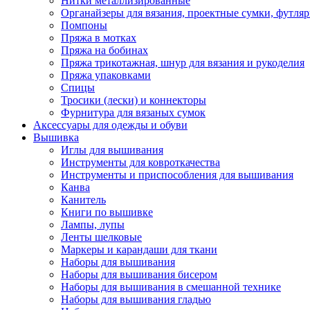
Нитки металлизированные
Органайзеры для вязания, проектные сумки, футля
Помпоны
Пряжа в мотках
Пряжа на бобинах
Пряжа трикотажная, шнур для вязания и рукоделия
Пряжа упаковками
Спицы
Тросики (лески) и коннекторы
Фурнитура для вязаных сумок
Аксессуары для одежды и обуви
Вышивка
Иглы для вышивания
Инструменты для ковроткачества
Инструменты и приспособления для вышивания
Канва
Канитель
Книги по вышивке
Лампы, лупы
Ленты шелковые
Маркеры и карандаши для ткани
Наборы для вышивания
Наборы для вышивания бисером
Наборы для вышивания в смешанной технике
Наборы для вышивания гладью