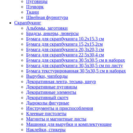
Пуговицы
Пэчворк
Ткани
Швейная фурнитура
Скрапбукинг
Альбомы, заготовки
Брадсы, анкеры, люверсы
Бумага для скрапбукинга 10.2х15.3 см
Бумага для скрапбукинга 15,2х15,2см
Бумага для скрапбукинга 20,3х20,3 см
Бумага для скрапбукинга 22,5х30,4 см
Бумага для скрапбукинга 30,5х30,5 см в наборах
Бумага для скрапбукинга 30,5х30,5 см по листу
Бумага текстурированная 30,5х30,5 см в наборах
Вырубки, чипборды
Декоративная лента, тесьма, шнур
Декоративные пуговицы
Декоративные элементы
Декоративный скотч
Дыроколы фигурные
Инструменты и приспособления
Клеевые пистолеты
Магниты и магнитные листы
Машинки для вырубки и комплектующие
Наклейки, стикеры