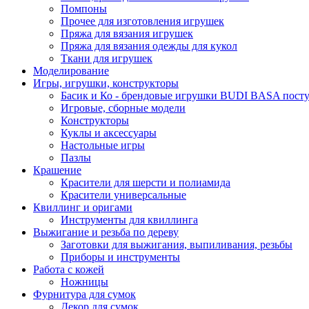
Помпоны
Прочее для изготовления игрушек
Пряжа для вязания игрушек
Пряжа для вязания одежды для кукол
Ткани для игрушек
Моделирование
Игры, игрушки, конструкторы
Басик и Ко - брендовые игрушки BUDI BASA поступ
Игровые, сборные модели
Конструкторы
Куклы и аксессуары
Настольные игры
Пазлы
Крашение
Красители для шерсти и полиамида
Красители универсальные
Квиллинг и оригами
Инструменты для квиллинга
Выжигание и резьба по дереву
Заготовки для выжигания, выпиливания, резьбы
Приборы и инструменты
Работа с кожей
Ножницы
Фурнитура для сумок
Декор для сумок