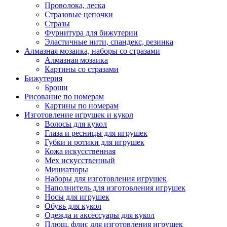
Проволока, леска
Стразовые цепочки
Стразы
Фурнитура для бижутерии
Эластичные нити, спандекс, резинка
Алмазная мозаика, наборы со стразами
Алмазная мозаика
Картины co стразами
Бижутерия
Броши
Рисование по номерам
Картины по номерам
Изготовление игрушек и кукол
Волосы для кукол
Глаза и ресницы для игрушек
Губки и ротики для игрушек
Кожа искусственная
Мех искусственный
Миниатюры
Наборы для изготовления игрушек
Наполнитель для изготовления игрушек
Носы для игрушек
Обувь для кукол
Одежда и аксессуары для кукол
Плюш, флис для изготовления игрушек