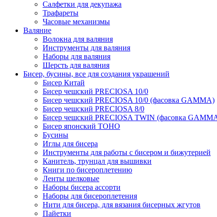
Салфетки для декупажа
Трафареты
Часовые механизмы
Валяние
Волокна для валяния
Инструменты для валяния
Наборы для валяния
Шерсть для валяния
Бисер, бусины, все для создания украшений
Бисер Китай
Бисер чешский PRECIOSA 10/0
Бисер чешский PRECIOSA 10/0 (фасовка GAMMA)
Бисер чешский PRECIOSA 8/0
Бисер чешский PRECIOSA TWIN (фасовка GAMM
Бисер японский TOHO
Бусины
Иглы для бисера
Инструменты для работы с бисером и бижутерией
Канитель, трунцал для вышивки
Книги по бисероплетению
Ленты шелковые
Наборы бисера ассорти
Наборы для бисероплетения
Нити для бисера, для вязания бисерных жгутов
Пайетки