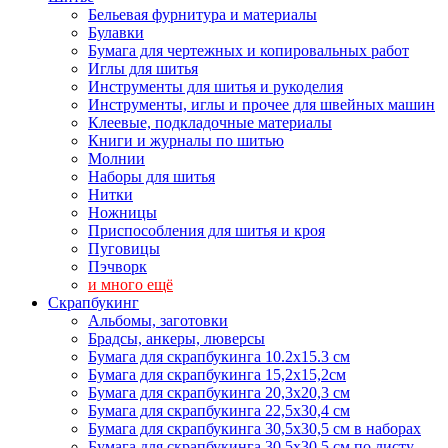
Бельевая фурнитура и материалы
Булавки
Бумага для чертежных и копировальных работ
Иглы для шитья
Инструменты для шитья и рукоделия
Инструменты, иглы и прочее для швейных машин
Клеевые, подкладочные материалы
Книги и журналы по шитью
Молнии
Наборы для шитья
Нитки
Ножницы
Приспособления для шитья и кроя
Пуговицы
Пэчворк
и много ещё
Скрапбукинг
Альбомы, заготовки
Брадсы, анкеры, люверсы
Бумага для скрапбукинга 10.2х15.3 см
Бумага для скрапбукинга 15,2х15,2см
Бумага для скрапбукинга 20,3х20,3 см
Бумага для скрапбукинга 22,5х30,4 см
Бумага для скрапбукинга 30,5х30,5 см в наборах
Бумага для скрапбукинга 30,5х30,5 см по листу