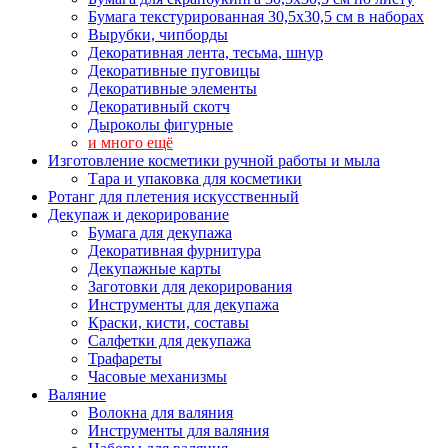
Бумага текстурированная 30,5х30,5 см в наборах
Вырубки, чипборды
Декоративная лента, тесьма, шнур
Декоративные пуговицы
Декоративные элементы
Декоративный скотч
Дыроколы фигурные
и много ещё
Изготовление косметики ручной работы и мыла
Тара и упаковка для косметики
Ротанг для плетения искусственный
Декупаж и декорирование
Бумага для декупажа
Декоративная фурнитура
Декупажные карты
Заготовки для декорирования
Инструменты для декупажа
Краски, кисти, составы
Салфетки для декупажа
Трафареты
Часовые механизмы
Валяние
Волокна для валяния
Инструменты для валяния