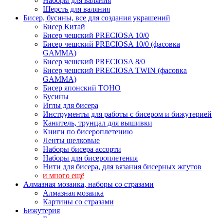
Наборы для валяния
Шерсть для валяния
Бисер, бусины, все для создания украшений
Бисер Китай
Бисер чешский PRECIOSA 10/0
Бисер чешский PRECIOSA 10/0 (фасовка
GAMMA)
Бисер чешский PRECIOSA 8/0
Бисер чешский PRECIOSA TWIN (фасовка
GAMMA)
Бисер японский TOHO
Бусины
Иглы для бисера
Инструменты для работы с бисером и бижутерией
Канитель, трунцал для вышивки
Книги по бисероплетению
Ленты шелковые
Наборы бисера ассорти
Наборы для бисероплетения
Нити для бисера, для вязания бисерных жгутов
и много ещё
Алмазная мозаика, наборы со стразами
Алмазная мозаика
Картины co стразами
Бижутерия