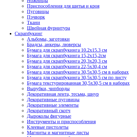
Ножницы
Приспособления для шитья и кроя
Пуговицы
Пэчворк
Ткани
Швейная фурнитура
Скрапбукинг
Альбомы, заготовки
Брадсы, анкеры, люверсы
Бумага для скрапбукинга 10.2х15.3 см
Бумага для скрапбукинга 15,2х15,2см
Бумага для скрапбукинга 20,3х20,3 см
Бумага для скрапбукинга 22,5х30,4 см
Бумага для скрапбукинга 30,5х30,5 см в наборах
Бумага для скрапбукинга 30,5х30,5 см по листу
Бумага текстурированная 30,5х30,5 см в наборах
Вырубки, чипборды
Декоративная лента, тесьма, шнур
Декоративные пуговицы
Декоративные элементы
Декоративный скотч
Дыроколы фигурные
Инструменты и приспособления
Клеевые пистолеты
Магниты и магнитные листы