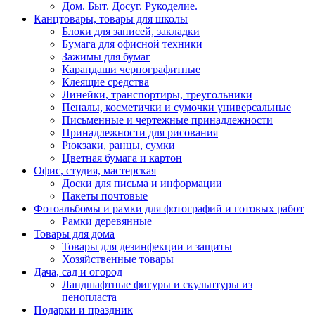
Дом. Быт. Досуг. Рукоделие.
Канцтовары, товары для школы
Блоки для записей, закладки
Бумага для офисной техники
Зажимы для бумаг
Карандаши чернографитные
Клеящие средства
Линейки, транспортиры, треугольники
Пеналы, косметички и сумочки универсальные
Письменные и чертежные принадлежности
Принадлежности для рисования
Рюкзаки, ранцы, сумки
Цветная бумага и картон
Офис, студия, мастерская
Доски для письма и информации
Пакеты почтовые
Фотоальбомы и рамки для фотографий и готовых работ
Рамки деревянные
Товары для дома
Товары для дезинфекции и защиты
Хозяйственные товары
Дача, сад и огород
Ландшафтные фигуры и скульптуры из
пенопласта
Подарки и праздник