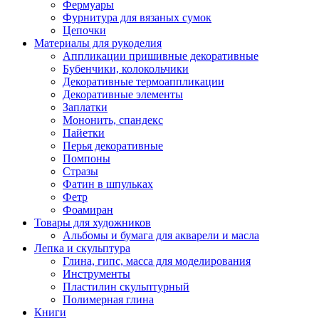
Фермуары
Фурнитура для вязаных сумок
Цепочки
Материалы для рукоделия
Аппликации пришивные декоративные
Бубенчики, колокольчики
Декоративные термоаппликации
Декоративные элементы
Заплатки
Мононить, спандекс
Пайетки
Перья декоративные
Помпоны
Стразы
Фатин в шпульках
Фетр
Фоамиран
Товары для художников
Альбомы и бумага для акварели и масла
Лепка и скульптура
Глина, гипс, масса для моделирования
Инструменты
Пластилин скульптурный
Полимерная глина
Книги