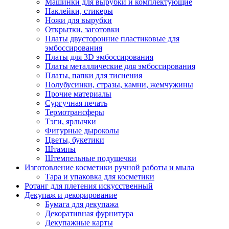
Машинки для вырубки и комплектующие
Наклейки, стикеры
Ножи для вырубки
Открытки, заготовки
Платы двусторонние пластиковые для
эмбоссирования
Платы для 3D эмбоссирования
Платы металлические для эмбоссирования
Платы, папки для тиснения
Полубусинки, стразы, камни, жемчужины
Прочие материалы
Сургучная печать
Термотрансферы
Тэги, ярлычки
Фигурные дыроколы
Цветы, букетики
Штампы
Штемпельные подушечки
Изготовление косметики ручной работы и мыла
Тара и упаковка для косметики
Ротанг для плетения искусственный
Декупаж и декорирование
Бумага для декупажа
Декоративная фурнитура
Декупажные карты