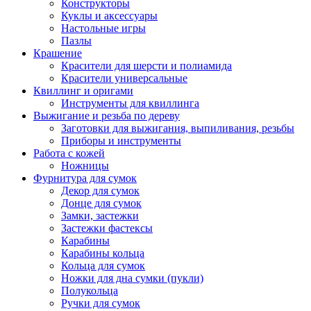
Конструкторы
Куклы и аксессуары
Настольные игры
Пазлы
Крашение
Красители для шерсти и полиамида
Красители универсальные
Квиллинг и оригами
Инструменты для квиллинга
Выжигание и резьба по дереву
Заготовки для выжигания, выпиливания, резьбы
Приборы и инструменты
Работа с кожей
Ножницы
Фурнитура для сумок
Декор для сумок
Донце для сумок
Замки, застежки
Застежки фастексы
Карабины
Карабины кольца
Кольца для сумок
Ножки для дна сумки (пукли)
Полукольца
Ручки для сумок