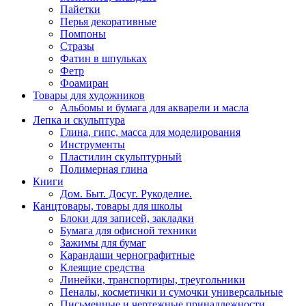
Пайетки
Перья декоративные
Помпоны
Стразы
Фатин в шпульках
Фетр
Фоамиран
Товары для художников
Альбомы и бумага для акварели и масла
Лепка и скульптура
Глина, гипс, масса для моделирования
Инструменты
Пластилин скульптурный
Полимерная глина
Книги
Дом. Быт. Досуг. Рукоделие.
Канцтовары, товары для школы
Блоки для записей, закладки
Бумага для офисной техники
Зажимы для бумаг
Карандаши чернографитные
Клеящие средства
Линейки, транспортиры, треугольники
Пеналы, косметички и сумочки универсальные
Письменные и чертежные принадлежности