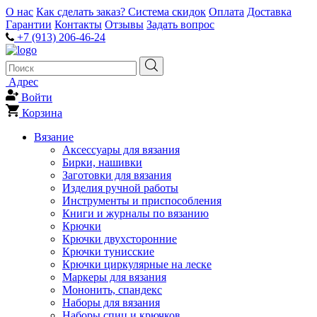
О нас
Как сделать заказ?
Система скидок
Оплата
Доставка
Гарантии
Контакты
Отзывы
Задать вопрос
+7 (913) 206-46-24
Адрес
Войти
Корзина
Вязание
Аксессуары для вязания
Бирки, нашивки
Заготовки для вязания
Изделия ручной работы
Инструменты и приспособления
Книги и журналы по вязанию
Крючки
Крючки двухсторонние
Крючки тунисские
Крючки циркулярные на леске
Маркеры для вязания
Мононить, спандекс
Наборы для вязания
Наборы спиц и крючков