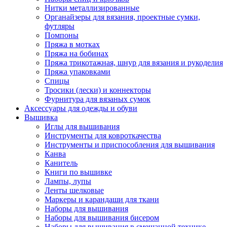
Нитки металлизированные
Органайзеры для вязания, проектные сумки,
футляры
Помпоны
Пряжа в мотках
Пряжа на бобинах
Пряжа трикотажная, шнур для вязания и рукоделия
Пряжа упаковками
Спицы
Тросики (лески) и коннекторы
Фурнитура для вязаных сумок
Аксессуары для одежды и обуви
Вышивка
Иглы для вышивания
Инструменты для ковроткачества
Инструменты и приспособления для вышивания
Канва
Канитель
Книги по вышивке
Лампы, лупы
Ленты шелковые
Маркеры и карандаши для ткани
Наборы для вышивания
Наборы для вышивания бисером
Наборы для вышивания в смешанной технике