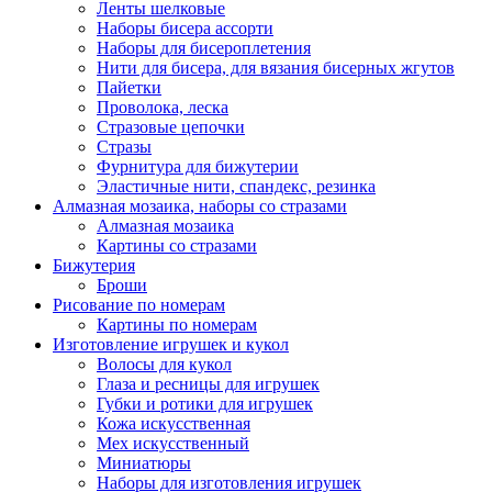
Ленты шелковые
Наборы бисера ассорти
Наборы для бисероплетения
Нити для бисера, для вязания бисерных жгутов
Пайетки
Проволока, леска
Стразовые цепочки
Стразы
Фурнитура для бижутерии
Эластичные нити, спандекс, резинка
Алмазная мозаика, наборы со стразами
Алмазная мозаика
Картины co стразами
Бижутерия
Броши
Рисование по номерам
Картины по номерам
Изготовление игрушек и кукол
Волосы для кукол
Глаза и ресницы для игрушек
Губки и ротики для игрушек
Кожа искусственная
Мех искусственный
Миниатюры
Наборы для изготовления игрушек