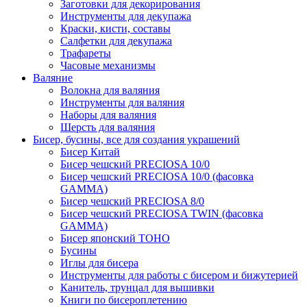
Заготовки для декорирования
Инструменты для декупажа
Краски, кисти, составы
Салфетки для декупажа
Трафареты
Часовые механизмы
Валяние
Волокна для валяния
Инструменты для валяния
Наборы для валяния
Шерсть для валяния
Бисер, бусины, все для создания украшений
Бисер Китай
Бисер чешский PRECIOSA 10/0
Бисер чешский PRECIOSA 10/0 (фасовка
GAMMA)
Бисер чешский PRECIOSA 8/0
Бисер чешский PRECIOSA TWIN (фасовка
GAMMA)
Бисер японский TOHO
Бусины
Иглы для бисера
Инструменты для работы с бисером и бижутерией
Канитель, трунцал для вышивки
Книги по бисероплетению