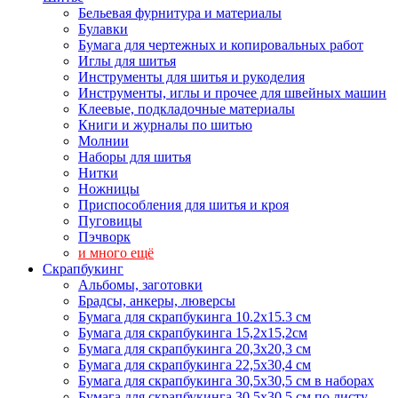
Бельевая фурнитура и материалы
Булавки
Бумага для чертежных и копировальных работ
Иглы для шитья
Инструменты для шитья и рукоделия
Инструменты, иглы и прочее для швейных машин
Клеевые, подкладочные материалы
Книги и журналы по шитью
Молнии
Наборы для шитья
Нитки
Ножницы
Приспособления для шитья и кроя
Пуговицы
Пэчворк
и много ещё
Скрапбукинг
Альбомы, заготовки
Брадсы, анкеры, люверсы
Бумага для скрапбукинга 10.2х15.3 см
Бумага для скрапбукинга 15,2х15,2см
Бумага для скрапбукинга 20,3х20,3 см
Бумага для скрапбукинга 22,5х30,4 см
Бумага для скрапбукинга 30,5х30,5 см в наборах
Бумага для скрапбукинга 30,5х30,5 см по листу