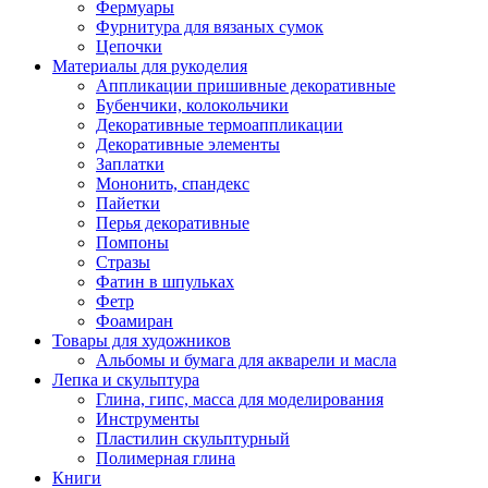
Фермуары
Фурнитура для вязаных сумок
Цепочки
Материалы для рукоделия
Аппликации пришивные декоративные
Бубенчики, колокольчики
Декоративные термоаппликации
Декоративные элементы
Заплатки
Мононить, спандекс
Пайетки
Перья декоративные
Помпоны
Стразы
Фатин в шпульках
Фетр
Фоамиран
Товары для художников
Альбомы и бумага для акварели и масла
Лепка и скульптура
Глина, гипс, масса для моделирования
Инструменты
Пластилин скульптурный
Полимерная глина
Книги