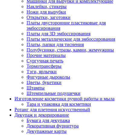
Машинки для вырубки и комплектующие
Наклейки, стикеры
Ножи для вырубки
Открытки, заготовки
Платы двусторонние пластиковые для
эмбоссирования
Платы для 3D эмбоссирования
Платы металлические для эмбоссирования
Платы, папки для тиснения
Полубусинки, стразы, камни, жемчужины
Прочие материалы
Сургучная печать
Термотрансферы
Тэги, ярлычки
Фигурные дыроколы
Цветы, букетики
Штампы
Штемпельные подушечки
Изготовление косметики ручной работы и мыла
Тара и упаковка для косметики
Ротанг для плетения искусственный
Декупаж и декорирование
Бумага для декупажа
Декоративная фурнитура
Декупажные карты