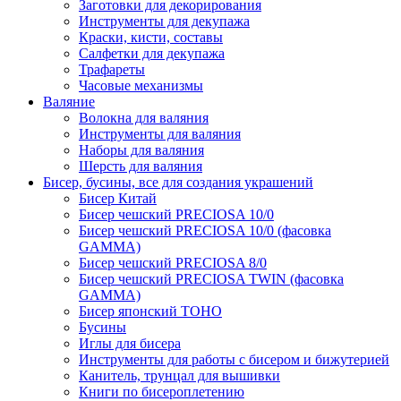
Заготовки для декорирования
Инструменты для декупажа
Краски, кисти, составы
Салфетки для декупажа
Трафареты
Часовые механизмы
Валяние
Волокна для валяния
Инструменты для валяния
Наборы для валяния
Шерсть для валяния
Бисер, бусины, все для создания украшений
Бисер Китай
Бисер чешский PRECIOSA 10/0
Бисер чешский PRECIOSA 10/0 (фасовка
GAMMA)
Бисер чешский PRECIOSA 8/0
Бисер чешский PRECIOSA TWIN (фасовка
GAMMA)
Бисер японский TOHO
Бусины
Иглы для бисера
Инструменты для работы с бисером и бижутерией
Канитель, трунцал для вышивки
Книги по бисероплетению