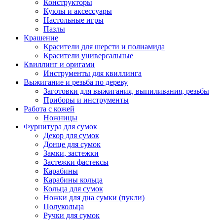
Конструкторы
Куклы и аксессуары
Настольные игры
Пазлы
Крашение
Красители для шерсти и полиамида
Красители универсальные
Квиллинг и оригами
Инструменты для квиллинга
Выжигание и резьба по дереву
Заготовки для выжигания, выпиливания, резьбы
Приборы и инструменты
Работа с кожей
Ножницы
Фурнитура для сумок
Декор для сумок
Донце для сумок
Замки, застежки
Застежки фастексы
Карабины
Карабины кольца
Кольца для сумок
Ножки для дна сумки (пукли)
Полукольца
Ручки для сумок