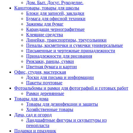
Дом. Быт. Досуг. Рукоделие.
Канцтовары, товары для школы
Блоки для записей, закладки
Бумага для офисной техники
Зажимы для бумаг
Карандаши чернографитные
Клеящие средства
Линейки, транспортиры, треугольники
Пеналы, косметички и сумочки универсальные
Письменные и чертежные принадлежности
Принадлежности для рисования
Рюкзаки, ранцы, сумки
Цветная бумага и картон
Офис, студия, мастерская
Доски для письма и информации
Пакеты почтовые
Фотоальбомы и рамки для фотографий и готовых работ
Рамки деревянные
Товары для дома
Товары для дезинфекции и защиты
Хозяйственные товары
Дача, сад и огород
Ландшафтные фигуры и скульптуры из
пенопласта
Подарки и праздник