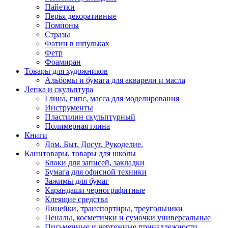
Пайетки
Перья декоративные
Помпоны
Стразы
Фатин в шпульках
Фетр
Фоамиран
Товары для художников
Альбомы и бумага для акварели и масла
Лепка и скульптура
Глина, гипс, масса для моделирования
Инструменты
Пластилин скульптурный
Полимерная глина
Книги
Дом. Быт. Досуг. Рукоделие.
Канцтовары, товары для школы
Блоки для записей, закладки
Бумага для офисной техники
Зажимы для бумаг
Карандаши чернографитные
Клеящие средства
Линейки, транспортиры, треугольники
Пеналы, косметички и сумочки универсальные
Письменные и чертежные принадлежности