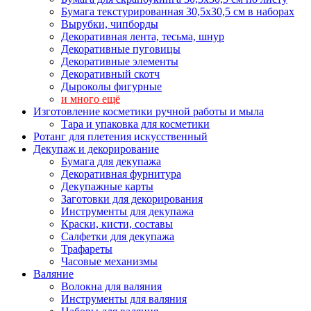
Бумага текстурированная 30,5х30,5 см в наборах
Вырубки, чипборды
Декоративная лента, тесьма, шнур
Декоративные пуговицы
Декоративные элементы
Декоративный скотч
Дыроколы фигурные
и много ещё
Изготовление косметики ручной работы и мыла
Тара и упаковка для косметики
Ротанг для плетения искусственный
Декупаж и декорирование
Бумага для декупажа
Декоративная фурнитура
Декупажные карты
Заготовки для декорирования
Инструменты для декупажа
Краски, кисти, составы
Салфетки для декупажа
Трафареты
Часовые механизмы
Валяние
Волокна для валяния
Инструменты для валяния