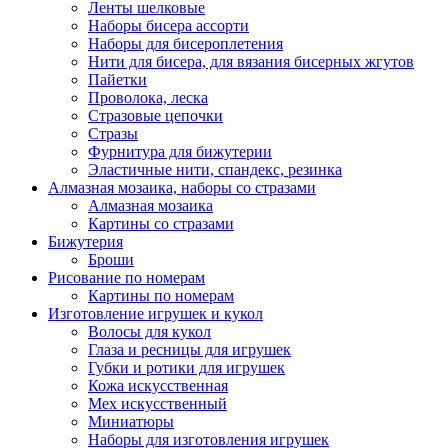
Ленты шелковые
Наборы бисера ассорти
Наборы для бисероплетения
Нити для бисера, для вязания бисерных жгутов
Пайетки
Проволока, леска
Стразовые цепочки
Стразы
Фурнитура для бижутерии
Эластичные нити, спандекс, резинка
Алмазная мозаика, наборы со стразами
Алмазная мозаика
Картины co стразами
Бижутерия
Броши
Рисование по номерам
Картины по номерам
Изготовление игрушек и кукол
Волосы для кукол
Глаза и ресницы для игрушек
Губки и ротики для игрушек
Кожа искусственная
Мех искусственный
Миниатюры
Наборы для изготовления игрушек