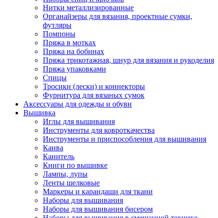
Нитки металлизированные
Органайзеры для вязания, проектные сумки,
футляры
Помпоны
Пряжа в мотках
Пряжа на бобинах
Пряжа трикотажная, шнур для вязания и рукоделия
Пряжа упаковками
Спицы
Тросики (лески) и коннекторы
Фурнитура для вязаных сумок
Аксессуары для одежды и обуви
Вышивка
Иглы для вышивания
Инструменты для ковроткачества
Инструменты и приспособления для вышивания
Канва
Канитель
Книги по вышивке
Лампы, лупы
Ленты шелковые
Маркеры и карандаши для ткани
Наборы для вышивания
Наборы для вышивания бисером
Наборы для вышивания в смешанной технике