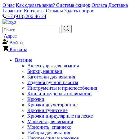
О нас
Как сделать заказ?
Система скидок
Оплата
Доставка
Гарантии
Контакты
Отзывы
Задать вопрос
+7 (913) 206-46-24
Адрес
Войти
Корзина
Вязание
Аксессуары для вязания
Бирки, нашивки
Заготовки для вязания
Изделия ручной работы
Инструменты и приспособления
Книги и журналы по вязанию
Крючки
Крючки двухсторонние
Крючки тунисские
Крючки циркулярные на леске
Маркеры для вязания
Мононить, спандекс
Наборы для вязания
Наборы спиц и крючков