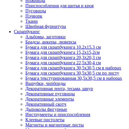
Ножницы
Приспособления для шитья и кроя
Пуговицы
Пэчворк
Ткани
Швейная фурнитура
Скрапбукинг
Альбомы, заготовки
Брадсы, анкеры, люверсы
Бумага для скрапбукинга 10.2х15.3 см
Бумага для скрапбукинга 15,2х15,2см
Бумага для скрапбукинга 20,3х20,3 см
Бумага для скрапбукинга 22,5х30,4 см
Бумага для скрапбукинга 30,5х30,5 см в наборах
Бумага для скрапбукинга 30,5х30,5 см по листу
Бумага текстурированная 30,5х30,5 см в наборах
Вырубки, чипборды
Декоративная лента, тесьма, шнур
Декоративные пуговицы
Декоративные элементы
Декоративный скотч
Дыроколы фигурные
Инструменты и приспособления
Клеевые пистолеты
Магниты и магнитные листы