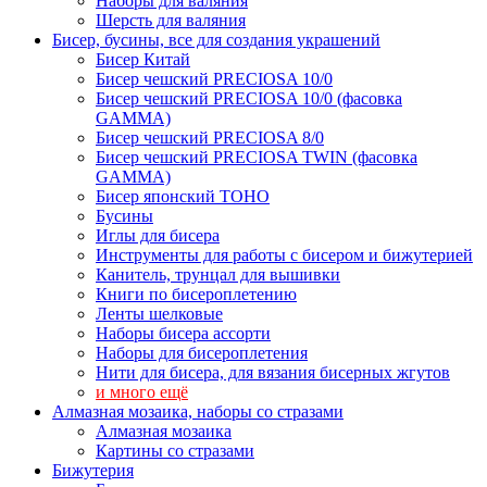
Наборы для валяния
Шерсть для валяния
Бисер, бусины, все для создания украшений
Бисер Китай
Бисер чешский PRECIOSA 10/0
Бисер чешский PRECIOSA 10/0 (фасовка
GAMMA)
Бисер чешский PRECIOSA 8/0
Бисер чешский PRECIOSA TWIN (фасовка
GAMMA)
Бисер японский TOHO
Бусины
Иглы для бисера
Инструменты для работы с бисером и бижутерией
Канитель, трунцал для вышивки
Книги по бисероплетению
Ленты шелковые
Наборы бисера ассорти
Наборы для бисероплетения
Нити для бисера, для вязания бисерных жгутов
и много ещё
Алмазная мозаика, наборы со стразами
Алмазная мозаика
Картины co стразами
Бижутерия