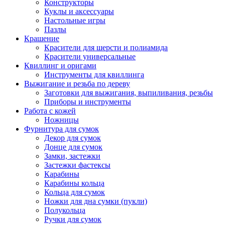
Конструкторы
Куклы и аксессуары
Настольные игры
Пазлы
Крашение
Красители для шерсти и полиамида
Красители универсальные
Квиллинг и оригами
Инструменты для квиллинга
Выжигание и резьба по дереву
Заготовки для выжигания, выпиливания, резьбы
Приборы и инструменты
Работа с кожей
Ножницы
Фурнитура для сумок
Декор для сумок
Донце для сумок
Замки, застежки
Застежки фастексы
Карабины
Карабины кольца
Кольца для сумок
Ножки для дна сумки (пукли)
Полукольца
Ручки для сумок