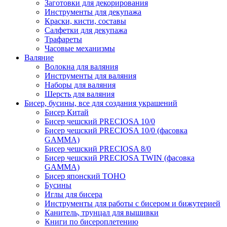
Заготовки для декорирования
Инструменты для декупажа
Краски, кисти, составы
Салфетки для декупажа
Трафареты
Часовые механизмы
Валяние
Волокна для валяния
Инструменты для валяния
Наборы для валяния
Шерсть для валяния
Бисер, бусины, все для создания украшений
Бисер Китай
Бисер чешский PRECIOSA 10/0
Бисер чешский PRECIOSA 10/0 (фасовка
GAMMA)
Бисер чешский PRECIOSA 8/0
Бисер чешский PRECIOSA TWIN (фасовка
GAMMA)
Бисер японский TOHO
Бусины
Иглы для бисера
Инструменты для работы с бисером и бижутерией
Канитель, трунцал для вышивки
Книги по бисероплетению