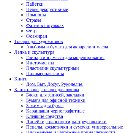
Пайетки
Перья декоративные
Помпоны
Стразы
Фатин в шпульках
Фетр
Фоамиран
Товары для художников
Альбомы и бумага для акварели и масла
Лепка и скульптура
Глина, гипс, масса для моделирования
Инструменты
Пластилин скульптурный
Полимерная глина
Книги
Дом. Быт. Досуг. Рукоделие.
Канцтовары, товары для школы
Блоки для записей, закладки
Бумага для офисной техники
Зажимы для бумаг
Карандаши чернографитные
Клеящие средства
Линейки, транспортиры, треугольники
Пеналы, косметички и сумочки универсальные
Письменные и чертежные принадлежности