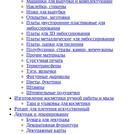
Машинки для вырубки и комплектующие
Наклейки, стикеры
Ножи для вырубки
Открытки, заготовки
Платы двусторонние пластиковые для
эмбоссирования
Платы для 3D эмбоссирования
Платы металлические для эмбоссирования
Платы, папки для тиснения
Полубусинки, стразы, камни, жемчужины
Прочие материалы
Сургучная печать
Термотрансферы
Тэги, ярлычки
Фигурные дыроколы
Цветы, букетики
Штампы
Штемпельные подушечки
Изготовление косметики ручной работы и мыла
Тара и упаковка для косметики
Ротанг для плетения искусственный
Декупаж и декорирование
Бумага для декупажа
Декоративная фурнитура
Декупажные карты