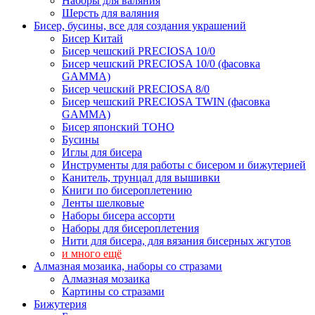
Наборы для валяния
Шерсть для валяния
Бисер, бусины, все для создания украшений
Бисер Китай
Бисер чешский PRECIOSA 10/0
Бисер чешский PRECIOSA 10/0 (фасовка
GAMMA)
Бисер чешский PRECIOSA 8/0
Бисер чешский PRECIOSA TWIN (фасовка
GAMMA)
Бисер японский TOHO
Бусины
Иглы для бисера
Инструменты для работы с бисером и бижутерией
Канитель, трунцал для вышивки
Книги по бисероплетению
Ленты шелковые
Наборы бисера ассорти
Наборы для бисероплетения
Нити для бисера, для вязания бисерных жгутов
и много ещё
Алмазная мозаика, наборы со стразами
Алмазная мозаика
Картины co стразами
Бижутерия