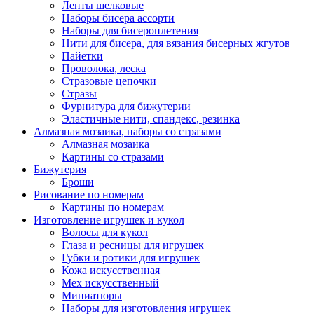
Ленты шелковые
Наборы бисера ассорти
Наборы для бисероплетения
Нити для бисера, для вязания бисерных жгутов
Пайетки
Проволока, леска
Стразовые цепочки
Стразы
Фурнитура для бижутерии
Эластичные нити, спандекс, резинка
Алмазная мозаика, наборы со стразами
Алмазная мозаика
Картины co стразами
Бижутерия
Броши
Рисование по номерам
Картины по номерам
Изготовление игрушек и кукол
Волосы для кукол
Глаза и ресницы для игрушек
Губки и ротики для игрушек
Кожа искусственная
Мех искусственный
Миниатюры
Наборы для изготовления игрушек