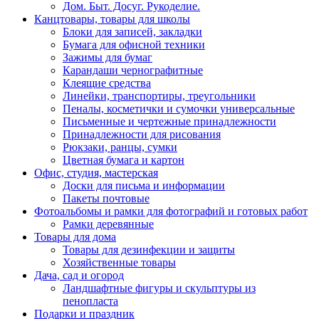
Дом. Быт. Досуг. Рукоделие.
Канцтовары, товары для школы
Блоки для записей, закладки
Бумага для офисной техники
Зажимы для бумаг
Карандаши чернографитные
Клеящие средства
Линейки, транспортиры, треугольники
Пеналы, косметички и сумочки универсальные
Письменные и чертежные принадлежности
Принадлежности для рисования
Рюкзаки, ранцы, сумки
Цветная бумага и картон
Офис, студия, мастерская
Доски для письма и информации
Пакеты почтовые
Фотоальбомы и рамки для фотографий и готовых работ
Рамки деревянные
Товары для дома
Товары для дезинфекции и защиты
Хозяйственные товары
Дача, сад и огород
Ландшафтные фигуры и скульптуры из
пенопласта
Подарки и праздник