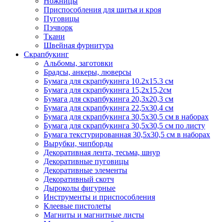
Ножницы
Приспособления для шитья и кроя
Пуговицы
Пэчворк
Ткани
Швейная фурнитура
Скрапбукинг
Альбомы, заготовки
Брадсы, анкеры, люверсы
Бумага для скрапбукинга 10.2х15.3 см
Бумага для скрапбукинга 15,2х15,2см
Бумага для скрапбукинга 20,3х20,3 см
Бумага для скрапбукинга 22,5х30,4 см
Бумага для скрапбукинга 30,5х30,5 см в наборах
Бумага для скрапбукинга 30,5х30,5 см по листу
Бумага текстурированная 30,5х30,5 см в наборах
Вырубки, чипборды
Декоративная лента, тесьма, шнур
Декоративные пуговицы
Декоративные элементы
Декоративный скотч
Дыроколы фигурные
Инструменты и приспособления
Клеевые пистолеты
Магниты и магнитные листы