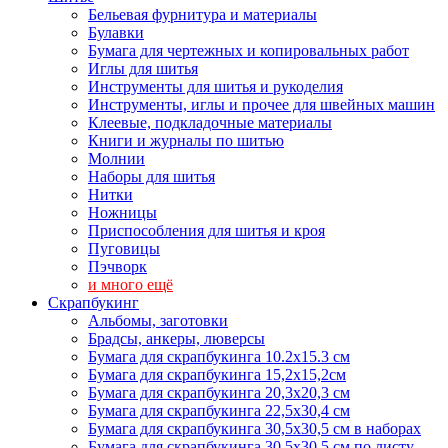
Бельевая фурнитура и материалы
Булавки
Бумага для чертежных и копировальных работ
Иглы для шитья
Инструменты для шитья и рукоделия
Инструменты, иглы и прочее для швейных машин
Клеевые, подкладочные материалы
Книги и журналы по шитью
Молнии
Наборы для шитья
Нитки
Ножницы
Приспособления для шитья и кроя
Пуговицы
Пэчворк
и много ещё
Скрапбукинг
Альбомы, заготовки
Брадсы, анкеры, люверсы
Бумага для скрапбукинга 10.2х15.3 см
Бумага для скрапбукинга 15,2х15,2см
Бумага для скрапбукинга 20,3х20,3 см
Бумага для скрапбукинга 22,5х30,4 см
Бумага для скрапбукинга 30,5х30,5 см в наборах
Бумага для скрапбукинга 30,5х30,5 см по листу