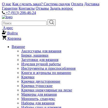
О нас
Как сделать заказ?
Система скидок
Оплата
Доставка
Гарантии
Контакты
Отзывы
Задать вопрос
+7 (913) 206-46-24
Адрес
Войти
Корзина
Вязание
Аксессуары для вязания
Бирки, нашивки
Заготовки для вязания
Изделия ручной работы
Инструменты и приспособления
Книги и журналы по вязанию
Крючки
Крючки двухсторонние
Крючки тунисские
Крючки циркулярные на леске
Маркеры для вязания
Мононить, спандекс
Наборы для вязания
Наборы спиц и крючков