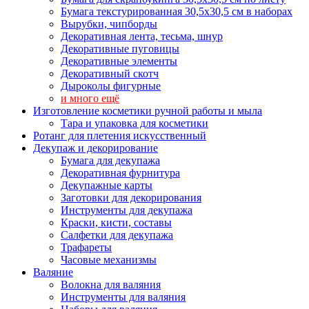
Бумага текстурированная 30,5х30,5 см в наборах
Вырубки, чипборды
Декоративная лента, тесьма, шнур
Декоративные пуговицы
Декоративные элементы
Декоративный скотч
Дыроколы фигурные
и много ещё
Изготовление косметики ручной работы и мыла
Тара и упаковка для косметики
Ротанг для плетения искусственный
Декупаж и декорирование
Бумага для декупажа
Декоративная фурнитура
Декупажные карты
Заготовки для декорирования
Инструменты для декупажа
Краски, кисти, составы
Салфетки для декупажа
Трафареты
Часовые механизмы
Валяние
Волокна для валяния
Инструменты для валяния