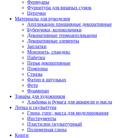
Фермуары
Фурнитура для вязаных сумок
Цепочки
Материалы для рукоделия
Аппликации пришивные декоративные
Бубенчики, колокольчики
Декоративные термоаппликации
Декоративные элементы
Заплатки
Мононить, спандекс
Пайетки
Перья декоративные
Помпоны
Стразы
Фатин в шпульках
Фетр
Фоамиран
Товары для художников
Альбомы и бумага для акварели и масла
Лепка и скульптура
Глина, гипс, масса для моделирования
Инструменты
Пластилин скульптурный
Полимерная глина
Книги