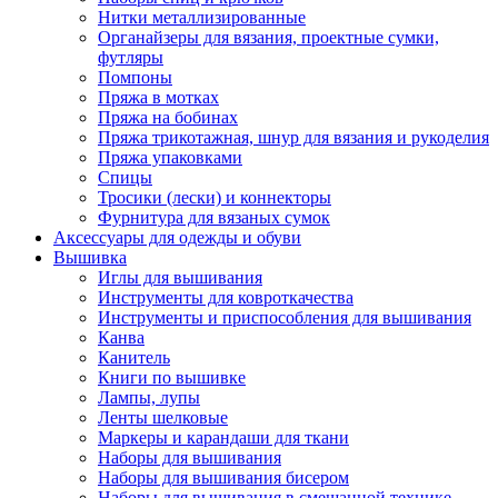
Нитки металлизированные
Органайзеры для вязания, проектные сумки,
футляры
Помпоны
Пряжа в мотках
Пряжа на бобинах
Пряжа трикотажная, шнур для вязания и рукоделия
Пряжа упаковками
Спицы
Тросики (лески) и коннекторы
Фурнитура для вязаных сумок
Аксессуары для одежды и обуви
Вышивка
Иглы для вышивания
Инструменты для ковроткачества
Инструменты и приспособления для вышивания
Канва
Канитель
Книги по вышивке
Лампы, лупы
Ленты шелковые
Маркеры и карандаши для ткани
Наборы для вышивания
Наборы для вышивания бисером
Наборы для вышивания в смешанной технике