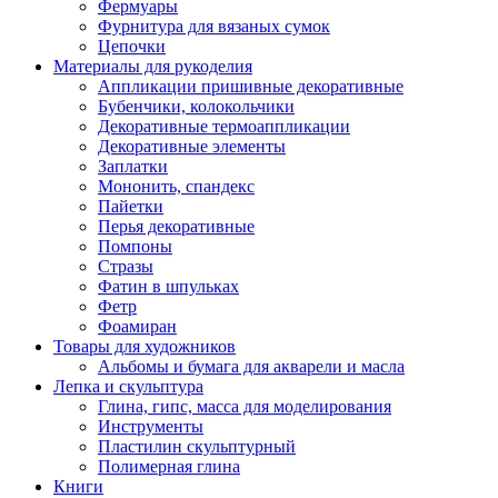
Фермуары
Фурнитура для вязаных сумок
Цепочки
Материалы для рукоделия
Аппликации пришивные декоративные
Бубенчики, колокольчики
Декоративные термоаппликации
Декоративные элементы
Заплатки
Мононить, спандекс
Пайетки
Перья декоративные
Помпоны
Стразы
Фатин в шпульках
Фетр
Фоамиран
Товары для художников
Альбомы и бумага для акварели и масла
Лепка и скульптура
Глина, гипс, масса для моделирования
Инструменты
Пластилин скульптурный
Полимерная глина
Книги