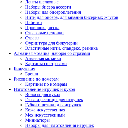
Ленты шелковые
Наборы бисера ассорти
Наборы для бисероплетения
Нити для бисера, для вязания бисерных жгутов
Пайетки
Проволока, леска
Стразовые цепочки
Стразы
Фурнитура для бижутерии
Эластичные нити, спандекс, резинка
Алмазная мозаика, наборы со стразами
Алмазная мозаика
Картины co стразами
Бижутерия
Броши
Рисование по номерам
Картины по номерам
Изготовление игрушек и кукол
Волосы для кукол
Глаза и ресницы для игрушек
Губки и ротики для игрушек
Кожа искусственная
Мех искусственный
Миниатюры
Наборы для изготовления игрушек