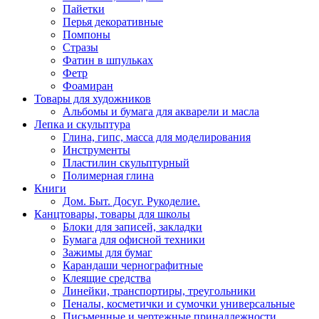
Пайетки
Перья декоративные
Помпоны
Стразы
Фатин в шпульках
Фетр
Фоамиран
Товары для художников
Альбомы и бумага для акварели и масла
Лепка и скульптура
Глина, гипс, масса для моделирования
Инструменты
Пластилин скульптурный
Полимерная глина
Книги
Дом. Быт. Досуг. Рукоделие.
Канцтовары, товары для школы
Блоки для записей, закладки
Бумага для офисной техники
Зажимы для бумаг
Карандаши чернографитные
Клеящие средства
Линейки, транспортиры, треугольники
Пеналы, косметички и сумочки универсальные
Письменные и чертежные принадлежности