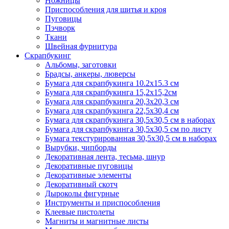
Ножницы
Приспособления для шитья и кроя
Пуговицы
Пэчворк
Ткани
Швейная фурнитура
Скрапбукинг
Альбомы, заготовки
Брадсы, анкеры, люверсы
Бумага для скрапбукинга 10.2х15.3 см
Бумага для скрапбукинга 15,2х15,2см
Бумага для скрапбукинга 20,3х20,3 см
Бумага для скрапбукинга 22,5х30,4 см
Бумага для скрапбукинга 30,5х30,5 см в наборах
Бумага для скрапбукинга 30,5х30,5 см по листу
Бумага текстурированная 30,5х30,5 см в наборах
Вырубки, чипборды
Декоративная лента, тесьма, шнур
Декоративные пуговицы
Декоративные элементы
Декоративный скотч
Дыроколы фигурные
Инструменты и приспособления
Клеевые пистолеты
Магниты и магнитные листы