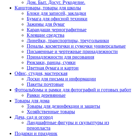
Дом. Быт. Досуг. Рукоделие.
Канцтовары, товары для школы
Блоки для записей, закладки
Бумага для офисной техники
Зажимы для бумаг
Карандаши чернографитные
Клеящие средства
Линейки, транспортиры, треугольники
Пеналы, косметички и сумочки универсальные
Письменные и чертежные принадлежности
Принадлежности для рисования
Рюкзаки, ранцы, сумки
Цветная бумага и картон
Офис, студия, мастерская
Доски для письма и информации
Пакеты почтовые
Фотоальбомы и рамки для фотографий и готовых работ
Рамки деревянные
Товары для дома
Товары для дезинфекции и защиты
Хозяйственные товары
Дача, сад и огород
Ландшафтные фигуры и скульптуры из
пенопласта
Подарки и праздник