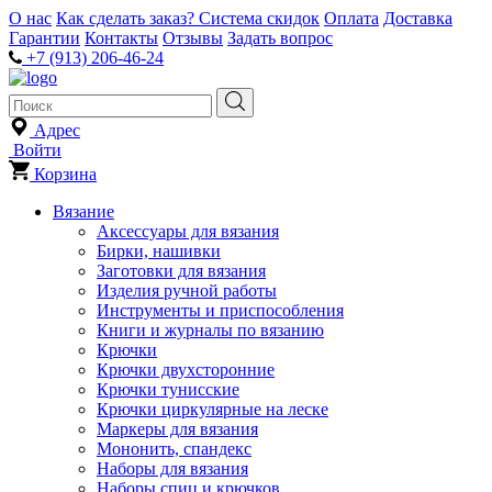
О нас
Как сделать заказ?
Система скидок
Оплата
Доставка
Гарантии
Контакты
Отзывы
Задать вопрос
+7 (913) 206-46-24
Адрес
Войти
Корзина
Вязание
Аксессуары для вязания
Бирки, нашивки
Заготовки для вязания
Изделия ручной работы
Инструменты и приспособления
Книги и журналы по вязанию
Крючки
Крючки двухсторонние
Крючки тунисские
Крючки циркулярные на леске
Маркеры для вязания
Мононить, спандекс
Наборы для вязания
Наборы спиц и крючков