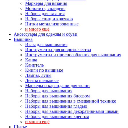
Маркеры для вязания
Мононить, спандекс
Наборы для вязания
Наборы спиц и крючков
Нитки металлизированные
и много ещё
Аксессуары для одежды и обуви
Вышивка
Иглы для вышивания
Инструменты для ковроткачества
Инструменты и приспособления для вышивания
Канва
Канитель
Книги по вышивке
Лампы, лупы
Ленты шелковые
Маркеры и карандаши для ткани
Наборы для вышивания
Наборы для вышивания бисером
Наборы для вышивания в смешанной технике
Наборы для вышивания гладью
Наборы для вышивания декоративными швами
Наборы для вышивания крестом
и много ещё
Шитье