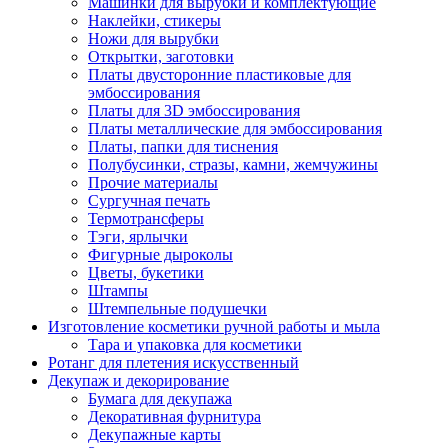
Машинки для вырубки и комплектующие
Наклейки, стикеры
Ножи для вырубки
Открытки, заготовки
Платы двусторонние пластиковые для
эмбоссирования
Платы для 3D эмбоссирования
Платы металлические для эмбоссирования
Платы, папки для тиснения
Полубусинки, стразы, камни, жемчужины
Прочие материалы
Сургучная печать
Термотрансферы
Тэги, ярлычки
Фигурные дыроколы
Цветы, букетики
Штампы
Штемпельные подушечки
Изготовление косметики ручной работы и мыла
Тара и упаковка для косметики
Ротанг для плетения искусственный
Декупаж и декорирование
Бумага для декупажа
Декоративная фурнитура
Декупажные карты