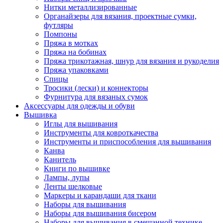
Нитки металлизированные
Органайзеры для вязания, проектные сумки,
футляры
Помпоны
Пряжа в мотках
Пряжа на бобинах
Пряжа трикотажная, шнур для вязания и рукоделия
Пряжа упаковками
Спицы
Тросики (лески) и коннекторы
Фурнитура для вязаных сумок
Аксессуары для одежды и обуви
Вышивка
Иглы для вышивания
Инструменты для ковроткачества
Инструменты и приспособления для вышивания
Канва
Канитель
Книги по вышивке
Лампы, лупы
Ленты шелковые
Маркеры и карандаши для ткани
Наборы для вышивания
Наборы для вышивания бисером
Наборы для вышивания в смешанной технике