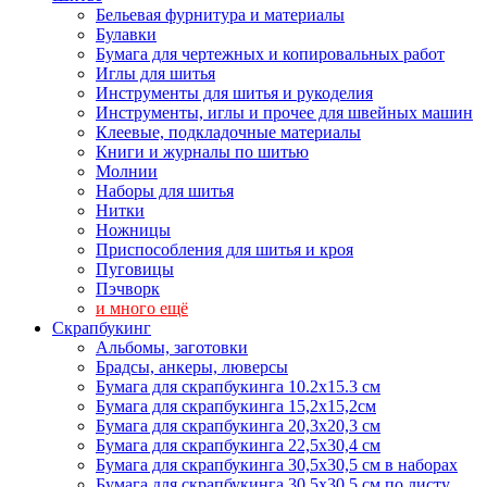
Бельевая фурнитура и материалы
Булавки
Бумага для чертежных и копировальных работ
Иглы для шитья
Инструменты для шитья и рукоделия
Инструменты, иглы и прочее для швейных машин
Клеевые, подкладочные материалы
Книги и журналы по шитью
Молнии
Наборы для шитья
Нитки
Ножницы
Приспособления для шитья и кроя
Пуговицы
Пэчворк
и много ещё
Скрапбукинг
Альбомы, заготовки
Брадсы, анкеры, люверсы
Бумага для скрапбукинга 10.2х15.3 см
Бумага для скрапбукинга 15,2х15,2см
Бумага для скрапбукинга 20,3х20,3 см
Бумага для скрапбукинга 22,5х30,4 см
Бумага для скрапбукинга 30,5х30,5 см в наборах
Бумага для скрапбукинга 30,5х30,5 см по листу