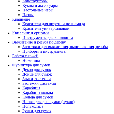
Конструкторы
Куклы и аксессуары
Настольные игры
Пазлы
Крашение
Красители для шерсти и полиамида
Красители универсальные
Квиллинг и оригами
Инструменты для квиллинга
Выжигание и резьба по дереву
Заготовки для выжигания, выпиливания, резьбы
Приборы и инструменты
Работа с кожей
Ножницы
Фурнитура для сумок
Декор для сумок
Донце для сумок
Замки, застежки
Застежки фастексы
Карабины
Карабины кольца
Кольца для сумок
Ножки для дна сумки (пукли)
Полукольца
Ручки для сумок