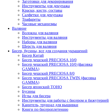
Заготовки для декорирования
Инструменты для декупажа
Краски, кисти, составы
Салфетки для декупажа
Трафареты
Часовые механизмы
Валяние
Волокна для валяния
Инструменты для валяния
Наборы для валяния
Шерсть для валяния
Бисер, бусины, все для создания украшений
Бисер Китай
Бисер чешский PRECIOSA 10/0
Бисер чешский PRECIOSA 10/0 (фасовка
GAMMA)
Бисер чешский PRECIOSA 8/0
Бисер чешский PRECIOSA TWIN (фасовка
GAMMA)
Бисер японский TOHO
Бусины
Иглы для бисера
Инструменты для работы с бисером и бижутерией
Канитель, трунцал для вышивки
Книги по бисероплетению