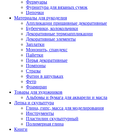
Фермуары
Фурнитура для вязаных сумок
Цепочки
Материалы для рукоделия
Аппликации пришивные декоративные
Бубенчики, колокольчики
Декоративные термоаппликации
Декоративные элементы
Заплатки
Мононить, спандекс
Пайетки
Перья декоративные
Помпоны
Стразы
Фатин в шпульках
Фетр
Фоамиран
Товары для художников
Альбомы и бумага для акварели и масла
Лепка и скульптура
Глина, гипс, масса для моделирования
Инструменты
Пластилин скульптурный
Полимерная глина
Книги