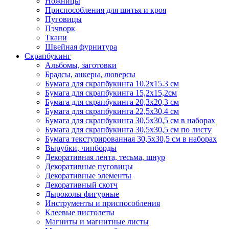
Ножницы
Приспособления для шитья и кроя
Пуговицы
Пэчворк
Ткани
Швейная фурнитура
Скрапбукинг
Альбомы, заготовки
Брадсы, анкеры, люверсы
Бумага для скрапбукинга 10.2х15.3 см
Бумага для скрапбукинга 15,2х15,2см
Бумага для скрапбукинга 20,3х20,3 см
Бумага для скрапбукинга 22,5х30,4 см
Бумага для скрапбукинга 30,5х30,5 см в наборах
Бумага для скрапбукинга 30,5х30,5 см по листу
Бумага текстурированная 30,5х30,5 см в наборах
Вырубки, чипборды
Декоративная лента, тесьма, шнур
Декоративные пуговицы
Декоративные элементы
Декоративный скотч
Дыроколы фигурные
Инструменты и приспособления
Клеевые пистолеты
Магниты и магнитные листы