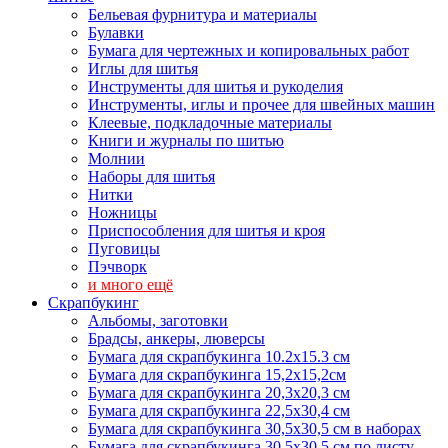
Бельевая фурнитура и материалы
Булавки
Бумага для чертежных и копировальных работ
Иглы для шитья
Инструменты для шитья и рукоделия
Инструменты, иглы и прочее для швейных машин
Клеевые, подкладочные материалы
Книги и журналы по шитью
Молнии
Наборы для шитья
Нитки
Ножницы
Приспособления для шитья и кроя
Пуговицы
Пэчворк
и много ещё
Скрапбукинг
Альбомы, заготовки
Брадсы, анкеры, люверсы
Бумага для скрапбукинга 10.2х15.3 см
Бумага для скрапбукинга 15,2х15,2см
Бумага для скрапбукинга 20,3х20,3 см
Бумага для скрапбукинга 22,5х30,4 см
Бумага для скрапбукинга 30,5х30,5 см в наборах
Бумага для скрапбукинга 30,5х30,5 см по листу