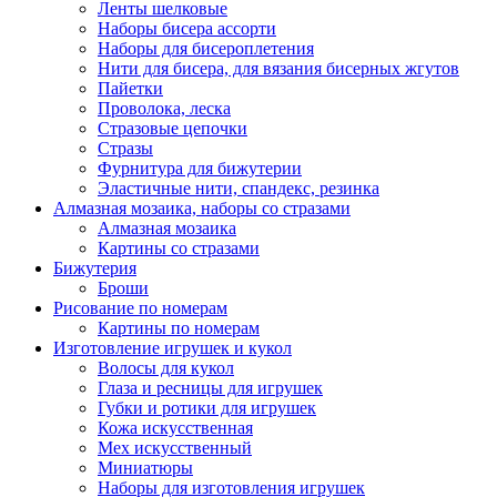
Ленты шелковые
Наборы бисера ассорти
Наборы для бисероплетения
Нити для бисера, для вязания бисерных жгутов
Пайетки
Проволока, леска
Стразовые цепочки
Стразы
Фурнитура для бижутерии
Эластичные нити, спандекс, резинка
Алмазная мозаика, наборы со стразами
Алмазная мозаика
Картины co стразами
Бижутерия
Броши
Рисование по номерам
Картины по номерам
Изготовление игрушек и кукол
Волосы для кукол
Глаза и ресницы для игрушек
Губки и ротики для игрушек
Кожа искусственная
Мех искусственный
Миниатюры
Наборы для изготовления игрушек