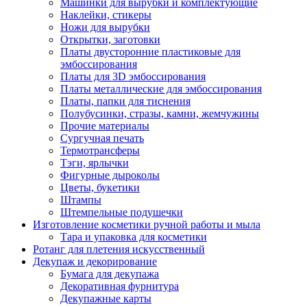
Машинки для вырубки и комплектующие
Наклейки, стикеры
Ножи для вырубки
Открытки, заготовки
Платы двусторонние пластиковые для
эмбоссирования
Платы для 3D эмбоссирования
Платы металлические для эмбоссирования
Платы, папки для тиснения
Полубусинки, стразы, камни, жемчужины
Прочие материалы
Сургучная печать
Термотрансферы
Тэги, ярлычки
Фигурные дыроколы
Цветы, букетики
Штампы
Штемпельные подушечки
Изготовление косметики ручной работы и мыла
Тара и упаковка для косметики
Ротанг для плетения искусственный
Декупаж и декорирование
Бумага для декупажа
Декоративная фурнитура
Декупажные карты