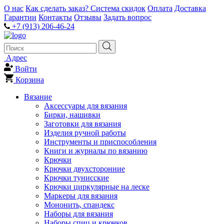
О нас
Как сделать заказ?
Система скидок
Оплата
Доставка
Гарантии
Контакты
Отзывы
Задать вопрос
+7 (913) 206-46-24
Адрес
Войти
Корзина
Вязание
Аксессуары для вязания
Бирки, нашивки
Заготовки для вязания
Изделия ручной работы
Инструменты и приспособления
Книги и журналы по вязанию
Крючки
Крючки двухсторонние
Крючки тунисские
Крючки циркулярные на леске
Маркеры для вязания
Мононить, спандекс
Наборы для вязания
Наборы спиц и крючков