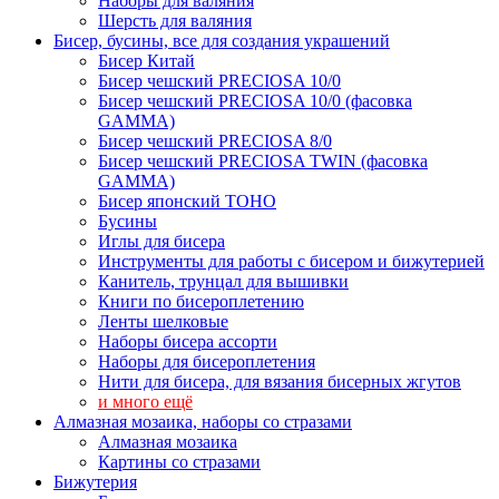
Наборы для валяния
Шерсть для валяния
Бисер, бусины, все для создания украшений
Бисер Китай
Бисер чешский PRECIOSA 10/0
Бисер чешский PRECIOSA 10/0 (фасовка
GAMMA)
Бисер чешский PRECIOSA 8/0
Бисер чешский PRECIOSA TWIN (фасовка
GAMMA)
Бисер японский TOHO
Бусины
Иглы для бисера
Инструменты для работы с бисером и бижутерией
Канитель, трунцал для вышивки
Книги по бисероплетению
Ленты шелковые
Наборы бисера ассорти
Наборы для бисероплетения
Нити для бисера, для вязания бисерных жгутов
и много ещё
Алмазная мозаика, наборы со стразами
Алмазная мозаика
Картины co стразами
Бижутерия