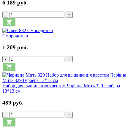
6 189 руб.
-
+
Смородинка
1 209 руб.
-
+
Набор для вышивания крестом Чарівна Мить 329 Гербера
13*13 см
489 руб.
-
+