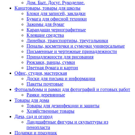
Дом. Быт. Досуг. Рукоделие.
Канцтовары, товары для школы
Блоки для записей, закладки
Бумага для офисной техники
Зажимы для бумаг
Карандаши чернографитные
Клеящие средства
Линейки, транспортиры, треугольники
Пеналы, косметички и сумочки универсальные
Письменные и чертежные принадлежности
Принадлежности для рисования
Рюкзаки, ранцы, сумки
Цветная бумага и картон
Офис, студия, мастерская
Доски для письма и информации
Пакеты почтовые
Фотоальбомы и рамки для фотографий и готовых работ
Рамки деревянные
Товары для дома
Товары для дезинфекции и защиты
Хозяйственные товары
Дача, сад и огород
Ландшафтные фигуры и скульптуры из
пенопласта
Подарки и праздник