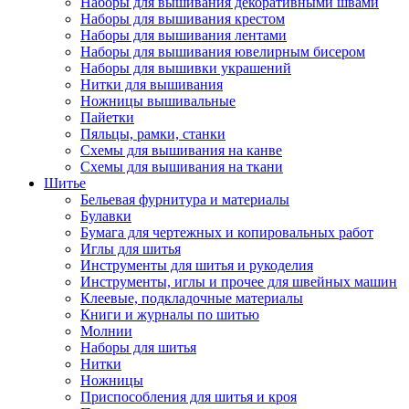
Наборы для вышивания декоративными швами
Наборы для вышивания крестом
Наборы для вышивания лентами
Наборы для вышивания ювелирным бисером
Наборы для вышивки украшений
Нитки для вышивания
Ножницы вышивальные
Пайетки
Пяльцы, рамки, станки
Схемы для вышивания на канве
Схемы для вышивания на ткани
Шитье
Бельевая фурнитура и материалы
Булавки
Бумага для чертежных и копировальных работ
Иглы для шитья
Инструменты для шитья и рукоделия
Инструменты, иглы и прочее для швейных машин
Клеевые, подкладочные материалы
Книги и журналы по шитью
Молнии
Наборы для шитья
Нитки
Ножницы
Приспособления для шитья и кроя