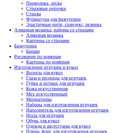
Проволока, леска
Стразовые цепочки
Стразы
Фурнитура для бижутерии
Эластичные нити, спандекс, резинка
Алмазная мозаика, наборы со стразами
Алмазная мозаика
Картины co стразами
Бижутерия
Броши
Рисование по номерам
Картины по номерам
Изготовление игрушек и кукол
Волосы для кукол
Глаза и ресницы для игрушек
Губки и ротики для игрушек
Кожа искусственная
Мех искусственный
Миниатюры
Наборы для изготовления игрушек
Наполнитель для изготовления игрушек
Носы для игрушек
Обувь для кукол
Одежда и аксессуары для кукол
Плюш, флис для изготовления игрушек