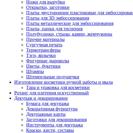
Ножи для вырубки
Открытки, заготовки
Платы двусторонние пластиковые для эмбоссирова
Платы для 3D эмбоссирования
Платы металлические для эмбоссирования
Платы, папки для тиснения
Полубусинки, стразы, камни, жемчужины
Прочие материалы
Сургучная печать
Термотрансферы
Тэги, ярлычки
Фигурные дыроколы
Цветы, букетики
Штампы
Штемпельные подушечки
Изготовление косметики ручной работы и мыла
Тара и упаковка для косметики
Ротанг для плетения искусственный
Декупаж и декорирование
Бумага для декупажа
Декоративная фурнитура
Декупажные карты
Заготовки для декорирования
Инструменты для декупажа
Краски, кисти, составы