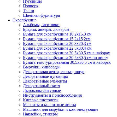
Пуговицы
Пэчворк
Ткани
Швейная фурнитура
Скрапбукинг
Альбомы, заготовки
Брадсы, анкеры, люверсы
Бумага для скрапбукинга 10.2х15.3 см
Бумага для скрапбукинга 15,2х15,2см
Бумага для скрапбукинга 20,3х20,3 см
Бумага для скрапбукинга 22,5х30,4 см
Бумага для скрапбукинга 30,5х30,5 см в наборах
Бумага для скрапбукинга 30,5х30,5 см по листу
Бумага текстурированная 30,5х30,5 см в наборах
Вырубки, чипборды
Декоративная лента, тесьма, шнур
Декоративные пуговицы
Декоративные элементы
Декоративный скотч
Дыроколы фигурные
Инструменты и приспособления
Клеевые пистолеты
Магниты и магнитные листы
Машинки для вырубки и комплектующие
Наклейки, стикеры