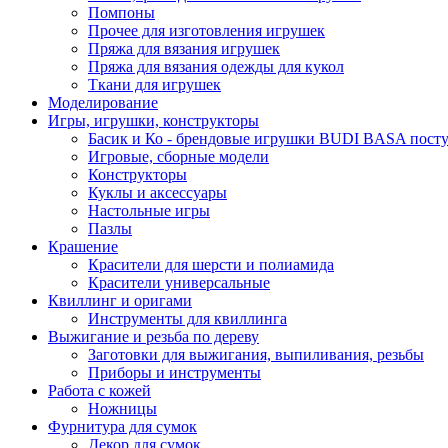
Помпоны
Прочее для изготовления игрушек
Пряжа для вязания игрушек
Пряжа для вязания одежды для кукол
Ткани для игрушек
Моделирование
Игры, игрушки, конструкторы
Басик и Ко - брендовые игрушки BUDI BASA поступ
Игровые, сборные модели
Конструкторы
Куклы и аксессуары
Настольные игры
Пазлы
Крашение
Красители для шерсти и полиамида
Красители универсальные
Квиллинг и оригами
Инструменты для квиллинга
Выжигание и резьба по дереву
Заготовки для выжигания, выпиливания, резьбы
Приборы и инструменты
Работа с кожей
Ножницы
Фурнитура для сумок
Декор для сумок