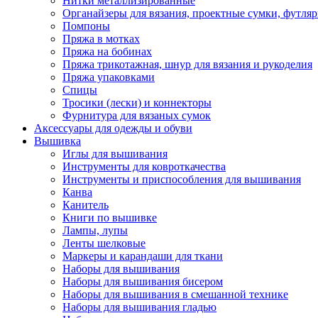
Нитки металлизированные
Органайзеры для вязания, проектные сумки, футля
Помпоны
Пряжа в мотках
Пряжа на бобинах
Пряжа трикотажная, шнур для вязания и рукоделия
Пряжа упаковками
Спицы
Тросики (лески) и коннекторы
Фурнитура для вязаных сумок
Аксессуары для одежды и обуви
Вышивка
Иглы для вышивания
Инструменты для ковроткачества
Инструменты и приспособления для вышивания
Канва
Канитель
Книги по вышивке
Лампы, лупы
Ленты шелковые
Маркеры и карандаши для ткани
Наборы для вышивания
Наборы для вышивания бисером
Наборы для вышивания в смешанной технике
Наборы для вышивания гладью