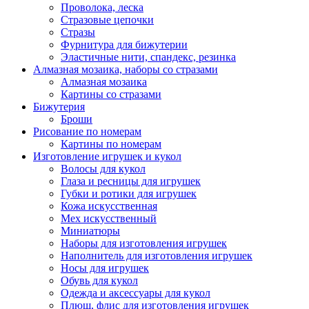
Проволока, леска
Стразовые цепочки
Стразы
Фурнитура для бижутерии
Эластичные нити, спандекс, резинка
Алмазная мозаика, наборы со стразами
Алмазная мозаика
Картины co стразами
Бижутерия
Броши
Рисование по номерам
Картины по номерам
Изготовление игрушек и кукол
Волосы для кукол
Глаза и ресницы для игрушек
Губки и ротики для игрушек
Кожа искусственная
Мех искусственный
Миниатюры
Наборы для изготовления игрушек
Наполнитель для изготовления игрушек
Носы для игрушек
Обувь для кукол
Одежда и аксессуары для кукол
Плюш, флис для изготовления игрушек