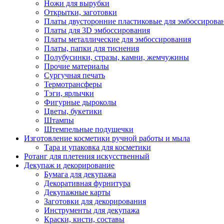
Ножи для вырубки
Открытки, заготовки
Платы двусторонние пластиковые для эмбоссирова
Платы для 3D эмбоссирования
Платы металлические для эмбоссирования
Платы, папки для тиснения
Полубусинки, стразы, камни, жемчужины
Прочие материалы
Сургучная печать
Термотрансферы
Тэги, ярлычки
Фигурные дыроколы
Цветы, букетики
Штампы
Штемпельные подушечки
Изготовление косметики ручной работы и мыла
Тара и упаковка для косметики
Ротанг для плетения искусственный
Декупаж и декорирование
Бумага для декупажа
Декоративная фурнитура
Декупажные карты
Заготовки для декорирования
Инструменты для декупажа
Краски, кисти, составы