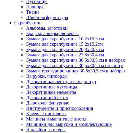
Пуговицы
Пэчворк
Ткани
Швейная фурнитура
Скрапбукинг
Альбомы, заготовки
Брадсы, анкеры, люверсы
Бумага для скрапбукинга 10.2х15.3 см
Бумага для скрапбукинга 15,2х15,2см
Бумага для скрапбукинга 20,3х20,3 см
Бумага для скрапбукинга 22,5х30,4 см
Бумага для скрапбукинга 30,5х30,5 см в наборах
Бумага для скрапбукинга 30,5х30,5 см по листу
Бумага текстурированная 30,5х30,5 см в наборах
Вырубки, чипборды
Декоративная лента, тесьма, шнур
Декоративные пуговицы
Декоративные элементы
Декоративный скотч
Дыроколы фигурные
Инструменты и приспособления
Клеевые пистолеты
Магниты и магнитные листы
Машинки для вырубки и комплектующие
Наклейки, стикеры