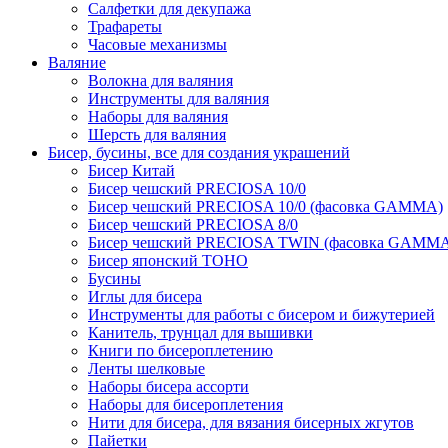
Салфетки для декупажа
Трафареты
Часовые механизмы
Валяние
Волокна для валяния
Инструменты для валяния
Наборы для валяния
Шерсть для валяния
Бисер, бусины, все для создания украшений
Бисер Китай
Бисер чешский PRECIOSA 10/0
Бисер чешский PRECIOSA 10/0 (фасовка GAMMA)
Бисер чешский PRECIOSA 8/0
Бисер чешский PRECIOSA TWIN (фасовка GAMM
Бисер японский TOHO
Бусины
Иглы для бисера
Инструменты для работы с бисером и бижутерией
Канитель, трунцал для вышивки
Книги по бисероплетению
Ленты шелковые
Наборы бисера ассорти
Наборы для бисероплетения
Нити для бисера, для вязания бисерных жгутов
Пайетки